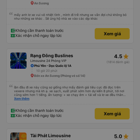
An Sương
mấy anh lơ xe vui vẻ nhiệt tình , mình đi trễ nhưng xe vẫn đợi chứ không bỏ
như những xe khác . Sẽ ủng hộ nhà xe vào các dịp khác
Không cần thanh toán trước
Xem giá
Xác nhận chỗ ngay lập tức
star_rate
Rạng Đông Buslines
4.5
Limousine 24 Phòng VIP
(1814 đánh giá)
Phú Yên - Dọc Quốc lộ 1A
10 giờ 20 phút
Bến xe An Sương (Phòng vé số 14)
lần đầu đi xe này cũng sợ giống như mấy đánh giá tiêu cực đã đọc trên
vexere nhưng mà kh ạ. xe sạch, xuất phát sớm hơn dự kiến 8 phút, tới nơi
cũng sớm hơn 1 tiếng. ấn tượng: + xe chạy êm + tài xế và lơ xe đều thân
thiện dễ thương. thật ra cũng kh tiếp xúc nhiều+ lắm nhưng cá nhân mình
Xem thêm
cảm thấy vậy + đồ ăn tối đa dạng, nêm nếm thì tùy người thấy hợp, cá nhân
mình thấy kh hợp lắm nhưng chưa đến mức tệ mình đi chuyến quảng ngãi -
an sương, xe dừng đúng 3 lần (cả ăn tối) cho khách đi vệ sinh. cái hay ở đây
Không cần thanh toán trước
Xem giá
là khi gần tới chỗ ăn tối sẽ có loa thông báo, loa báo là dừng 30p nhưng thực
Xác nhận chỗ ngay lập tức
tế chỉ dừng khoảng 25p, chắc do khách đã lên đông đủ. tóm lại thì lần đầu đi
xe này và sẽ có lần sau nếu có dịp, ấn tượng tốt
star_rate
Tài Phát Limousine
5.0