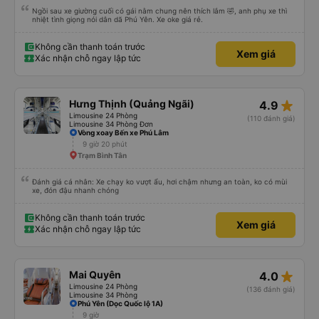
Ngồi sau xe giường cuối có gái nằm chung nên thích lắm 🤣, anh phụ xe thì
nhiệt tình giọng nói dân dã Phú Yên. Xe oke giá rẻ.
Không cần thanh toán trước
Xem giá
Xác nhận chỗ ngay lập tức
star_rate
Hưng Thịnh (Quảng Ngãi)
4.9
Limousine 24 Phòng
(110 đánh giá)
Limousine 34 Phòng Đơn
Vòng xoay Bến xe Phú Lâm
9 giờ 20 phút
Trạm Bình Tân
Đánh giá cá nhân: Xe chạy ko vượt ẩu, hơi chậm nhưng an toàn, ko có mùi
xe, đón đậu nhanh chóng
Không cần thanh toán trước
Xem giá
Xác nhận chỗ ngay lập tức
star_rate
Mai Quyên
4.0
Limousine 24 Phòng
(136 đánh giá)
Limousine 34 Phòng
Phú Yên (Dọc Quốc lộ 1A)
9 giờ