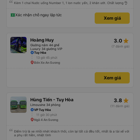
Kèm 1 chai Nước uống Number 1, 1 lon nước yến, 2 khăn ướt. Chất lượng 👌
Xác nhận chỗ ngay lập tức
Xem giá
star_rate
Hoàng Huy
3.0
Giường nằm 44 ghế
(7 đánh giá)
Luxury 34 giường VIP
Tuy Hòa
13 giờ 45 phút
Bến Xe An Sương
Xem giá
star_rate
Hùng Tiến - Tuy Hòa
3.8
Limousine 34 phòng
(11 đánh giá)
VP Tuy Hòa
11 giờ 30 phút
Ngã 4 An Sương
Điểm trừ là xe nhồi nhét khách thôi, còn lại tất cả đều tốt, nhất là a tài xế với
a phụ rất hiền, nhiệt tình