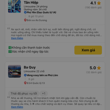
star_rate
Tân Hiệp
4.1
Limousine 24 phòng
(190 đánh giá)
Giường nằm 34 chỗ
Phú Yên (Dọc Quốc lộ 1A)
8 giờ 10 phút
Bến xe An Sương
Xe sạch sẽ, mới, nhân viên lịch sự, xuất bến đúng giờ, ngồi đúng chỗ, có
nước uống sẵng. Chỉ thiếu toilet là tuyệt vời. Giá vé chưa bao ăn uống nên
mọi ngưòi có thể mua mang theo đến chỗ dừng để ăn, đôi lúc chỗ dừng mấy
món bạn ko thích hoặc giá cả hơi cao! Còn lại nhà xe rất ok, nên đi.
Xem thêm
Không cần thanh toán trước
Xem giá
Xác nhận chỗ ngay lập tức
star_rate
Ba Quy
5.0
Limousine 22 chỗ
(32 đánh giá)
Vòng xoay bến xe Phú Lâm
8 giờ
834 Quốc lộ 13
Thái độ phục vụ tốt
+1
Nhà xe dễ thương, hỗ trợ khách nhiệt tình khi gặp vấn đề. Còn chuẩn bị
thuốc say xe cho hành khách tí hon quên mang nữa chứ. Nói chung là dễ
thương xỉu nha, 5 🌟 cho chất lượng và dịch vụ nhee. Sẽ quay lại nếu có dịp
cần 💕
Xem thêm