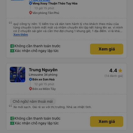
Vòng Xoay Thuận Thảo Tuy Hòa
13 giờ 15 phút
Văn phòng Tân Phú
quý công ty nên: 1) kiểm tra và dán tem hành lý cho khách theo màu của
từng chuyến tránh mất mát và nhầm chuyến khi tập kết hàng lên xe. vì mình
có 2 chuyến sài gòn và cần thơ đợi chung 1 khung giờ, 1 địa điểm. vì là khách
thân thiết của quý công ty nên rất hài lòng và tin tưởng. tuy nhiên rất mong
Xem thêm
muốn đội ngũ nhân viên anh chị em nhà xe cùng nhau cải thiện ngày một
phát triển. 2) đồng nhất về cách giao tiếp và CSKH nhẹ nhàng, chu đáo nữa
thì chắc chắn quy công ty là nhà xe được yêu thích và lựa chọn số 1 quy
Không cần thanh toán trước
Xem giá
nhơn. rất cảm ơn quý anh chị em cty cũng như chị Thảo đã lắng nghe và
Xác nhận chỗ ngay lập tức
tiếp nhận. " khách hàng thân thiết nhiều năm của nhà xe từ thời sinh viên"
Trung Nguyên
4.4
Limousine 34 phòng
(14 đánh giá)
Bến xe Sơn Hoà
12 giờ 15 phút
Bến xe Miền Tây
Chỗ ngồi/ nằm thoải mái
Xe mới sạch. Giá rẻ so với thị trường. Nhà xe nhiệt tình.
Không cần thanh toán trước
Xem giá
Xác nhận chỗ ngay lập tức