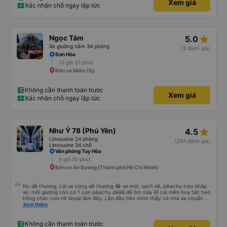
Xem giá
Xác nhận chỗ ngay lập tức
star_rate
Ngọc Tám
5.0
Xe giường nằm 34 phòng
(3 đánh giá)
Sơn Hòa
10 giờ 52 phút
Bến xe Miền Tây
Không cần thanh toán trước
Xem giá
Xác nhận chỗ ngay lập tức
star_rate
Như Ý 78 (Phú Yên)
4.5
Limousine 24 phòng
(284 đánh giá)
Limousine 34 chỗ
Văn phòng Tuy Hòa
9 giờ 30 phút
Bến xe An Sương (Thành phố Hồ Chí Minh)
Nv dễ thương, cái xe cũng dễ thương 😂 xe mới, sạch sẽ, pikachu treo khắp
xe, mỗi giường còn có 1 con pikachu dàiiiiii để ôm nữa 🤣 cái mền hoạ tiết heo
hồng chắc con nít khoái lắm đây. Lần đầu tiên mình thấy có nhà xe chuẩn bị
cả bàn chải đánh răng. Có 2 ông bà cụ lên xe còn được nv dẫn tới tận nơi để
Xem thêm
hỗ trợ, nói chung là chu đáo ah.
Không cần thanh toán trước