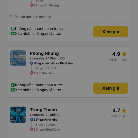
10 giờ
Bến xe An Sương
Tốt .đặt qua app cao hơn
Không cần thanh toán trước
Xem giá
Xác nhận chỗ ngay lập tức
star_rate
Phong Nhung
4.9
Limousine 24 Phòng Đôi
(5 đánh giá)
Vòng xoay bến xe Phú Lâm
10 giờ 10 phút
Trạm Sài Gòn
Không cần thanh toán trước
Xem giá
Xác nhận chỗ ngay lập tức
star_rate
Trung Thành
4.7
Limousine 24 phòng
(31 đánh giá)
Bến xe Ninh Hòa
8 giờ 40 phút
Bến xe Miền Đông