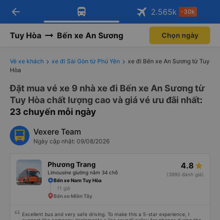
arrow_back
Tải app Vexere ngay!
Tải app Vexere
2.565
k
-30k
Mở app
Mở app
Nhận ưu đãi thành viên độc
-30k/ghế khi đặt vé máy bay qua
quyền
app
Tuy Hòa
Bến xe An Sương
Chọn ngày
Vé xe khách
xe đi Sài Gòn từ Phú Yên
xe đi Bến xe An Sương từ Tuy
Hòa
Đặt mua vé xe 9 nhà xe đi Bến xe An Sương từ
Tuy Hòa chất lượng cao và giá vé ưu đãi nhất
:
23 chuyến mỗi ngày
Vexere Team
Ngày cập nhật: 09/08/2026
Phương Trang
4.8
Limousine giường nằm 34 chỗ
(3990 đánh giá)
Bến xe Nam Tuy Hòa
11 giờ
Bến xe Miền Tây
Excellent bus and very safe driving. To make this a 5-star experience, I