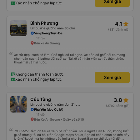
Xem giá
đón. Bạn không nên tin những người mặc áo Grab mời bạn đi xe bên ngoài.
Xác nhận chỗ ngay lập tức
Nói về chất lượng xe thì tuyệt vời, xe được làm theo kiểu cabin với thiết kế
không gian, trên xe không có nhà vệ sinh hoặc có (tùy loại xe bạn chọn), vì
vậy bạn nên đi xe 22 cabin thay vì xe 32 cabin để có trải nghiệm tốt nhất.
Hầu hết tài xế đều lớn tuổi nên không biết tiếng Anh, bạn nên sử dụng
Google Dịch để giao tiếp với họ. Hy vọng bài đánh giá này sẽ giúp ích cho
star_rate
Bình Phương
4.1
bạn khi đi
Limousine giường nằm 36 chỗ
(331 đánh giá)
Văn phòng Tuy Hòa
12 giờ
Bến xe An Sương
Xe rất đẹp, sạch sẽ lắm. Chỗ ngồi có tai nghe. Xe còn có ghế đôi có màng
che ngăn cách 2 buồng đôi cuối xe. Tài xế và nhân viên xe rất thân thiện,
thoải mái và hài hước.
Không cần thanh toán trước
Xem giá
Xác nhận chỗ ngay lập tức
star_rate
Cúc Tùng
3.8
Limousine giường nằm đơn 21 chỗ (WC)
(3792 đánh giá)
Phú Yên (dọc QL1A)
11 giờ
Bến Xe An Sương - Quầy vé số 10
79-05527 Cảm ơn tài xế xe buýt rất nhiều. Tôi là người Hàn Quốc, không biết
gì cả nhưng tôi cứ hỏi trên Google Maps &quot;Bạn có chắc chắn sẽ đến đây
không?&quot; và hỏi những câu hỏi lạ như &quot;Bạn có thể đưa tôi đến