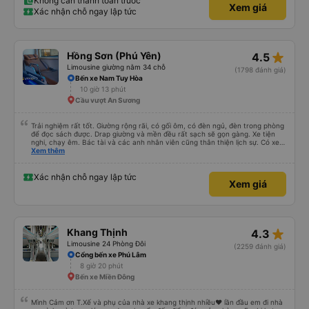
Không cần thanh toán trước
Xem giá
Xác nhận chỗ ngay lập tức
star_rate
Hồng Sơn (Phú Yên)
4.5
Limousine giường nằm 34 chỗ
(1798 đánh giá)
Bến xe Nam Tuy Hòa
10 giờ 13 phút
Cầu vượt An Sương
Trải nghiệm rất tốt. Giường rộng rãi, có gối ôm, có đèn ngủ, đèn trong phòng
để đọc sách được. Drap giường và mền đều rất sạch sẽ gọn gàng. Xe tiện
nghi, chạy êm. Bác tài và các anh nhân viên cũng thân thiện lịch sự. Có xe
trung chuyển về nội thành thành phố tuy hoà rất tiện. Giá vé hợp lý. Nói
Xem thêm
chung là mình rất ưng ý, cảm ơn nhà xe.
Xác nhận chỗ ngay lập tức
Xem giá
star_rate
Khang Thịnh
4.3
Limousine 24 Phòng Đôi
(2259 đánh giá)
Cổng bến xe Phú Lâm
8 giờ 20 phút
Bến xe Miền Đông
Mình Cảm ơn T.Xế và phụ của nhà xe khang thịnh nhiều❤️ lần đầu em đi nhà