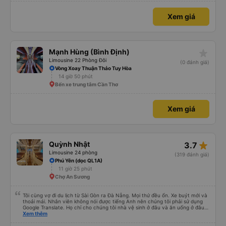
Xem giá
star_rate
Mạnh Hùng (Bình Định)
Limousine 22 Phòng Đôi
(0 đánh giá)
Vòng Xoay Thuận Thảo Tuy Hòa
14 giờ 50 phút
Bến xe trung tâm Cần Thơ
Xem giá
star_rate
Quỳnh Nhật
3.7
Limousine 24 phòng
(319 đánh giá)
Phú Yên (dọc QL1A)
11 giờ 25 phút
Chợ An Sương
Tôi cùng vợ đi du lịch từ Sài Gòn ra Đà Nẵng. Mọi thứ đều ổn. Xe buýt mới và
thoải mái. Nhân viên không nói được tiếng Anh nên chúng tôi phải sử dụng
Google Translate. Họ chỉ cho chúng tôi nhà vệ sinh ở đâu và ăn uống ở đâu.
Xe buýt dừng 4 lần trong chuyến đi 16 giờ của chúng tôi. Chúng tôi đến sớm
Xem thêm
hơn dự kiến 3 tiếng. Trải nghiệm đích thực :). Vấn đề chính là công ty đã thay
đổi điểm đón của chúng tôi. Họ gọi cho chúng tôi cả buổi sáng để thông báo