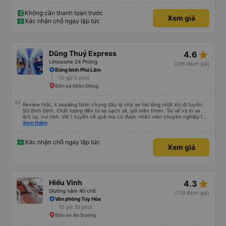
Không cần thanh toán trước
Xem giá
Xác nhận chỗ ngay lập tức
star_rate
Dũng Thuỷ Express
4.6
Limousine 24 Phòng
(296 đánh giá)
Bùng binh Phú Lâm
10 giờ 5 phút
Bến xe Miền Đông
Review thật, k seeding Nhìn chung đây là nhà xe hài lòng nhất khi đi tuyến
SG Bình Định. Chất lượng đến từ xe sạch sẽ, gối mền thơm. Tài xế và lơ xe
lịch sự, vui tính. Với 1 tuyến về quê mà có được nhân viên chuyên nghiệp thế
này là điểm cộng lớn, thường chỉ đi mấy tuyến du lịch mới có. Về xe thì có
Xem thêm
cổng sạc usb c là điểm cộng, phù hợp với dây sạc bây giờ. Xe đón/trả nhiều
điểm dọc cung đường nên thuận tiện cho khách. Lần sau đi Bình Định nhất
định ủng hộ tiếp nhà xe này. Chúc chủ xe làm ăn phát đạt mua thêm nhiều
Xác nhận chỗ ngay lập tức
Xem giá
xe chạy thêm nhiều khung giờ nữa và nâng cao tiêu chuẩn tuyến. Nếu xét
điểm trừ thì chỉ có thgian trả khách, team VXR set lệch với thực tế
star_rate
Hiếu Vinh
4.3
Giường nằm 40 chỗ
(119 đánh giá)
Văn phòng Tuy Hòa
10 giờ 30 phút
Bến xe An Sương