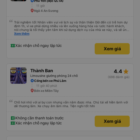
Phú Yên (dọc QL1A)
11 giờ
Ngã 4 An Sương
Trải nghiệm tốt Nhân viên vui vẻ lịch sự và thân thiện Giờ đến có trễ hơn dự
định 1h, vì xe phải dừng nhiều và lên xuống hàng hóa và rước hành khách,
nói chung là tối thấy yên tâm khi sử dụng dịch vụ của nhà xe này, và sẽ ủng
hộ và giới thiệu cho người thân sử dụng dịch vụ của nhà xe này
Xem thêm
Xác nhận chỗ ngay lập tức
Xem giá
star_rate
Thành Ban
4.4
Limousine giường phòng 24 chỗ
(698 đánh giá)
Cổng bến xe Phú Lâm
11 giờ 40 phút
Bến xe Miền Tây
Chỗ hơi nhỏ với ai bự con nhưng vẫn nằm được nha. Chú tài xế hiền lành với
dễ thương lắm. Xe chạy êm lắm nha. Tiện nghi tốt hihi
Không cần thanh toán trước
Xem giá
Xác nhận chỗ ngay lập tức