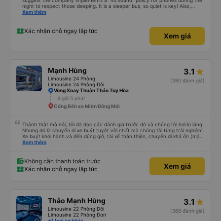
suggest the company implements a "no sound" policy for phones during the
night to respect those sleeping. It is a sleeper bus, so quiet is key! Also,
please display the Wi-Fi password clearly inside the cabin for convenience. I
Xem thêm
would definitely ride with them again! -------------- ​ Xe chất lượng tốt và
tài xế lái xe rất an toàn. Để dịch vụ hoàn hảo hơn, tôi góp ý nhà xe nên có
quy định rõ ràng về việc giữ im lặng (tắt âm thanh điện thoại) vào ban đêm
Xác nhận chỗ ngay lập tức
Xem giá
để tránh làm phiền hành khách khác ngủ. Ngoài ra, nhà xe nên dán sẵn mật
khẩu Wi-Fi trong xe để hành khách dễ dàng sử dụng. Tôi vẫn sẽ tiếp tục ủng
hộ nhà xe trong tương lai!
Mạnh Hùng
3.1
Limousine 24 Phòng
(380 đánh giá)
Limousine 24 Phòng Đôi
Vòng Xoay Thuận Thảo Tuy Hòa
8 giờ 5 phút
Cổng Bến xe Miền Đông Mới
Thành thật mà nói, tôi đã đọc các đánh giá trước đó và chúng tôi hơi lo lắng.
Nhưng đó là chuyến đi xe buýt tuyệt vời nhất mà chúng tôi từng trải nghiệm.
Xe buýt khởi hành và đến đúng giờ, tài xế thân thiện, chuyến đi khá ổn (mặc
dù vẫn hơi xóc, nhưng đó là đặc trưng của Việt Nam ^^), và chỗ ngồi thoải
Xem thêm
mái. Chúng tôi thực sự rất hài lòng.
Không cần thanh toán trước
Xem giá
Xác nhận chỗ ngay lập tức
Thảo Mạnh Hùng
3.1
Limousine 22 Phòng Đôi
(368 đánh giá)
Limousine 22 Phòng Đơn
+1 loại xe khác