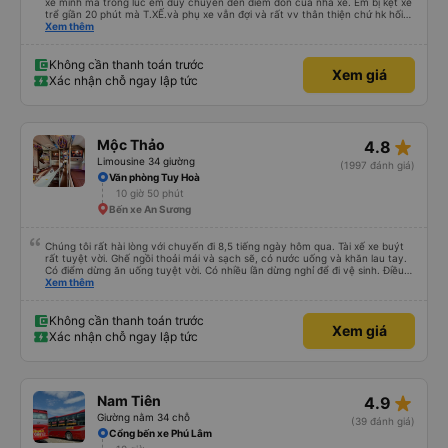
xe mình mà trong lúc em duy chuyển đến điểm đón của nhà xe. Em bị kẹt xe
trể giần 20 phút mà T.XẾ.và phụ xe vẫn đợi và rất vv thân thiện chứ hk hối
mình như những nhà xe khác. Xe mình đi là loại xe 24p đôi . xe có rèm kéo
Xem thêm
nên mình thấy rất là riêng tư và đầy đầy đủ tiện nghi .xe đi từ sài gòn về quy
nhơn xe dùng tới 3 trạm dùng chân .xe dùng 2 trạm để mn đi wc ở cây xăng
.và 1 trạm. Dùng cho mn ăn ún. Dù 2 trạm dùng ở cây xăng để xe nộp nhiên
Không cần thanh toán trước
Xem giá
liệu và cho mn đi wc nhưng nhà wc của cây xăng nhà xe này dùng rất chi là
Xác nhận chỗ ngay lập tức
sạch sẽ. Hk có mùi khó chiệu như những trạm khác. Mà hình như nhà xe này
chạy ra tới quãng ngãi.và trả khách dọc quốc lộ 1a Nên Rất là tiện cho mn
luôn😍 Mình đi chuyến xe mình hk chê chổ nào đc luôn.xe rất là mới luôn.
T.XẾ chạy rất em hk bị dồng như những xe khác❤️. Chúc nhà xe ngày càng
phát triển mạnh hơn🥰
star_rate
Mộc Thảo
4.8
Limousine 34 giường
(1997 đánh giá)
Văn phòng Tuy Hoà
10 giờ 50 phút
Bến xe An Sương
Chúng tôi rất hài lòng với chuyến đi 8,5 tiếng ngày hôm qua. Tài xế xe buýt
rất tuyệt vời. Ghế ngồi thoải mái và sạch sẽ, có nước uống và khăn lau tay.
Có điểm dừng ăn uống tuyệt vời. Có nhiều lần dừng nghỉ để đi vệ sinh. Điều
duy nhất tôi muốn đề xuất để cải thiện là cho phép thanh toán bằng thẻ
Xem thêm
nước ngoài khi đặt vé trên ứng dụng.
Không cần thanh toán trước
Xem giá
Xác nhận chỗ ngay lập tức
star_rate
Nam Tiên
4.9
Giường nằm 34 chỗ
(39 đánh giá)
Cổng bến xe Phú Lâm