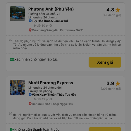
star_rate
Phương Anh (Phú Yên)
4.8
Giường nằm 34 chỗ VIP
(47 đánh giá)
Limousine 24 phòng
Tuy Hòa (Dọc Quốc Lộ 1A)
9 giờ 30 phút
Cửa hàng Xăng dầu Petrolimex Số 71
Thái độ phục vụ tốt, xe sạch sẽ đủ tiện ích. Giá cả cạnh tranh. Tôi đi ngay dịp
Tết ÂL nhưng vé không cao như các nhà xe khác & dịch vụ vẫn ok, nv lịch sự
niềm nở👍
Xác nhận chỗ ngay lập tức
Xem giá
star_rate
Mười Phương Express
3.9
Limousine 24 phòng đôi
(308 đánh giá)
Luxury 34 phòng
Vòng Xoay Thuận Thảo Tuy Hòa
9 giờ 45 phút
Bến Xe 378A Thoại Ngọc Hầu
dạ trải nghiệm đi xe quá tuyệt vời, dịch vụ chăm sóc khách hàng 10 điểm,
đúng giờ. Xin cảm ơn nhà xe và sẽ tiếp tục đặt vé vào những lần sau ạ
Không cần thanh toán trước