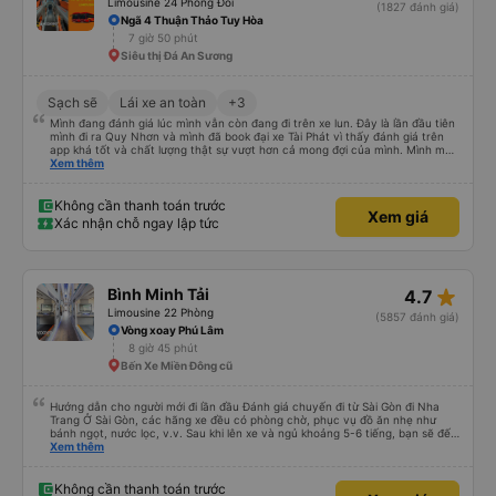
Limousine 24 Phòng Đôi
(1827 đánh giá)
Ngã 4 Thuận Thảo Tuy Hòa
7 giờ 50 phút
Siêu thị Đá An Sương
Sạch sẽ
Lái xe an toàn
+3
Mình đang đánh giá lúc mình vẫn còn đang đi trên xe lun. Đây là lần đầu tiên
mình đi ra Quy Nhơn và mình đã book đại xe Tài Phát vì thấy đánh giá trên
app khá tốt và chất lượng thật sự vượt hơn cả mong đợi của mình. Mình mua
giường đôi và vừa đủ cho 2 người. Nhân viên của nhà xe phải nói là siêu nhiệt
Xem thêm
tình và dễ thương. Trước chuyến đi mình có gọi cho bên tổng đài thì anh
nhân viên hỗ trợ mình nói chuyện siêu nhẹ nhàng và vui vẻ . Lúc mình lên xe
trung chuyển và lên xe lớn thì luôn hỗ trợ xách vali giùm tụi mình. Trên xe thì
Không cần thanh toán trước
Xem giá
có cả bánh và sữa miễn phí cho khách còn chuẩn bị cả thuốc say xe, dép,
Xác nhận chỗ ngay lập tức
mền, gối và đặc biệt là có gối ôm. Nchung là phải chấm nhà xe 10 sao mới
đủ !!!
star_rate
Bình Minh Tải
4.7
Limousine 22 Phòng
(5857 đánh giá)
Vòng xoay Phú Lâm
8 giờ 45 phút
Bến Xe Miền Đông cũ
Hướng dẫn cho người mới đi lần đầu Đánh giá chuyến đi từ Sài Gòn đi Nha
Trang Ở Sài Gòn, các hãng xe đều có phòng chờ, phục vụ đồ ăn nhẹ như
bánh ngọt, nước lọc, v.v. Sau khi lên xe và ngủ khoảng 5-6 tiếng, bạn sẽ đến
Nha Trang. Ở Nha Trang, các hãng xe có dịch vụ đưa đón miễn phí, tuy
Xem thêm
nhiên bạn phải đặt trước với hãng xe khi đặt vé hoặc khi hãng xe gọi điện xác
nhận vé trước khi đi. Sau khi xe đến Nha Trang, bạn liên hệ với nhân viên
(nên dùng Google Translate và đưa cho họ đọc) để được hỗ trợ tìm xe đưa
Không cần thanh toán trước