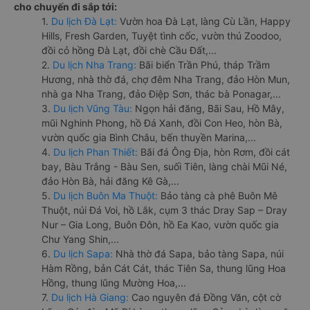
cho chuyến đi sắp tới:
1.
Du lịch Đà Lạt:
Vườn hoa Đà Lạt, làng Cù Lần, Happy
Hills, Fresh Garden, Tuyệt tình cốc, vườn thú Zoodoo,
đồi cỏ hồng Đà Lạt, đồi chè Cầu Đất,...
2.
Du lịch Nha Trang:
Bãi biển Trần Phú, tháp Trầm
Hương, nhà thờ đá, chợ đêm Nha Trang, đảo Hòn Mun,
nhà ga Nha Trang, đảo Điệp Sơn, thác bà Ponagar,...
3.
Du lịch Vũng Tàu:
Ngọn hải đăng, Bãi Sau, Hồ Mây,
mũi Nghinh Phong, hồ Đá Xanh, đồi Con Heo, hòn Bà,
vườn quốc gia Bình Châu, bến thuyền Marina,...
4.
Du lịch Phan Thiết:
Bãi đá Ông Địa, hòn Rơm, đồi cát
bay, Bàu Trắng - Bàu Sen, suối Tiên, làng chài Mũi Né,
đảo Hòn Bà, hải đăng Kê Gà,...
5.
Du lịch Buôn Ma Thuột:
Bảo tàng cà phê Buôn Mê
Thuột, núi Đá Voi, hồ Lắk, cụm 3 thác Dray Sap – Dray
Nur – Gia Long, Buôn Đôn, hồ Ea Kao, vườn quốc gia
Chư Yang Shin,...
6.
Du lịch Sapa:
Nhà thờ đá Sapa, bảo tàng Sapa, núi
Hàm Rồng, bản Cát Cát, thác Tiên Sa, thung lũng Hoa
Hồng, thung lũng Mường Hoa,...
7.
Du lịch Hà Giang:
Cao nguyên đá Đồng Văn, cột cờ