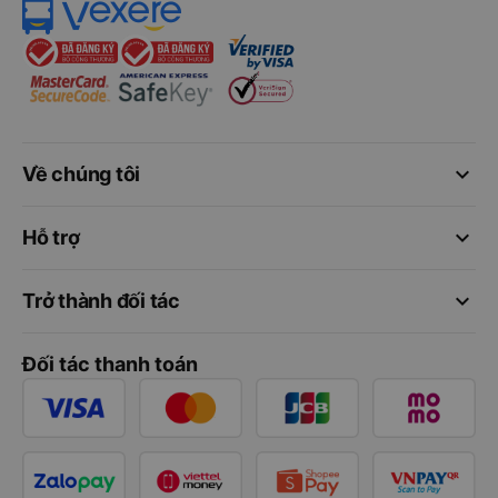
keyboard_arrow_down
Về chúng tôi
keyboard_arrow_down
Hỗ trợ
keyboard_arrow_down
Trở thành đối tác
Đối tác thanh toán