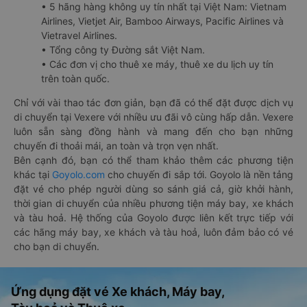
• 5 hãng hàng không uy tín nhất tại Việt Nam: Vietnam
Airlines, Vietjet Air, Bamboo Airways, Pacific Airlines và
Vietravel Airlines.
• Tổng công ty Đường sắt Việt Nam.
• Các đơn vị cho thuê xe máy, thuê xe du lịch uy tín
trên toàn quốc.
Chỉ với vài thao tác đơn giản, bạn đã có thể đặt được dịch vụ
di chuyển tại Vexere với nhiều ưu đãi vô cùng hấp dẫn. Vexere
luôn sẵn sàng đồng hành và mang đến cho bạn những
chuyến đi thoải mái, an toàn và trọn vẹn nhất.
Bên cạnh đó, bạn có thể tham khảo thêm các phương tiện
khác tại
Goyolo.com
cho chuyến đi sắp tới. Goyolo là nền tảng
đặt vé cho phép người dùng so sánh giá cả, giờ khởi hành,
thời gian di chuyển của nhiều phương tiện máy bay, xe khách
và tàu hoả. Hệ thống của Goyolo được liên kết trực tiếp với
các hãng máy bay, xe khách và tàu hoả, luôn đảm bảo có vé
cho bạn di chuyển.
Ứng dụng đặt vé Xe khách, Máy bay,