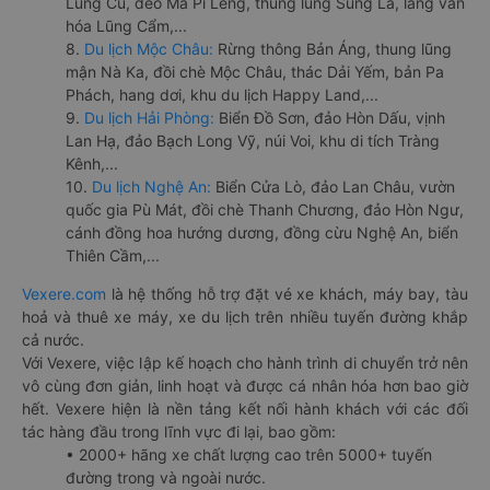
Lũng Cú, đèo Mã Pí Lèng, thung lũng Sủng Là, làng văn
hóa Lũng Cẩm,...
8.
Du lịch Mộc Châu:
Rừng thông Bản Áng, thung lũng
mận Nà Ka, đồi chè Mộc Châu, thác Dải Yếm, bản Pa
Phách, hang dơi, khu du lịch Happy Land,...
9.
Du lịch Hải Phòng:
Biển Đồ Sơn, đảo Hòn Dấu, vịnh
Lan Hạ, đảo Bạch Long Vỹ, núi Voi, khu di tích Tràng
Kênh,...
10.
Du lịch Nghệ An:
Biển Cửa Lò, đảo Lan Châu, vườn
quốc gia Pù Mát, đồi chè Thanh Chương, đảo Hòn Ngư,
cánh đồng hoa hướng dương, đồng cừu Nghệ An, biển
Thiên Cầm,...
Vexere.com
là hệ thống hỗ trợ đặt vé xe khách, máy bay, tàu
hoả và thuê xe máy, xe du lịch trên nhiều tuyến đường khắp
cả nước.
Với Vexere, việc lập kế hoạch cho hành trình di chuyển trở nên
vô cùng đơn giản, linh hoạt và được cá nhân hóa hơn bao giờ
hết. Vexere hiện là nền tảng kết nối hành khách với các đối
tác hàng đầu trong lĩnh vực đi lại, bao gồm:
• 2000+ hãng xe chất lượng cao trên 5000+ tuyến
đường trong và ngoài nước.