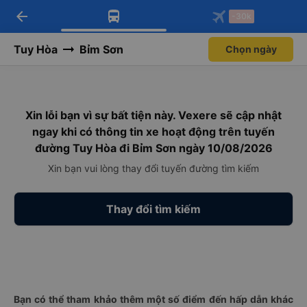
arrow_back
Tải app Vexere ngay!
Tải app Vexere
-30k
Mở app
Mở app
Nhận ưu đãi thành viên độc
-30k/ghế khi đặt vé máy bay qua
quyền
app
Tuy Hòa
Bỉm Sơn
Chọn ngày
Xin lỗi bạn vì sự bất tiện này. Vexere sẽ cập nhật
ngay khi có thông tin xe hoạt động trên tuyến
đường Tuy Hòa đi Bỉm Sơn ngày 10/08/2026
Xin bạn vui lòng thay đổi tuyến đường tìm kiếm
Thay đổi tìm kiếm
Bạn có thể tham khảo thêm một số điểm đến hấp dẫn khác