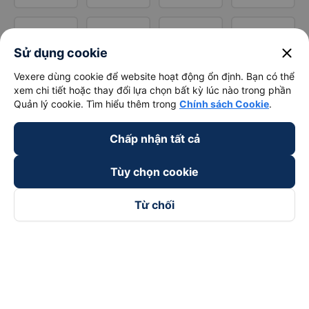
close
Sử dụng cookie
Vexere dùng cookie để website hoạt động ổn định. Bạn có thể
xem chi tiết hoặc thay đổi lựa chọn bất kỳ lúc nào trong phần
Quản lý cookie. Tìm hiểu thêm trong
Chính sách Cookie
.
Chấp nhận tất cả
Tùy chọn cookie
Từ chối
Theo dõi chúng tôi trên
Facebook
Tiktok
Youtube
Công ty TNHH Thương Mại Dịch Vụ Vexere