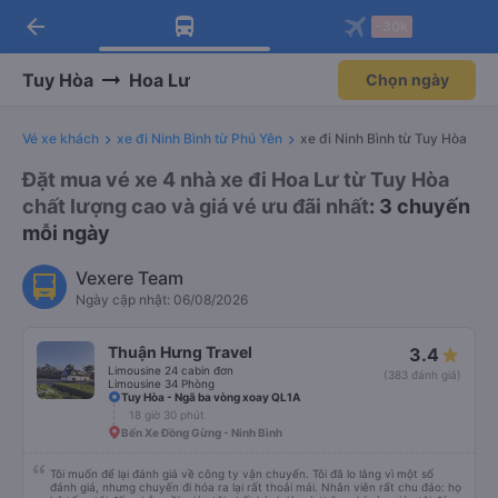
arrow_back
Tải app Vexere ngay!
Tải app Vexere
-30k
Mở app
Mở app
Nhận ưu đãi thành viên độc
-30k/ghế khi đặt vé máy bay qua
quyền
app
Tuy Hòa
Hoa Lư
Chọn ngày
Vé xe khách
xe đi Ninh Bình từ Phú Yên
xe đi Ninh Bình từ Tuy Hòa
Đặt mua vé xe 4 nhà xe đi Hoa Lư từ Tuy Hòa
chất lượng cao và giá vé ưu đãi nhất
: 3 chuyến
mỗi ngày
Vexere Team
Ngày cập nhật: 06/08/2026
Thuận Hưng Travel
3.4
Limousine 24 cabin đơn
(383 đánh giá)
Limousine 34 Phòng
Tuy Hòa - Ngã ba vòng xoay QL1A
18 giờ 30 phút
Bến Xe Đồng Gừng - Ninh Bình
Tôi muốn để lại đánh giá về công ty vận chuyển. Tôi đã lo lắng vì một số
đánh giá, nhưng chuyến đi hóa ra lại rất thoải mái. Nhân viên rất chu đáo: họ