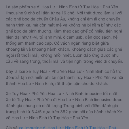
Là sản phẩm xe đi Hoa Lư - Ninh Bình từ Tuy Hòa - Phú Yên
limousine 9 chỗ cải tiến từ xe 16 chỗ. Nội thất được làm lại với
các ghế bọc da chuẩn Châu Âu, không chỉ êm ái cho chuyến
hành trình xa, mà còn mát mẻ và không hề bị hầm bí như các
ghế bọc da bình thường. Kèm theo các ghế có nhiều tiện nghi
hiện đại như ti-vi, tủ lạnh mini, ổ cắm usb, đèn đọc sách, hệ
thống âm thanh cao cấp. Có vách ngăn riêng biệt giữa
khoang lái và khoang hành khách. Khoảng cách giữa các ghế
ngồi rất thoải mái, không nhồi nhét. Luôn đáp ứng được nhu
cầu về sang trọng, thoải mái và tiện nghi trong việc di chuyển.
Đây là loại xe Tuy Hòa - Phú Yên Hoa Lư - Ninh Bình có hỗ trợ
đón/trả tận nơi miễn phí tại nội thành Tuy Hòa - Phú Yên và nội
thành Hoa Lư - Ninh Bình, rất thuận tiện cho du khách.
Xe Tuy Hòa - Phú Yên Hoa Lư - Ninh Bình limousine tốt nhất:
Xe từ Tuy Hòa - Phú Yên đi Hoa Lư - Ninh Bình limousine được
đánh giá chung có chất lượng Trung bình với điểm đánh giá
trung bình từ 3.4/5 dựa trên 382 phản hồi của hành khách Xe
về Hoa Lư - Ninh Bình từ Tuy Hòa - Phú Yên.
Giá vé
xe limousine đi Hoa Lư - Ninh Bình từ Tuy Hòa - Phú