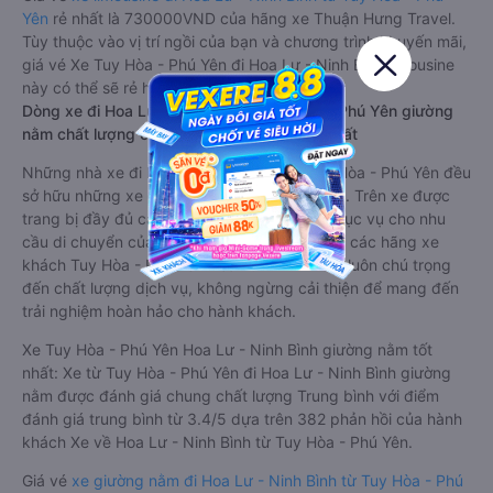
Yên
rẻ nhất là 730000VND của hãng xe Thuận Hưng Travel.
Tùy thuộc vào vị trí ngồi của bạn và chương trình khuyến mãi,
giá vé Xe Tuy Hòa - Phú Yên đi Hoa Lư - Ninh Bình limousine
này có thể sẽ rẻ hơn
Dòng xe đi Hoa Lư - Ninh Bình từ Tuy Hòa - Phú Yên giường
nằm chất lượng cao: Thoải mái, giá cả tốt nhất
Những nhà xe đi Hoa Lư - Ninh Bình từ Tuy Hòa - Phú Yên đều
sở hữu những xe giường nằm chất lượng cao. Trên xe được
trang bị đầy đủ các trang thiết bị hiện đại phục vụ cho nhu
cầu di chuyển của hành khách. Bên cạnh đó, các hãng xe
khách Tuy Hòa - Phú Yên Hoa Lư - Ninh Bình luôn chú trọng
đến chất lượng dịch vụ, không ngừng cải thiện để mang đến
trải nghiệm hoàn hảo cho hành khách.
Xe Tuy Hòa - Phú Yên Hoa Lư - Ninh Bình giường nằm tốt
nhất: Xe từ Tuy Hòa - Phú Yên đi Hoa Lư - Ninh Bình giường
nằm được đánh giá chung chất lượng Trung bình với điểm
đánh giá trung bình từ 3.4/5 dựa trên 382 phản hồi của hành
khách Xe về Hoa Lư - Ninh Bình từ Tuy Hòa - Phú Yên.
Giá vé
xe giường nằm đi Hoa Lư - Ninh Bình từ Tuy Hòa - Phú