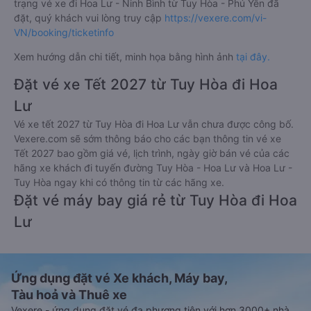
trạng vé xe đi Hoa Lư - Ninh Bình từ Tuy Hòa - Phú Yên đã
đặt, quý khách vui lòng truy cập
https://vexere.com/vi-
VN/booking/ticketinfo
Xem hướng dẫn chi tiết, minh họa bằng hình ảnh
tại đây.
Đặt vé xe Tết 2027 từ Tuy Hòa đi Hoa
Lư
Vé xe tết 2027 từ Tuy Hòa đi Hoa Lư vẫn chưa được công bố.
Vexere.com sẽ sớm thông báo cho các bạn thông tin vé xe
Tết 2027 bao gồm giá vé, lịch trình, ngày giờ bán vé của các
hãng xe khách đi tuyến đường Tuy Hòa - Hoa Lư và Hoa Lư -
Tuy Hòa ngay khi có thông tin từ các hãng xe.
Đặt vé máy bay giá rẻ từ Tuy Hòa đi Hoa
Lư
Ứng dụng đặt vé Xe khách, Máy bay,
Tàu hoả và Thuê xe
Vexere - ứng dụng đặt vé đa phương tiện với hơn 3000+ nhà