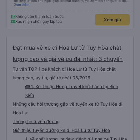
hộ tống tôi đến chỗ ngồi, giúp tôi chất hành lý, và thậm chí còn giúp tôi đóng
gói giày. Điểm trừ duy nhất là xe buýt đến sớm hơn một tiếng so với giờ khởi
Xem thêm
hành, giống như tôi, nên tôi không biết chuyện gì sẽ xảy ra nếu tôi đến đúng
giờ ghi trên vé. Nhìn chung, tôi rất hài lòng với chuyến đi và tôi rất vui vì đã
chọn công ty này.
Không cần thanh toán trước
Xem giá
Xác nhận chỗ ngay lập tức
Đặt mua vé xe đi Hoa Lư từ Tuy Hòa chất
lượng cao và giá vé ưu đãi nhất: 3 chuyến
Tư vấn TOP 1 xe khách đi Hoa Lư từ Tuy Hòa chất
lượng cao, uy tín, giá rẻ nhất 08/2026
🚌 1. Xe Thuận Hưng Travel khởi hành tại Bình
Kiến
Những câu hỏi thường gặp về tuyến xe từ Tuy Hòa đi
Hoa Lư
Thông tin tuyến đường
Giới thiệu tuyến đường xe đi Hoa Lư từ Tuy Hòa
1. Về chất lượng, review, đánh giá nhà xe Tuy Hòa