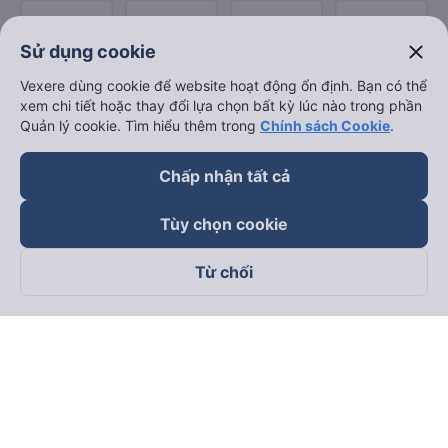
close
Sử dụng cookie
Vexere dùng cookie để website hoạt động ổn định. Bạn có thể
xem chi tiết hoặc thay đổi lựa chọn bất kỳ lúc nào trong phần
Quản lý cookie. Tìm hiểu thêm trong
Chính sách Cookie
.
Chấp nhận tất cả
Tùy chọn cookie
Từ chối
Theo dõi chúng tôi trên
Facebook
Tiktok
Youtube
Công ty TNHH Thương Mại Dịch Vụ Vexere
Địa chỉ đăng ký kinh doanh: 8C Chữ Đồng Tử, Phường Tân
Sơn Nhất, TP. Hồ Chí Minh, Việt Nam