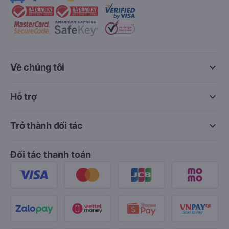
keyboard_arrow_down
Về chúng tôi
keyboard_arrow_down
Hỗ trợ
keyboard_arrow_down
Trở thành đối tác
Đối tác thanh toán