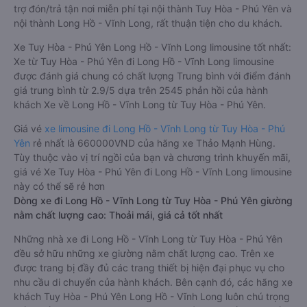
trợ đón/trả tận nơi miễn phí tại nội thành Tuy Hòa - Phú Yên và
nội thành Long Hồ - Vĩnh Long, rất thuận tiện cho du khách.
Xe Tuy Hòa - Phú Yên Long Hồ - Vĩnh Long limousine tốt nhất:
Xe từ Tuy Hòa - Phú Yên đi Long Hồ - Vĩnh Long limousine
được đánh giá chung có chất lượng Trung bình với điểm đánh
giá trung bình từ 2.9/5 dựa trên 2545 phản hồi của hành
khách Xe về Long Hồ - Vĩnh Long từ Tuy Hòa - Phú Yên.
Giá vé
xe limousine đi Long Hồ - Vĩnh Long từ Tuy Hòa - Phú
Yên
rẻ nhất là 660000VND của hãng xe Thảo Mạnh Hùng.
Tùy thuộc vào vị trí ngồi của bạn và chương trình khuyến mãi,
giá vé Xe Tuy Hòa - Phú Yên đi Long Hồ - Vĩnh Long limousine
này có thể sẽ rẻ hơn
Dòng xe đi Long Hồ - Vĩnh Long từ Tuy Hòa - Phú Yên giường
nằm chất lượng cao: Thoải mái, giá cả tốt nhất
Những nhà xe đi Long Hồ - Vĩnh Long từ Tuy Hòa - Phú Yên
đều sở hữu những xe giường nằm chất lượng cao. Trên xe
được trang bị đầy đủ các trang thiết bị hiện đại phục vụ cho
nhu cầu di chuyển của hành khách. Bên cạnh đó, các hãng xe
khách Tuy Hòa - Phú Yên Long Hồ - Vĩnh Long luôn chú trọng