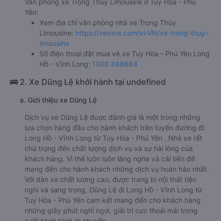
Văn phòng xe Trọng Thủy Limousine ở Tuy Hòa - Phú
Yên:
Xem địa chỉ văn phòng nhà xe Trọng Thủy
Limousine:
https://vexere.com/vi-VN/xe-trong-thuy-
limousine
Số điện thoại đặt mua vé xe Tuy Hòa - Phú Yên Long
Hồ - Vĩnh Long:
1900 888684
🚌 2. Xe Dũng Lệ khởi hành tại undefined
a. Giới thiệu xe Dũng Lệ
Dịch vụ xe Dũng Lệ được đánh giá là một trong những
lựa chọn hàng đầu cho hành khách trên tuyến đường đi
Long Hồ - Vĩnh Long từ Tuy Hòa - Phú Yên . Nhà xe rất
chú trọng đến chất lượng dịch vụ và sự hài lòng của
khách hàng. Vì thế luôn luôn lắng nghe và cải tiến để
mang đến cho hành khách những dịch vụ hoàn hảo nhất.
Với dàn xe chất lượng cao, được trang bị nội thất tiện
nghi và sang trọng, Dũng Lệ đi Long Hồ - Vĩnh Long từ
Tuy Hòa - Phú Yên cam kết mang đến cho khách hàng
những giây phút nghỉ ngơi, giải trí cực thoải mái trong
suốt hành trình di chuyển.