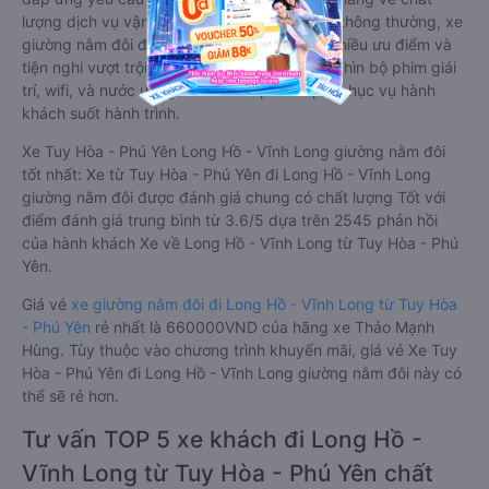
lượng dịch vụ vận tải. So với xe giường nằm thông thường, xe
giường nằm đôi đi Long Hồ - Vĩnh Long có nhiều ưu điểm và
tiện nghi vượt trội. Màn hình LCD với hàng nghìn bộ phim giải
trí, wifi, và nước uống và chăn đắp miễn phí phục vụ hành
khách suốt hành trình.
Xe Tuy Hòa - Phú Yên Long Hồ - Vĩnh Long giường nằm đôi
tốt nhất: Xe từ Tuy Hòa - Phú Yên đi Long Hồ - Vĩnh Long
giường nằm đôi được đánh giá chung có chất lượng Tốt với
điểm đánh giá trung bình từ 3.6/5 dựa trên 2545 phản hồi
của hành khách Xe về Long Hồ - Vĩnh Long từ Tuy Hòa - Phú
Yên.
Giá vé
xe giường nằm đôi đi Long Hồ - Vĩnh Long từ Tuy Hòa
- Phú Yên
rẻ nhất là 660000VND của hãng xe Thảo Mạnh
Hùng. Tùy thuộc vào chương trình khuyến mãi, giá vé Xe Tuy
Hòa - Phú Yên đi Long Hồ - Vĩnh Long giường nằm đôi này có
thể sẽ rẻ hơn.
Tư vấn TOP 5 xe khách đi Long Hồ -
Vĩnh Long từ Tuy Hòa - Phú Yên chất