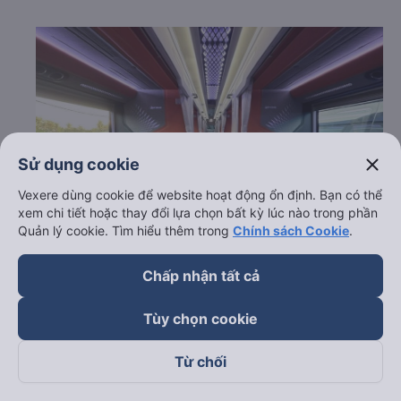
close
Sử dụng cookie
Vexere dùng cookie để website hoạt động ổn định. Bạn có thể
xem chi tiết hoặc thay đổi lựa chọn bất kỳ lúc nào trong phần
Quản lý cookie. Tìm hiểu thêm trong
Chính sách Cookie
.
Chấp nhận tất cả
c. Lộ trình, giờ khởi hành và giờ kết thúc của xe khách
Tùy chọn cookie
Mạnh Hùng (Bình Định)
Từ chối
Giờ xuất phát ở Tuy Hòa - Phú Yên: 20:00
Giờ đến nơi ở Long Hồ - Vĩnh Long: 08:48