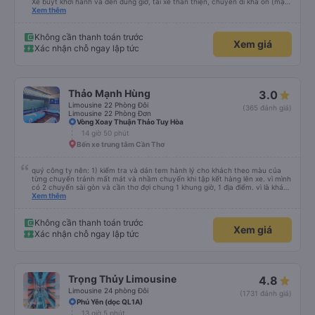
Xe buýt khởi hành và đến đúng giờ, tài xế thân thiện, chuyến đi khá ổn (mặc
dù vẫn hơi xóc, nhưng đó là đặc trưng của Việt Nam ^^), và chỗ ngồi thoải
Xem thêm
mái. Chúng tôi thực sự rất hài lòng.
Không cần thanh toán trước
Xem giá
Xác nhận chỗ ngay lập tức
Thảo Mạnh Hùng
3.0
Limousine 22 Phòng Đôi
(365 đánh giá)
Limousine 22 Phòng Đơn
Vòng Xoay Thuận Thảo Tuy Hòa
14 giờ 50 phút
Bến xe trung tâm Cần Thơ
quý công ty nên: 1) kiểm tra và dán tem hành lý cho khách theo màu của
từng chuyến tránh mất mát và nhầm chuyến khi tập kết hàng lên xe. vì mình
có 2 chuyến sài gòn và cần thơ đợi chung 1 khung giờ, 1 địa điểm. vì là khách
thân thiết của quý công ty nên rất hài lòng và tin tưởng. tuy nhiên rất mong
Xem thêm
muốn đội ngũ nhân viên anh chị em nhà xe cùng nhau cải thiện ngày một
phát triển. 2) đồng nhất về cách giao tiếp và CSKH nhẹ nhàng, chu đáo nữa
thì chắc chắn quy công ty là nhà xe được yêu thích và lựa chọn số 1 quy
Không cần thanh toán trước
Xem giá
nhơn. rất cảm ơn quý anh chị em cty cũng như chị Thảo đã lắng nghe và
Xác nhận chỗ ngay lập tức
tiếp nhận. " khách hàng thân thiết nhiều năm của nhà xe từ thời sinh viên"
Trọng Thủy Limousine
4.8
Limousine 24 phòng Đôi
(1731 đánh giá)
Phú Yên (dọc QL1A)
13 giờ 5 phút