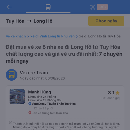
arrow_back
Tải app Vexere ngay!
Tải app Vexere
-30k
Mở app
Mở app
Nhận ưu đãi thành viên độc
-30k/ghế khi đặt vé máy bay qua
quyền
app
Tuy Hòa
Long Hồ
Chọn ngày
Vé xe khách
xe đi Vĩnh Long từ Phú Yên
xe đi Long Hồ từ Tuy Hòa
Đặt mua vé xe 8 nhà xe đi Long Hồ từ Tuy Hòa
chất lượng cao và giá vé ưu đãi nhất
: 7 chuyến
mỗi ngày
Vexere Team
Ngày cập nhật: 06/08/2026
Mạnh Hùng
3.1
Limousine 24 Phòng
(381 đánh giá)
Limousine 24 Phòng Đôi
Vòng Xoay Thuận Thảo Tuy Hòa
12 giờ 25 phút
Bến xe trung tâm Cần Thơ
Thành thật mà nói, tôi đã đọc các đánh giá trước đó và chúng tôi hơi lo lắng.
Nhưng đó là chuyến đi xe buýt tuyệt vời nhất mà chúng tôi từng trải nghiệm.