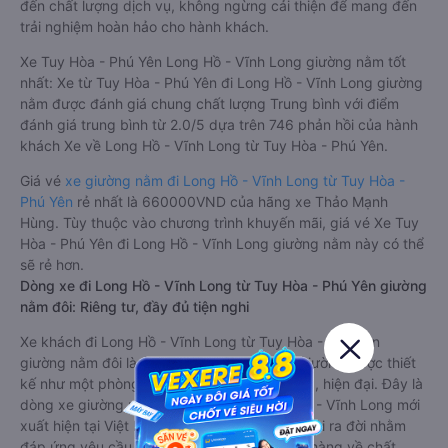
đến chất lượng dịch vụ, không ngừng cải thiện để mang đến
trải nghiệm hoàn hảo cho hành khách.
Xe Tuy Hòa - Phú Yên Long Hồ - Vĩnh Long giường nằm tốt
nhất: Xe từ Tuy Hòa - Phú Yên đi Long Hồ - Vĩnh Long giường
nằm được đánh giá chung chất lượng Trung bình với điểm
đánh giá trung bình từ 2.0/5 dựa trên 746 phản hồi của hành
khách Xe về Long Hồ - Vĩnh Long từ Tuy Hòa - Phú Yên.
Giá vé
xe giường nằm đi Long Hồ - Vĩnh Long từ Tuy Hòa -
Phú Yên
rẻ nhất là 660000VND của hãng xe Thảo Mạnh
Hùng. Tùy thuộc vào chương trình khuyến mãi, giá vé Xe Tuy
Hòa - Phú Yên đi Long Hồ - Vĩnh Long giường nằm này có thể
sẽ rẻ hơn.
Dòng xe đi Long Hồ - Vĩnh Long từ Tuy Hòa - Phú Yên giường
nằm đôi: Riêng tư, đầy đủ tiện nghi
Xe khách đi Long Hồ - Vĩnh Long từ Tuy Hòa - Phú Yên
giường nằm đôi là loại xe đặc biệt. Với mỗi giường được thiết
kế như một phòng ngủ khách sạn sang trọng, hiện đại. Đây là
dòng xe giường nằm cho cặp đôi đi Long Hồ - Vĩnh Long mới
xuất hiện tại Việt Nam. Loại xe giường nằm đôi ra đời nhằm
đáp ứng yêu cầu ngày càng cao của khách hàng về chất