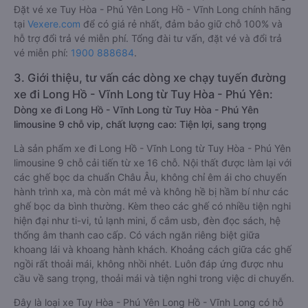
Đặt vé xe Tuy Hòa - Phú Yên Long Hồ - Vĩnh Long chính hãng
tại
Vexere.com
để có giá rẻ nhất, đảm bảo giữ chỗ 100% và
hỗ trợ đổi trả vé miễn phí. Tổng đài tư vấn, đặt vé và đổi trả
vé miễn phí:
1900 888684
.
3. Giới thiệu, tư vấn các dòng xe chạy tuyến đường
xe đi Long Hồ - Vĩnh Long từ Tuy Hòa - Phú Yên:
Dòng xe đi Long Hồ - Vĩnh Long từ Tuy Hòa - Phú Yên
limousine 9 chỗ vip, chất lượng cao: Tiện lợi, sang trọng
Là sản phẩm xe đi Long Hồ - Vĩnh Long từ Tuy Hòa - Phú Yên
limousine 9 chỗ cải tiến từ xe 16 chỗ. Nội thất được làm lại với
các ghế bọc da chuẩn Châu Âu, không chỉ êm ái cho chuyến
hành trình xa, mà còn mát mẻ và không hề bị hầm bí như các
ghế bọc da bình thường. Kèm theo các ghế có nhiều tiện nghi
hiện đại như ti-vi, tủ lạnh mini, ổ cắm usb, đèn đọc sách, hệ
thống âm thanh cao cấp. Có vách ngăn riêng biệt giữa
khoang lái và khoang hành khách. Khoảng cách giữa các ghế
ngồi rất thoải mái, không nhồi nhét. Luôn đáp ứng được nhu
cầu về sang trọng, thoải mái và tiện nghi trong việc di chuyển.
Đây là loại xe Tuy Hòa - Phú Yên Long Hồ - Vĩnh Long có hỗ