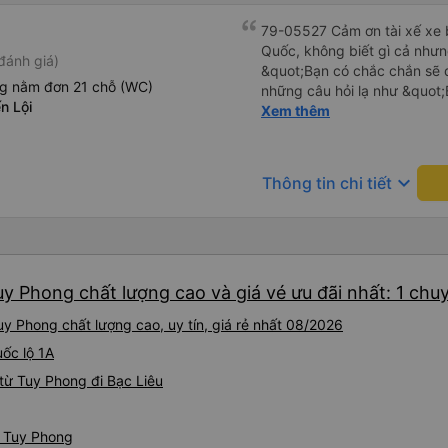
79-05527 Cảm ơn tài xế xe b
Quốc, không biết gì cả nhưn
đánh giá)
&quot;Bạn có chắc chắn sẽ 
ng nằm đơn 21 chỗ (WC)
những câu hỏi lạ như &quot;
n Lội
sạn của chúng tôi không?&q
Xem thêm
của mọi thứ. Vốn dĩ tôi đến
báo lúc đó nhưng tài xế bảo
và thậm chí còn đón tôi tại 
keyboard_arrow_down
Thông tin chi tiết
buổi sáng. ngu ngốc đến mức 
tài xế không ở đó, tôi vẫn đ
nó chắc hẳn rất nguy hiểm..
buýt 79-05527 rất nhiều tài
không biết gì nhưng tài xế đ
uy Phong chất lượng cao và giá vé ưu đãi nhất: 1 chu
liên tục hỏi trên Google Ma
hỏi những câu hỏi kỳ lạ, &q
y Phong chất lượng cao, uy tín, giá rẻ nhất 08/2026
khách sạn của chúng tôi khô
2h30 sáng nhưng lúc đó khô
uốc lộ 1A
ngủ thêm và đợi ở trạm xăn
từ Tuy Phong đi Bạc Liêu
bằng xe limousine vào buổi sá
vì tôi trông ngu ngốc quá.. 
tài xế thì sẽ rất nguy hiểm..
ừ Tuy Phong