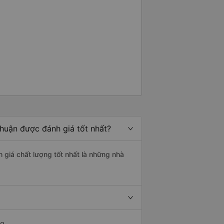
g rất nhiều. Nếu bạn chưa biết
ogle Maps hoạt động như thế
?&quot; Chuyện gì xảy ra với
30 và tôi đang nói về nó. ạn
i nghĩ tài xế đã giúp tôi vì nhìn
ang nghĩ rằng sẽ rất nguy hiểm
n các bạn rất nhiều.
Thuận được đánh giá tốt nhất?
h giá chất lượng tốt nhất là những nhà
g.