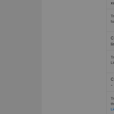
x
T
t
C
l
T
Li
C
-
T
t
Li