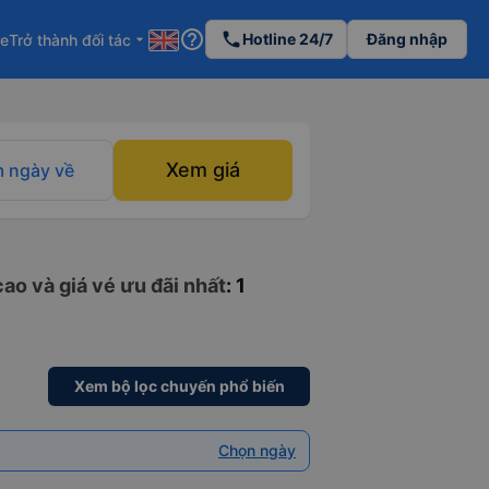
help_outline
phone
Hotline 24/7
Đăng nhập
re
Trở thành đối tác
arrow_drop_down
Xem giá
 ngày về
ao và giá vé ưu đãi nhất
: 1
Xem bộ lọc chuyến phổ biến
Chọn ngày