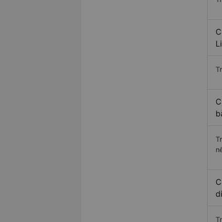
C
L
Tr
C
b
T
n
C
d
T