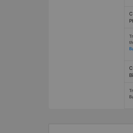
C
P
T
t
B
C
B
T
B