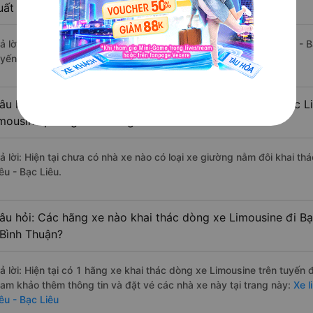
uất sắc, cao cấp nhất?
rả lời: Tạm thời chưa đủ review để đánh giá có nhà xe đi Bạc Liêu - 
uyến đường này có chất lượng xuất sắc.
âu hỏi: Có loại xe Tuy Phong - Bình Thuận Bạc Liêu - Bạc L
imousine phòng đôi không?
rả lời: Hiện tại chưa có nhà xe nào có loại xe giường nằm đôi khai t
êu - Bạc Liêu.
âu hỏi: Các hãng xe nào khai thác dòng xe Limousine đi Bạ
 Bình Thuận?
rả lời: Hiện tại có 1 hãng xe khai thác dòng xe Limousine trên tuyến
ham khảo thêm thông tin và đặt vé các nhà xe này tại trang này:
Xe l
êu - Bạc Liêu