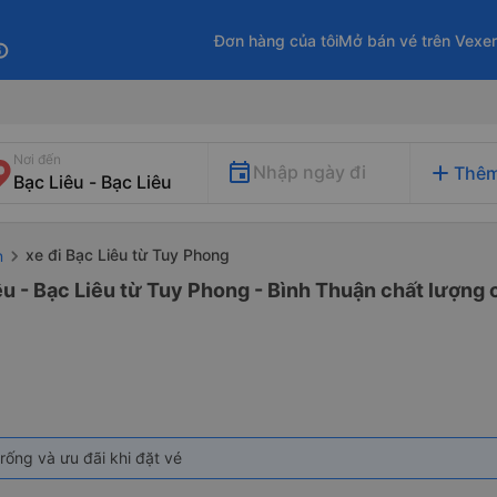
Đơn hàng của tôi
Mở bán vé trên Vexe
fo
Nơi đến
add
Nhập ngày đi
Thêm
xe đi Bạc Liêu từ Tuy Phong
n
êu - Bạc Liêu từ Tuy Phong - Bình Thuận chất lượng c
rống và ưu đãi khi đặt vé