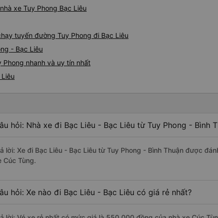
05527 Cảm ơn tài xế xe nhưn
á nhà xe Tuy Phong Bạc Liêu
cách thực hiện, hãy xem Go
nào, &quot;B Bạn bị sao vậy
bạn vậy?&quot; Bây giờ là 2:
e chạy tuyến đường Tuy Phong đi Bạc Liêu
bằng xe bu lông Limousine. Tô
ng - Bạc Liêu
tôi quá ngu ngốc. Tôi vẫn đ
nếu không có tài xế... Cảm ơ
y Phong nhanh và uy tín nhất
 Liêu
âu hỏi: Nhà xe đi Bạc Liêu - Bạc Liêu từ Tuy Phong - Bình 
rả lời: Xe đi Bạc Liêu - Bạc Liêu từ Tuy Phong - Bình Thuận được đán
e Cúc Tùng.
âu hỏi: Xe nào đi Bạc Liêu - Bạc Liêu có giá rẻ nhất?
rả lời: Vé xe rẻ nhất có mức giá là 550.000 đồng của nhà xe Cúc Tùn