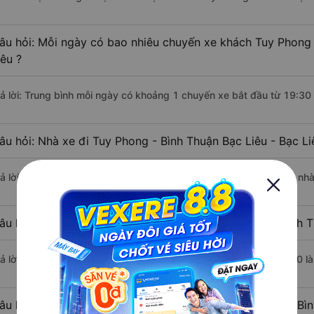
âu hỏi: Mỗi ngày có bao nhiêu chuyến xe khách Tuy Phong -
iêu ?
rả lời: Trung bình mỗi ngày có khoảng 1 chuyến xe bắt đầu từ 19:30
âu hỏi: Nhà xe đi Tuy Phong - Bình Thuận Bạc Liêu - Bạc L
rả lời: Chuyến xe có giờ xuất phát sớm nhất vào lúc 19:30 là của nh
âu hỏi: Nhà xe đi Bạc Liêu - Bạc Liêu từ Tuy Phong - Bình 
rả lời: Chuyến xe có giờ xuất phát trễ (muộn) nhất là vào lúc 19:30 
âu hỏi: Review xe đi Bạc Liêu - Bạc Liêu từ Tuy Phong - Bì