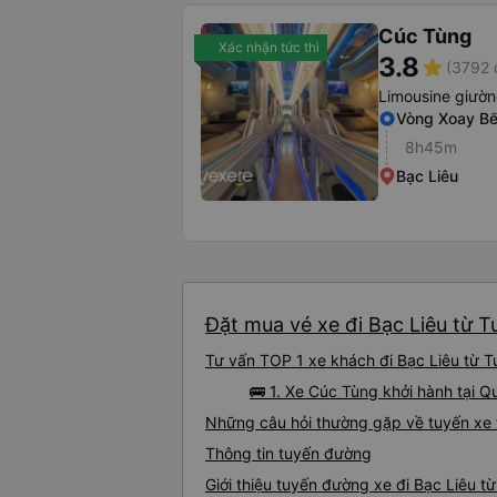
Cúc Tùng
Xác nhận tức thì
3.8
star
(3792 
Limousine giườ
Vòng Xoay Bế
8h45m
Bạc Liêu
Đặt mua vé xe đi Bạc Liêu từ T
Tư vấn TOP 1 xe khách đi Bạc Liêu từ Tu
🚌 1. Xe Cúc Tùng khởi hành tại Q
Những câu hỏi thường gặp về tuyến xe 
Thông tin tuyến đường
Giới thiệu tuyến đường xe đi Bạc Liêu t