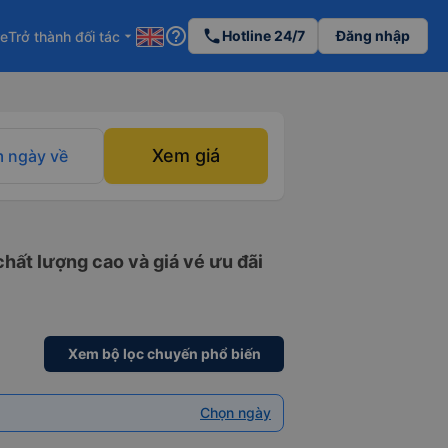
help_outline
phone
Hotline 24/7
Đăng nhập
re
Trở thành đối tác
arrow_drop_down
Xem giá
 ngày về
hất lượng cao và giá vé ưu đãi
Xem bộ lọc chuyến phổ biến
Chọn ngày