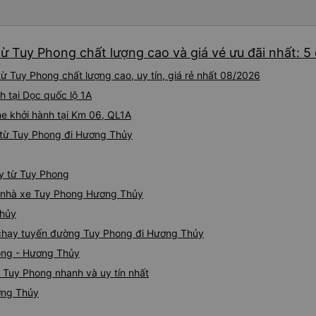
iu còn đổi cho mình phòng đ
(một mình) yêu luôn. Nhưng
lần xe rẽ 1 cái là ✈️ Ít đi x
ừ Tuy Phong chất lượng cao và giá vé ưu đãi nhất: 5
10/10.
 Tuy Phong chất lượng cao, uy tín, giá rẻ nhất 08/2026
h tại Dọc quốc lộ 1A
e khởi hành tại Km 06, QL1A
 từ Tuy Phong đi Hương Thủy
ủy từ Tuy Phong
iá nhà xe Tuy Phong Hương Thủy
Thủy
e chạy tuyến đường Tuy Phong đi Hương Thủy
ong - Hương Thủy
 Tuy Phong nhanh và uy tín nhất
ơng Thủy