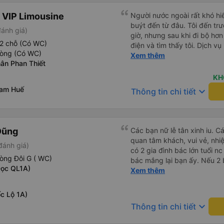
 VIP Limousine
Người nước ngoài rất khó hiể
buýt đến từ đâu. Tôi đến tr
đánh giá)
giờ, nhưng sau khi đi bộ hơn
2 chỗ (Có WC)
điện và tìm thấy tôi. Dịch v
hòng (Có WC)
tôi ngủ ngon hơn ở khách sạn 
Xem thêm
ân Phan Thiết
hơn nếu tiếng còi xe bớt to h
cho điểm tối đa. Cảm ơn bạn 
KH
nam Huế
keyboard_arrow_down
Thông tin chi tiết
Dũng
Các bạn nữ lễ tân xinh iu. C
quan tâm khách, vui vẻ, nhiệt tình. Trong
đánh giá)
có 2 gia đình bác lớn tuổi nc
òng Đôi G ( WC)
bác mắng lại bạn ấy. Nếu 2 
Dọc QL1A)
ngược lại nha. Bạn ấy nhắc n
Xem thêm
đến lỗi mình ngủ còn mơ đượ
nhau xuất hiện trong giấc mơ của mình luôn. Nên nếu bạn
c Lộ 1A)
bị phản ánh thì đừng trừ lươ
keyboard_arrow_down
Thông tin chi tiết
thì bảo bạn ấy liên hệ sđt c
đuôi 666, chuyến ĐH-NT ngày