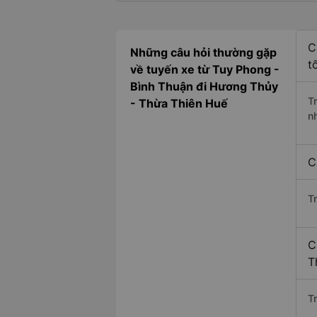
C
Những câu hỏi thường gặp
t
về tuyến xe từ Tuy Phong -
Bình Thuận đi Hương Thủy
T
- Thừa Thiên Huế
n
C
T
C
T
Tr