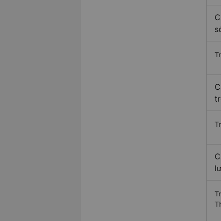
C
s
T
C
t
T
C
l
T
T