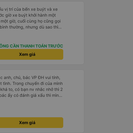
u vị trí của bến xe buýt và xe
ước giờ xe buýt khởi hành một
 một giờ, cuối cùng họ cũng gọi
ụ bình thường, nhưng dù sao thì
vì tôi rất thoải mái. Sẽ tuyệt
ơn. Nhưng tôi thích nó nên tôi
rất nhiều.
ÔNG CẦN THANH TOÁN TRƯỚC
Xem giá
ác anh, chú, bác VP ĐH vui tính,
 chuyến đi của mình
 khá to, có bạn nv nhắc nhở thì 2
bác ấy có đánh giá xấu thì mình
hở rất đúng. 2 bác nói rất to. To
c câu chuyện các bác nói với
 ấy
ng bạn ấy nha. Nếu bạn ấy bị trừ
Xem giá
ủa mình, mình hỗ trợ ạ. Số mình
 16/1. À các bạn nữ lễ tân xinh