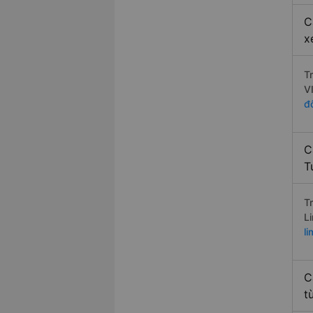
C
x
T
V
đ
C
T
T
L
l
C
t