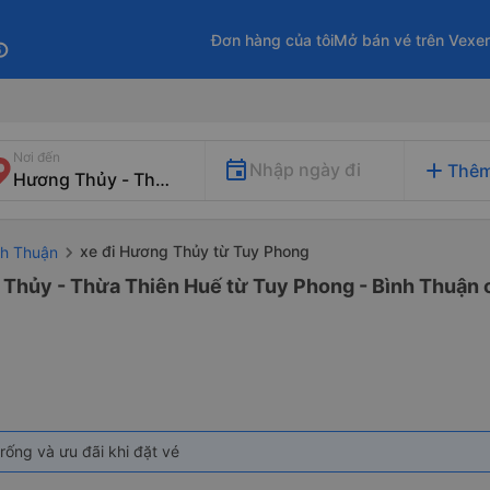
Đơn hàng của tôi
Mở bán vé trên Vexe
fo
Nơi đến
add
Nhập ngày đi
Thêm
xe đi Hương Thủy từ Tuy Phong
nh Thuận
 Thủy - Thừa Thiên Huế từ Tuy Phong - Bình Thuận c
rống và ưu đãi khi đặt vé