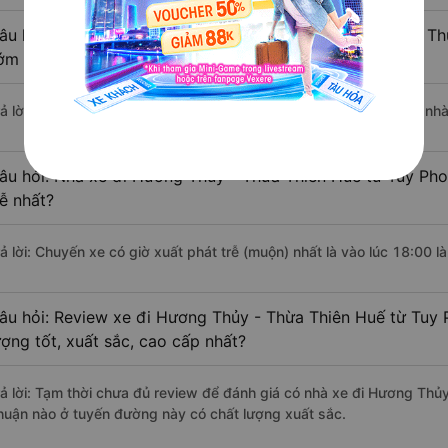
âu hỏi: Nhà xe đi Tuy Phong - Bình Thuận Hương Thủy - Th
ớm nhất?
rả lời: Chuyến xe có giờ xuất phát sớm nhất vào lúc 12:00 là của n
âu hỏi: Nhà xe đi Hương Thủy - Thừa Thiên Huế từ Tuy Pho
rễ nhất?
rả lời: Chuyến xe có giờ xuất phát trễ (muộn) nhất là vào lúc 18:00
âu hỏi: Review xe đi Hương Thủy - Thừa Thiên Huế từ Tuy 
ượng tốt, xuất sắc, cao cấp nhất?
rả lời: Tạm thời chưa đủ review để đánh giá có nhà xe đi Hương Thủ
huận nào ở tuyến đường này có chất lượng xuất sắc.