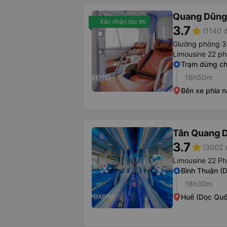
Quang Dũng
Xác nhận tức thì
3.7
star
(1140 
Giường phòng 3
Limousine 22 p
Trạm dừng ch
16h50m
Bến xe phía 
Tân Quang 
3.7
star
(3002 
Limousine 22 Ph
Bình Thuận (
18h30m
Huế (Dọc Quố