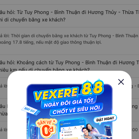
âu hỏi: Từ Tuy Phong - Bình Thuận đi Hương Thủy - Thừa T
hi di chuyển bằng xe khách?
rả lời: Thời gian di chuyển bằng xe khách từ Tuy Phong - Bình Thuậ
hoảng 17.8 tiếng, nếu mật độ giao thông thuận lợi.
âu hỏi: Khoảng cách từ Tuy Phong - Bình Thuận đi Hương T
hiêu km nếu di chuyển bằng xe khách?
rả lời: Đoạn đường đi Hương Thủy - Thừa Thiên Huế từ Tuy Phong - 
âu hỏi: Mỗi ngày có bao nhiêu chuyến xe khách Tuy Phong 
hừa Thiên Huế ?
rả lời: Trung bình mỗi ngày có khoảng 5 chuyến xe bắt đầu từ 12:00