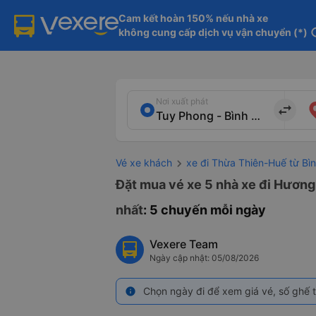
Cam kết hoàn 150% nếu nhà xe

không cung cấp dịch vụ vận chuyển (*)
in
Nơi xuất phát
import_export
Vé xe khách
xe đi Thừa Thiên-Huế từ Bì
Đặt mua vé xe 5 nhà xe đi Hương
nhất
: 5 chuyến mỗi ngày
Vexere Team
Ngày cập nhật: 05/08/2026
Chọn ngày đi để xem giá vé, số ghế t
info