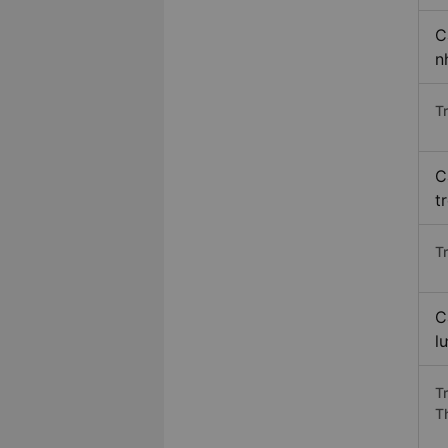
C
n
T
C
t
T
C
l
T
T