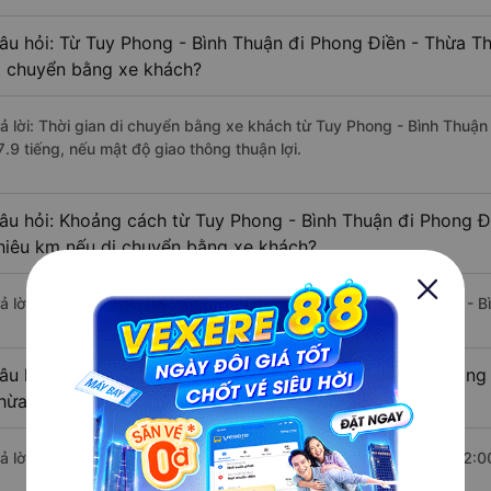
âu hỏi: Từ Tuy Phong - Bình Thuận đi Phong Điền - Thừa Th
i chuyển bằng xe khách?
rả lời: Thời gian di chuyển bằng xe khách từ Tuy Phong - Bình Thuậ
7.9 tiếng, nếu mật độ giao thông thuận lợi.
âu hỏi: Khoảng cách từ Tuy Phong - Bình Thuận đi Phong Đ
hiêu km nếu di chuyển bằng xe khách?
rả lời: Đoạn đường đi Phong Điền - Thừa Thiên Huế từ Tuy Phong - 
âu hỏi: Mỗi ngày có bao nhiêu chuyến xe khách Tuy Phong 
hừa Thiên Huế ?
rả lời: Trung bình mỗi ngày có khoảng 10 chuyến xe bắt đầu từ 12:0