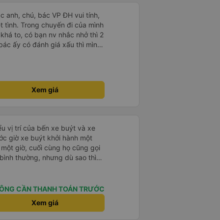
ác anh, chú, bác VP ĐH vui tính,
 chuyến đi của mình
 khá to, có bạn nv nhắc nhở thì 2
bác ấy có đánh giá xấu thì mình
hở rất đúng. 2 bác nói rất to. To
c câu chuyện các bác nói với
 ấy
ng bạn ấy nha. Nếu bạn ấy bị trừ
Xem giá
ủa mình, mình hỗ trợ ạ. Số mình
 16/1. À các bạn nữ lễ tân xinh
ơn sang đôi xong còn note là
 phòng đôi mà nằm một thì mỗi
u vị trí của bến xe buýt và xe
e khách nhưng đủ để đánh giá
ước giờ xe buýt khởi hành một
 một giờ, cuối cùng họ cũng gọi
ụ bình thường, nhưng dù sao thì
vì tôi rất thoải mái. Sẽ tuyệt
ơn. Nhưng tôi thích nó nên tôi
rất nhiều.
ÔNG CẦN THANH TOÁN TRƯỚC
Xem giá