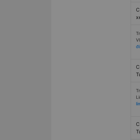
C
x
T
V
đ
C
T
T
L
l
C
T