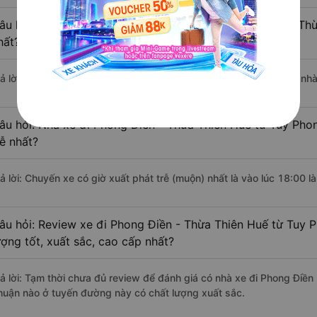
âu hỏi: Nhà xe đi Tuy Phong - Bình Thuận Phong Điền - Th
hất?
rả lời: Chuyến xe có giờ xuất phát sớm nhất vào lúc 12:00 là của n
âu hỏi: Nhà xe đi Phong Điền - Thừa Thiên Huế từ Tuy Pho
rễ nhất?
rả lời: Chuyến xe có giờ xuất phát trễ (muộn) nhất là vào lúc 18:00
âu hỏi: Review xe đi Phong Điền - Thừa Thiên Huế từ Tuy 
ượng tốt, xuất sắc, cao cấp nhất?
rả lời: Tạm thời chưa đủ review để đánh giá có nhà xe đi Phong Điền
huận nào ở tuyến đường này có chất lượng xuất sắc.