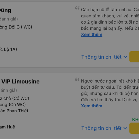
Dũng
Các bạn nữ lễ tân xinh iu. C
quan tâm khách, vui vẻ, nhiệt tình. Trong
đánh giá)
có 2 gia đình bác lớn tuổi nc
òng Đôi G ( WC)
bác mắng lại bạn ấy. Nếu 2 
ngược lại nha. Bạn ấy nhắc n
Xem thêm
đến lỗi mình ngủ còn mơ đượ
nhau xuất hiện trong giấc mơ của mình luôn. Nên nếu bạn
c Lộ 1A)
bị phản ánh thì đừng trừ lươ
keyboard_arrow_down
Thông tin chi tiết
thì bảo bạn ấy liên hệ sđt c
đuôi 666, chuyến ĐH-NT ngày
iu còn đổi cho mình phòng đ
(một mình) yêu luôn. Nhưng
 VIP Limousine
Người nước ngoài rất khó hiể
lần xe rẽ 1 cái là ✈️ Ít đi x
buýt đến từ đâu. Tôi đến tr
đánh giá)
10/10.
giờ, nhưng sau khi đi bộ hơn
2 chỗ (Có WC)
điện và tìm thấy tôi. Dịch v
hòng (Có WC)
tôi ngủ ngon hơn ở khách sạn 
Xem thêm
ân Phan Thiết
hơn nếu tiếng còi xe bớt to h
cho điểm tối đa. Cảm ơn bạn 
KH
nam Huế
keyboard_arrow_down
Thông tin chi tiết