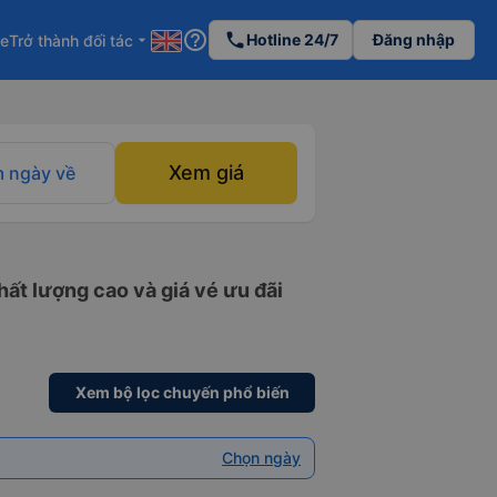
help_outline
phone
Hotline 24/7
Đăng nhập
re
Trở thành đối tác
arrow_drop_down
Xem giá
 ngày về
ất lượng cao và giá vé ưu đãi
Xem bộ lọc chuyến phổ biến
Chọn ngày