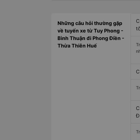
C
Những câu hỏi thường gặp
t
về tuyến xe từ Tuy Phong -
Bình Thuận đi Phong Điền -
T
Thừa Thiên Huế
n
C
T
C
Đ
Tr