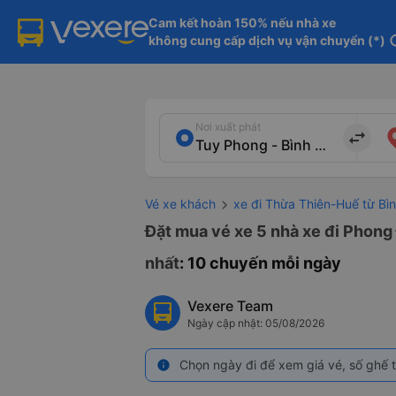
Cam kết hoàn 150% nếu nhà xe

không cung cấp dịch vụ vận chuyển (*)
in
Nơi xuất phát
import_export
Vé xe khách
xe đi Thừa Thiên-Huế từ Bì
Đặt mua vé xe 5 nhà xe đi Phong
nhất
: 10 chuyến mỗi ngày
Vexere Team
Ngày cập nhật: 05/08/2026
Chọn ngày đi để xem giá vé, số ghế t
info