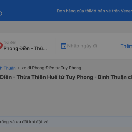
Đơn hàng của tôi
Mở bán vé trên Vexe
fo
Nơi đến
add
Nhập ngày đi
Thêm
xe đi Phong Điền từ Tuy Phong
nh Thuận
 Điền - Thừa Thiên Huế từ Tuy Phong - Bình Thuận ch
rống và ưu đãi khi đặt vé