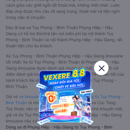
cách giữa các ghế ngồi rất thoải mái, không nhồi nhét. Luôn
đáp ứng được nhu cầu về sang trọng, thoải mái và tiện nghi
trong việc di chuyển.
Đây là loại xe Tuy Phong - Bình Thuận Phụng Hiệp - Hậu
Giang có hỗ trợ đón/trả tận nơi miễn phí tại nội thành Tuy
Phong - Bình Thuận và nội thành Phụng Hiệp - Hậu Giang, rất
thuận tiện cho du khách.
Xe Tuy Phong - Bình Thuận Phụng Hiệp - Hậu Giang limousine
tốt nhất: Xe từ Tuy Phong - Bình Thuận đi Phụng Hiệp - Hậu
Giang limousine được đánh giá chung có chất lượng Tốt với
điểm đánh giá trung bình từ 3.8/5 dựa trên 3791 phản hồi của
hành khách Xe về Phụng Hiệp - Hậu Giang từ Tuy Phong -
Bình Thuận.
Giá vé
xe limousine đi Phụng Hiệp - Hậu Giang từ Tuy Phong -
Bình Thuận
rẻ nhất là 550000VND của hãng xe Cúc Tùng.
Tùy thuộc vào vị trí ngồi của bạn và chương trình khuyến mãi,
giá vé Xe Tuy Phong - Bình Thuận đi Phụng Hiệp - Hậu Giang
limousine này có thể sẽ rẻ hơn
Dòng xe đi Phụng Hiệp - Hậu Giang từ Tuy Phong - Bình