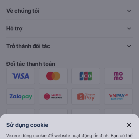
keyboard_arrow_down
Về chúng tôi
keyboard_arrow_down
Hỗ trợ
keyboard_arrow_down
Trở thành đối tác
Đối tác thanh toán
close
Sử dụng cookie
Vexere dùng cookie để website hoạt động ổn định. Bạn có thể