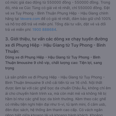
có mức giá dao động từ 550000 đồng - 550000 đồng. Trong
đó, nhà xe Cúc Tùng có giá vé rẻ nhất, chỉ 550000 đồng. Đặt
vé xe Tuy Phong - Bình Thuận Phụng Hiệp - Hậu Giang chính
hãng tại
Vexere.com
để có giá rẻ nhất, đảm bảo giữ chỗ 100%
và hỗ trợ đổi trả vé miễn phí. Tổng đài tư vấn, đặt vé và đổi
trả vé miễn phí:
1900 888684
.
3. Giới thiệu, tư vấn các dòng xe chạy tuyến đường
xe đi Phụng Hiệp - Hậu Giang từ Tuy Phong - Bình
Thuận:
Dòng xe đi Phụng Hiệp - Hậu Giang từ Tuy Phong - Bình
Thuận limousine 9 chỗ vip, chất lượng cao: Tiện lợi, sang
trọng
Là sản phẩm xe đi Phụng Hiệp - Hậu Giang từ Tuy Phong -
Bình Thuận limousine 9 chỗ cải tiến từ xe 16 chỗ. Nội thất
được làm lại với các ghế bọc da chuẩn Châu Âu, không chỉ êm
ái cho chuyến hành trình xa, mà còn mát mẻ và không hề bị
hầm bí như các ghế bọc da bình thường. Kèm theo các ghế
có nhiều tiện nghi hiện đại như ti-vi, tủ lạnh mini, ổ cắm usb,
đèn đọc sách, hệ thống âm thanh cao cấp. Có vách ngăn
riêng biệt giữa khoang lái và khoang hành khách. Khoảng