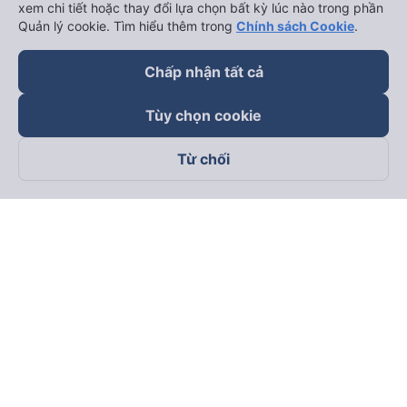
xem chi tiết hoặc thay đổi lựa chọn bất kỳ lúc nào trong phần
Quản lý cookie. Tìm hiểu thêm trong
Chính sách Cookie
.
Chấp nhận tất cả
Tùy chọn cookie
Từ chối
Theo dõi chúng tôi trên
Facebook
Tiktok
Youtube
Công ty TNHH Thương Mại Dịch Vụ Vexere
Địa chỉ đăng ký kinh doanh: 8C Chữ Đồng Tử, Phường Tân
Sơn Nhất, TP. Hồ Chí Minh, Việt Nam
Địa chỉ
:
Lầu 2, toà nhà H3 Circo Hoàng Diệu, 384 Hoàng Diệu,
Phường Khánh Hội, TP Hồ Chí Minh, Việt Nam
Tầng 3, toà nhà 101 Láng Hạ, 101 Láng Hạ, Phường Láng, TP.
Hà Nội, Việt Nam