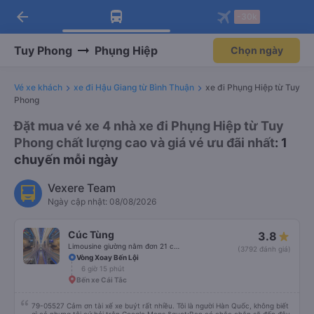
arrow_back
Tải app Vexere ngay!
Tải app Vexere
-30k
Mở app
Mở app
Nhận ưu đãi thành viên độc
-30k/ghế khi đặt vé máy bay qua
quyền
app
Tuy Phong
Phụng Hiệp
Chọn ngày
Vé xe khách
xe đi Hậu Giang từ Bình Thuận
xe đi Phụng Hiệp từ Tuy
Phong
Đặt mua vé xe 4 nhà xe đi Phụng Hiệp từ Tuy
Phong chất lượng cao và giá vé ưu đãi nhất
: 1
chuyến mỗi ngày
Vexere Team
Ngày cập nhật: 08/08/2026
Cúc Tùng
3.8
Limousine giường nằm đơn 21 chỗ (WC)
(3792 đánh giá)
Vòng Xoay Bến Lội
6 giờ 15 phút
Bến xe Cái Tắc
79-05527 Cảm ơn tài xế xe buýt rất nhiều. Tôi là người Hàn Quốc, không biết