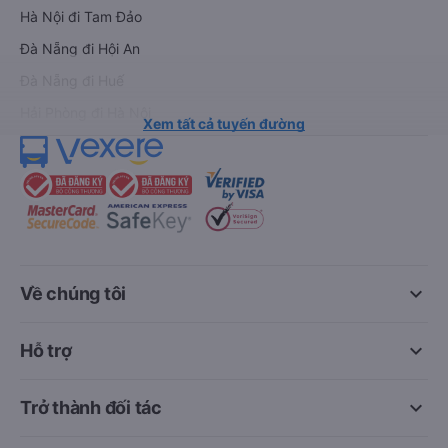
Hà Nội đi Tam Đảo
Đà Nẵng đi Hội An
Đà Nẵng đi Huế
Hải Phòng đi Hà Nội
Xem tất cả tuyến đường
keyboard_arrow_down
Về chúng tôi
keyboard_arrow_down
Hỗ trợ
keyboard_arrow_down
Trở thành đối tác