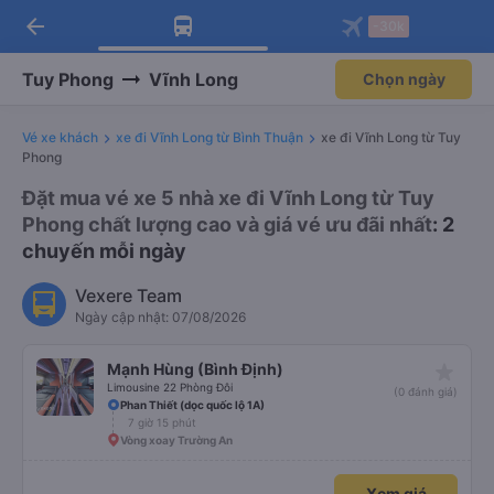
arrow_back
Tải app Vexere ngay!
Tải app Vexere
-30k
Mở app
Mở app
Nhận ưu đãi thành viên độc
-30k/ghế khi đặt vé máy bay qua
quyền
app
Tuy Phong
Vĩnh Long
Chọn ngày
Vé xe khách
xe đi Vĩnh Long từ Bình Thuận
xe đi Vĩnh Long từ Tuy
Phong
Đặt mua vé xe 5 nhà xe đi Vĩnh Long từ Tuy
Phong chất lượng cao và giá vé ưu đãi nhất
: 2
chuyến mỗi ngày
Vexere Team
Ngày cập nhật: 07/08/2026
star_rate
Mạnh Hùng (Bình Định)
Limousine 22 Phòng Đôi
(0 đánh giá)
Phan Thiết (dọc quốc lộ 1A)
7 giờ 15 phút
Vòng xoay Trường An
Xem giá