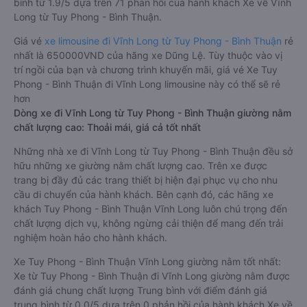
bình từ 1.9/5 dựa trên 71 phản hồi của hành khách Xe về Vĩnh
Long từ Tuy Phong - Bình Thuận.
Giá vé
xe limousine đi Vĩnh Long từ Tuy Phong - Bình Thuận
rẻ
nhất là 650000VND của hãng xe Dũng Lệ. Tùy thuộc vào vị
trí ngồi của bạn và chương trình khuyến mãi, giá vé Xe Tuy
Phong - Bình Thuận đi Vĩnh Long limousine này có thể sẽ rẻ
hơn
Dòng xe đi Vĩnh Long từ Tuy Phong - Bình Thuận giường nằm
chất lượng cao: Thoải mái, giá cả tốt nhất
Những nhà xe đi Vĩnh Long từ Tuy Phong - Bình Thuận đều sở
hữu những xe giường nằm chất lượng cao. Trên xe được
trang bị đầy đủ các trang thiết bị hiện đại phục vụ cho nhu
cầu di chuyển của hành khách. Bên cạnh đó, các hãng xe
khách Tuy Phong - Bình Thuận Vĩnh Long luôn chú trọng đến
chất lượng dịch vụ, không ngừng cải thiện để mang đến trải
nghiệm hoàn hảo cho hành khách.
Xe Tuy Phong - Bình Thuận Vĩnh Long giường nằm tốt nhất:
Xe từ Tuy Phong - Bình Thuận đi Vĩnh Long giường nằm được
đánh giá chung chất lượng Trung bình với điểm đánh giá
trung bình từ 0.0/5 dựa trên 0 phản hồi của hành khách Xe về