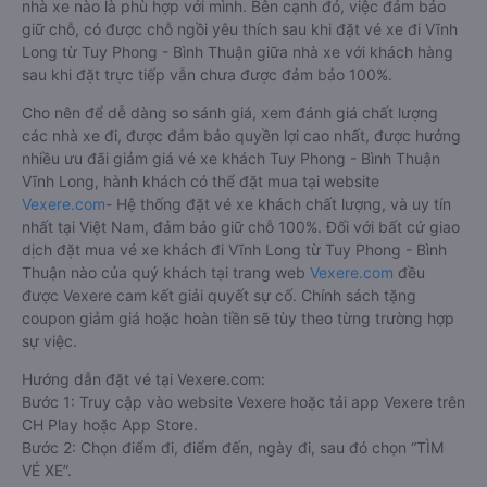
nhà xe nào là phù hợp với mình. Bên cạnh đó, việc đảm bảo
giữ chỗ, có được chỗ ngồi yêu thích sau khi đặt vé xe đi Vĩnh
Long từ Tuy Phong - Bình Thuận giữa nhà xe với khách hàng
sau khi đặt trực tiếp vẫn chưa được đảm bảo 100%.
Cho nên để dễ dàng so sánh giá, xem đánh giá chất lượng
các nhà xe đi, được đảm bảo quyền lợi cao nhất, được hưởng
nhiều ưu đãi giảm giá vé xe khách Tuy Phong - Bình Thuận
Vĩnh Long, hành khách có thể đặt mua tại website
Vexere.com
- Hệ thống đặt vé xe khách chất lượng, và uy tín
nhất tại Việt Nam, đảm bảo giữ chỗ 100%. Đối với bất cứ giao
dịch đặt mua vé xe khách đi Vĩnh Long từ Tuy Phong - Bình
Thuận nào của quý khách tại trang web
Vexere.com
đều
được Vexere cam kết giải quyết sự cố. Chính sách tặng
coupon giảm giá hoặc hoàn tiền sẽ tùy theo từng trường hợp
sự việc.
Hướng dẫn đặt vé tại Vexere.com:
Bước 1: Truy cập vào website Vexere hoặc tải app Vexere trên
CH Play hoặc App Store.
Bước 2: Chọn điểm đi, điểm đến, ngày đi, sau đó chọn “TÌM
VÉ XE”.