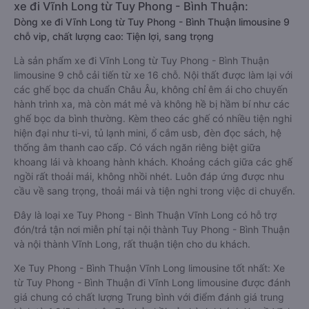
xe đi Vĩnh Long từ Tuy Phong - Bình Thuận:
Dòng xe đi Vĩnh Long từ Tuy Phong - Bình Thuận limousine 9
chỗ vip, chất lượng cao: Tiện lợi, sang trọng
Là sản phẩm xe đi Vĩnh Long từ Tuy Phong - Bình Thuận
limousine 9 chỗ cải tiến từ xe 16 chỗ. Nội thất được làm lại với
các ghế bọc da chuẩn Châu Âu, không chỉ êm ái cho chuyến
hành trình xa, mà còn mát mẻ và không hề bị hầm bí như các
ghế bọc da bình thường. Kèm theo các ghế có nhiều tiện nghi
hiện đại như ti-vi, tủ lạnh mini, ổ cắm usb, đèn đọc sách, hệ
thống âm thanh cao cấp. Có vách ngăn riêng biệt giữa
khoang lái và khoang hành khách. Khoảng cách giữa các ghế
ngồi rất thoải mái, không nhồi nhét. Luôn đáp ứng được nhu
cầu về sang trọng, thoải mái và tiện nghi trong việc di chuyển.
Đây là loại xe Tuy Phong - Bình Thuận Vĩnh Long có hỗ trợ
đón/trả tận nơi miễn phí tại nội thành Tuy Phong - Bình Thuận
và nội thành Vĩnh Long, rất thuận tiện cho du khách.
Xe Tuy Phong - Bình Thuận Vĩnh Long limousine tốt nhất: Xe
từ Tuy Phong - Bình Thuận đi Vĩnh Long limousine được đánh
giá chung có chất lượng Trung bình với điểm đánh giá trung