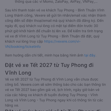
thông qua các ví Momo, ZaloPay, AirPay, VNPay,…
Sau khi thanh toán vé xe khách Tuy Phong - Bình Thuận Vĩnh
Long thành công, Vexere sẽ gửi tin nhắn/email xác nhận thành
công đến số điện thoại/email mà quý khách đã đăng ký. Đến
ngày đi, quý khách vui lòng có mặt tại điểm đón trước 30
phút giờ khởi hành để chuẩn bị lên xe. Để kiểm tra tình trạng
vé xe đi Vĩnh Long từ Tuy Phong - Bình Thuận đã đặt, quý
khách vui lòng truy cập
https://vexere.com/vi-
VN/booking/ticketinfo
Xem hướng dẫn chi tiết, minh họa bằng hình ảnh
tại đây.
Đặt vé xe Tết 2027 từ Tuy Phong đi
Vĩnh Long
Vé xe tết 2027 từ Tuy Phong đi Vĩnh Long vẫn chưa được
công bố. Vexere.com sẽ sớm thông báo cho các bạn thông tin
vé xe Tết 2027 bao gồm giá vé, lịch trình, ngày giờ bán vé
của các hãng xe khách đi tuyến đường Tuy Phong - Vĩnh
Long và Vĩnh Long - Tuy Phong ngay khi có thông tin từ các
hãng xe.