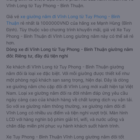
Vĩnh Long từ Tuy Phong - Bình Thuận.
Giá vé
xe giường nằm đi Vĩnh Long từ Tuy Phong - Bình
Thuận
rẻ nhất là 1000000VND của hãng xe Mạnh Hùng (Bình
Định). Tùy thuộc vào chương trình khuyến mãi, giá vé Xe Tuy
Phong - Bình Thuận đi Vĩnh Long giường nằm này có thể sẽ rẻ
hơn.
Dòng xe đi Vĩnh Long từ Tuy Phong - Bình Thuận giường nằm
đôi: Riêng tư, đầy đủ tiện nghi
Xe khách đi Vĩnh Long từ Tuy Phong - Bình Thuận giường
nằm đôi là loại xe đặc biệt. Với mỗi giường được thiết kế như
một phòng ngủ khách sạn sang trọng, hiện đại. Đây là dòng
xe giường nằm cho cặp đôi đi Vĩnh Long mới xuất hiện tại Việt
Nam. Loại xe giường nằm đôi ra đời nhằm đáp ứng yêu cầu
ngày càng cao của khách hàng về chất lượng dịch vụ vận tải.
So với xe giường nằm thông thường, xe giường nằm đôi đi
Vĩnh Long có nhiều ưu điểm và tiện nghi vượt trội. Màn hình
LCD với hàng nghìn bộ phim giải trí, wifi, và nước uống và
chăn đắp miễn phí phục vụ hành khách suốt hành trình.
Xe Tuy Phong - Bình Thuận Vĩnh Long giường nằm đôi tốt