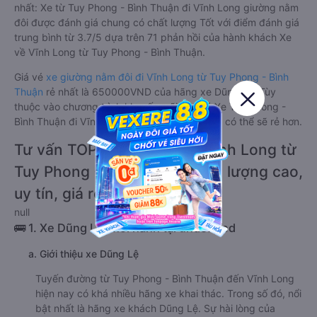
nhất: Xe từ Tuy Phong - Bình Thuận đi Vĩnh Long giường nằm
đôi được đánh giá chung có chất lượng Tốt với điểm đánh giá
trung bình từ 3.7/5 dựa trên 71 phản hồi của hành khách Xe
về Vĩnh Long từ Tuy Phong - Bình Thuận.
Giá vé
xe giường nằm đôi đi Vĩnh Long từ Tuy Phong - Bình
Thuận
rẻ nhất là 650000VND của hãng xe Dũng Lệ. Tùy
thuộc vào chương trình khuyến mãi, giá vé Xe Tuy Phong -
Bình Thuận đi Vĩnh Long giường nằm đôi này có thể sẽ rẻ hơn.
Tư vấn TOP 2 xe khách đi Vĩnh Long từ
Tuy Phong - Bình Thuận chất lượng cao,
uy tín, giá rẻ nhất 08/2026
null
🚌 1. Xe Dũng Lệ khởi hành tại undefined
a. Giới thiệu xe Dũng Lệ
Tuyến đường từ Tuy Phong - Bình Thuận đến Vĩnh Long
hiện nay có khá nhiều hãng xe khai thác. Trong số đó, nổi
bật nhất là hãng xe khách Dũng Lệ. Sự hài lòng của