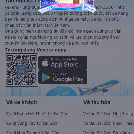
Tàu hoả và Thuê xe
Vexere - ứng dụng đặt vé đa phương tiện với hơn 3000+ nhà
xe chất lượng cao, 5000+ tuyến đường toàn quốc, tất cả hãng
bay và hãng tàu cùng dịch vụ thuê xe máy, xe du lịch phủ
khắp các tỉnh thành tại Việt Nam.
Ứng dụng hiển thị thông tin đầy đủ, minh bạch cùng vô vàn
tiện ích giúp người dùng so sánh và lựa chọn phương án di
chuyển tiết kiệm, nhanh chóng và phù hợp nhất.
Tải ứng dụng Vexere ngay
Vé xe khách
Vé tàu hỏa
Xe đi Buôn Mê Thuột từ Sài Gòn
Vé tàu Sài Gòn Nha Trang
Xe đi Vũng Tàu từ Sài Gòn
Vé tàu Sài Gòn Phan Thiết
Xe đi Nha Trang từ Sài Gòn
Vé tàu Sài Gòn Đà Nẵng