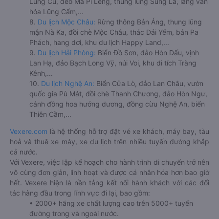
Lũng Cú, đèo Mã Pí Lèng, thung lũng Sủng Là, làng văn
hóa Lũng Cẩm,...
8.
Du lịch Mộc Châu:
Rừng thông Bản Áng, thung lũng
mận Nà Ka, đồi chè Mộc Châu, thác Dải Yếm, bản Pa
Phách, hang dơi, khu du lịch Happy Land,...
9.
Du lịch Hải Phòng:
Biển Đồ Sơn, đảo Hòn Dấu, vịnh
Lan Hạ, đảo Bạch Long Vỹ, núi Voi, khu di tích Tràng
Kênh,...
10.
Du lịch Nghệ An:
Biển Cửa Lò, đảo Lan Châu, vườn
quốc gia Pù Mát, đồi chè Thanh Chương, đảo Hòn Ngư,
cánh đồng hoa hướng dương, đồng cừu Nghệ An, biển
Thiên Cầm,...
Vexere.com
là hệ thống hỗ trợ đặt vé xe khách, máy bay, tàu
hoả và thuê xe máy, xe du lịch trên nhiều tuyến đường khắp
cả nước.
Với Vexere, việc lập kế hoạch cho hành trình di chuyển trở nên
vô cùng đơn giản, linh hoạt và được cá nhân hóa hơn bao giờ
hết. Vexere hiện là nền tảng kết nối hành khách với các đối
tác hàng đầu trong lĩnh vực đi lại, bao gồm:
• 2000+ hãng xe chất lượng cao trên 5000+ tuyến
đường trong và ngoài nước.