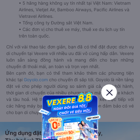
• 5 hãng hàng không uy tín nhất tại Việt Nam: Vietnam
Airlines, Vietjet Air, Bamboo Airways, Pacific Airlines và
Vietravel Airlines.
• Tổng công ty Đường sắt Việt Nam.
• Các đơn vị cho thuê xe máy, thuê xe du lịch uy tín
trên toàn quốc.
Chỉ với vài thao tác đơn giản, bạn đã có thể đặt được dịch vụ
di chuyển tại Vexere với nhiều ưu đãi vô cùng hấp dẫn. Vexere
luôn sẵn sàng đồng hành và mang đến cho bạn những
chuyến đi thoải mái, an toàn và trọn vẹn nhất.
Bên cạnh đó, bạn có thể tham khảo thêm các phương tiện
khác tại
Goyolo.com
cho chuyến đi sắp tới. Goyolo là nền tảng
đặt vé cho phép người dùng so sánh giá cả, giờ khởi hành,
thời gian di chuyển của nhiều phương tiện máy bay, xe khách
và tàu hoả. Hệ thống của Goyolo được liên kết trực tiếp với
các hãng máy bay, xe khách và tàu hoả, luôn đảm bảo có vé
cho bạn di chuyển.
Ứng dụng đặt vé Xe khách, Máy bay,