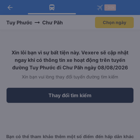
arrow_back
Tải app Vexere ngay!
Tải app Vexere
-30k
Mở app
Mở app
Nhận ưu đãi thành viên độc
-30k/ghế khi đặt vé máy bay qua
quyền
app
Tuy Phước
Chư Păh
Chọn ngày
Xin lỗi bạn vì sự bất tiện này. Vexere sẽ cập nhật
ngay khi có thông tin xe hoạt động trên tuyến
đường Tuy Phước đi Chư Păh ngày 08/08/2026
Xin bạn vui lòng thay đổi tuyến đường tìm kiếm
Thay đổi tìm kiếm
Bạn có thể tham khảo thêm một số điểm đến hấp dẫn khác