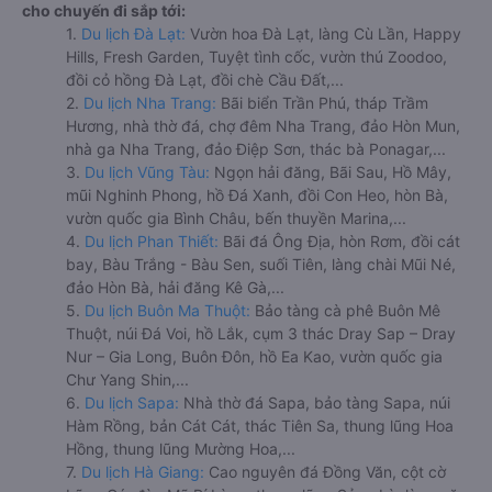
cho chuyến đi sắp tới:
1.
Du lịch Đà Lạt:
Vườn hoa Đà Lạt, làng Cù Lần, Happy
Hills, Fresh Garden, Tuyệt tình cốc, vườn thú Zoodoo,
đồi cỏ hồng Đà Lạt, đồi chè Cầu Đất,...
2.
Du lịch Nha Trang:
Bãi biển Trần Phú, tháp Trầm
Hương, nhà thờ đá, chợ đêm Nha Trang, đảo Hòn Mun,
nhà ga Nha Trang, đảo Điệp Sơn, thác bà Ponagar,...
3.
Du lịch Vũng Tàu:
Ngọn hải đăng, Bãi Sau, Hồ Mây,
mũi Nghinh Phong, hồ Đá Xanh, đồi Con Heo, hòn Bà,
vườn quốc gia Bình Châu, bến thuyền Marina,...
4.
Du lịch Phan Thiết:
Bãi đá Ông Địa, hòn Rơm, đồi cát
bay, Bàu Trắng - Bàu Sen, suối Tiên, làng chài Mũi Né,
đảo Hòn Bà, hải đăng Kê Gà,...
5.
Du lịch Buôn Ma Thuột:
Bảo tàng cà phê Buôn Mê
Thuột, núi Đá Voi, hồ Lắk, cụm 3 thác Dray Sap – Dray
Nur – Gia Long, Buôn Đôn, hồ Ea Kao, vườn quốc gia
Chư Yang Shin,...
6.
Du lịch Sapa:
Nhà thờ đá Sapa, bảo tàng Sapa, núi
Hàm Rồng, bản Cát Cát, thác Tiên Sa, thung lũng Hoa
Hồng, thung lũng Mường Hoa,...
7.
Du lịch Hà Giang:
Cao nguyên đá Đồng Văn, cột cờ