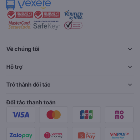
keyboard_arrow_down
Về chúng tôi
keyboard_arrow_down
Hỗ trợ
keyboard_arrow_down
Trở thành đối tác
Đối tác thanh toán