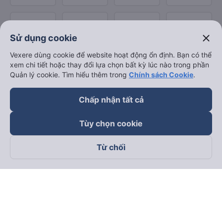
close
Sử dụng cookie
Vexere dùng cookie để website hoạt động ổn định. Bạn có thể
xem chi tiết hoặc thay đổi lựa chọn bất kỳ lúc nào trong phần
Quản lý cookie. Tìm hiểu thêm trong
Chính sách Cookie
.
Chấp nhận tất cả
Tùy chọn cookie
Từ chối
Theo dõi chúng tôi trên
Facebook
Tiktok
Youtube
Công ty TNHH Thương Mại Dịch Vụ Vexere