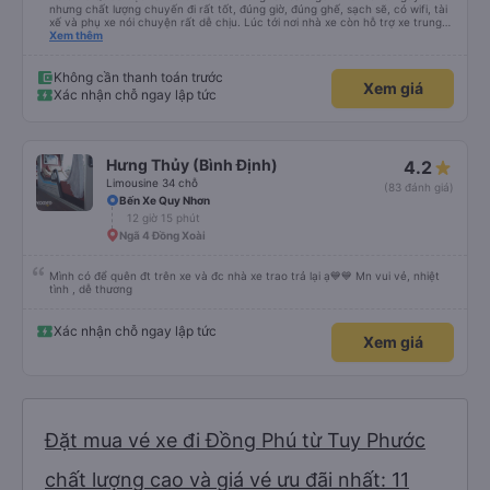
nhưng chất lượng chuyến đi rất tốt, đúng giờ, đúng ghế, sạch sẽ, có wifi, tài
xế và phụ xe nói chuyện rất dễ chịu. Lúc tới nơi nhà xe còn hỗ trợ xe trung
chuyển tới tận nhà. 10đ cho nhà xe, hy vọng nhà xe duy trì được chất lượng
Xem thêm
này. Cảm ơn
Không cần thanh toán trước
Xem giá
Xác nhận chỗ ngay lập tức
Hưng Thủy (Bình Định)
4.2
Limousine 34 chỗ
(83 đánh giá)
Bến Xe Quy Nhơn
12 giờ 15 phút
Ngã 4 Đồng Xoài
Mình có để quên đt trên xe và đc nhà xe trao trả lại ạ💙💙 Mn vui vẻ, nhiệt
tình , dễ thương
Xác nhận chỗ ngay lập tức
Xem giá
Đặt mua vé xe đi Đồng Phú từ Tuy Phước
chất lượng cao và giá vé ưu đãi nhất: 11