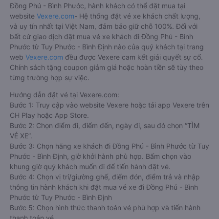
Đồng Phú - Bình Phước, hành khách có thể đặt mua tại
website
Vexere.com
- Hệ thống đặt vé xe khách chất lượng,
và uy tín nhất tại Việt Nam, đảm bảo giữ chỗ 100%. Đối với
bất cứ giao dịch đặt mua vé xe khách đi Đồng Phú - Bình
Phước từ Tuy Phước - Bình Định nào của quý khách tại trang
web
Vexere.com
đều được Vexere cam kết giải quyết sự cố.
Chính sách tặng coupon giảm giá hoặc hoàn tiền sẽ tùy theo
từng trường hợp sự việc.
Hướng dẫn đặt vé tại Vexere.com:
Bước 1: Truy cập vào website Vexere hoặc tải app Vexere trên
CH Play hoặc App Store.
Bước 2: Chọn điểm đi, điểm đến, ngày đi, sau đó chọn “TÌM
VÉ XE”.
Bước 3: Chọn hãng xe khách đi Đồng Phú - Bình Phước từ Tuy
Phước - Bình Định, giờ khởi hành phù hợp. Bấm chọn vào
khung giờ quý khách muốn đi để tiến hành đặt vé.
Bước 4: Chọn vị trí/giường ghế, điểm đón, điểm trả và nhập
thông tin hành khách khi đặt mua vé xe đi Đồng Phú - Bình
Phước từ Tuy Phước - Bình Định
Bước 5: Chọn hình thức thanh toán vé phù hợp và tiến hành
thanh toán vé.