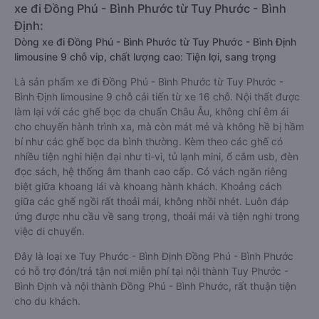
xe đi Đồng Phú - Bình Phước từ Tuy Phước - Bình
Định:
Dòng xe đi Đồng Phú - Bình Phước từ Tuy Phước - Bình Định
limousine 9 chỗ vip, chất lượng cao: Tiện lợi, sang trọng
Là sản phẩm xe đi Đồng Phú - Bình Phước từ Tuy Phước -
Bình Định limousine 9 chỗ cải tiến từ xe 16 chỗ. Nội thất được
làm lại với các ghế bọc da chuẩn Châu Âu, không chỉ êm ái
cho chuyến hành trình xa, mà còn mát mẻ và không hề bị hầm
bí như các ghế bọc da bình thường. Kèm theo các ghế có
nhiều tiện nghi hiện đại như ti-vi, tủ lạnh mini, ổ cắm usb, đèn
đọc sách, hệ thống âm thanh cao cấp. Có vách ngăn riêng
biệt giữa khoang lái và khoang hành khách. Khoảng cách
giữa các ghế ngồi rất thoải mái, không nhồi nhét. Luôn đáp
ứng được nhu cầu về sang trọng, thoải mái và tiện nghi trong
việc di chuyển.
Đây là loại xe Tuy Phước - Bình Định Đồng Phú - Bình Phước
có hỗ trợ đón/trả tận nơi miễn phí tại nội thành Tuy Phước -
Bình Định và nội thành Đồng Phú - Bình Phước, rất thuận tiện
cho du khách.