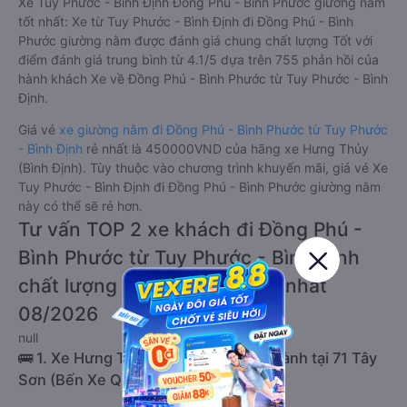
Xe Tuy Phước - Bình Định Đồng Phú - Bình Phước giường nằm
tốt nhất: Xe từ Tuy Phước - Bình Định đi Đồng Phú - Bình
Phước giường nằm được đánh giá chung chất lượng Tốt với
điểm đánh giá trung bình từ 4.1/5 dựa trên 755 phản hồi của
hành khách Xe về Đồng Phú - Bình Phước từ Tuy Phước - Bình
Định.
Giá vé
xe giường nằm đi Đồng Phú - Bình Phước từ Tuy Phước
- Bình Định
rẻ nhất là 450000VND của hãng xe Hưng Thủy
(Bình Định). Tùy thuộc vào chương trình khuyến mãi, giá vé Xe
Tuy Phước - Bình Định đi Đồng Phú - Bình Phước giường nằm
này có thể sẽ rẻ hơn.
Tư vấn TOP 2 xe khách đi Đồng Phú -
Bình Phước từ Tuy Phước - Bình Định
chất lượng cao, uy tín, giá rẻ nhất
08/2026
null
🚌 1. Xe Hưng Thủy (Bình Định) khởi hành tại 71 Tây
Sơn (Bến Xe Quy Nhơn)