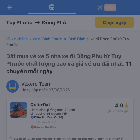
arrow_back
Tải app Vexere ngay!
Tải app Vexere
-30k
Mở app
Mở app
Nhận ưu đãi thành viên độc
-30k/ghế khi đặt vé máy bay qua
quyền
app
Tuy Phước
Đồng Phú
Chọn ngày
Vé xe khách
xe đi Bình Phước từ Bình Định
xe đi Đồng Phú từ Tuy
Phước
Đặt mua vé xe 5 nhà xe đi Đồng Phú từ Tuy
Phước chất lượng cao và giá vé ưu đãi nhất
: 11
chuyến mỗi ngày
Vexere Team
Ngày cập nhật: 07/08/2026
Quốc Đạt
4.0
Limousine giường nằm 22 chỗ
(672 đánh giá)
Limousine 34 giường VIP
Diêu Trì (Dọc QL1A)
13 giờ 40 phút
Bến xe Bù Đốp
Đã đi xe Quốc Đạt vài lần trước đó nhưng rất bất ngờ vì hôm đi là ngày lễ