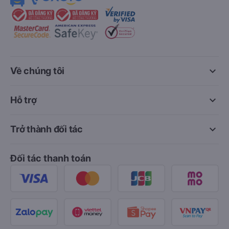
keyboard_arrow_down
Về chúng tôi
keyboard_arrow_down
Hỗ trợ
keyboard_arrow_down
Trở thành đối tác
Đối tác thanh toán