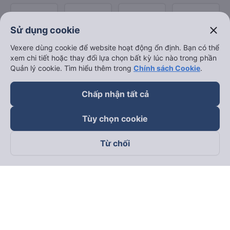
close
Sử dụng cookie
Vexere dùng cookie để website hoạt động ổn định. Bạn có thể
xem chi tiết hoặc thay đổi lựa chọn bất kỳ lúc nào trong phần
Quản lý cookie. Tìm hiểu thêm trong
Chính sách Cookie
.
Chấp nhận tất cả
Tùy chọn cookie
Từ chối
Theo dõi chúng tôi trên
Facebook
Tiktok
Youtube
Công ty TNHH Thương Mại Dịch Vụ Vexere
Địa chỉ đăng ký kinh doanh: 8C Chữ Đồng Tử, Phường Tân