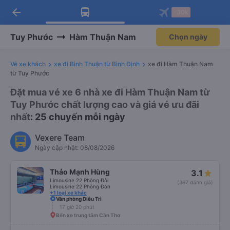
arrow_back
Tải app Vexere ngay!
Tải app Vexere
-30k
Mở app
Mở app
Nhận ưu đãi thành viên độc
-30k/ghế khi đặt vé máy bay qua
quyền
app
Tuy Phước
Hàm Thuận Nam
Chọn ngày
Vé xe khách
xe đi Bình Thuận từ Bình Định
xe đi Hàm Thuận Nam
từ Tuy Phước
Đặt mua vé xe 6 nhà xe đi Hàm Thuận Nam từ
Tuy Phước chất lượng cao và giá vé ưu đãi
nhất
: 25 chuyến mỗi ngày
Vexere Team
Ngày cập nhật: 08/08/2026
Thảo Mạnh Hùng
3.1
Limousine 22 Phòng Đôi
(367 đánh giá)
Limousine 22 Phòng Đơn
+1 loại xe khác
Văn phòng Diêu Trì
17 giờ 20 phút
Bến xe trung tâm Cần Thơ