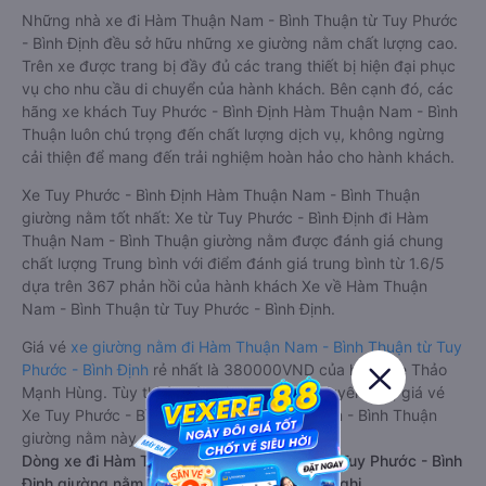
Những nhà xe đi Hàm Thuận Nam - Bình Thuận từ Tuy Phước
- Bình Định đều sở hữu những xe giường nằm chất lượng cao.
Trên xe được trang bị đầy đủ các trang thiết bị hiện đại phục
vụ cho nhu cầu di chuyển của hành khách. Bên cạnh đó, các
hãng xe khách Tuy Phước - Bình Định Hàm Thuận Nam - Bình
Thuận luôn chú trọng đến chất lượng dịch vụ, không ngừng
cải thiện để mang đến trải nghiệm hoàn hảo cho hành khách.
Xe Tuy Phước - Bình Định Hàm Thuận Nam - Bình Thuận
giường nằm tốt nhất: Xe từ Tuy Phước - Bình Định đi Hàm
Thuận Nam - Bình Thuận giường nằm được đánh giá chung
chất lượng Trung bình với điểm đánh giá trung bình từ 1.6/5
dựa trên 367 phản hồi của hành khách Xe về Hàm Thuận
Nam - Bình Thuận từ Tuy Phước - Bình Định.
Giá vé
xe giường nằm đi Hàm Thuận Nam - Bình Thuận từ Tuy
Phước - Bình Định
rẻ nhất là 380000VND của hãng xe Thảo
Mạnh Hùng. Tùy thuộc vào chương trình khuyến mãi, giá vé
Xe Tuy Phước - Bình Định đi Hàm Thuận Nam - Bình Thuận
giường nằm này có thể sẽ rẻ hơn.
Dòng xe đi Hàm Thuận Nam - Bình Thuận từ Tuy Phước - Bình
Định giường nằm đôi: Riêng tư, đầy đủ tiện nghi