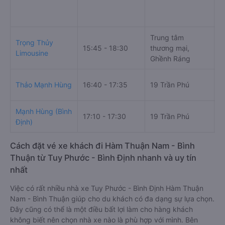
Trung tâm
Trọng Thủy
C
15:45 - 18:30
thương mại,
Limousine
1
Ghềnh Ráng
3
Thảo Mạnh Hùng
16:40 - 17:35
19 Trần Phú
B
Mạnh Hùng (Bình
K
17:10 - 17:30
19 Trần Phú
Định)
1
Cách đặt vé xe khách đi Hàm Thuận Nam - Bình
Thuận từ Tuy Phước - Bình Định nhanh và uy tín
nhất
Việc có rất nhiều nhà xe Tuy Phước - Bình Định Hàm Thuận
Nam - Bình Thuận giúp cho du khách có đa dạng sự lựa chọn.
Đây cũng có thể là một điều bất lợi làm cho hàng khách
không biết nên chọn nhà xe nào là phù hợp với mình. Bên