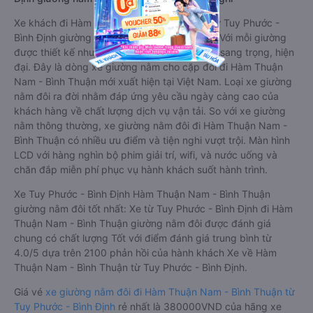
Xe khách đi Hàm Thuận Nam - Bình Thuận từ Tuy Phước -
Bình Định giường nằm đôi là loại xe đặc biệt. Với mỗi giường
được thiết kế như một phòng ngủ khách sạn sang trọng, hiện
đại. Đây là dòng xe giường nằm cho cặp đôi đi Hàm Thuận
Nam - Bình Thuận mới xuất hiện tại Việt Nam. Loại xe giường
nằm đôi ra đời nhằm đáp ứng yêu cầu ngày càng cao của
khách hàng về chất lượng dịch vụ vận tải. So với xe giường
nằm thông thường, xe giường nằm đôi đi Hàm Thuận Nam -
Bình Thuận có nhiều ưu điểm và tiện nghi vượt trội. Màn hình
LCD với hàng nghìn bộ phim giải trí, wifi, và nước uống và
chăn đắp miễn phí phục vụ hành khách suốt hành trình.
Xe Tuy Phước - Bình Định Hàm Thuận Nam - Bình Thuận
giường nằm đôi tốt nhất: Xe từ Tuy Phước - Bình Định đi Hàm
Thuận Nam - Bình Thuận giường nằm đôi được đánh giá
chung có chất lượng Tốt với điểm đánh giá trung bình từ
4.0/5 dựa trên 2100 phản hồi của hành khách Xe về Hàm
Thuận Nam - Bình Thuận từ Tuy Phước - Bình Định.
Giá vé
xe giường nằm đôi đi Hàm Thuận Nam - Bình Thuận từ
Tuy Phước - Bình Định
rẻ nhất là 380000VND của hãng xe