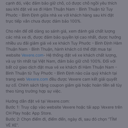
cạnh đó, việc đảm bảo giữ chỗ, có được chỗ ngồi yêu thích
sau khi đặt vé xe đi Hàm Thuận Nam - Bình Thuận từ Tuy
Phước - Bình Định giữa nhà xe với khách hàng sau khi đặt
trực tiếp vẫn chưa được đảm bảo 100%.
Cho nên để dễ dàng so sánh giá, xem đánh giá chất lượng
các nhà xe đi, được đảm bảo quyền lợi cao nhất, được hưởng
nhiều ưu đãi giảm giá vé xe khách Tuy Phước - Bình Định Hàm
Thuận Nam - Bình Thuận, hành khách có thể đặt mua tại
website
Vexere.com
- Hệ thống đặt vé xe khách chất lượng,
và uy tín nhất tại Việt Nam, đảm bảo giữ chỗ 100%. Đối với
bất cứ giao dịch đặt mua vé xe khách đi Hàm Thuận Nam -
Bình Thuận từ Tuy Phước - Bình Định nào của quý khách tại
trang web
Vexere.com
đều được Vexere cam kết giải quyết
sự cố. Chính sách tặng coupon giảm giá hoặc hoàn tiền sẽ tùy
theo từng trường hợp sự việc.
Hướng dẫn đặt vé tại Vexere.com:
Bước 1: Truy cập vào website Vexere hoặc tải app Vexere trên
CH Play hoặc App Store.
Bước 2: Chọn điểm đi, điểm đến, ngày đi, sau đó chọn “TÌM
VÉ XE”.