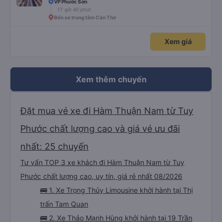
VP Phước Sơn
vẫn là một trong những lựa chọn xe buýt giường nằm thoải mái nhất trên
17 giờ 40 phút
tuyến đường này. Tôi thực sự hy vọng rằng trong tương lai các tài xế sẽ
dừng xe thường xuyên theo lịch trình, đặc biệt là vì tôi dự định sẽ đi tuyến
Bến xe trung tâm Cần Thơ
đường này một lần nữa vào tuần tới.
Xem giá
Xem thêm chuyến
Đặt mua vé xe đi Hàm Thuận Nam từ Tuy
Phước chất lượng cao và giá vé ưu đãi
nhất: 25 chuyến
Tư vấn TOP 3 xe khách đi Hàm Thuận Nam từ Tuy
Phước chất lượng cao, uy tín, giá rẻ nhất 08/2026
🚌 1. Xe Trọng Thủy Limousine khởi hành tại Thị
trấn Tam Quan
🚌 2. Xe Thảo Mạnh Hùng khởi hành tại 19 Trần