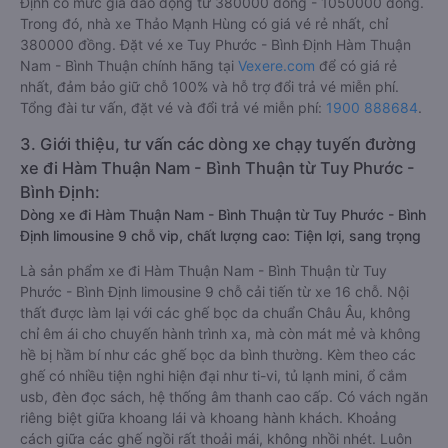
Định có mức giá dao động từ 380000 đồng - 1050000 đồng.
Trong đó, nhà xe Thảo Mạnh Hùng có giá vé rẻ nhất, chỉ
380000 đồng. Đặt vé xe Tuy Phước - Bình Định Hàm Thuận
Nam - Bình Thuận chính hãng tại
Vexere.com
để có giá rẻ
nhất, đảm bảo giữ chỗ 100% và hỗ trợ đổi trả vé miễn phí.
Tổng đài tư vấn, đặt vé và đổi trả vé miễn phí:
1900 888684
.
3. Giới thiệu, tư vấn các dòng xe chạy tuyến đường
xe đi Hàm Thuận Nam - Bình Thuận từ Tuy Phước -
Bình Định:
Dòng xe đi Hàm Thuận Nam - Bình Thuận từ Tuy Phước - Bình
Định limousine 9 chỗ vip, chất lượng cao: Tiện lợi, sang trọng
Là sản phẩm xe đi Hàm Thuận Nam - Bình Thuận từ Tuy
Phước - Bình Định limousine 9 chỗ cải tiến từ xe 16 chỗ. Nội
thất được làm lại với các ghế bọc da chuẩn Châu Âu, không
chỉ êm ái cho chuyến hành trình xa, mà còn mát mẻ và không
hề bị hầm bí như các ghế bọc da bình thường. Kèm theo các
ghế có nhiều tiện nghi hiện đại như ti-vi, tủ lạnh mini, ổ cắm
usb, đèn đọc sách, hệ thống âm thanh cao cấp. Có vách ngăn
riêng biệt giữa khoang lái và khoang hành khách. Khoảng
cách giữa các ghế ngồi rất thoải mái, không nhồi nhét. Luôn