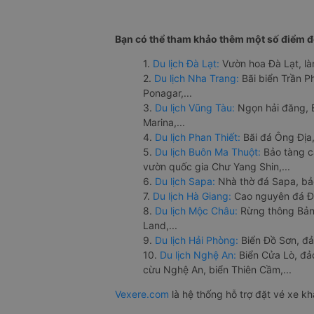
Bạn có thể tham khảo thêm một số điểm đế
1.
Du lịch Đà Lạt:
Vườn hoa Đà Lạt, là
2.
Du lịch Nha Trang:
Bãi biển Trần 
Ponagar,...
3.
Du lịch Vũng Tàu:
Ngọn hải đăng, 
Marina,...
4.
Du lịch Phan Thiết:
Bãi đá Ông Địa,
5.
Du lịch Buôn Ma Thuột:
Bảo tàng c
vườn quốc gia Chư Yang Shin,...
6.
Du lịch Sapa:
Nhà thờ đá Sapa, bả
7.
Du lịch Hà Giang:
Cao nguyên đá Đồ
8.
Du lịch Mộc Châu:
Rừng thông Bản 
Land,...
9.
Du lịch Hải Phòng:
Biển Đồ Sơn, đả
10.
Du lịch Nghệ An:
Biển Cửa Lò, đ
cừu Nghệ An, biển Thiên Cầm,...
Vexere.com
là hệ thống hỗ trợ đặt vé xe k