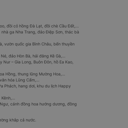
o, đồi cỏ hồng Đà Lạt, đồi chè Cầu Đất,...
 nhà ga Nha Trang, đảo Điệp Sơn, thác bà
à, vườn quốc gia Bình Châu, bến thuyền
 Né, đảo Hòn Bà, hải đăng Kê Gà,...
y Nur – Gia Long, Buôn Đôn, hồ Ea Kao,
Hoa Hồng, thung lũng Mường Hoa,...
văn hóa Lũng Cẩm,...
a Phách, hang dơi, khu du lịch Happy
 Kênh,...
n Ngư, cánh đồng hoa hướng dương, đồng
đường khắp cả nước.