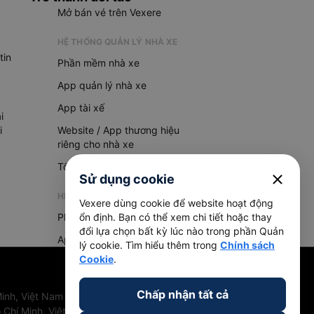
Mở bán vé trên Vexere
HỆ THỐNG QUẢN LÝ NHÀ XE
tin
Phần mềm nhà xe
App quản lý nhà xe
App tài xế
i
i
Website / App thương hiệu
riêng cho nhà xe
Tổng đài AI
close
Sử dụng cookie
HỆ THỐNG QUẢN LÝ HÀNG HOÁ
Vexere dùng cookie để website hoạt động
Phần mềm quản lý hàng hoá
ổn định. Bạn có thể xem chi tiết hoặc thay
đổi lựa chọn bất kỳ lúc nào trong phần Quản
App quản lý hàng hoá
lý cookie. Tìm hiểu thêm trong
Chính sách
Cookie
.
Chấp nhận tất cả
inh, Việt Nam
 Chí Minh, Việt Nam