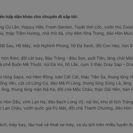
n hấp dẫn khác cho chuyến đi sắp tới:
ng Cù Lần, Happy Hills, Fresh Garden, Tuyệt tình cốc, vườn thú Zoodo
Phú, tháp Trầm Hương, nhà thờ đá, chợ đêm Nha Trang, đảo Hòn Mun,
Bãi Sau, Hồ Mây, mũi Nghinh Phong, hồ Đá Xanh, đồi Con Heo, hòn B
 hòn Rơm, đồi cát bay, Bàu Trắng - Bàu Sen, suối Tiên, làng chài Mũi
à phê Buôn Mê Thuột, núi Đá Voi, hồ Lắk, cụm 3 thác Dray Sap – Dra
o tàng Sapa, núi Hàm Rồng, bản Cát Cát, thác Tiên Sa, thung lũng 
ng Văn, cột cờ Lũng Cú, đèo Mã Pí Lèng, thung lũng Sủng Là, làng 
Áng, thung lũng mận Nà Ka, đồi chè Mộc Châu, thác Dải Yếm, bản P
o Hòn Dấu, vịnh Lan Hạ, đảo Bạch Long Vỹ, núi Voi, khu di tích Tràng
ảo Lan Châu, vườn quốc gia Pù Mát, đồi chè Thanh Chương, đảo Hò
hách, máy bay, tàu hoả và thuê xe máy, xe du lịch trên nhiều tuyến 