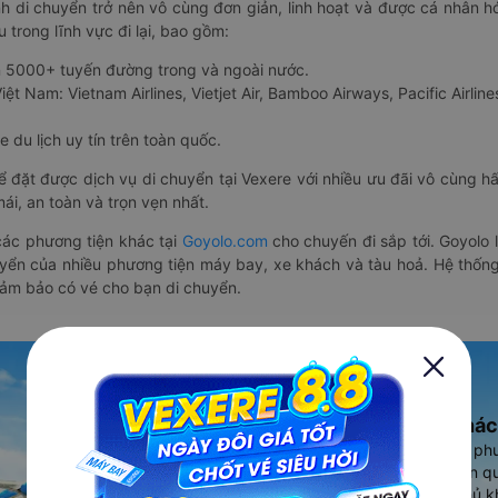
nh di chuyển trở nên vô cùng đơn giản, linh hoạt và được cá nhân h
 trong lĩnh vực đi lại, bao gồm:
n 5000+ tuyến đường trong và ngoài nước.
ệt Nam: Vietnam Airlines, Vietjet Air, Bamboo Airways, Pacific Airlines
 du lịch uy tín trên toàn quốc.
thể đặt được dịch vụ di chuyển tại Vexere với nhiều ưu đãi vô cùng 
i, an toàn và trọn vẹn nhất.
ác phương tiện khác tại
Goyolo.com
cho chuyến đi sắp tới. Goyolo
huyển của nhiều phương tiện máy bay, xe khách và tàu hoả. Hệ thống
đảm bảo có vé cho bạn di chuyển.
Ứng dụng đặt vé Xe khác
Vexere - ứng dụng đặt vé đa ph
cao, 5000+ tuyến đường toàn qu
vụ thuê xe máy, xe du lịch phủ k