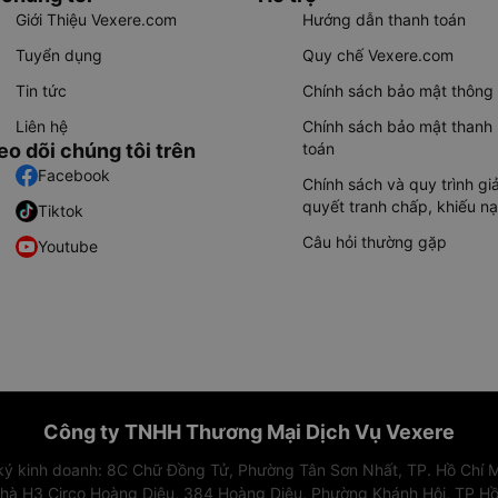
Giới Thiệu Vexere.com
Hướng dẫn thanh toán
Tuyển dụng
Quy chế Vexere.com
Tin tức
Chính sách bảo mật thông 
Liên hệ
Chính sách bảo mật thanh
eo dõi chúng tôi trên
toán
Facebook
Chính sách và quy trình giả
quyết tranh chấp, khiếu nạ
Tiktok
Câu hỏi thường gặp
Youtube
Công ty TNHH Thương Mại Dịch Vụ Vexere
 ký kinh doanh: 8C Chữ Đồng Tử, Phường Tân Sơn Nhất, TP. Hồ Chí M
nhà H3 Circo Hoàng Diệu, 384 Hoàng Diệu, Phường Khánh Hội, TP Hồ