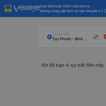
Cam kết hoàn 150% nếu nhà xe

không cung cấp dịch vụ vận chuyển (*)
in
Nơi xuất phát
import_export
Xin lỗi bạn vì sự bất tiện này