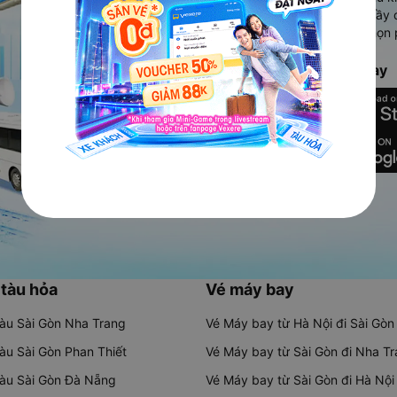
Ứng dụng hiển thị thông tin đầy 
người dùng so sánh và lựa chọn 
chóng và phù hợp nhất.
Tải ứng dụng Vexere ngay
 tàu hỏa
Vé máy bay
tàu Sài Gòn Nha Trang
Vé Máy bay từ Hà Nội đi Sài Gòn
tàu Sài Gòn Phan Thiết
Vé Máy bay từ Sài Gòn đi Nha T
tàu Sài Gòn Đà Nẵng
Vé Máy bay từ Sài Gòn đi Hà Nội