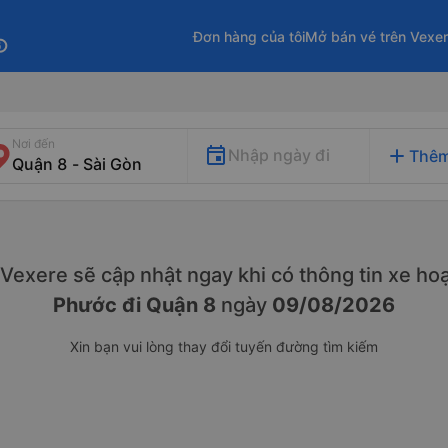
Đơn hàng của tôi
Mở bán vé trên Vexe
fo
Nơi đến
add
Nhập ngày đi
Thêm
. Vexere sẽ cập nhật ngay khi có thông tin xe
hoạ
Phước đi Quận 8
ngày
09/08/2026
Xin bạn vui lòng thay đổi tuyến đường tìm kiếm