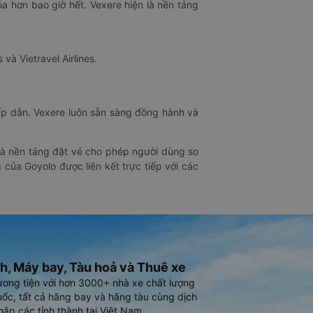
óa hơn bao giờ hết. Vexere hiện là nền tảng
 và Vietravel Airlines.
hấp dẫn. Vexere luôn sẵn sàng đồng hành và
 là nền tảng đặt vé cho phép người dùng so
 của Goyolo được liên kết trực tiếp với các
h, Máy bay, Tàu hoả và Thuê xe
ương tiện với hơn 3000+ nhà xe chất lượng
ốc, tất cả hãng bay và hãng tàu cùng dịch
hắp các tỉnh thành tại Việt Nam.