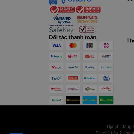
Đối tác thanh toán
Th
Địa chỉ đăng
Địa chỉ
:
Lầu 2, toà 