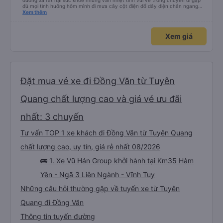
đường xa rất hại sức khỏe nhưng vẫn nhiệt tình vui vẻ trong chuyến đi gặp
đủ mọi tình huống hôm mình đi mưa cây cột điện đổ dây điện chắn ngang
thấy mấy chú tài cùng nhau dựng tạm cho xe qua mà thấy nghề này khổ
Xem thêm
quá 🤣 mong nhà xe tăng lương cho các chú để có thêm động lực haha
Xem giá
Đặt mua vé xe đi Đồng Văn từ Tuyên
Quang chất lượng cao và giá vé ưu đãi
nhất: 3 chuyến
Tư vấn TOP 1 xe khách đi Đồng Văn từ Tuyên Quang
chất lượng cao, uy tín, giá rẻ nhất 08/2026
🚌 1. Xe Vũ Hán Group khởi hành tại Km35 Hàm
Yên - Ngã 3 Liên Ngành - Vĩnh Tuy
Những câu hỏi thường gặp về tuyến xe từ Tuyên
Quang đi Đồng Văn
Thông tin tuyến đường