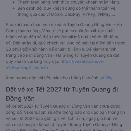
Thanh toán bằng hình thức chuyển khoản ngân hàng.
Bên cạnh đó, quý khách cũng có thể thanh toán vé
thông qua các ví Momo, ZaloPay, AirPay, VNPay,…
Sau khi thanh toán vé xe khách Tuyên Quang Đồng Văn - Hà
Giang thành công, Vexere sẽ gửi tin nhắn/email xác nhận
thành công đến số điện thoại/email mà quý khách đã đăng
ký. Đến ngày đi, quý khách vui lòng có mặt tại điểm đón trước
30 phút giờ khởi hành để chuẩn bị lên xe. Để kiểm tra tình
trạng vé xe đi Đồng Văn - Hà Giang từ Tuyên Quang đã đặt,
quý khách vui lòng truy cập
https://vexere.com/vi-
VN/booking/ticketinfo
Xem hướng dẫn chi tiết, minh họa bằng hình ảnh
tại đây.
Đặt vé xe Tết 2027 từ Tuyên Quang đi
Đồng Văn
Vé xe tết 2027 từ Tuyên Quang đi Đồng Văn vẫn chưa được
công bố. Vexere.com sẽ sớm thông báo cho các bạn thông tin
vé xe Tết 2027 bao gồm giá vé, lịch trình, ngày giờ bán vé
của các hãng xe khách đi tuyến đường Tuyên Quang - Đồng
Văn và Đồng Văn - Tuyên Quang ngay khi có thông tin từ các