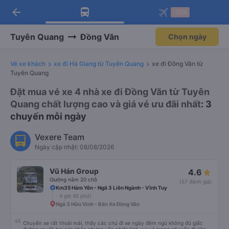
arrow_back
Tải app Vexere ngay!
Tải app Vexere
-30k
Mở app
Mở app
Nhận ưu đãi thành viên độc
-30k/ghế khi đặt vé máy bay qua
quyền
app
Tuyên Quang
Đồng Văn
Chọn ngày
Vé xe khách
xe đi Hà Giang từ Tuyên Quang
xe đi Đồng Văn từ
Tuyên Quang
Đặt mua vé xe 4 nhà xe đi Đồng Văn từ Tuyên
Quang chất lượng cao và giá vé ưu đãi nhất
: 3
chuyến mỗi ngày
Vexere Team
Ngày cập nhật: 08/08/2026
Vũ Hán Group
4.6
Giường nằm 20 chỗ
(57 đánh giá)
Km35 Hàm Yên - Ngã 3 Liên Ngành - Vĩnh Tuy
4 giờ 45 phút
Ngã 3 Hữu Vinh - Bến Xe Đồng Văn
Chuyến xe rất thoải mái, thấy các chú đi xe ngày đêm ngủ không đủ giấc