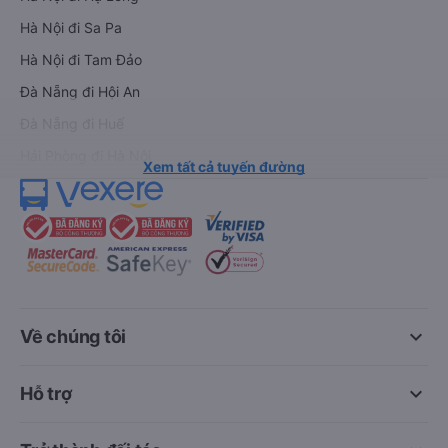
Hà Nội đi Sa Pa
Hà Nội đi Tam Đảo
Đà Nẵng đi Hội An
Đà Nẵng đi Huế
Hải Phòng đi Hà Nội
Xem tất cả tuyến đường
keyboard_arrow_down
Về chúng tôi
keyboard_arrow_down
Hỗ trợ