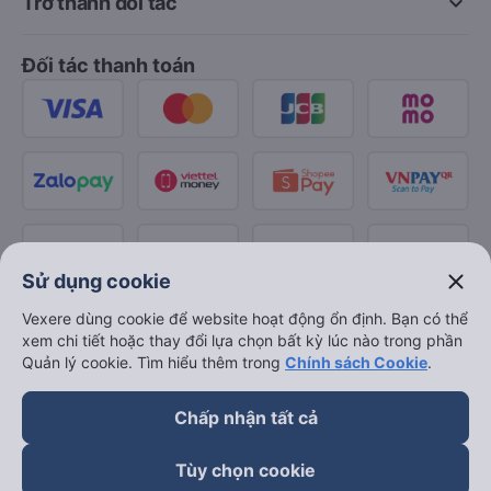
keyboard_arrow_down
Trở thành đối tác
Đối tác thanh toán
close
Sử dụng cookie
Vexere dùng cookie để website hoạt động ổn định. Bạn có thể
xem chi tiết hoặc thay đổi lựa chọn bất kỳ lúc nào trong phần
Quản lý cookie. Tìm hiểu thêm trong
Chính sách Cookie
.
Chấp nhận tất cả
Tùy chọn cookie