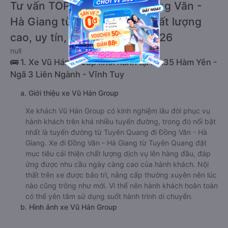
Tư vấn TOP 1 xe khách đi Đồng Văn -
Hà Giang từ Tuyên Quang chất lượng
cao, uy tín, giá rẻ nhất 08/2026
null
🚌 1. Xe Vũ Hán Group khởi hành tại Km35 Hàm Yên -
Ngã 3 Liên Ngành - Vĩnh Tuy
a. Giới thiệu xe Vũ Hán Group
Xe khách Vũ Hán Group có kinh nghiệm lâu đời phục vụ
hành khách trên khá nhiều tuyến đường, trong đó nổi bật
nhất là tuyến đường từ Tuyên Quang đi Đồng Văn - Hà
Giang. Xe đi Đồng Văn - Hà Giang từ Tuyên Quang đặt
mục tiêu cải thiện chất lượng dịch vụ lên hàng đầu, đáp
ứng được nhu cầu ngày càng cao của hành khách. Nội
thất trên xe được bảo trì, nâng cấp thường xuyên nên lúc
nào cũng trông như mới. Vì thế nên hành khách hoàn toàn
có thể yên tâm sử dụng suốt hành trình di chuyển.
b. Hình ảnh xe Vũ Hán Group