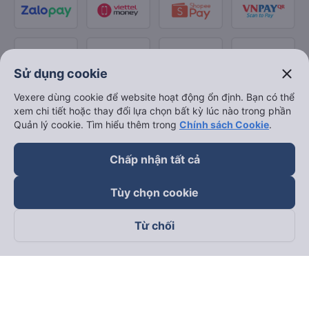
close
Sử dụng cookie
Vexere dùng cookie để website hoạt động ổn định. Bạn có thể
xem chi tiết hoặc thay đổi lựa chọn bất kỳ lúc nào trong phần
Quản lý cookie. Tìm hiểu thêm trong
Chính sách Cookie
.
Chấp nhận tất cả
Tùy chọn cookie
Từ chối
Theo dõi chúng tôi trên
Facebook
Tiktok
Youtube
Công ty TNHH Thương Mại Dịch Vụ Vexere