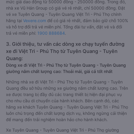
mức giá dao động từ 50000 đồng - 250000 đồng. Trong đó,
nhà xe Vũ Hán Group có giá vé rẻ nhất, chỉ 50000 đồng. Đặt
vé xe Tuyên Quang - Tuyên Quang Việt Trì - Phú Thọ chính
hãng tại
Vexere.com
để có giá rẻ nhất, đảm bảo giữ chỗ 100%
và hỗ trợ đổi trả vé miễn phí. Tổng đài tư vấn, đặt vé và đổi
trả vé miễn phí:
1900 888684
.
3. Giới thiệu, tư vấn các dòng xe chạy tuyến đường
xe đi Việt Trì - Phú Thọ từ Tuyên Quang - Tuyên
Quang:
Dòng xe đi Việt Trì - Phú Thọ từ Tuyên Quang - Tuyên Quang
giường nằm chất lượng cao: Thoải mái, giá cả tốt nhất
Những nhà xe đi Việt Trì - Phú Thọ từ Tuyên Quang - Tuyên
Quang đều sở hữu những xe giường nằm chất lượng cao. Trên
xe được trang bị đầy đủ các trang thiết bị hiện đại phục vụ
cho nhu cầu di chuyển của hành khách. Bên cạnh đó, các
hãng xe khách Tuyên Quang - Tuyên Quang Việt Trì - Phú Thọ
luôn chú trọng đến chất lượng dịch vụ, không ngừng cải thiện
để mang đến trải nghiệm hoàn hảo cho hành khách.
Xe Tuyên Quang - Tuyên Quang Việt Trì - Phú Thọ giường