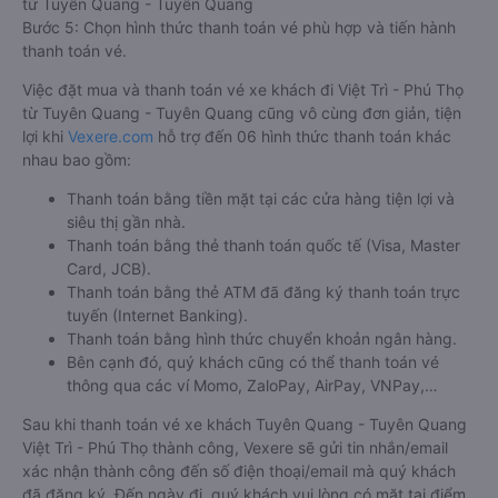
từ Tuyên Quang - Tuyên Quang
Bước 5: Chọn hình thức thanh toán vé phù hợp và tiến hành
thanh toán vé.
Việc đặt mua và thanh toán vé xe khách đi Việt Trì - Phú Thọ
từ Tuyên Quang - Tuyên Quang cũng vô cùng đơn giản, tiện
lợi khi
Vexere.com
hỗ trợ đến 06 hình thức thanh toán khác
nhau bao gồm:
Thanh toán bằng tiền mặt tại các cửa hàng tiện lợi và
siêu thị gần nhà.
Thanh toán bằng thẻ thanh toán quốc tế (Visa, Master
Card, JCB).
Thanh toán bằng thẻ ATM đã đăng ký thanh toán trực
tuyến (Internet Banking).
Thanh toán bằng hình thức chuyển khoản ngân hàng.
Bên cạnh đó, quý khách cũng có thể thanh toán vé
thông qua các ví Momo, ZaloPay, AirPay, VNPay,…
Sau khi thanh toán vé xe khách Tuyên Quang - Tuyên Quang
Việt Trì - Phú Thọ thành công, Vexere sẽ gửi tin nhắn/email
xác nhận thành công đến số điện thoại/email mà quý khách
đã đăng ký. Đến ngày đi, quý khách vui lòng có mặt tại điểm