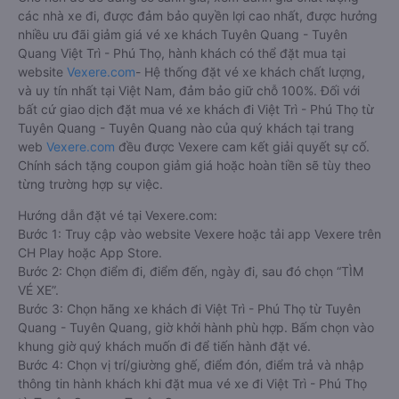
các nhà xe đi, được đảm bảo quyền lợi cao nhất, được hưởng
nhiều ưu đãi giảm giá vé xe khách Tuyên Quang - Tuyên
Quang Việt Trì - Phú Thọ, hành khách có thể đặt mua tại
website
Vexere.com
- Hệ thống đặt vé xe khách chất lượng,
và uy tín nhất tại Việt Nam, đảm bảo giữ chỗ 100%. Đối với
bất cứ giao dịch đặt mua vé xe khách đi Việt Trì - Phú Thọ từ
Tuyên Quang - Tuyên Quang nào của quý khách tại trang
web
Vexere.com
đều được Vexere cam kết giải quyết sự cố.
Chính sách tặng coupon giảm giá hoặc hoàn tiền sẽ tùy theo
từng trường hợp sự việc.
Hướng dẫn đặt vé tại Vexere.com:
Bước 1: Truy cập vào website Vexere hoặc tải app Vexere trên
CH Play hoặc App Store.
Bước 2: Chọn điểm đi, điểm đến, ngày đi, sau đó chọn “TÌM
VÉ XE”.
Bước 3: Chọn hãng xe khách đi Việt Trì - Phú Thọ từ Tuyên
Quang - Tuyên Quang, giờ khởi hành phù hợp. Bấm chọn vào
khung giờ quý khách muốn đi để tiến hành đặt vé.
Bước 4: Chọn vị trí/giường ghế, điểm đón, điểm trả và nhập
thông tin hành khách khi đặt mua vé xe đi Việt Trì - Phú Thọ