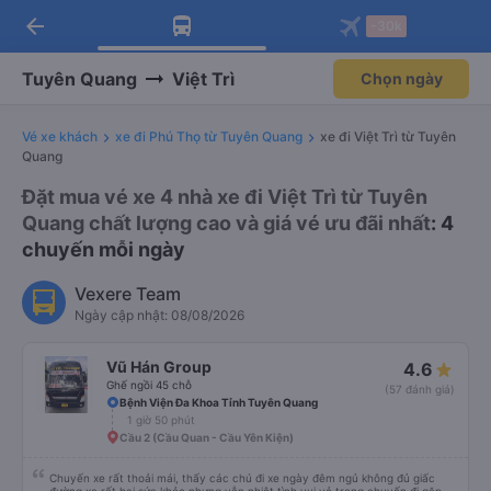
arrow_back
Tải app Vexere ngay!
Tải app Vexere
-30k
Mở app
Mở app
Nhận ưu đãi thành viên độc
-30k/ghế khi đặt vé máy bay qua
quyền
app
Tuyên Quang
Việt Trì
Chọn ngày
Vé xe khách
xe đi Phú Thọ từ Tuyên Quang
xe đi Việt Trì từ Tuyên
Quang
Đặt mua vé xe 4 nhà xe đi Việt Trì từ Tuyên
Quang chất lượng cao và giá vé ưu đãi nhất
: 4
chuyến mỗi ngày
Vexere Team
Ngày cập nhật: 08/08/2026
Vũ Hán Group
4.6
Ghế ngồi 45 chỗ
(57 đánh giá)
Bệnh Viện Đa Khoa Tỉnh Tuyên Quang
1 giờ 50 phút
Cầu 2 (Cầu Quan - Cầu Yên Kiện)
Chuyến xe rất thoải mái, thấy các chú đi xe ngày đêm ngủ không đủ giấc