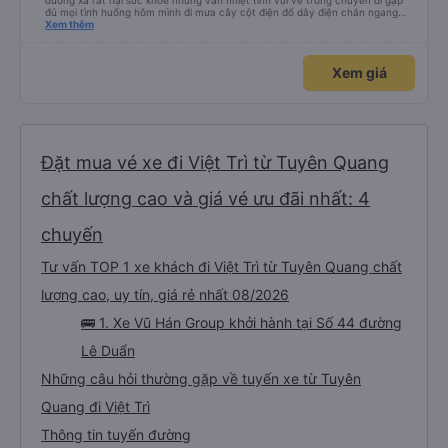
đường xa rất hại sức khỏe nhưng vẫn nhiệt tình vui vẻ trong chuyến đi gặp
đủ mọi tình huống hôm mình đi mưa cây cột điện đổ dây điện chắn ngang
thấy mấy chú tài cùng nhau dựng tạm cho xe qua mà thấy nghề này khổ
Xem thêm
quá 🤣 mong nhà xe tăng lương cho các chú để có thêm động lực haha
Xem giá
Đặt mua vé xe đi Việt Trì từ Tuyên Quang
chất lượng cao và giá vé ưu đãi nhất: 4
chuyến
Tư vấn TOP 1 xe khách đi Việt Trì từ Tuyên Quang chất
lượng cao, uy tín, giá rẻ nhất 08/2026
🚌 1. Xe Vũ Hán Group khởi hành tại Số 44 đường
Lê Duẩn
Những câu hỏi thường gặp về tuyến xe từ Tuyên
Quang đi Việt Trì
Thông tin tuyến đường