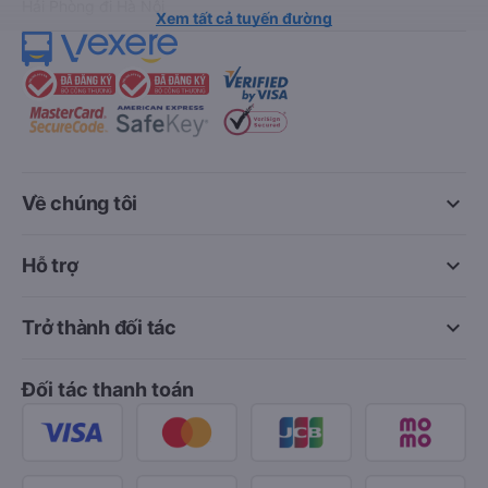
Hải Phòng đi Hà Nội
Xem tất cả tuyến đường
keyboard_arrow_down
Về chúng tôi
keyboard_arrow_down
Hỗ trợ
keyboard_arrow_down
Trở thành đối tác
Đối tác thanh toán