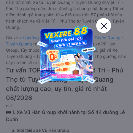
nằm tốt nhất: Xe từ Tuyên Quang - Tuyên Quang đi Việt Trì -
Phú Thọ giường nằm được đánh giá chung chất lượng Tốt với
điểm đánh giá trung bình từ 4.6/5 dựa trên 57 phản hồi của
hành khách Xe về Việt Trì - Phú Thọ từ Tuyên Quang - Tuyên
Quang.
Giá vé
xe giường nằm đi Việt Trì - Phú Thọ từ Tuyên Quang -
Tuyên Quang
rẻ nhất là 50000VND của hãng xe Vũ Hán
Group. Tùy thuộc vào chương trình khuyến mãi, giá vé Xe
Tuyên Quang - Tuyên Quang đi Việt Trì - Phú Thọ giường nằm
này có thể sẽ rẻ hơn.
Tư vấn TOP 1 xe khách đi Việt Trì - Phú
Thọ từ Tuyên Quang - Tuyên Quang
chất lượng cao, uy tín, giá rẻ nhất
08/2026
null
🚌 1. Xe Vũ Hán Group khởi hành tại Số 44 đường Lê
Duẩn
a. Giới thiệu xe Vũ Hán Group