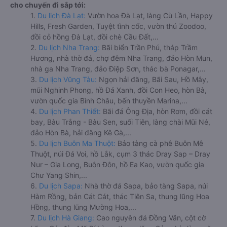
cho chuyến đi sắp tới:
1.
Du lịch Đà Lạt:
Vườn hoa Đà Lạt, làng Cù Lần, Happy
Hills, Fresh Garden, Tuyệt tình cốc, vườn thú Zoodoo,
đồi cỏ hồng Đà Lạt, đồi chè Cầu Đất,...
2.
Du lịch Nha Trang:
Bãi biển Trần Phú, tháp Trầm
Hương, nhà thờ đá, chợ đêm Nha Trang, đảo Hòn Mun,
nhà ga Nha Trang, đảo Điệp Sơn, thác bà Ponagar,...
3.
Du lịch Vũng Tàu:
Ngọn hải đăng, Bãi Sau, Hồ Mây,
mũi Nghinh Phong, hồ Đá Xanh, đồi Con Heo, hòn Bà,
vườn quốc gia Bình Châu, bến thuyền Marina,...
4.
Du lịch Phan Thiết:
Bãi đá Ông Địa, hòn Rơm, đồi cát
bay, Bàu Trắng - Bàu Sen, suối Tiên, làng chài Mũi Né,
đảo Hòn Bà, hải đăng Kê Gà,...
5.
Du lịch Buôn Ma Thuột:
Bảo tàng cà phê Buôn Mê
Thuột, núi Đá Voi, hồ Lắk, cụm 3 thác Dray Sap – Dray
Nur – Gia Long, Buôn Đôn, hồ Ea Kao, vườn quốc gia
Chư Yang Shin,...
6.
Du lịch Sapa:
Nhà thờ đá Sapa, bảo tàng Sapa, núi
Hàm Rồng, bản Cát Cát, thác Tiên Sa, thung lũng Hoa
Hồng, thung lũng Mường Hoa,...
7.
Du lịch Hà Giang:
Cao nguyên đá Đồng Văn, cột cờ