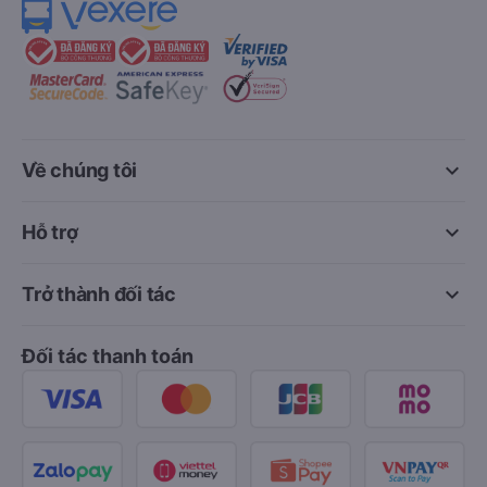
keyboard_arrow_down
Về chúng tôi
keyboard_arrow_down
Hỗ trợ
keyboard_arrow_down
Trở thành đối tác
Đối tác thanh toán