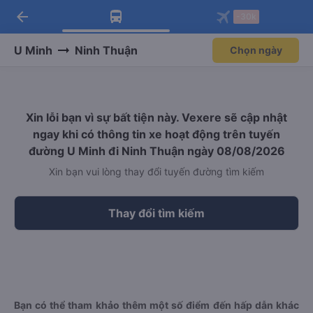
arrow_back
Tải app Vexere ngay!
Tải app Vexere
-30k
Mở app
Mở app
Nhận ưu đãi thành viên độc
-30k/ghế khi đặt vé máy bay qua
quyền
app
U Minh
Ninh Thuận
Chọn ngày
Xin lỗi bạn vì sự bất tiện này. Vexere sẽ cập nhật
ngay khi có thông tin xe hoạt động trên tuyến
đường U Minh đi Ninh Thuận ngày 08/08/2026
Xin bạn vui lòng thay đổi tuyến đường tìm kiếm
Thay đổi tìm kiếm
Bạn có thể tham khảo thêm một số điểm đến hấp dẫn khác