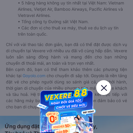
• 5 hãng hàng không uy tín nhất tại Việt Nam: Vietnam
Airlines, Vietjet Air, Bamboo Airways, Pacific Airlines và
Vietravel Airlines.
• Tổng công ty Đường sắt Việt Nam.
• Các đơn vị cho thuê xe máy, thuê xe du lịch uy tín
trên toàn quốc.
Chỉ với vài thao tác đơn giản, bạn đã có thể đặt được dịch vụ
di chuyển tại Vexere với nhiều ưu đãi vô cùng hấp dẫn. Vexere
luôn sẵn sàng đồng hành và mang đến cho bạn những
chuyến đi thoải mái, an toàn và trọn vẹn nhất.
Bên cạnh đó, bạn có thể tham khảo thêm các phương tiện
khác tại
Goyolo.com
cho chuyến đi sắp tới. Goyolo là nền tảng
đặt vé cho phép người dùng so sánh giá cả, giờ khởi hành,
thời gian di chuyển của nhiều phương tiện máy bay, xe khách
và tàu hoả. Hệ thống của Goyolo được liên kết trực tiếp với
các hãng máy bay, xe khách và tàu hoả, luôn đảm bảo có vé
cho bạn di chuyển.
Ứng dụng đặt vé Xe khách, Máy bay,