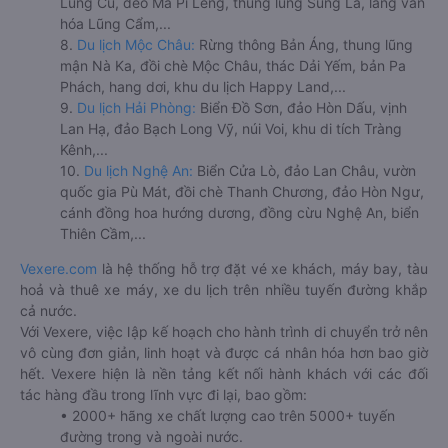
Lũng Cú, đèo Mã Pí Lèng, thung lũng Sủng Là, làng văn
hóa Lũng Cẩm,...
8.
Du lịch Mộc Châu:
Rừng thông Bản Áng, thung lũng
mận Nà Ka, đồi chè Mộc Châu, thác Dải Yếm, bản Pa
Phách, hang dơi, khu du lịch Happy Land,...
9.
Du lịch Hải Phòng:
Biển Đồ Sơn, đảo Hòn Dấu, vịnh
Lan Hạ, đảo Bạch Long Vỹ, núi Voi, khu di tích Tràng
Kênh,...
10.
Du lịch Nghệ An:
Biển Cửa Lò, đảo Lan Châu, vườn
quốc gia Pù Mát, đồi chè Thanh Chương, đảo Hòn Ngư,
cánh đồng hoa hướng dương, đồng cừu Nghệ An, biển
Thiên Cầm,...
Vexere.com
là hệ thống hỗ trợ đặt vé xe khách, máy bay, tàu
hoả và thuê xe máy, xe du lịch trên nhiều tuyến đường khắp
cả nước.
Với Vexere, việc lập kế hoạch cho hành trình di chuyển trở nên
vô cùng đơn giản, linh hoạt và được cá nhân hóa hơn bao giờ
hết. Vexere hiện là nền tảng kết nối hành khách với các đối
tác hàng đầu trong lĩnh vực đi lại, bao gồm:
• 2000+ hãng xe chất lượng cao trên 5000+ tuyến
đường trong và ngoài nước.