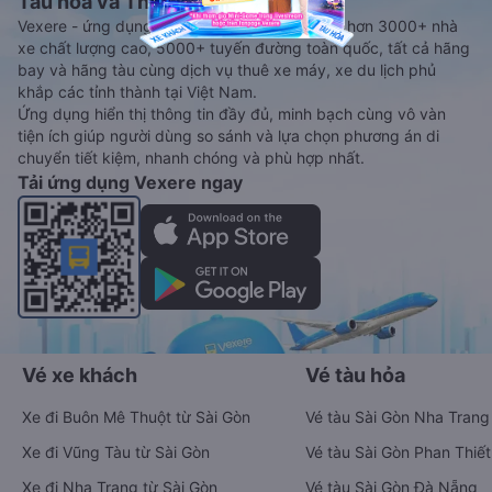
Tàu hoả và Thuê xe
Vexere - ứng dụng đặt vé đa phương tiện với hơn 3000+ nhà
xe chất lượng cao, 5000+ tuyến đường toàn quốc, tất cả hãng
bay và hãng tàu cùng dịch vụ thuê xe máy, xe du lịch phủ
khắp các tỉnh thành tại Việt Nam.
Ứng dụng hiển thị thông tin đầy đủ, minh bạch cùng vô vàn
tiện ích giúp người dùng so sánh và lựa chọn phương án di
chuyển tiết kiệm, nhanh chóng và phù hợp nhất.
Tải ứng dụng Vexere ngay
Vé xe khách
Vé tàu hỏa
Xe đi Buôn Mê Thuột từ Sài Gòn
Vé tàu Sài Gòn Nha Trang
Xe đi Vũng Tàu từ Sài Gòn
Vé tàu Sài Gòn Phan Thiết
Xe đi Nha Trang từ Sài Gòn
Vé tàu Sài Gòn Đà Nẵng