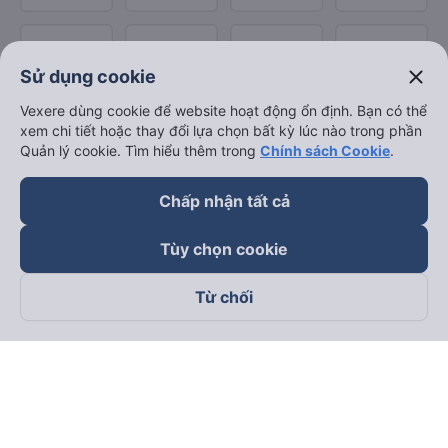
close
Sử dụng cookie
Vexere dùng cookie để website hoạt động ổn định. Bạn có thể
xem chi tiết hoặc thay đổi lựa chọn bất kỳ lúc nào trong phần
Quản lý cookie. Tìm hiểu thêm trong
Chính sách Cookie
.
Chấp nhận tất cả
Tùy chọn cookie
Từ chối
Theo dõi chúng tôi trên
Facebook
Tiktok
Youtube
Công ty TNHH Thương Mại Dịch Vụ Vexere