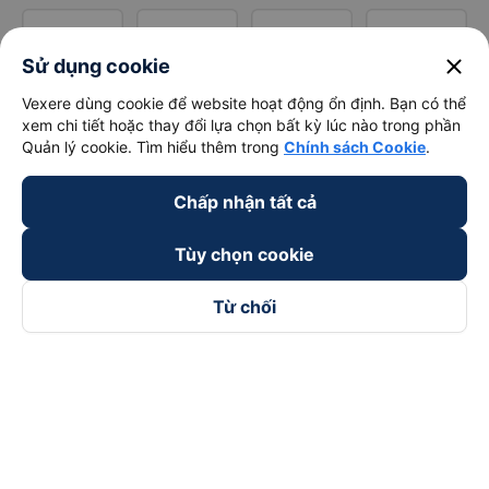
close
Sử dụng cookie
Vexere dùng cookie để website hoạt động ổn định. Bạn có thể
xem chi tiết hoặc thay đổi lựa chọn bất kỳ lúc nào trong phần
Quản lý cookie. Tìm hiểu thêm trong
Chính sách Cookie
.
Chấp nhận tất cả
Tùy chọn cookie
Từ chối
Theo dõi chúng tôi trên
Facebook
Tiktok
Youtube
Công ty TNHH Thương Mại Dịch Vụ Vexere
Địa chỉ đăng ký kinh doanh: 8C Chữ Đồng Tử, Phường Tân