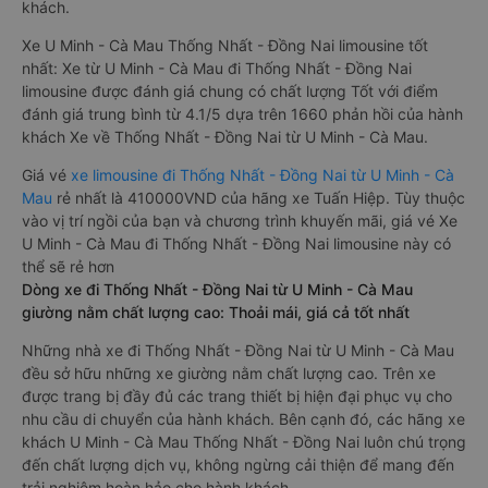
khách.
Xe U Minh - Cà Mau Thống Nhất - Đồng Nai limousine tốt
nhất: Xe từ U Minh - Cà Mau đi Thống Nhất - Đồng Nai
limousine được đánh giá chung có chất lượng Tốt với điểm
đánh giá trung bình từ 4.1/5 dựa trên 1660 phản hồi của hành
khách Xe về Thống Nhất - Đồng Nai từ U Minh - Cà Mau.
Giá vé
xe limousine đi Thống Nhất - Đồng Nai từ U Minh - Cà
Mau
rẻ nhất là 410000VND của hãng xe Tuấn Hiệp. Tùy thuộc
vào vị trí ngồi của bạn và chương trình khuyến mãi, giá vé Xe
U Minh - Cà Mau đi Thống Nhất - Đồng Nai limousine này có
thể sẽ rẻ hơn
Dòng xe đi Thống Nhất - Đồng Nai từ U Minh - Cà Mau
giường nằm chất lượng cao: Thoải mái, giá cả tốt nhất
Những nhà xe đi Thống Nhất - Đồng Nai từ U Minh - Cà Mau
đều sở hữu những xe giường nằm chất lượng cao. Trên xe
được trang bị đầy đủ các trang thiết bị hiện đại phục vụ cho
nhu cầu di chuyển của hành khách. Bên cạnh đó, các hãng xe
khách U Minh - Cà Mau Thống Nhất - Đồng Nai luôn chú trọng
đến chất lượng dịch vụ, không ngừng cải thiện để mang đến
trải nghiệm hoàn hảo cho hành khách.