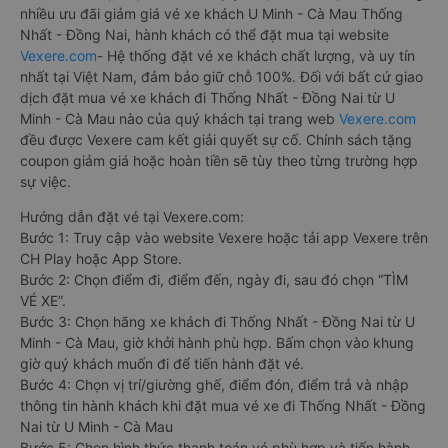
nhiều ưu đãi giảm giá vé xe khách U Minh - Cà Mau Thống
Nhất - Đồng Nai, hành khách có thể đặt mua tại website
Vexere.com
- Hệ thống đặt vé xe khách chất lượng, và uy tín
nhất tại Việt Nam, đảm bảo giữ chỗ 100%. Đối với bất cứ giao
dịch đặt mua vé xe khách đi Thống Nhất - Đồng Nai từ U
Minh - Cà Mau nào của quý khách tại trang web
Vexere.com
đều được Vexere cam kết giải quyết sự cố. Chính sách tặng
coupon giảm giá hoặc hoàn tiền sẽ tùy theo từng trường hợp
sự việc.
Hướng dẫn đặt vé tại Vexere.com:
Bước 1: Truy cập vào website Vexere hoặc tải app Vexere trên
CH Play hoặc App Store.
Bước 2: Chọn điểm đi, điểm đến, ngày đi, sau đó chọn “TÌM
VÉ XE”.
Bước 3: Chọn hãng xe khách đi Thống Nhất - Đồng Nai từ U
Minh - Cà Mau, giờ khởi hành phù hợp. Bấm chọn vào khung
giờ quý khách muốn đi để tiến hành đặt vé.
Bước 4: Chọn vị trí/giường ghế, điểm đón, điểm trả và nhập
thông tin hành khách khi đặt mua vé xe đi Thống Nhất - Đồng
Nai từ U Minh - Cà Mau
Bước 5: Chọn hình thức thanh toán vé phù hợp và tiến hành