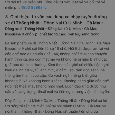
trợ đổi trả vé miễn phí. Tổng đài tư vấn, đặt vé và đổi trả vé
miễn phí:
1900 888684
.
3. Giới thiệu, tư vấn các dòng xe chạy tuyến đường
xe đi Thống Nhất - Đồng Nai từ U Minh - Cà Mau:
Dòng xe đi Thống Nhất - Đồng Nai từ U Minh - Cà Mau
limousine 9 chỗ vip, chất lượng cao: Tiện lợi, sang trọng
Là sản phẩm xe đi Thống Nhất - Đồng Nai từ U Minh - Cà Mau
limousine 9 chỗ cải tiến từ xe 16 chỗ. Nội thất được làm lại với
các ghế bọc da chuẩn Châu Âu, không chỉ êm ái cho chuyến
hành trình xa, mà còn mát mẻ và không hề bị hầm bí như các
ghế bọc da bình thường. Kèm theo các ghế có nhiều tiện nghi
hiện đại như ti-vi, tủ lạnh mini, ổ cắm usb, đèn đọc sách, hệ
thống âm thanh cao cấp. Có vách ngăn riêng biệt giữa
khoang lái và khoang hành khách. Khoảng cách giữa các ghế
ngồi rất thoải mái, không nhồi nhét. Luôn đáp ứng được nhu
cầu về sang trọng, thoải mái và tiện nghi trong việc di chuyển.
Đây là loại xe U Minh - Cà Mau Thống Nhất - Đồng Nai có hỗ
trợ đón/trả tận nơi miễn phí tại nội thành U Minh - Cà Mau và
nội thành Thống Nhất - Đồng Nai, rất thuận tiện cho du