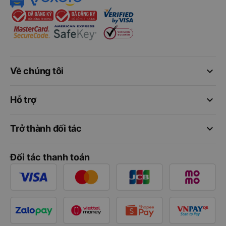
keyboard_arrow_down
Về chúng tôi
keyboard_arrow_down
Hỗ trợ
keyboard_arrow_down
Trở thành đối tác
Đối tác thanh toán