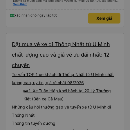
Đường xa muôn dặm mà lòng chẳng vướng lo. Phục vụ tận tụy, tác phong
nghiêm cẩn, hiếm thấy giữa thời buổi kim tiền vội vã. Xã hội loạn đạo. Xin gửi
Xem thêm
lời tán dương chân thành, kính chúc nhà xe ngày một hưng thịnh, vạn lộ bình
an.”
Xác nhận chỗ ngay lập tức
Xem giá
Đặt mua vé xe đi Thống Nhất từ U Minh
chất lượng cao và giá vé ưu đãi nhất: 12
chuyến
Tư vấn TOP 1 xe khách đi Thống Nhất từ U Minh chất
lượng cao, uy tín, giá rẻ nhất 08/2026
🚌 1. Xe Tuấn Hiệp khởi hành tại 20 Lý Thường
Kiệt (Bến xe Cà Mau)
Những câu hỏi thường gặp về tuyến xe từ U Minh đi
Thống Nhất
Thông tin tuyến đường