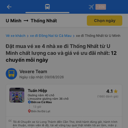
arrow_back
Tải app Vexere ngay!
Tải app Vexere
-30k
Mở app
Mở app
Nhận ưu đãi thành viên độc
-30k/ghế khi đặt vé máy bay qua
quyền
app
U Minh
Thống Nhất
Chọn ngày
Vé xe khách
xe đi Đồng Nai từ Cà Mau
xe đi Thống Nhất từ U Minh
Đặt mua vé xe 4 nhà xe đi Thống Nhất từ U
Minh chất lượng cao và giá vé ưu đãi nhất
: 12
chuyến mỗi ngày
Vexere Team
Ngày cập nhật: 09/08/2026
Tuấn Hiệp
4.1
Giường nằm 40 chỗ
(1660 đánh giá)
Limousine giường nằm 36 chỗ
Bến xe Cà Mau
13 giờ
Bến Xe Đà Lạt
Tôi đi Chuyến xe từ Long Thành đến Cần Thơ, khởi hành đúng giờ, hành trình
êm thuận, nhân viên lễ độ, tài xế vững tay quả thật khiến tôi an tâm, mãn ý.