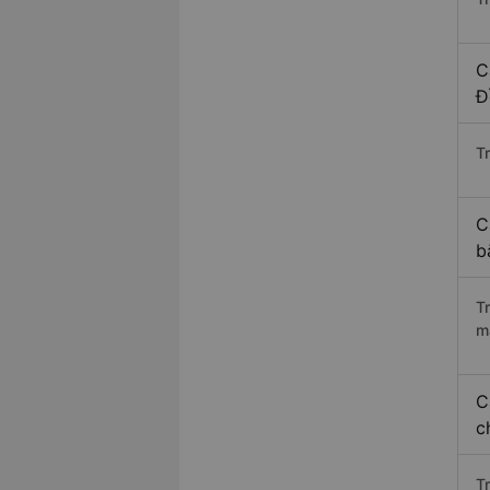
C
Đ
Tr
C
b
T
m
C
c
T