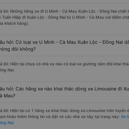
rả lời: Những hãng xe đi U Minh - Cà Mau Xuân Lộc - Đồng Nai chất l
e Tuấn Hiệp đi Xuân Lộc - Đồng Nai từ U Minh - Cà Mau với điểm chấ
ủa khách hàng).
âu hỏi: Có loại xe U Minh - Cà Mau Xuân Lộc - Đồng Nai dà
hòng đôi không?
rả lời: Hiện tại chưa có nhà xe nào có loại xe giường nằm đôi khai t
ồng Nai.
âu hỏi: Các hãng xe nào khai thác dòng xe Limousine đi Xu
à Mau?
rả lời: Hiện tại có 1 hãng xe khai thác dòng xe Limousine trên tuyến
ham khảo thêm thông tin và đặt vé các nhà xe này tại trang này:
Xe l
ồng Nai