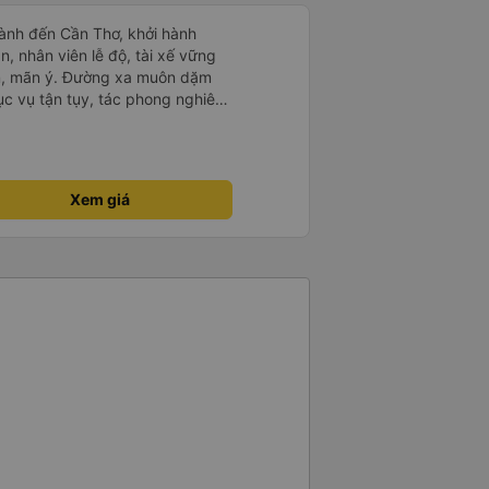
ành đến Cần Thơ, khởi hành
n, nhân viên lễ độ, tài xế vững
ục vụ tận tụy, tác phong nghiêm
 kim tiền vội vã. Xã hội loạn đạo.
thành, kính chúc nhà xe ngày một
Xem giá