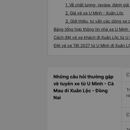
1. Về chất lượng, review, đánh gi
2. Giá vé xe U Minh - Xuân Lộc
3. Giới thiệu, tư vấn các dòng x
Bảng tổng hợp thông tin nhà xe U Minh 
Cách đặt vé xe khách đi Xuân Lộc từ U 
Đặt vé xe Tết 2027 từ U Minh đi Xuân L
C
Những câu hỏi thường gặp
về tuyến xe từ U Minh - Cà
T
Mau đi Xuân Lộc - Đồng
H
Nai
C
T