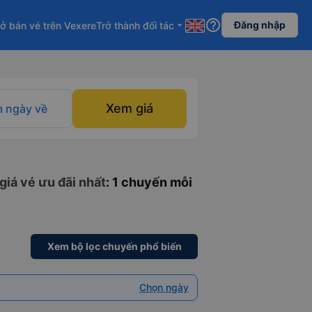
help_outline
Đăng nhập
ở bán vé trên Vexere
Trở thành đối tác
arrow_drop_down
Xem giá
 ngày về
giá vé ưu đãi nhất
: 1 chuyến mỗi
Xem bộ lọc chuyến phổ biến
Chọn ngày