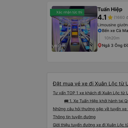
Tuấn Hiệp
Xác nhận tức thì
4.1
star
(1660 đ
Limousine giườ
Bến xe Cà M
10h20m
Ngã 3 Ông Đ
Đặt mua vé xe đi Xuân Lộc từ U
Tư vấn TOP 1 xe khách đi Xuân Lộc từ U 
🚌 1. Xe Tuấn Hiệp khởi hành tại
Những câu hỏi thường gặp về tuyến xe 
Thông tin tuyến đường
Giới thiệu tuyến đường xe đi Xuân Lộc t