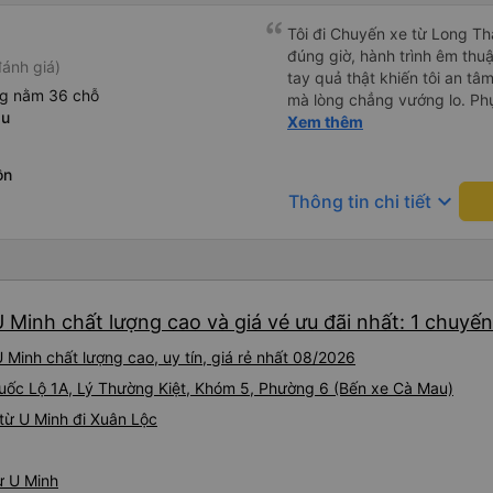
Tôi đi Chuyến xe từ Long Th
đúng giờ, hành trình êm thuậ
ánh giá)
tay quả thật khiến tôi an tâm, mãn ý. Đường xa muôn dặm
ng nằm 36 chỗ
mà lòng chẳng vướng lo. Ph
au
cẩn, hiếm thấy giữa thời buổi
Xem thêm
Xin gửi lời tán dương chân 
hưng thịnh, vạn lộ bình an.”
ồn
keyboard_arrow_down
Thông tin chi tiết
 Minh chất lượng cao và giá vé ưu đãi nhất: 1 chuyến
Minh chất lượng cao, uy tín, giá rẻ nhất 08/2026
 Quốc Lộ 1A, Lý Thường Kiệt, Khóm 5, Phường 6 (Bến xe Cà Mau)
từ U Minh đi Xuân Lộc
ừ U Minh