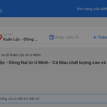
Đơn hàng của tôi
M
fo
Nơi đến
add
Nhập ngày đi
Thêm
xe đi Xuân Lộc từ U Minh
ộc - Đồng Nai từ U Minh - Cà Mau chất lượng cao và 
rống và ưu đãi khi đặt vé