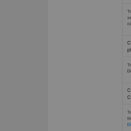
T
x
c
C
p
T
Đ
C
C
T
t
Đ