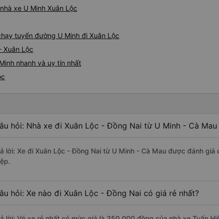
á nhà xe U Minh Xuân Lộc
e chạy tuyến đường U Minh đi Xuân Lộc
- Xuân Lộc
Minh nhanh và uy tín nhất
ộc
âu hỏi: Nhà xe đi Xuân Lộc - Đồng Nai từ U Minh - Cà Mau
rả lời: Xe đi Xuân Lộc - Đồng Nai từ U Minh - Cà Mau được đánh giá 
iệp.
âu hỏi: Xe nào đi Xuân Lộc - Đồng Nai có giá rẻ nhất?
rả lời: Vé xe rẻ nhất có mức giá là 350.000 đồng của nhà xe Tuấn Hi