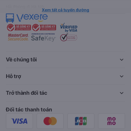
Hải Phòng đi Hà Nội
Xem tất cả tuyến đường
keyboard_arrow_down
Về chúng tôi
keyboard_arrow_down
Hỗ trợ
keyboard_arrow_down
Trở thành đối tác
Đối tác thanh toán