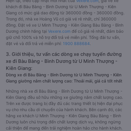
Hiện tại, theo cập nhật mới nhất của
Vexere.com
, giá vé xe
khách đi Bàu Bàng - Bình Dương từ U Minh Thượng - Kiên
Giang có mức giá dao động từ 360000 đồng - 360000 đồng.
Trong đó, nhà xe Hoàng Vũ có giá vé rẻ nhất, chỉ 360000
đồng. Đặt vé xe U Minh Thượng - Kiên Giang Bàu Bàng - Bình
Dương chính hãng tại
Vexere.com
để có giá rẻ nhất, đảm bảo
giữ chỗ 100% và hỗ trợ đổi trả vé miễn phí. Tổng đài tư vấn,
đặt vé và đổi trả vé miễn phí:
1900 888684
.
3. Giới thiệu, tư vấn các dòng xe chạy tuyến đường
xe đi Bàu Bàng - Bình Dương từ U Minh Thượng -
Kiên Giang:
Dòng xe đi Bàu Bàng - Bình Dương từ U Minh Thượng - Kiên
Giang giường nằm chất lượng cao: Thoải mái, giá cả tốt nhất
Những nhà xe đi Bàu Bàng - Bình Dương từ U Minh Thượng -
Kiên Giang đều sở hữu những xe giường nằm chất lượng cao.
Trên xe được trang bị đầy đủ các trang thiết bị hiện đại phục
vụ cho nhu cầu di chuyển của hành khách. Bên cạnh đó, các
hãng xe khách U Minh Thượng - Kiên Giang Bàu Bàng - Bình
Dương luôn chú trọng đến chất lượng dịch vụ, không ngừng
cải thiện để mang đến trải nghiệm hoàn hảo cho hành khách.