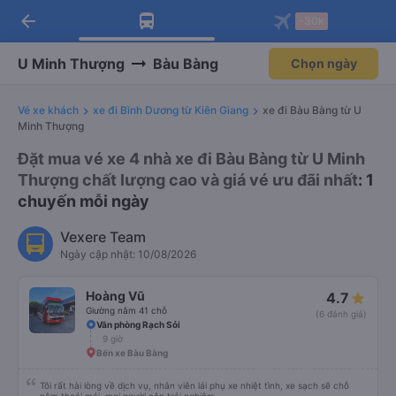
arrow_back
Tải app Vexere ngay!
Tải app Vexere
-30k
Mở app
Mở app
Nhận ưu đãi thành viên độc
-30k/ghế khi đặt vé máy bay qua
quyền
app
U Minh Thượng
Bàu Bàng
Chọn ngày
Vé xe khách
xe đi Bình Dương từ Kiên Giang
xe đi Bàu Bàng từ U
Minh Thượng
Đặt mua vé xe 4 nhà xe đi Bàu Bàng từ U Minh
Thượng chất lượng cao và giá vé ưu đãi nhất
: 1
chuyến mỗi ngày
Vexere Team
Ngày cập nhật: 10/08/2026
Hoàng Vũ
4.7
Giường nằm 41 chỗ
(6 đánh giá)
Văn phòng Rạch Sỏi
9 giờ
Bến xe Bàu Bàng
Tôi rất hài lòng về dịch vụ, nhân viên lái phụ xe nhiệt tình, xe sạch sẽ chỗ