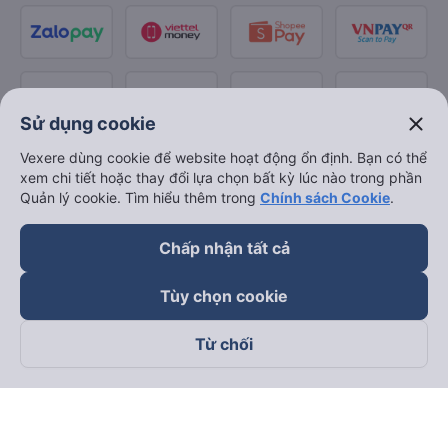
close
Sử dụng cookie
Vexere dùng cookie để website hoạt động ổn định. Bạn có thể
xem chi tiết hoặc thay đổi lựa chọn bất kỳ lúc nào trong phần
Quản lý cookie. Tìm hiểu thêm trong
Chính sách Cookie
.
Chấp nhận tất cả
Tùy chọn cookie
Từ chối
Theo dõi chúng tôi trên
Facebook
Tiktok
Youtube