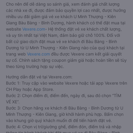
Cho nên để dễ dàng so sánh giá, xem đánh giá chất lượng
các nhà xe đi, được đảm bảo quyền lợi cao nhất, được hưởng
nhiều ưu đãi giảm giá vé xe khách U Minh Thượng - Kiên
Giang Bàu Bàng - Bình Dương, hành khách có thể đặt mua tại
website
Vexere.com
- Hệ thống đặt vé xe khách chất lượng,
và uy tín nhất tại Việt Nam, đảm bảo giữ chỗ 100%. Đối với
bất cứ giao dịch đặt mua vé xe khách đi Bàu Bàng - Bình
Dương từ U Minh Thượng - Kiên Giang nào của quý khách tại
trang web
Vexere.com
đều được Vexere cam kết giải quyết
sự cố. Chính sách tặng coupon giảm giá hoặc hoàn tiền sẽ tùy
theo từng trường hợp sự việc.
Hướng dẫn đặt vé tại Vexere.com:
Bước 1: Truy cập vào website Vexere hoặc tải app Vexere trên
CH Play hoặc App Store.
Bước 2: Chọn điểm đi, điểm đến, ngày đi, sau đó chọn “TÌM
VÉ XE”.
Bước 3: Chọn hãng xe khách đi Bàu Bàng - Bình Dương từ U
Minh Thượng - Kiên Giang, giờ khởi hành phù hợp. Bấm chọn
vào khung giờ quý khách muốn đi để tiến hành đặt vé.
Bước 4: Chọn vị trí/giường ghế, điểm đón, điểm trả và nhập
thông tin hành khách khi đặt mua vé xe đi Bàu Bàng - Bình