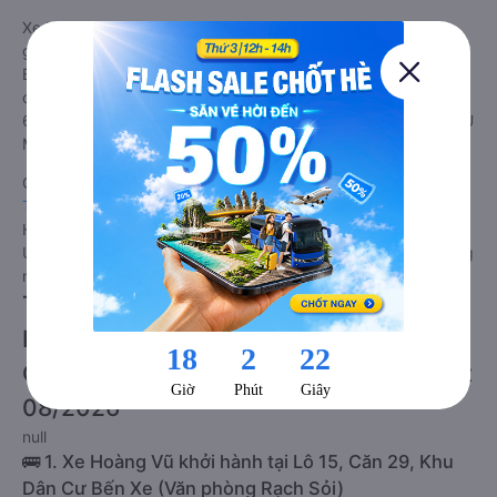
Xe U Minh Thượng - Kiên Giang Bàu Bàng - Bình Dương
giường nằm tốt nhất: Xe từ U Minh Thượng - Kiên Giang đi
Bàu Bàng - Bình Dương giường nằm được đánh giá chung
chất lượng Tốt với điểm đánh giá trung bình từ 4.7/5 dựa trên
6 phản hồi của hành khách Xe về Bàu Bàng - Bình Dương từ U
Minh Thượng - Kiên Giang.
Giá vé
xe giường nằm đi Bàu Bàng - Bình Dương từ U Minh
Thượng - Kiên Giang
rẻ nhất là 360000VND của hãng xe
Hoàng Vũ. Tùy thuộc vào chương trình khuyến mãi, giá vé Xe
U Minh Thượng - Kiên Giang đi Bàu Bàng - Bình Dương giường
nằm này có thể sẽ rẻ hơn.
Tư vấn TOP 1 xe khách đi Bàu Bàng -
Bình Dương từ U Minh Thượng - Kiên
Giang chất lượng cao, uy tín, giá rẻ nhất
08/2026
null
🚌 1. Xe Hoàng Vũ khởi hành tại Lô 15, Căn 29, Khu
Dân Cư Bến Xe (Văn phòng Rạch Sỏi)