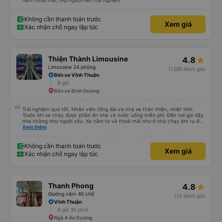
nằm thoải mái, mọi người nên trải nghiệm
Không cần thanh toán trước
Xem giá
Xác nhận chỗ ngay lập tức
Thiện Thành Limousine
4.8
Limousine 24 phòng
(1388 đánh giá)
Bến xe Vĩnh Thuận
8 giờ
Bến xe Bình Dương
Trải nghiệm quá tốt. Nhân viên tổng đài và nhà xe thân thiện, nhiệt tình.
Trước khi xe chạy được phần ăn nhẹ và nước uống miễn phí. Đến nơi gọi dậy
nhẹ nhàng như người yêu. Xe nằm to và thoải mái như ở nhà chạy êm ru đến
nơi lúc nào không hay luôn. I had very good experience with this bus
Xem thêm
operator. The staff are friendly and helpful. Before getting on the bus, we
were offered light meals and drinks. When the bus has arrived, the staff
woke us up as they were waking up up their lovers. If you are foreigners and
Không cần thanh toán trước
Xem giá
planning to take this bus, please don’t hesitate as the seats are big and
Xác nhận chỗ ngay lập tức
comfortable enough for you to sleep on.
Thanh Phong
4.8
Giường nằm 40 chỗ
(12 đánh giá)
Vĩnh Thuận
8 giờ 30 phút
Ngã 4 An Sương