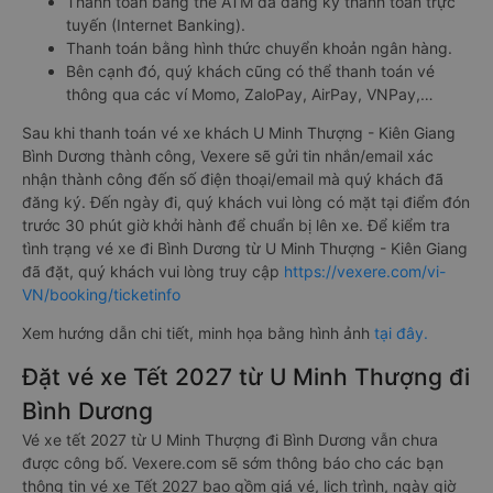
Thanh toán bằng thẻ ATM đã đăng ký thanh toán trực
tuyến (Internet Banking).
Thanh toán bằng hình thức chuyển khoản ngân hàng.
Bên cạnh đó, quý khách cũng có thể thanh toán vé
thông qua các ví Momo, ZaloPay, AirPay, VNPay,…
Sau khi thanh toán vé xe khách U Minh Thượng - Kiên Giang
Bình Dương thành công, Vexere sẽ gửi tin nhắn/email xác
nhận thành công đến số điện thoại/email mà quý khách đã
đăng ký. Đến ngày đi, quý khách vui lòng có mặt tại điểm đón
trước 30 phút giờ khởi hành để chuẩn bị lên xe. Để kiểm tra
tình trạng vé xe đi Bình Dương từ U Minh Thượng - Kiên Giang
đã đặt, quý khách vui lòng truy cập
https://vexere.com/vi-
VN/booking/ticketinfo
Xem hướng dẫn chi tiết, minh họa bằng hình ảnh
tại đây.
Đặt vé xe Tết 2027 từ U Minh Thượng đi
Bình Dương
Vé xe tết 2027 từ U Minh Thượng đi Bình Dương vẫn chưa
được công bố. Vexere.com sẽ sớm thông báo cho các bạn
thông tin vé xe Tết 2027 bao gồm giá vé, lịch trình, ngày giờ