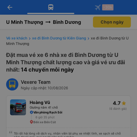
arrow_back
Tải app Vexere ngay!
Tải app Vexere
-30k
Mở app
Mở app
Nhận ưu đãi thành viên độc
-30k/ghế khi đặt vé máy bay qua
quyền
app
U Minh Thượng
Bình Dương
Chọn ngày
Vé xe khách
xe đi Bình Dương từ Kiên Giang
xe đi Bình Dương từ U
Minh Thượng
Đặt mua vé xe 6 nhà xe đi Bình Dương từ U
Minh Thượng chất lượng cao và giá vé ưu đãi
nhất
: 14 chuyến mỗi ngày
Vexere Team
Ngày cập nhật: 10/08/2026
Hoàng Vũ
4.7
Giường nằm 41 chỗ
(6 đánh giá)
Văn phòng Rạch Sỏi
6 giờ 35 phút
Bến xe Bến Cát
Tôi rất hài lòng về dịch vụ, nhân viên lái phụ xe nhiệt tình, xe sạch sẽ chỗ