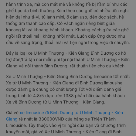
hành trình xa, mà còn mát mẻ và không hề bị hầm bí như các
ghế bọc da bình thường. Kèm theo các ghế có nhiều tiện nghi
hiện đại như ti-vi, tủ lạnh mini, ổ cắm usb, đèn đọc sách, hệ
thống âm thanh cao cấp. Có vách ngăn riêng biệt giữa
khoang lái và khoang hành khách. Khoảng cách giữa các ghế
ngồi rất thoải mái, không nhồi nhét. Luôn đáp ứng được nhu
cầu về sang trọng, thoải mái và tiện nghi trong việc di chuyển.
Đây là loại xe U Minh Thượng - Kiên Giang Bình Dương có hỗ
trợ đón/trả tận nơi miễn phí tại nội thành U Minh Thượng - Kiên
Giang và nội thành Bình Dương, rất thuận tiện cho du khách.
Xe U Minh Thượng - Kiên Giang Bình Dương limousine tốt nhất:
Xe từ U Minh Thượng - Kiên Giang đi Bình Dương limousine
được đánh giá chung có chất lượng Tốt với điểm đánh giá
trung bình từ 4.8/5 dựa trên 1388 phản hồi của hành khách
Xe về Bình Dương từ U Minh Thượng - Kiên Giang.
Giá vé
xe limousine đi Bình Dương từ U Minh Thượng - Kiên
Giang
rẻ nhất là 330000VND của hãng xe Thiện Thành
Limousine. Tùy thuộc vào vị trí ngồi của bạn và chương trình
khuyến mãi, giá vé Xe U Minh Thượng - Kiên Giang đi Bình