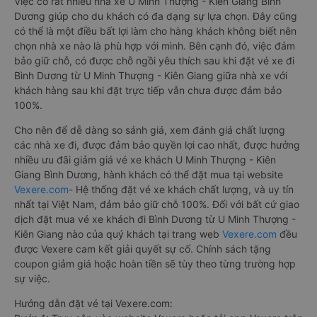
Việc có rất nhiều nhà xe U Minh Thượng - Kiên Giang Bình
Dương giúp cho du khách có đa dạng sự lựa chọn. Đây cũng
có thể là một điều bất lợi làm cho hàng khách không biết nên
chọn nhà xe nào là phù hợp với mình. Bên cạnh đó, việc đảm
bảo giữ chỗ, có được chỗ ngồi yêu thích sau khi đặt vé xe đi
Bình Dương từ U Minh Thượng - Kiên Giang giữa nhà xe với
khách hàng sau khi đặt trực tiếp vẫn chưa được đảm bảo
100%.
Cho nên để dễ dàng so sánh giá, xem đánh giá chất lượng
các nhà xe đi, được đảm bảo quyền lợi cao nhất, được hưởng
nhiều ưu đãi giảm giá vé xe khách U Minh Thượng - Kiên
Giang Bình Dương, hành khách có thể đặt mua tại website
Vexere.com
- Hệ thống đặt vé xe khách chất lượng, và uy tín
nhất tại Việt Nam, đảm bảo giữ chỗ 100%. Đối với bất cứ giao
dịch đặt mua vé xe khách đi Bình Dương từ U Minh Thượng -
Kiên Giang nào của quý khách tại trang web
Vexere.com
đều
được Vexere cam kết giải quyết sự cố. Chính sách tặng
coupon giảm giá hoặc hoàn tiền sẽ tùy theo từng trường hợp
sự việc.
Hướng dẫn đặt vé tại Vexere.com: