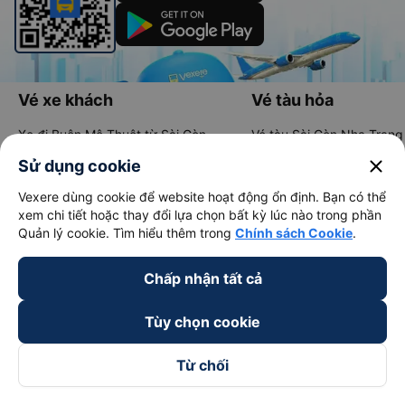
Vé xe khách
Vé tàu hỏa
Xe đi Buôn Mê Thuột từ Sài Gòn
Vé tàu Sài Gòn Nha Trang
close
Xe đi Vũng Tàu từ Sài Gòn
Vé tàu Sài Gòn Phan Thiết
Sử dụng cookie
Xe đi Nha Trang từ Sài Gòn
Vé tàu Sài Gòn Đà Nẵng
Vexere dùng cookie để website hoạt động ổn định. Bạn có thể
xem chi tiết hoặc thay đổi lựa chọn bất kỳ lúc nào trong phần
Xe đi Đà Lạt từ Sài Gòn
Vé tàu Sài Gòn Hà Nội
Quản lý cookie. Tìm hiểu thêm trong
Chính sách Cookie
.
Xe đi Sapa từ Hà Nội
Vé tàu Nha Trang Đà Nẵn
Chấp nhận tất cả
Xe đi Hải Phòng từ Hà Nội
Vé tàu Đà Nẵng Huế
Xe đi Vinh từ Hà Nội
Vé tàu Hà Nội Vinh
Tùy chọn cookie
Từ chối
Thuê xe