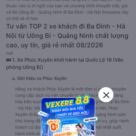
thuộc vào vị trí ngồi của bạn và chương trình khuyến mãi, giá
vé Xe Uông Bí - Quảng Ninh đi Ba Đình - Hà Nội limousine này
có thể sẽ rẻ hơn
Tư vấn TOP 2 xe khách đi Ba Đình - Hà
Nội từ Uông Bí - Quảng Ninh chất lượng
cao, uy tín, giá rẻ nhất 08/2026
null
🚌 1. Xe Phúc Xuyên khởi hành tại Quốc Lộ 18 (Văn
phòng Uông Bí)
a. Giới thiệu xe Phúc Xuyên
Hãng xe khách Phúc Xuyên là một đơn vị uy tín, chuyên
cung cấp dịch vụ vận chuyển hành khách và gửi hàng
hóa trên tuyến đường từ Uông Bí - Quảng Ninh đi Ba Đình
- Hà Nội. Với phương châm an toàn là trên hết, Phúc
Xuyên đi Ba Đình - Hà Nội từ Uông Bí - Quảng Ninh luôn
chú trọng đầu tư nâng cấp chất lượng dịch vụ, giúp hành
khách có được những trải nghiệm thoải mái nhất suốt
hành trình di chuyển.