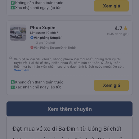
Không cần thanh toán trước
Xem giá
Xác nhận chỗ ngay lập tức
Phúc Xuyên
4.7
Limousine 10 chỗ *
(945 đánh giá)
Văn phòng Uông Bí
3 giờ 10 phút
Văn Phòng Dương Đình Nghệ
Xe buýt là loại tiêu chuẩn, không phải là loại mới nhất, nhưng dịch vụ thì
tuyệt vời. Hai tài xế thay phiên nhau lái, đảm bảo an toàn. Quản lý thân
thiện, và ba nhân viên chăm sóc chu đáo hành khách nước ngoài. Xe có
máy lạnh và cổng sạc USB, và dừng thường xuyên ở các khu vực nghỉ ngơi.
Xem thêm
Phí vào nhà vệ sinh là 3.000 VND. Có nhiều loại đồ ăn nhẹ để lựa chọn. Bạn
chỉ cần đợi bên trong bến xe để lên xe, nhưng do bị chậm trễ, hành trình mất
khoảng 9 tiếng. Tôi hài lòng với giá vé 480.000 VND.
Không cần thanh toán trước
Xem giá
Xác nhận chỗ ngay lập tức
Xem thêm chuyến
Đặt mua vé xe đi Ba Đình từ Uông Bí chất