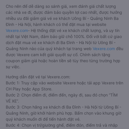
Cho nên để dễ dàng so sánh giá, xem đánh giá chất lượng
các nhà xe đi, được đảm bảo quyền lợi cao nhất, được hưởng
nhiều ưu đãi giảm giá vé xe khách Uông Bí - Quảng Ninh Ba
Đình - Hà Nội, hành khách có thể đặt mua tại website
Vexere.com
- Hệ thống đặt vé xe khách chất lượng, và uy tín
nhất tại Việt Nam, đảm bảo giữ chỗ 100%. Đối với bất cứ giao
dịch đặt mua vé xe khách đi Ba Đình - Hà Nội từ Uông Bí -
Quảng Ninh nào của quý khách tại trang web
Vexere.com
đều
được Vexere cam kết giải quyết sự cố. Chính sách tặng
coupon giảm giá hoặc hoàn tiền sẽ tùy theo từng trường hợp
sự việc.
Hướng dẫn đặt vé tại Vexere.com:
Bước 1: Truy cập vào website Vexere hoặc tải app Vexere trên
CH Play hoặc App Store.
Bước 2: Chọn điểm đi, điểm đến, ngày đi, sau đó chọn “TÌM
VÉ XE”.
Bước 3: Chọn hãng xe khách đi Ba Đình - Hà Nội từ Uông Bí -
Quảng Ninh, giờ khởi hành phù hợp. Bấm chọn vào khung giờ
quý khách muốn đi để tiến hành đặt vé.
Bước 4: Chọn vị trí/giường ghế, điểm đón, điểm trả và nhập