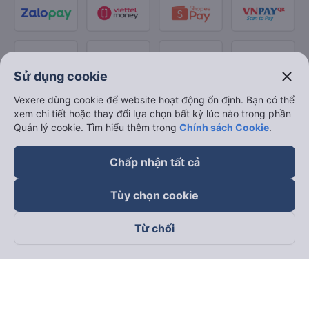
close
Sử dụng cookie
Vexere dùng cookie để website hoạt động ổn định. Bạn có thể
xem chi tiết hoặc thay đổi lựa chọn bất kỳ lúc nào trong phần
Quản lý cookie. Tìm hiểu thêm trong
Chính sách Cookie
.
Chấp nhận tất cả
Tùy chọn cookie
Từ chối
Theo dõi chúng tôi trên
Facebook
Tiktok
Youtube