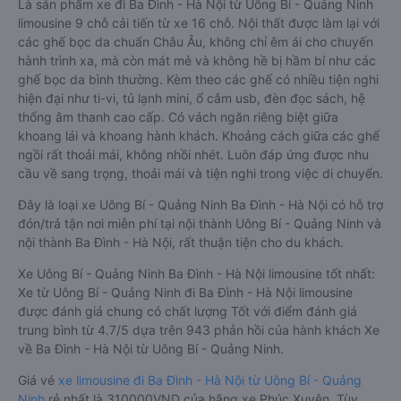
Là sản phẩm xe đi Ba Đình - Hà Nội từ Uông Bí - Quảng Ninh
limousine 9 chỗ cải tiến từ xe 16 chỗ. Nội thất được làm lại với
các ghế bọc da chuẩn Châu Âu, không chỉ êm ái cho chuyến
hành trình xa, mà còn mát mẻ và không hề bị hầm bí như các
ghế bọc da bình thường. Kèm theo các ghế có nhiều tiện nghi
hiện đại như ti-vi, tủ lạnh mini, ổ cắm usb, đèn đọc sách, hệ
thống âm thanh cao cấp. Có vách ngăn riêng biệt giữa
khoang lái và khoang hành khách. Khoảng cách giữa các ghế
ngồi rất thoải mái, không nhồi nhét. Luôn đáp ứng được nhu
cầu về sang trọng, thoải mái và tiện nghi trong việc di chuyển.
Đây là loại xe Uông Bí - Quảng Ninh Ba Đình - Hà Nội có hỗ trợ
đón/trả tận nơi miễn phí tại nội thành Uông Bí - Quảng Ninh và
nội thành Ba Đình - Hà Nội, rất thuận tiện cho du khách.
Xe Uông Bí - Quảng Ninh Ba Đình - Hà Nội limousine tốt nhất:
Xe từ Uông Bí - Quảng Ninh đi Ba Đình - Hà Nội limousine
được đánh giá chung có chất lượng Tốt với điểm đánh giá
trung bình từ 4.7/5 dựa trên 943 phản hồi của hành khách Xe
về Ba Đình - Hà Nội từ Uông Bí - Quảng Ninh.
Giá vé
xe limousine đi Ba Đình - Hà Nội từ Uông Bí - Quảng
Ninh
rẻ nhất là 310000VND của hãng xe Phúc Xuyên. Tùy