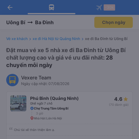
arrow_back
Tải app Vexere ngay!
Tải app Vexere
-30k
Mở app
Mở app
Nhận ưu đãi thành viên độc
-30k/ghế khi đặt vé máy bay qua
quyền
app
Uông Bí
Ba Đình
Chọn ngày
Vé xe khách
xe đi Hà Nội từ Quảng Ninh
xe đi Ba Đình từ Uông Bí
Đặt mua vé xe 5 nhà xe đi Ba Đình từ Uông Bí
chất lượng cao và giá vé ưu đãi nhất
: 28
chuyến mỗi ngày
Vexere Team
Ngày cập nhật: 07/08/2026
Phú Bình (Quảng Ninh)
4.6
Ghế ngồi 7 chỗ
(70 đánh giá)
Chợ Trung Tâm Uông Bí
3 giờ
Nhà Hát Lớn Hà Nội
Chú tài xế thân thiện lắm ạ.