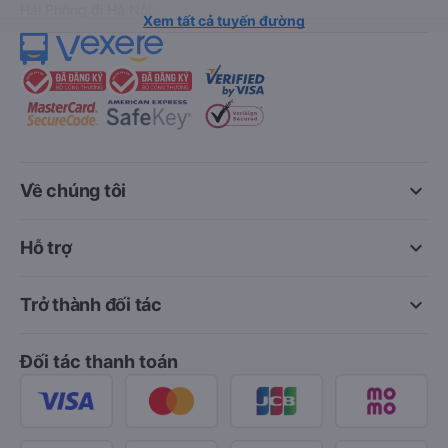
Hải Phòng đi Hà Nội
Xem tất cả tuyến đường
keyboard_arrow_down
Về chúng tôi
keyboard_arrow_down
Hỗ trợ
keyboard_arrow_down
Trở thành đối tác
Đối tác thanh toán