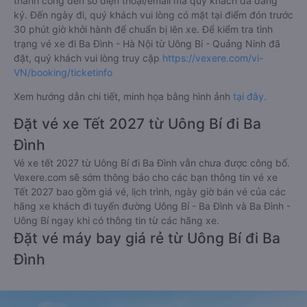
thành công đến số điện thoại/email mà quý khách đã đăng
ký. Đến ngày đi, quý khách vui lòng có mặt tại điểm đón trước
30 phút giờ khởi hành để chuẩn bị lên xe. Để kiểm tra tình
trạng vé xe đi Ba Đình - Hà Nội từ Uông Bí - Quảng Ninh đã
đặt, quý khách vui lòng truy cập
https://vexere.com/vi-
VN/booking/ticketinfo
Xem hướng dẫn chi tiết, minh họa bằng hình ảnh
tại đây.
Đặt vé xe Tết 2027 từ Uông Bí đi Ba
Đình
Vé xe tết 2027 từ Uông Bí đi Ba Đình vẫn chưa được công bố.
Vexere.com sẽ sớm thông báo cho các bạn thông tin vé xe
Tết 2027 bao gồm giá vé, lịch trình, ngày giờ bán vé của các
hãng xe khách đi tuyến đường Uông Bí - Ba Đình và Ba Đình -
Uông Bí ngay khi có thông tin từ các hãng xe.
Đặt vé máy bay giá rẻ từ Uông Bí đi Ba
Đình