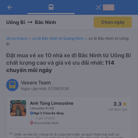
arrow_back
Tải app Vexere ngay!
Tải app Vexere
-30k
Mở app
Mở app
Nhận ưu đãi thành viên độc
-30k/ghế khi đặt vé máy bay qua
quyền
app
Uông Bí
Bắc Ninh
Chọn ngày
Vé xe khách
xe đi Bắc Ninh từ Quảng Ninh
xe đi Bắc Ninh từ Uông
Bí
Đặt mua vé xe 10 nhà xe đi Bắc Ninh từ Uông Bí
chất lượng cao và giá vé ưu đãi nhất
: 114
chuyến mỗi ngày
Vexere Team
Ngày cập nhật: 07/08/2026
Anh Tùng Limousine
3.3
Limousine 9 chỗ
(56 đánh giá)
Ngã 3 Chùa Ba Vàng
2 giờ 20 phút
Vincom Bắc Ninh
Chiếc xe khá ổn; chúng tôi đi cùng một chiếc xe buýt thoải mái suốt cả