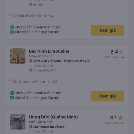
Đền Đô
Chú tài xế thân thiện lắm ạ.
Không cần thanh toán trước
Xem giá
Xác nhận chỗ ngay lập tức
Bắc Ninh Limousine
2.4
Limousine 9 chỗ
(55 đánh giá)
Bệnh viện Việt Nam - Thụy Điển Uông Bí
1 giờ 30 phút
Vincom Bắc Ninh
Tài xế của chuyến này rất tốt!
Không cần thanh toán trước
Xem giá
Xác nhận chỗ ngay lập tức
star_rate
Hùng Đức (Quảng Ninh)
3.1
Ghế ngồi 16 chỗ
(58 đánh giá)
Chợ Trung tâm Uông Bí
1 giờ 25 phút