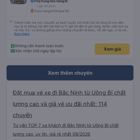
Chợ trung tâm Uông Bí
1 giờ 40 phút
Trạm xăng KCN Quế Võ
Thành thật mà nói, chuyến xe buýt tuyệt vời nhất mà tôi từng đi cho đến
nay là từ Móng Cái đến Hà Nội từ 11 giờ tối đến 6 giờ sáng. Nhân viên lịch sự
và hữu ích, và không giống như những chuyến đi khác, rất dễ ngủ, vì tài xế
không liên tục bóp còi. Tôi thức dậy lúc 4:30 sáng để kịp đi vệ sinh, và các
Xem thêm
tiện nghi thì sạch sẽ. Đây chắc chắn là một chiếc giường giá rẻ, nhưng với
một chiếc giường cỡ queen thấp với chiều cao 159 cm, tôi có thể vừa với
giày và ba lô của mình. Cổng USB hoạt động và với gói cước 8 gb/ngày của
Không cần thanh toán trước
Xem giá
Viettel, tôi có rất nhiều thứ để giải trí. Nước được cung cấp và điểm trừ thực
Xác nhận chỗ ngay lập tức
sự duy nhất là một bà cô ồn ào đang nói chuyện điện thoại. (không có nhiều
việc để làm với hàng xóm của bạn!)
Xem thêm chuyến
Đặt mua vé xe đi Bắc Ninh từ Uông Bí chất
lượng cao và giá vé ưu đãi nhất: 114
chuyến
Tư vấn TOP 7 xe khách đi Bắc Ninh từ Uông Bí chất
lượng cao, uy tín, giá rẻ nhất 08/2026