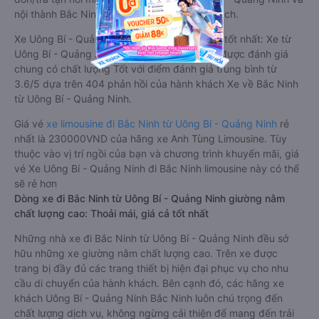
nội thành Bắc Ninh, rất thuận tiện cho du khách.
Xe Uông Bí - Quảng Ninh Bắc Ninh limousine tốt nhất: Xe từ
Uông Bí - Quảng Ninh đi Bắc Ninh limousine được đánh giá
chung có chất lượng Tốt với điểm đánh giá trung bình từ
3.6/5 dựa trên 404 phản hồi của hành khách Xe về Bắc Ninh
từ Uông Bí - Quảng Ninh.
Giá vé
xe limousine đi Bắc Ninh từ Uông Bí - Quảng Ninh
rẻ
nhất là 230000VND của hãng xe Anh Tùng Limousine. Tùy
thuộc vào vị trí ngồi của bạn và chương trình khuyến mãi, giá
vé Xe Uông Bí - Quảng Ninh đi Bắc Ninh limousine này có thể
sẽ rẻ hơn
Dòng xe đi Bắc Ninh từ Uông Bí - Quảng Ninh giường nằm
chất lượng cao: Thoải mái, giá cả tốt nhất
Những nhà xe đi Bắc Ninh từ Uông Bí - Quảng Ninh đều sở
hữu những xe giường nằm chất lượng cao. Trên xe được
trang bị đầy đủ các trang thiết bị hiện đại phục vụ cho nhu
cầu di chuyển của hành khách. Bên cạnh đó, các hãng xe
khách Uông Bí - Quảng Ninh Bắc Ninh luôn chú trọng đến
chất lượng dịch vụ, không ngừng cải thiện để mang đến trải