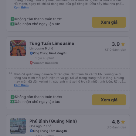
chặng đường. Điều duy nhất tôi muốn nói là điều đáng tiếc là điều hòa bật
rất mạnh, ngay cả khi đã đóng các cửa gió riêng lẻ. Điều này hầu như phổ
biến ở châu Á. Vì vậy, hãy mang theo quần áo ấm hoặc thứ gì đó để che
Xem thêm
chắn.
Không cần thanh toán trước
Xem giá
Xác nhận chỗ ngay lập tức
Tùng Tuấn Limousine
3.9
Limousine 9 chỗ
(210 đánh giá)
Chợ Trung tâm Uông Bí
1 giờ 45 phút
Vincom Bắc Ninh
Mình để quên máy camera ở trên ghế. Đi từ Yên Tử về tới HN. Xuống xe 3
tiếng sau mình mới phát hiện ra và gọi tài xế trong trạng thái lo lắng. Nhưng
may mắn đã đến với mình, các anh nhà xe hỗ trợ rất nhiệt tình luôn. Rất cảm
ơn và chúc các anh nhà xe Tùng Tuấn sức khoẻ, vạn dặm bình an ạ!
Xem thêm
Không cần thanh toán trước
Xem giá
Xác nhận chỗ ngay lập tức
Phú Bình (Quảng Ninh)
4.6
Ghế ngồi 7 chỗ
(70 đánh giá)
Chợ Trung Tâm Uông Bí
2 giờ 10 phút