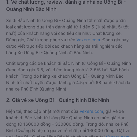
1. Về chất lượng, review, đánh giá nhà xe Uông Bí -
Quảng Ninh Bắc Ninh
Xe đi Bắc Ninh từ Uông Bí - Quảng Ninh tốt nhất được phân
loại chất lượng dựa trên đánh giá từ 1 đến 5 (1: tệ nhất, 5: tốt
nhất) của khách hàng với các tiêu chí như: Chất lượng xe,
Đúng giờ, Chất lượng phục vụ trên
Vexere.com
. Đánh giá này
được viết trực tiếp bởi các khách hàng đã trải nghiệm các
hãng Xe Uông Bí - Quảng Ninh đi Bắc Ninh.
Chất lượng các xe khách đi Bắc Ninh từ Uông Bí - Quảng Ninh
được đánh giá 3.6, với điểm trung bình là 3.6/5 bởi 545 hành
khách. Trong đó hãng xe khách Uông Bí - Quảng Ninh Bắc
Ninh tốt nhất tuyến được đánh giá 4.5/5 bởi 68 hành khách là
nhà xe Phú Bình (Quảng Ninh).
2. Giá vé xe Uông Bí - Quảng Ninh Bắc Ninh
Hiện tại, theo cập nhật mới nhất của
Vexere.com
, giá vé xe
khách đi Bắc Ninh từ Uông Bí - Quảng Ninh có mức giá dao
động từ 160000 đồng - 330000 đồng. Trong đó, nhà xe Phú
Bình (Quảng Ninh) có giá vé rẻ nhất, chỉ 160000 đồng. Đặt vé
xe Uông Bí - Quảng Ninh Bắc Ninh chính hãng tại
Vexere.com