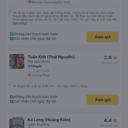
Nhà máy Samsung Bắc Ninh
Tôi đã đợi ở điểm đón được ghi trong email, nhưng đó là một địa điểm khác.
Người điều hành đã cố gắng đi bộ để đón tôi. Tôi thực sự cảm động trước
hành động này và sau đó họ vẫn rất thân thiện. Tôi nghĩ đây là một nhà điều
hành xe buýt rất đáng tin cậy.
Xem thêm
Không cần thanh toán trước
Xem giá
Xác nhận chỗ ngay lập tức
star_rate
Tuấn Kiệt (Thái Nguyên)
3.6
Ghế ngồi 28 chỗ
(16 đánh giá)
Uông Bí
2 giờ 5 phút
Cầu Đại Phúc
Xe đi quá êm ạ lái xe nhiệt tình . Xe chạy nhanh chóng
Không cần thanh toán trước
Xem giá
Xác nhận chỗ ngay lập tức
star_rate
Ka Long (Hoàng Kiên)
4.4
Cabin 34 phòng
(83 đánh giá)