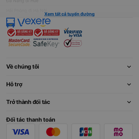
Đà Nẵng đi Huế
Hải Phòng đi Hà Nội
Xem tất cả tuyến đường
keyboard_arrow_down
Về chúng tôi
keyboard_arrow_down
Hỗ trợ
keyboard_arrow_down
Trở thành đối tác
Đối tác thanh toán