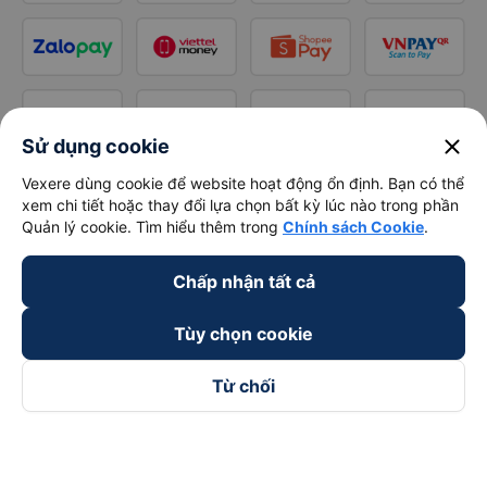
close
Sử dụng cookie
Vexere dùng cookie để website hoạt động ổn định. Bạn có thể
xem chi tiết hoặc thay đổi lựa chọn bất kỳ lúc nào trong phần
Quản lý cookie. Tìm hiểu thêm trong
Chính sách Cookie
.
Chấp nhận tất cả
Tùy chọn cookie
Từ chối
Theo dõi chúng tôi trên
Facebook
Tiktok
Youtube