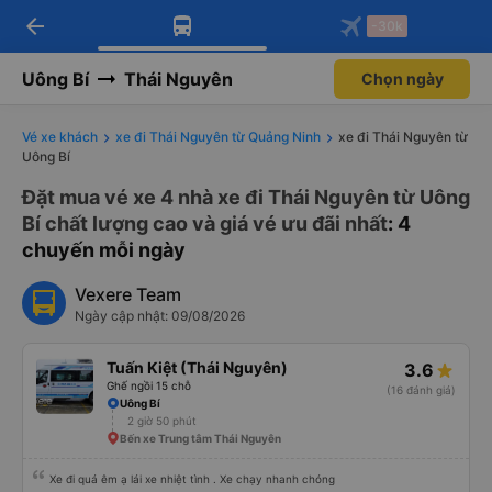
arrow_back
Tải app Vexere ngay!
Tải app Vexere
-30k
Mở app
Mở app
Nhận ưu đãi thành viên độc
-30k/ghế khi đặt vé máy bay qua
quyền
app
Uông Bí
Thái Nguyên
Chọn ngày
Vé xe khách
xe đi Thái Nguyên từ Quảng Ninh
xe đi Thái Nguyên từ
Uông Bí
Đặt mua vé xe 4 nhà xe đi Thái Nguyên từ Uông
Bí chất lượng cao và giá vé ưu đãi nhất
: 4
chuyến mỗi ngày
Vexere Team
Ngày cập nhật: 09/08/2026
Tuấn Kiệt (Thái Nguyên)
3.6
Ghế ngồi 15 chỗ
(16 đánh giá)
Uông Bí
2 giờ 50 phút
Bến xe Trung tâm Thái Nguyên
Xe đi quá êm ạ lái xe nhiệt tình . Xe chạy nhanh chóng