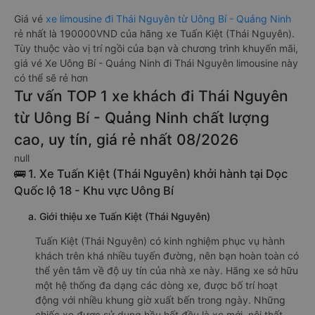
Giá vé
xe limousine đi Thái Nguyên từ Uông Bí - Quảng Ninh
rẻ nhất là 190000VND của hãng xe Tuấn Kiệt (Thái Nguyên).
Tùy thuộc vào vị trí ngồi của bạn và chương trình khuyến mãi,
giá vé Xe Uông Bí - Quảng Ninh đi Thái Nguyên limousine này
có thể sẽ rẻ hơn
Tư vấn TOP 1 xe khách đi Thái Nguyên
từ Uông Bí - Quảng Ninh chất lượng
cao, uy tín, giá rẻ nhất 08/2026
null
🚌 1. Xe Tuấn Kiệt (Thái Nguyên) khởi hành tại Dọc
Quốc lộ 18 - Khu vực Uông Bí
a. Giới thiệu xe Tuấn Kiệt (Thái Nguyên)
Tuấn Kiệt (Thái Nguyên) có kinh nghiệm phục vụ hành
khách trên khá nhiều tuyến đường, nên bạn hoàn toàn có
thể yên tâm về độ uy tín của nhà xe này. Hãng xe sở hữu
một hệ thống đa dạng các dòng xe, được bố trí hoạt
động với nhiều khung giờ xuất bến trong ngày. Những
chiếc xe được sử dụng hầu hết đều là xe mới, nội thất