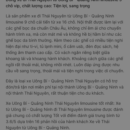
chỗ vip, chất lượng cao: Tiện lợi, sang trọng
Là sản phẩm xe đi Thái Nguyên từ Uông Bí - Quảng Ninh
limousine 9 chỗ cải tiến từ xe 16 chỗ. Nội thất được làm lại với
các ghế bọc da chuẩn Châu Âu, không chỉ êm ái cho chuyến
hành trình xa, mà còn mát mẻ và không hề bị hầm bí như các
ghế bọc da bình thường. Kèm theo các ghế có nhiều tiện nghi
hiện đại như ti-vi, tủ lạnh mini, ổ cắm usb, đèn đọc sách, hệ
thống âm thanh cao cấp. Có vách ngăn riêng biệt giữa
khoang lái và khoang hành khách. Khoảng cách giữa các ghế
ngồi rất thoải mái, không nhồi nhét. Luôn đáp ứng được nhu
cầu về sang trọng, thoải mái và tiện nghi trong việc di chuyển.
Đây là loại xe Uông Bí - Quảng Ninh Thái Nguyên có hỗ trợ
đón/trả tận nơi miễn phí tại nội thành Uông Bí - Quảng Ninh và
nội thành Thái Nguyên, rất thuận tiện cho du khách.
Xe Uông Bí - Quảng Ninh Thái Nguyên limousine tốt nhất: Xe
từ Uông Bí - Quảng Ninh đi Thái Nguyên limousine được đánh
giá chung có chất lượng Tốt với điểm đánh giá trung bình từ
3.6/5 dựa trên 16 phản hồi của hành khách Xe về Thái
Nguyên từ Uông Bí - Quảng Ninh.