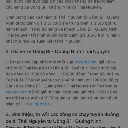
này được viết trực tiếp bởi các khách hàng đã trải nghiệm
các hãng Xe Uông Bí - Quảng Ninh đi Thái Nguyên.
Chất lượng các xe khách đi Thái Nguyên từ Uông Bí - Quảng
Ninh được đánh giá 3.6, với điểm trung bình là 3.6/5 bởi 16
hành khách. Trong đó hãng xe khách Uông Bí - Quảng Ninh
Thái Nguyên tốt nhất tuyến được đánh giá 3.6/5 bởi 16 hành
khách là nhà xe Tuấn Kiệt (Thái Nguyên).
2. Giá vé xe Uông Bí - Quảng Ninh Thái Nguyên
Hiện tại, theo cập nhật mới nhất của
Vexere.com
, giá vé xe
khách đi Thái Nguyên từ Uông Bí - Quảng Ninh có mức giá
dao động từ 190000 đồng - 190000 đồng. Trong đó, nhà xe
Tuấn Kiệt (Thái Nguyên) có giá vé rẻ nhất, chỉ 190000 đồng.
Đặt vé xe Uông Bí - Quảng Ninh Thái Nguyên chính hãng tại
Vexere.com
để có giá rẻ nhất, đảm bảo giữ chỗ 100% và hỗ
trợ đổi trả vé miễn phí. Tổng đài tư vấn, đặt vé và đổi trả vé
miễn phí:
1900 888684
.
3. Giới thiệu, tư vấn các dòng xe chạy tuyến đường
xe đi Thái Nguyên từ Uông Bí - Quảng Ninh:
Dòng xe đi Thái Nguyên từ Uông Bí - Quảng Ninh limousine 9