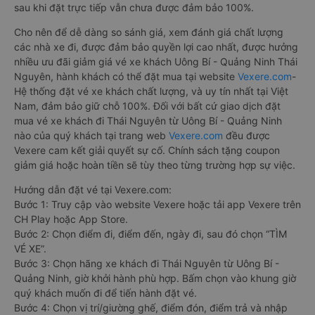
sau khi đặt trực tiếp vẫn chưa được đảm bảo 100%.
Cho nên để dễ dàng so sánh giá, xem đánh giá chất lượng
các nhà xe đi, được đảm bảo quyền lợi cao nhất, được hưởng
nhiều ưu đãi giảm giá vé xe khách Uông Bí - Quảng Ninh Thái
Nguyên, hành khách có thể đặt mua tại website
Vexere.com
-
Hệ thống đặt vé xe khách chất lượng, và uy tín nhất tại Việt
Nam, đảm bảo giữ chỗ 100%. Đối với bất cứ giao dịch đặt
mua vé xe khách đi Thái Nguyên từ Uông Bí - Quảng Ninh
nào của quý khách tại trang web
Vexere.com
đều được
Vexere cam kết giải quyết sự cố. Chính sách tặng coupon
giảm giá hoặc hoàn tiền sẽ tùy theo từng trường hợp sự việc.
Hướng dẫn đặt vé tại Vexere.com:
Bước 1: Truy cập vào website Vexere hoặc tải app Vexere trên
CH Play hoặc App Store.
Bước 2: Chọn điểm đi, điểm đến, ngày đi, sau đó chọn “TÌM
VÉ XE”.
Bước 3: Chọn hãng xe khách đi Thái Nguyên từ Uông Bí -
Quảng Ninh, giờ khởi hành phù hợp. Bấm chọn vào khung giờ
quý khách muốn đi để tiến hành đặt vé.
Bước 4: Chọn vị trí/giường ghế, điểm đón, điểm trả và nhập