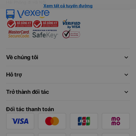
Hải Phòng đi Hà Nội
Xem tất cả tuyến đường
keyboard_arrow_down
Về chúng tôi
keyboard_arrow_down
Hỗ trợ
keyboard_arrow_down
Trở thành đối tác
Đối tác thanh toán