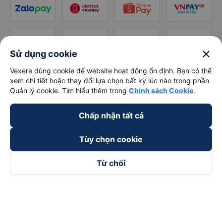
close
Sử dụng cookie
Vexere dùng cookie để website hoạt động ổn định. Bạn có thể
xem chi tiết hoặc thay đổi lựa chọn bất kỳ lúc nào trong phần
Quản lý cookie. Tìm hiểu thêm trong
Chính sách Cookie
.
Chấp nhận tất cả
Tùy chọn cookie
Từ chối
Theo dõi chúng tôi trên
Facebook
Tiktok
Youtube