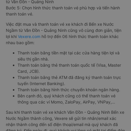
từ Vân Đồn - Quảng Ninh
Bước 5: Chọn hình thức thanh toán vé phù hợp và tiến hành
thanh toán vé.
Việc đặt mua và thanh toán vé xe khách đi Bến xe Nước
Ngầm từ Vân Đồn - Quảng Ninh cũng vô cùng đơn giản, tiện
lợi khi
Vexere.com
hỗ trợ đến 06 hình thức thanh toán khác
nhau bao gồm:
Thanh toán bằng tiền mặt tại các cửa hàng tiện lợi và
siêu thị gần nhà.
Thanh toán bằng thẻ thanh toán quốc tế (Visa, Master
Card, JCB).
Thanh toán bằng thẻ ATM đã đăng ký thanh toán trực
tuyến (Internet Banking).
Thanh toán bằng hình thức chuyển khoản ngân hàng.
Bên cạnh đó, quý khách cũng có thể thanh toán vé
thông qua các ví Momo, ZaloPay, AirPay, VNPay,…
Sau khi thanh toán vé xe khách Vân Đồn - Quảng Ninh Bến xe
Nước Ngầm thành công, Vexere sẽ gửi tin nhắn/email xác
nhận thành công đến số điện thoại/email mà quý khách đã
đăng ký. Đến ngày đi, quý khách vui lòng có mặt tại điểm đón