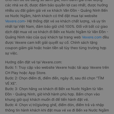
các nhà xe đi, được đảm bảo quyền lợi cao nhất, được hưởng
nhiều ưu đãi giảm giá vé xe khách Vân Đồn - Quảng Ninh Bến
xe Nước Ngầm, hành khách có thể đặt mua tại website
Vexere.com
- Hệ thống đặt vé xe khách chất lượng, và uy tín
nhất tại Việt Nam, đảm bảo giữ chỗ 100%. Đối với bất cứ giao
dịch đặt mua vé xe khách đi Bến xe Nước Ngầm từ Vân Đồn -
Quảng Ninh nào của quý khách tại trang web
Vexere.com
đều
được Vexere cam kết giải quyết sự cố. Chính sách tặng
coupon giảm giá hoặc hoàn tiền sẽ tùy theo từng trường hợp
sự việc.
Hướng dẫn đặt vé tại Vexere.com:
Bước 1: Truy cập vào website Vexere hoặc tải app Vexere trên
CH Play hoặc App Store.
Bước 2: Chọn điểm đi, điểm đến, ngày đi, sau đó chọn “TÌM
VÉ XE”.
Bước 3: Chọn hãng xe khách đi Bến xe Nước Ngầm từ Vân
Đồn - Quảng Ninh, giờ khởi hành phù hợp. Bấm chọn vào
khung giờ quý khách muốn đi để tiến hành đặt vé.
Bước 4: Chọn vị trí/giường ghế, điểm đón, điểm trả và nhập
thông tin hành khách khi đặt mua vé xe đi Bến xe Nước Ngầm