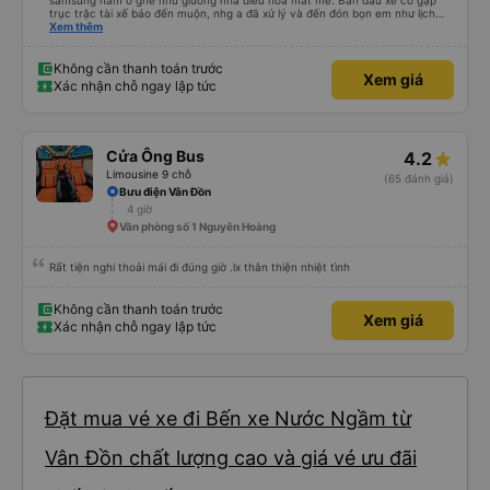
samsung nằm ở ghế như giường nhà điều hoà mát mẻ. Ban đầu xe có gặp
trục trặc tài xế báo đến muộn, nhg a đã xử lý và đến đón bọn em như lịch
trên hệ thống. Anh tài xế Văn Sĩ quá vui tính và nhiệt tình, trời mưa gió đã
Xem thêm
chở bọn e về tận nơi an toàn. 5⭐️ cho anh tài xế Văn Sĩ cùng với nhà xe. Lần
sau e mong có duyên gặp lại a ạ.
Không cần thanh toán trước
Xem giá
Xác nhận chỗ ngay lập tức
Cửa Ông Bus
4.2
Limousine 9 chỗ
(65 đánh giá)
Bưu điện Vân Đồn
4 giờ
Văn phòng số 1 Nguyễn Hoàng
Rất tiện nghi thoải mái đi đúng giờ .lx thân thiện nhiệt tình
Không cần thanh toán trước
Xem giá
Xác nhận chỗ ngay lập tức
Đặt mua vé xe đi Bến xe Nước Ngầm từ
Vân Đồn chất lượng cao và giá vé ưu đãi