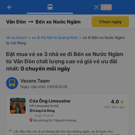
arrow_back
Tải app Vexere ngay!
Tải app Vexere
-30k
Mở app
Mở app
Nhận ưu đãi thành viên độc
-30k/ghế khi đặt vé máy bay qua
quyền
app
Vân Đồn
Bến xe Nước Ngầm
Chọn ngày
Vé xe khách
xe đi Hà Nội từ Quảng Ninh
xe đi Bến xe Nước Ngầm
từ Cái Rồng
Đặt mua vé xe 3 nhà xe đi Bến xe Nước Ngầm
từ Vân Đồn chất lượng cao và giá vé ưu đãi
nhất
: 0 chuyến mỗi ngày
Vexere Team
Ngày cập nhật: 09/08/2026
Cửa Ông Limousine
4.0
VIP Limousine 9 chỗ
(621 đánh giá)
Cảng Cái Rồng
4 giờ 15 phút
Văn phòng Số 1 Nguyễn Hoàng
Lần đầu tiên em đi xe đường dài mà như đường ngắn, xe đi mướt như