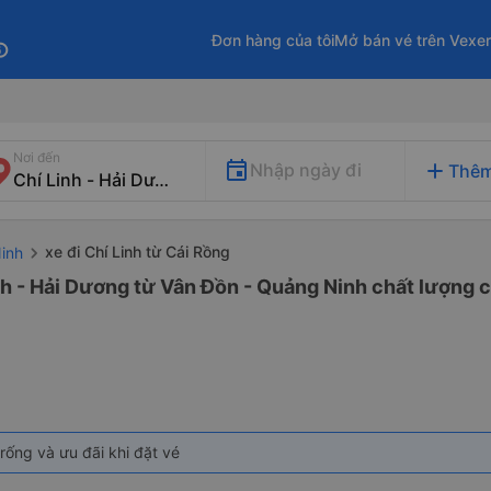
Đơn hàng của tôi
Mở bán vé trên Vexe
fo
Nơi đến
add
Nhập ngày đi
Thêm
xe đi Chí Linh từ Cái Rồng
inh
nh - Hải Dương từ Vân Đồn - Quảng Ninh chất lượng c
rống và ưu đãi khi đặt vé