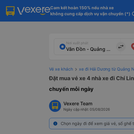
Cam kết hoàn 150% nếu nhà xe

không cung cấp dịch vụ vận chuyển (*)
in
Nơi xuất phát
import_export
Vé xe khách
xe đi Hải Dương từ Quảng N
Đặt mua vé xe 4 nhà xe đi Chí Li
chuyến mỗi ngày
Vexere Team
Ngày cập nhật: 05/08/2026
Chọn ngày đi để xem giá vé, số ghế t
info