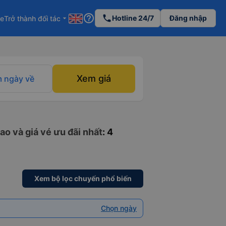
help_outline
phone
Hotline 24/7
Đăng nhập
re
Trở thành đối tác
arrow_drop_down
Xem giá
 ngày về
ao và giá vé ưu đãi nhất
: 4
Xem bộ lọc chuyến phổ biến
Chọn ngày