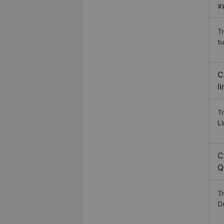
x
T
t
C
l
T
L
C
Q
Tr
D