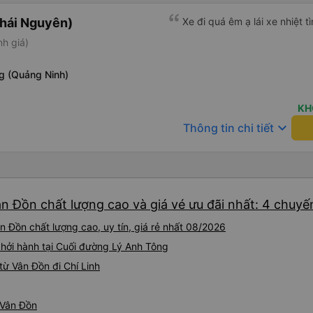
Thái Nguyên)
Xe đi quá êm ạ lái xe nhiệt 
nh giá)
g (Quảng Ninh)
KH
keyboard_arrow_down
Thông tin chi tiết
ân Đồn chất lượng cao và giá vé ưu đãi nhất: 4 chuyế
n Đồn chất lượng cao, uy tín, giá rẻ nhất 08/2026
khởi hành tại Cuối đường Lý Anh Tông
ừ Vân Đồn đi Chí Linh
ừ Vân Đồn