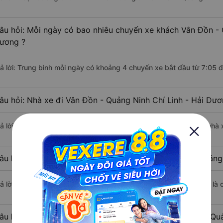
âu hỏi: Mỗi ngày có bao nhiêu chuyến xe khách Vân Đồn - Q
ương ?
rả lời: Trung bình mỗi ngày có khoảng 4 chuyến xe bắt đầu từ 7:05 
âu hỏi: Nhà xe đi Vân Đồn - Quảng Ninh Chí Linh - Hải Dư
rả lời: Chuyến xe có giờ xuất phát sớm nhất vào lúc 7:05 là của nhà 
âu hỏi: Nhà xe đi Chí Linh - Hải Dương từ Vân Đồn - Quảng
rả lời: Chuyến xe có giờ xuất phát trễ (muộn) nhất là vào lúc 7:15 là
âu hỏi: Review xe đi Chí Linh - Hải Dương từ Vân Đồn - Qu