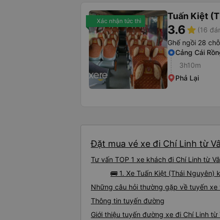
Tuấn Kiệt (
Xác nhận tức thì
3.6
star
(16 đá
Ghế ngồi 28 chỗ
Cảng Cái Rồn
3h10m
Phả Lại
Đặt mua vé xe đi Chí Linh từ V
Tư vấn TOP 1 xe khách đi Chí Linh từ Vâ
🚌 1. Xe Tuấn Kiệt (Thái Nguyên) 
Những câu hỏi thường gặp về tuyến xe t
Thông tin tuyến đường
Giới thiệu tuyến đường xe đi Chí Linh t