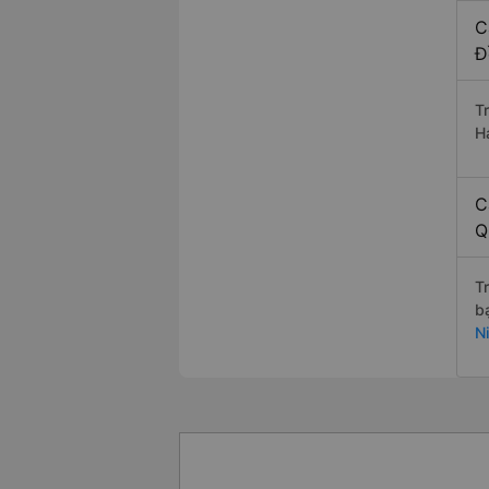
C
Đ
T
H
C
Q
T
b
N