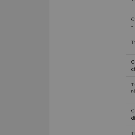
C
-
Tr
C
c
T
n
C
d
T