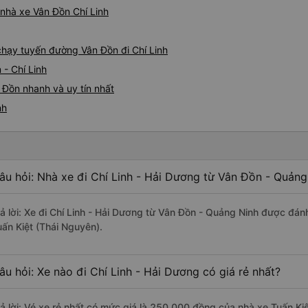
á nhà xe Vân Đồn Chí Linh
 chạy tuyến đường Vân Đồn đi Chí Linh
 - Chí Linh
 Đồn nhanh và uy tín nhất
nh
âu hỏi: Nhà xe đi Chí Linh - Hải Dương từ Vân Đồn - Quảng
rả lời: Xe đi Chí Linh - Hải Dương từ Vân Đồn - Quảng Ninh được đánh
uấn Kiệt (Thái Nguyên).
âu hỏi: Xe nào đi Chí Linh - Hải Dương có giá rẻ nhất?
rả lời: Vé xe rẻ nhất có mức giá là 250.000 đồng của nhà xe Tuấn Ki