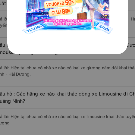
uất sắc, cao cấp nhất?
rả lời: Tạm thời chưa đủ review để đánh giá có nhà xe đi Chí Linh -
uyến đường này có chất lượng xuất sắc.
âu hỏi: Có loại xe Vân Đồn - Quảng Ninh Chí Linh - Hải Dư
imousine phòng đôi không?
rả lời: Hiện tại chưa có nhà xe nào có loại xe giường nằm đôi khai t
inh - Hải Dương.
âu hỏi: Các hãng xe nào khai thác dòng xe Limousine đi Ch
uảng Ninh?
ả lời: Hiện tại chưa có nhà xe nào có loại xe limousine khai thác tuy
ương