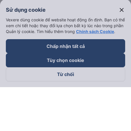
close
Sử dụng cookie
Vexere dùng cookie để website hoạt động ổn định. Bạn có thể
xem chi tiết hoặc thay đổi lựa chọn bất kỳ lúc nào trong phần
Quản lý cookie. Tìm hiểu thêm trong
Chính sách Cookie
.
Chấp nhận tất cả
Tùy chọn cookie
Từ chối
Theo dõi chúng tôi trên
Facebook
Tiktok
Youtube
Công ty TNHH Thương Mại Dịch Vụ Vexere
Địa chỉ đăng ký kinh doanh: 8C Chữ Đồng Tử, Phường Tân
Sơn Nhất, TP. Hồ Chí Minh, Việt Nam