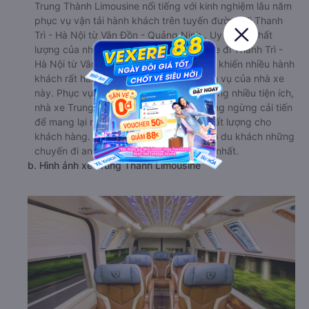
Trung Thành Limousine nổi tiếng với kinh nghiệm lâu năm
phục vụ vận tải hành khách trên tuyến đường đi Thanh
Trì - Hà Nội từ Vân Đồn - Quảng Ninh . Uy tín và chất
lượng của nhà xe Trung Thành Limousine đi Thanh Trì -
Hà Nội từ Vân Đồn - Quảng Ninh là lý do khiến nhiều hành
khách rất hài lòng khi chọn sử dụng dịch vụ của nhà xe
này. Phục vụ dòng xe chất lượng cao cùng nhiều tiện ích,
nhà xe Trung Thành Limousine luôn không ngừng cải tiến
để mang lại ngày càng nhiều dịch vụ chất lượng cho
khách hàng. Luôn đảm bảo mang lại cho du khách những
chuyến đi an toàn, thoái mái và hài lòng nhất.
b. Hình ảnh xe Trung Thành Limousine