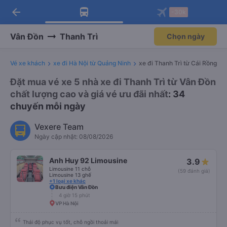
arrow_back
Tải app Vexere ngay!
Tải app Vexere
-30k
Mở app
Mở app
Nhận ưu đãi thành viên độc
-30k/ghế khi đặt vé máy bay qua
quyền
app
Vân Đồn
Thanh Trì
Chọn ngày
Vé xe khách
xe đi Hà Nội từ Quảng Ninh
xe đi Thanh Trì từ Cái Rồng
Đặt mua vé xe 5 nhà xe đi Thanh Trì từ Vân Đồn
chất lượng cao và giá vé ưu đãi nhất
: 34
chuyến mỗi ngày
Vexere Team
Ngày cập nhật: 08/08/2026
Anh Huy 92 Limousine
3.9
Limousine 11 chỗ
(59 đánh giá)
Limousine 13 ghế
+1 loại xe khác
Bưu điện Vân Đồn
4 giờ 15 phút
VP Hà Nội
Thái độ phục vụ tốt, chỗ ngồi thoải mái