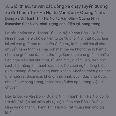
3. Giới thiệu, tư vấn các dòng xe chạy tuyến đường
xe đi Thanh Trì - Hà Nội từ Vân Đồn - Quảng Ninh:
Dòng xe đi Thanh Trì - Hà Nội từ Vân Đồn - Quảng Ninh
limousine 9 chỗ vip, chất lượng cao: Tiện lợi, sang trọng
Là sản phẩm xe đi Thanh Trì - Hà Nội từ Vân Đồn - Quảng
Ninh limousine 9 chỗ cải tiến từ xe 16 chỗ. Nội thất được làm
lại với các ghế bọc da chuẩn Châu Âu, không chỉ êm ái cho
chuyến hành trình xa, mà còn mát mẻ và không hề bị hầm bí
như các ghế bọc da bình thường. Kèm theo các ghế có nhiều
tiện nghi hiện đại như ti-vi, tủ lạnh mini, ổ cắm usb, đèn đọc
sách, hệ thống âm thanh cao cấp. Có vách ngăn riêng biệt
giữa khoang lái và khoang hành khách. Khoảng cách giữa các
ghế ngồi rất thoải mái, không nhồi nhét. Luôn đáp ứng được
nhu cầu về sang trọng, thoải mái và tiện nghi trong việc di
chuyển.
Đây là loại xe Vân Đồn - Quảng Ninh Thanh Trì - Hà Nội có hỗ
trợ đón/trả tận nơi miễn phí tại nội thành Vân Đồn - Quảng
Ninh và nội thành Thanh Trì - Hà Nội, rất thuận tiện cho du
khách.