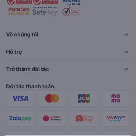
keyboard_arrow_down
Về chúng tôi
keyboard_arrow_down
Hỗ trợ
keyboard_arrow_down
Trở thành đối tác
Đối tác thanh toán