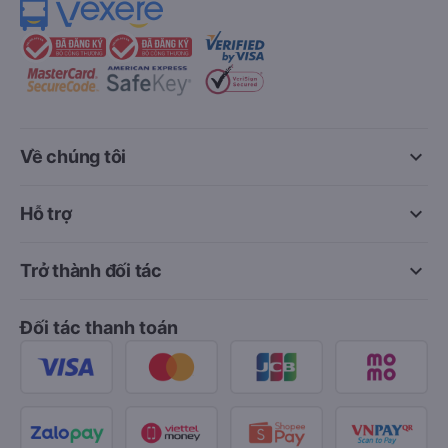
keyboard_arrow_down
Về chúng tôi
keyboard_arrow_down
Hỗ trợ
keyboard_arrow_down
Trở thành đối tác
Đối tác thanh toán