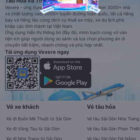
Tàu hoả và Thuê xe
Vexere - ứng dụng đặt vé đa phương tiện với hơn 3000+ nhà
xe chất lượng cao, 5000+ tuyến đường toàn quốc, tất cả hãng
bay và hãng tàu cùng dịch vụ thuê xe máy, xe du lịch phủ
khắp các tỉnh thành tại Việt Nam.
Ứng dụng hiển thị thông tin đầy đủ, minh bạch cùng vô vàn
tiện ích giúp người dùng so sánh và lựa chọn phương án di
chuyển tiết kiệm, nhanh chóng và phù hợp nhất.
Tải ứng dụng Vexere ngay
Vé xe khách
Vé tàu hỏa
Xe đi Buôn Mê Thuột từ Sài Gòn
Vé tàu Sài Gòn Nha Trang
Xe đi Vũng Tàu từ Sài Gòn
Vé tàu Sài Gòn Phan Thiết
Xe đi Nha Trang từ Sài Gòn
Vé tàu Sài Gòn Đà Nẵng