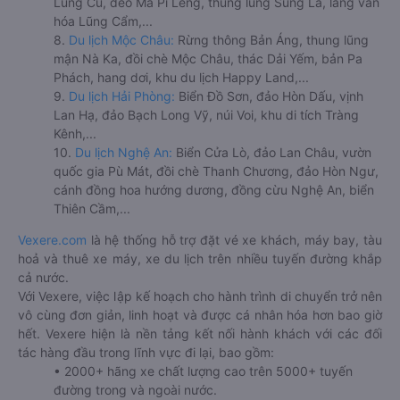
Lũng Cú, đèo Mã Pí Lèng, thung lũng Sủng Là, làng văn
hóa Lũng Cẩm,...
8.
Du lịch Mộc Châu:
Rừng thông Bản Áng, thung lũng
mận Nà Ka, đồi chè Mộc Châu, thác Dải Yếm, bản Pa
Phách, hang dơi, khu du lịch Happy Land,...
9.
Du lịch Hải Phòng:
Biển Đồ Sơn, đảo Hòn Dấu, vịnh
Lan Hạ, đảo Bạch Long Vỹ, núi Voi, khu di tích Tràng
Kênh,...
10.
Du lịch Nghệ An:
Biển Cửa Lò, đảo Lan Châu, vườn
quốc gia Pù Mát, đồi chè Thanh Chương, đảo Hòn Ngư,
cánh đồng hoa hướng dương, đồng cừu Nghệ An, biển
Thiên Cầm,...
Vexere.com
là hệ thống hỗ trợ đặt vé xe khách, máy bay, tàu
hoả và thuê xe máy, xe du lịch trên nhiều tuyến đường khắp
cả nước.
Với Vexere, việc lập kế hoạch cho hành trình di chuyển trở nên
vô cùng đơn giản, linh hoạt và được cá nhân hóa hơn bao giờ
hết. Vexere hiện là nền tảng kết nối hành khách với các đối
tác hàng đầu trong lĩnh vực đi lại, bao gồm:
• 2000+ hãng xe chất lượng cao trên 5000+ tuyến
đường trong và ngoài nước.