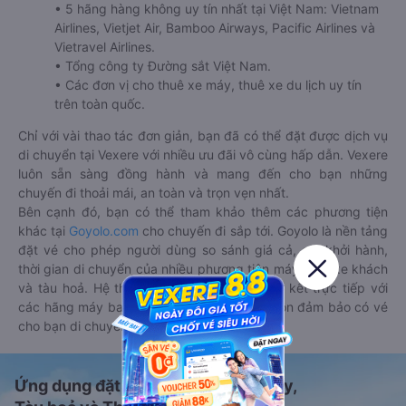
• 5 hãng hàng không uy tín nhất tại Việt Nam: Vietnam
Airlines, Vietjet Air, Bamboo Airways, Pacific Airlines và
Vietravel Airlines.
• Tổng công ty Đường sắt Việt Nam.
• Các đơn vị cho thuê xe máy, thuê xe du lịch uy tín
trên toàn quốc.
Chỉ với vài thao tác đơn giản, bạn đã có thể đặt được dịch vụ
di chuyển tại Vexere với nhiều ưu đãi vô cùng hấp dẫn. Vexere
luôn sẵn sàng đồng hành và mang đến cho bạn những
chuyến đi thoải mái, an toàn và trọn vẹn nhất.
Bên cạnh đó, bạn có thể tham khảo thêm các phương tiện
khác tại
Goyolo.com
cho chuyến đi sắp tới. Goyolo là nền tảng
đặt vé cho phép người dùng so sánh giá cả, giờ khởi hành,
thời gian di chuyển của nhiều phương tiện máy bay, xe khách
và tàu hoả. Hệ thống của Goyolo được liên kết trực tiếp với
các hãng máy bay, xe khách và tàu hoả, luôn đảm bảo có vé
cho bạn di chuyển.
Ứng dụng đặt vé Xe khách, Máy bay,