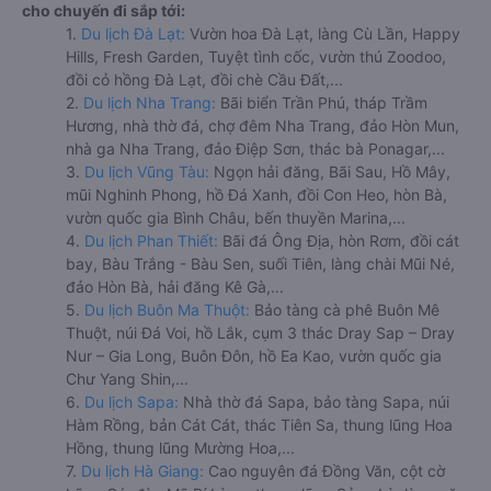
cho chuyến đi sắp tới:
1.
Du lịch Đà Lạt:
Vườn hoa Đà Lạt, làng Cù Lần, Happy
Hills, Fresh Garden, Tuyệt tình cốc, vườn thú Zoodoo,
đồi cỏ hồng Đà Lạt, đồi chè Cầu Đất,...
2.
Du lịch Nha Trang:
Bãi biển Trần Phú, tháp Trầm
Hương, nhà thờ đá, chợ đêm Nha Trang, đảo Hòn Mun,
nhà ga Nha Trang, đảo Điệp Sơn, thác bà Ponagar,...
3.
Du lịch Vũng Tàu:
Ngọn hải đăng, Bãi Sau, Hồ Mây,
mũi Nghinh Phong, hồ Đá Xanh, đồi Con Heo, hòn Bà,
vườn quốc gia Bình Châu, bến thuyền Marina,...
4.
Du lịch Phan Thiết:
Bãi đá Ông Địa, hòn Rơm, đồi cát
bay, Bàu Trắng - Bàu Sen, suối Tiên, làng chài Mũi Né,
đảo Hòn Bà, hải đăng Kê Gà,...
5.
Du lịch Buôn Ma Thuột:
Bảo tàng cà phê Buôn Mê
Thuột, núi Đá Voi, hồ Lắk, cụm 3 thác Dray Sap – Dray
Nur – Gia Long, Buôn Đôn, hồ Ea Kao, vườn quốc gia
Chư Yang Shin,...
6.
Du lịch Sapa:
Nhà thờ đá Sapa, bảo tàng Sapa, núi
Hàm Rồng, bản Cát Cát, thác Tiên Sa, thung lũng Hoa
Hồng, thung lũng Mường Hoa,...
7.
Du lịch Hà Giang:
Cao nguyên đá Đồng Văn, cột cờ