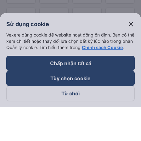
close
Sử dụng cookie
Vexere dùng cookie để website hoạt động ổn định. Bạn có thể
xem chi tiết hoặc thay đổi lựa chọn bất kỳ lúc nào trong phần
Quản lý cookie. Tìm hiểu thêm trong
Chính sách Cookie
.
Chấp nhận tất cả
Tùy chọn cookie
Từ chối
Theo dõi chúng tôi trên
Facebook
Tiktok
Youtube
Công ty TNHH Thương Mại Dịch Vụ Vexere