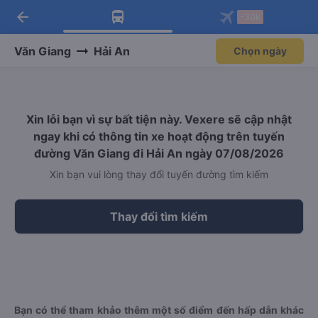
arrow_back
Tải app Vexere ngay!
Tải app Vexere
-30k
Mở app
Mở app
Nhận ưu đãi thành viên độc
-30k/ghế khi đặt vé máy bay qua
quyền
app
Văn Giang
Hải An
Chọn ngày
Xin lỗi bạn vì sự bất tiện này. Vexere sẽ cập nhật
ngay khi có thông tin xe hoạt động trên tuyến
đường Văn Giang đi Hải An ngày 07/08/2026
Xin bạn vui lòng thay đổi tuyến đường tìm kiếm
Thay đổi tìm kiếm
Bạn có thể tham khảo thêm một số điểm đến hấp dẫn khác