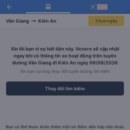
arrow_back
Tải app Vexere ngay!
Tải app Vexere
-30k
Mở app
Mở app
Nhận ưu đãi thành viên độc
-30k/ghế khi đặt vé máy bay qua
quyền
app
Văn Giang
Kiến An
Chọn ngày
Xin lỗi bạn vì sự bất tiện này. Vexere sẽ cập nhật
ngay khi có thông tin xe hoạt động trên tuyến
đường Văn Giang đi Kiến An ngày 09/08/2026
Xin bạn vui lòng thay đổi tuyến đường tìm kiếm
Thay đổi tìm kiếm
Bạn có thể tham khảo thêm một số điểm đến hấp dẫn khác