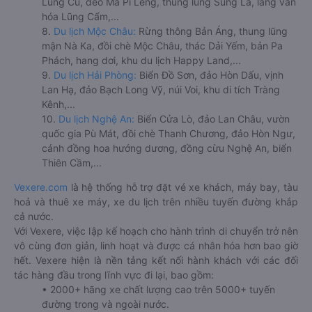
Lũng Cú, đèo Mã Pí Lèng, thung lũng Sủng Là, làng văn
hóa Lũng Cẩm,...
8.
Du lịch Mộc Châu:
Rừng thông Bản Áng, thung lũng
mận Nà Ka, đồi chè Mộc Châu, thác Dải Yếm, bản Pa
Phách, hang dơi, khu du lịch Happy Land,...
9.
Du lịch Hải Phòng:
Biển Đồ Sơn, đảo Hòn Dấu, vịnh
Lan Hạ, đảo Bạch Long Vỹ, núi Voi, khu di tích Tràng
Kênh,...
10.
Du lịch Nghệ An:
Biển Cửa Lò, đảo Lan Châu, vườn
quốc gia Pù Mát, đồi chè Thanh Chương, đảo Hòn Ngư,
cánh đồng hoa hướng dương, đồng cừu Nghệ An, biển
Thiên Cầm,...
Vexere.com
là hệ thống hỗ trợ đặt vé xe khách, máy bay, tàu
hoả và thuê xe máy, xe du lịch trên nhiều tuyến đường khắp
cả nước.
Với Vexere, việc lập kế hoạch cho hành trình di chuyển trở nên
vô cùng đơn giản, linh hoạt và được cá nhân hóa hơn bao giờ
hết. Vexere hiện là nền tảng kết nối hành khách với các đối
tác hàng đầu trong lĩnh vực đi lại, bao gồm:
• 2000+ hãng xe chất lượng cao trên 5000+ tuyến
đường trong và ngoài nước.