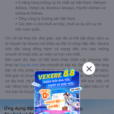
• 5 hãng hàng không uy tín nhất tại Việt Nam: Vietnam
Airlines, Vietjet Air, Bamboo Airways, Pacific Airlines và
Vietravel Airlines.
• Tổng công ty Đường sắt Việt Nam.
• Các đơn vị cho thuê xe máy, thuê xe du lịch uy tín
trên toàn quốc.
Chỉ với vài thao tác đơn giản, bạn đã có thể đặt được dịch vụ
di chuyển tại Vexere với nhiều ưu đãi vô cùng hấp dẫn. Vexere
luôn sẵn sàng đồng hành và mang đến cho bạn những
chuyến đi thoải mái, an toàn và trọn vẹn nhất.
Bên cạnh đó, bạn có thể tham khảo thêm các phương tiện
khác tại
Goyolo.com
cho chuyến đi sắp tới. Goyolo là nền tảng
đặt vé cho phép người dùng so sánh giá cả, giờ khởi hành,
thời gian di chuyển của nhiều phương tiện máy bay, xe khách
và tàu hoả. Hệ thống của Goyolo được liên kết trực tiếp với
các hãng máy bay, xe khách và tàu hoả, luôn đảm bảo có vé
cho bạn di chuyển.
Ứng dụng đặt vé Xe khách, Máy bay,