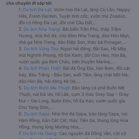
cho chuyến đi sắp tới:
1.
Du lịch Đà Lạt:
Vườn hoa Đà Lạt, làng Cù Lần, Happy
Hills, Fresh Garden, Tuyệt tình cốc, vườn thú Zoodoo,
đồi cỏ hồng Đà Lạt, đồi chè Cầu Đất,...
2.
Du lịch Nha Trang:
Bãi biển Trần Phú, tháp Trầm
Hương, nhà thờ đá, chợ đêm Nha Trang, đảo Hòn Mun,
nhà ga Nha Trang, đảo Điệp Sơn, thác bà Ponagar,...
3.
Du lịch Vũng Tàu:
Ngọn hải đăng, Bãi Sau, Hồ Mây,
mũi Nghinh Phong, hồ Đá Xanh, đồi Con Heo, hòn Bà,
vườn quốc gia Bình Châu, bến thuyền Marina,...
4.
Du lịch Phan Thiết:
Bãi đá Ông Địa, hòn Rơm, đồi cát
bay, Bàu Trắng - Bàu Sen, suối Tiên, làng chài Mũi Né,
đảo Hòn Bà, hải đăng Kê Gà,...
5.
Du lịch Buôn Ma Thuột:
Bảo tàng cà phê Buôn Mê
Thuột, núi Đá Voi, hồ Lắk, cụm 3 thác Dray Sap – Dray
Nur – Gia Long, Buôn Đôn, hồ Ea Kao, vườn quốc gia
Chư Yang Shin,...
6.
Du lịch Sapa:
Nhà thờ đá Sapa, bảo tàng Sapa, núi
Hàm Rồng, bản Cát Cát, thác Tiên Sa, thung lũng Hoa
Hồng, thung lũng Mường Hoa,...
7.
Du lịch Hà Giang:
Cao nguyên đá Đồng Văn, cột cờ