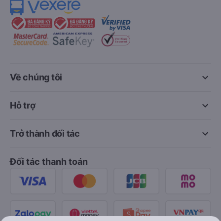
keyboard_arrow_down
Về chúng tôi
keyboard_arrow_down
Hỗ trợ
keyboard_arrow_down
Trở thành đối tác
Đối tác thanh toán