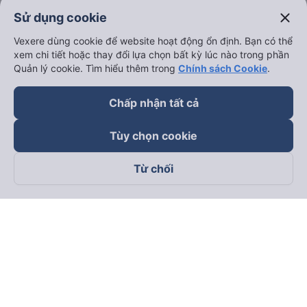
close
Sử dụng cookie
Vexere dùng cookie để website hoạt động ổn định. Bạn có thể
xem chi tiết hoặc thay đổi lựa chọn bất kỳ lúc nào trong phần
Quản lý cookie. Tìm hiểu thêm trong
Chính sách Cookie
.
Chấp nhận tất cả
Tùy chọn cookie
Từ chối
Theo dõi chúng tôi trên
Facebook
Tiktok
Youtube
Công ty TNHH Thương Mại Dịch Vụ Vexere