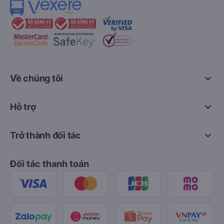
keyboard_arrow_down
Về chúng tôi
keyboard_arrow_down
Hỗ trợ
keyboard_arrow_down
Trở thành đối tác
Đối tác thanh toán