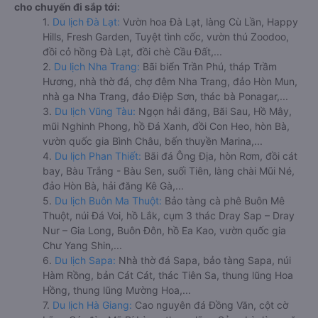
cho chuyến đi sắp tới:
1.
Du lịch Đà Lạt:
Vườn hoa Đà Lạt, làng Cù Lần, Happy
Hills, Fresh Garden, Tuyệt tình cốc, vườn thú Zoodoo,
đồi cỏ hồng Đà Lạt, đồi chè Cầu Đất,...
2.
Du lịch Nha Trang:
Bãi biển Trần Phú, tháp Trầm
Hương, nhà thờ đá, chợ đêm Nha Trang, đảo Hòn Mun,
nhà ga Nha Trang, đảo Điệp Sơn, thác bà Ponagar,...
3.
Du lịch Vũng Tàu:
Ngọn hải đăng, Bãi Sau, Hồ Mây,
mũi Nghinh Phong, hồ Đá Xanh, đồi Con Heo, hòn Bà,
vườn quốc gia Bình Châu, bến thuyền Marina,...
4.
Du lịch Phan Thiết:
Bãi đá Ông Địa, hòn Rơm, đồi cát
bay, Bàu Trắng - Bàu Sen, suối Tiên, làng chài Mũi Né,
đảo Hòn Bà, hải đăng Kê Gà,...
5.
Du lịch Buôn Ma Thuột:
Bảo tàng cà phê Buôn Mê
Thuột, núi Đá Voi, hồ Lắk, cụm 3 thác Dray Sap – Dray
Nur – Gia Long, Buôn Đôn, hồ Ea Kao, vườn quốc gia
Chư Yang Shin,...
6.
Du lịch Sapa:
Nhà thờ đá Sapa, bảo tàng Sapa, núi
Hàm Rồng, bản Cát Cát, thác Tiên Sa, thung lũng Hoa
Hồng, thung lũng Mường Hoa,...
7.
Du lịch Hà Giang:
Cao nguyên đá Đồng Văn, cột cờ