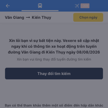
arrow_back
Tải app Vexere ngay!
Tải app Vexere
-30k
Mở app
Mở app
Nhận ưu đãi thành viên độc
-30k/ghế khi đặt vé máy bay qua
quyền
app
Văn Giang
Kiến Thụy
Chọn ngày
Xin lỗi bạn vì sự bất tiện này. Vexere sẽ cập nhật
ngay khi có thông tin xe hoạt động trên tuyến
đường Văn Giang đi Kiến Thụy ngày 08/08/2026
Xin bạn vui lòng thay đổi tuyến đường tìm kiếm
Thay đổi tìm kiếm
Bạn có thể tham khảo thêm một số điểm đến hấp dẫn khác