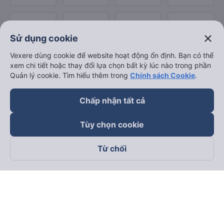
close
Sử dụng cookie
Vexere dùng cookie để website hoạt động ổn định. Bạn có thể
xem chi tiết hoặc thay đổi lựa chọn bất kỳ lúc nào trong phần
Quản lý cookie. Tìm hiểu thêm trong
Chính sách Cookie
.
Chấp nhận tất cả
Tùy chọn cookie
Từ chối
Theo dõi chúng tôi trên
Facebook
Tiktok
Youtube
Công ty TNHH Thương Mại Dịch Vụ Vexere