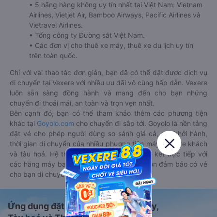
• 5 hãng hàng không uy tín nhất tại Việt Nam: Vietnam
Airlines, Vietjet Air, Bamboo Airways, Pacific Airlines và
Vietravel Airlines.
• Tổng công ty Đường sắt Việt Nam.
• Các đơn vị cho thuê xe máy, thuê xe du lịch uy tín
trên toàn quốc.
Chỉ với vài thao tác đơn giản, bạn đã có thể đặt được dịch vụ
di chuyển tại Vexere với nhiều ưu đãi vô cùng hấp dẫn. Vexere
luôn sẵn sàng đồng hành và mang đến cho bạn những
chuyến đi thoải mái, an toàn và trọn vẹn nhất.
Bên cạnh đó, bạn có thể tham khảo thêm các phương tiện
khác tại
Goyolo.com
cho chuyến đi sắp tới. Goyolo là nền tảng
đặt vé cho phép người dùng so sánh giá cả, giờ khởi hành,
thời gian di chuyển của nhiều phương tiện máy bay, xe khách
và tàu hoả. Hệ thống của Goyolo được liên kết trực tiếp với
các hãng máy bay, xe khách và tàu hoả, luôn đảm bảo có vé
cho bạn di chuyển.
Ứng dụng đặt vé Xe khách, Máy bay,