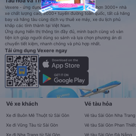
Tàu hoả và Thuê xe
Vexere - ứng dụng đặt vé đa phương tiện với hơn 3000+ nhà
xe chất lượng cao, 5000+ tuyến đường toàn quốc, tất cả hãng
bay và hãng tàu cùng dịch vụ thuê xe máy, xe du lịch phủ
khắp các tỉnh thành tại Việt Nam.
Ứng dụng hiển thị thông tin đầy đủ, minh bạch cùng vô vàn
tiện ích giúp người dùng so sánh và lựa chọn phương án di
chuyển tiết kiệm, nhanh chóng và phù hợp nhất.
Tải ứng dụng Vexere ngay
Vé xe khách
Vé tàu hỏa
Xe đi Buôn Mê Thuột từ Sài Gòn
Vé tàu Sài Gòn Nha Trang
Xe đi Vũng Tàu từ Sài Gòn
Vé tàu Sài Gòn Phan Thiết
Xe đi Nha Trang từ Sài Gòn
Vé tàu Sài Gòn Đà Nẵng