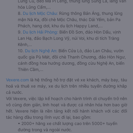
Lũng Cú, đèo Mã Pí Lèng, thung lũng Sủng Là, làng văn
hóa Lũng Cẩm,...
8.
Du lịch Mộc Châu:
Rừng thông Bản Áng, thung lũng
mận Nà Ka, đồi chè Mộc Châu, thác Dải Yếm, bản Pa
Phách, hang dơi, khu du lịch Happy Land,...
9.
Du lịch Hải Phòng:
Biển Đồ Sơn, đảo Hòn Dấu, vịnh
Lan Hạ, đảo Bạch Long Vỹ, núi Voi, khu di tích Tràng
Kênh,...
10.
Du lịch Nghệ An:
Biển Cửa Lò, đảo Lan Châu, vườn
quốc gia Pù Mát, đồi chè Thanh Chương, đảo Hòn Ngư,
cánh đồng hoa hướng dương, đồng cừu Nghệ An, biển
Thiên Cầm,...
Vexere.com
là hệ thống hỗ trợ đặt vé xe khách, máy bay, tàu
hoả và thuê xe máy, xe du lịch trên nhiều tuyến đường khắp
cả nước.
Với Vexere, việc lập kế hoạch cho hành trình di chuyển trở nên
vô cùng đơn giản, linh hoạt và được cá nhân hóa hơn bao giờ
hết. Vexere hiện là nền tảng kết nối hành khách với các đối
tác hàng đầu trong lĩnh vực đi lại, bao gồm:
• 2000+ hãng xe chất lượng cao trên 5000+ tuyến
đường trong và ngoài nước.