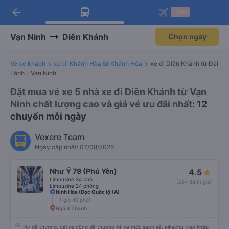
arrow_back
Tải app Vexere ngay!
Tải app Vexere
-30k
Mở app
Mở app
Nhận ưu đãi thành viên độc
-30k/ghế khi đặt vé máy bay qua
quyền
app
Vạn Ninh
Diên Khánh
Chọn ngày
Vé xe khách
xe đi Khánh Hòa từ Khánh Hòa
xe đi Diên Khánh từ Đại
Lãnh - Vạn Ninh
Đặt mua vé xe 5 nhà xe đi Diên Khánh từ Vạn
Ninh chất lượng cao và giá vé ưu đãi nhất
: 12
chuyến mỗi ngày
Vexere Team
Ngày cập nhật: 07/08/2026
Như Ý 78 (Phú Yên)
4.5
Limousine 34 chỗ
(284 đánh giá)
Limousine 24 phòng
Ninh Hòa (Dọc Quốc lộ 1A)
1 giờ 40 phút
Ngã 3 Thành
Nv dễ thương, cái xe cũng dễ thương 😂 xe mới, sạch sẽ, pikachu treo khắp