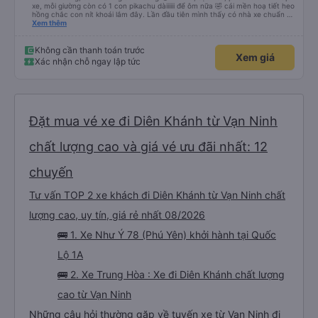
xe, mỗi giường còn có 1 con pikachu dàiiiiii để ôm nữa 🤣 cái mền hoạ tiết heo
hồng chắc con nít khoái lắm đây. Lần đầu tiên mình thấy có nhà xe chuẩn bị
cả bàn chải đánh răng. Có 2 ông bà cụ lên xe còn được nv dẫn tới tận nơi để
Xem thêm
hỗ trợ, nói chung là chu đáo ah.
Không cần thanh toán trước
Xem giá
Xác nhận chỗ ngay lập tức
Đặt mua vé xe đi Diên Khánh từ Vạn Ninh
chất lượng cao và giá vé ưu đãi nhất: 12
chuyến
Tư vấn TOP 2 xe khách đi Diên Khánh từ Vạn Ninh chất
lượng cao, uy tín, giá rẻ nhất 08/2026
🚌 1. Xe Như Ý 78 (Phú Yên) khởi hành tại Quốc
Lộ 1A
🚌 2. Xe Trung Hòa : Xe đi Diên Khánh chất lượng
cao từ Vạn Ninh
Những câu hỏi thường gặp về tuyến xe từ Vạn Ninh đi