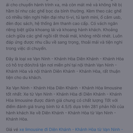
ái cho chuyến hành trình xa, mà còn mát mẻ và không hề bị
hầm bí như các ghế bọc da bình thường. Kèm theo các ghế
có nhiều tiện nghi hiện đại như ti-vi, tủ lạnh mini, ổ cắm usb,
đèn đọc sách, hệ thống âm thanh cao cấp. Có vách ngăn
riêng biệt giữa khoang lái và khoang hành khách. Khoảng
cách giữa các ghế ngồi rất thoải mái, không nhồi nhét. Luôn
đáp ứng được nhu cầu về sang trọng, thoải mái và tiện nghi
trong việc di chuyển.
Đây là loại xe Vạn Ninh - Khánh Hòa Diên Khánh - Khánh Hòa
có hỗ trợ đón/trả tận nơi miễn phí tại nội thành Vạn Ninh -
Khánh Hòa và nội thành Diên Khánh - Khánh Hòa, rất thuận
tiện cho du khách.
Xe Vạn Ninh - Khánh Hòa Diên Khánh - Khánh Hòa limousine
tốt nhất: Xe từ Vạn Ninh - Khánh Hòa đi Diên Khánh - Khánh
Hòa limousine được đánh giá chung có chất lượng Tốt với
điểm đánh giá trung bình từ 4.5/5 dựa trên 281 phản hồi của
hành khách Xe về Diên Khánh - Khánh Hòa từ Vạn Ninh -
Khánh Hòa.
Giá vé
xe limousine đi Diên Khánh - Khánh Hòa từ Vạn Ninh -