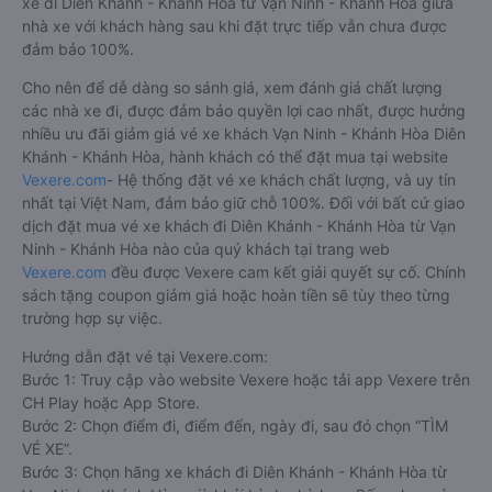
xe đi Diên Khánh - Khánh Hòa từ Vạn Ninh - Khánh Hòa giữa
nhà xe với khách hàng sau khi đặt trực tiếp vẫn chưa được
đảm bảo 100%.
Cho nên để dễ dàng so sánh giá, xem đánh giá chất lượng
các nhà xe đi, được đảm bảo quyền lợi cao nhất, được hưởng
nhiều ưu đãi giảm giá vé xe khách Vạn Ninh - Khánh Hòa Diên
Khánh - Khánh Hòa, hành khách có thể đặt mua tại website
Vexere.com
- Hệ thống đặt vé xe khách chất lượng, và uy tín
nhất tại Việt Nam, đảm bảo giữ chỗ 100%. Đối với bất cứ giao
dịch đặt mua vé xe khách đi Diên Khánh - Khánh Hòa từ Vạn
Ninh - Khánh Hòa nào của quý khách tại trang web
Vexere.com
đều được Vexere cam kết giải quyết sự cố. Chính
sách tặng coupon giảm giá hoặc hoàn tiền sẽ tùy theo từng
trường hợp sự việc.
Hướng dẫn đặt vé tại Vexere.com:
Bước 1: Truy cập vào website Vexere hoặc tải app Vexere trên
CH Play hoặc App Store.
Bước 2: Chọn điểm đi, điểm đến, ngày đi, sau đó chọn “TÌM
VÉ XE”.
Bước 3: Chọn hãng xe khách đi Diên Khánh - Khánh Hòa từ