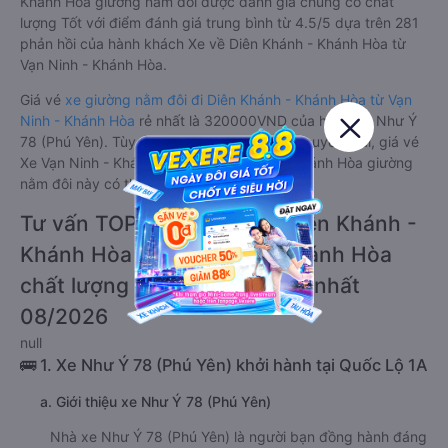
Khánh Hòa giường nằm đôi được đánh giá chung có chất
lượng Tốt với điểm đánh giá trung bình từ 4.5/5 dựa trên 281
phản hồi của hành khách Xe về Diên Khánh - Khánh Hòa từ
Vạn Ninh - Khánh Hòa.
Giá vé
xe giường nằm đôi đi Diên Khánh - Khánh Hòa từ Vạn
Ninh - Khánh Hòa
rẻ nhất là 320000VND của hãng xe Như Ý
78 (Phú Yên). Tùy thuộc vào chương trình khuyến mãi, giá vé
Xe Vạn Ninh - Khánh Hòa đi Diên Khánh - Khánh Hòa giường
nằm đôi này có thể sẽ rẻ hơn.
Tư vấn TOP 2 xe khách đi Diên Khánh -
Khánh Hòa từ Vạn Ninh - Khánh Hòa
chất lượng cao, uy tín, giá rẻ nhất
08/2026
null
🚌 1. Xe Như Ý 78 (Phú Yên) khởi hành tại Quốc Lộ 1A
a. Giới thiệu xe Như Ý 78 (Phú Yên)
Nhà xe Như Ý 78 (Phú Yên) là người bạn đồng hành đáng