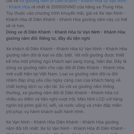
Giá vé
xe giường nằm đi Diên Khánh - Khánh Hòa từ Vạn Ninh
- Khánh Hòa
rẻ nhất là 250000VND của hãng xe Trung Hòa.
Tùy thuộc vào chương trình khuyến mãi, giá vé Xe Vạn Ninh -
Khánh Hòa đi Diên Khánh - Khánh Hòa giường nằm này có thể
sẽ rẻ hơn.
Dòng xe đi Diên Khánh - Khánh Hòa từ Vạn Ninh - Khánh Hòa
giường nằm đôi: Riêng tư, đầy đủ tiện nghi
Xe khách đi Diên Khánh - Khánh Hòa từ Vạn Ninh - Khánh Hòa
giường nằm đôi là loại xe đặc biệt. Với mỗi giường được thiết
kế như một phòng ngủ khách sạn sang trọng, hiện đại. Đây là
dòng xe giường nằm cho cặp đôi đi Diên Khánh - Khánh Hòa
mới xuất hiện tại Việt Nam. Loại xe giường nằm đôi ra đời
nhằm đáp ứng yêu cầu ngày càng cao của khách hàng về
chất lượng dịch vụ vận tải. So với xe giường nằm thông
thường, xe giường nằm đôi đi Diên Khánh - Khánh Hòa có
nhiều ưu điểm và tiện nghi vượt trội. Màn hình LCD với hàng
nghìn bộ phim giải trí, wifi, và nước uống và chăn đắp miễn
phí phục vụ hành khách suốt hành trình.
Xe Vạn Ninh - Khánh Hòa Diên Khánh - Khánh Hòa giường
nằm đôi tốt nhất: Xe từ Vạn Ninh - Khánh Hòa đi Diên Khánh -