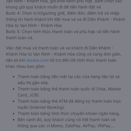
Vạn Ninh - Khánh Hòa, giờ khởi hành phù hợp. Bấm chọn vào
khung giờ quý khách muốn đi để tiến hành đặt vé.
Bước 4: Chọn vị trí/giường ghế, điểm đón, điểm trả và nhập
thông tin hành khách khi đặt mua vé xe đi Diên Khánh - Khánh
Hòa từ Vạn Ninh - Khánh Hòa
Bước 5: Chọn hình thức thanh toán vé phù hợp và tiến hành
thanh toán vé.
Việc đặt mua và thanh toán vé xe khách đi Diên Khánh -
Khánh Hòa từ Vạn Ninh - Khánh Hòa cũng vô cùng đơn giản,
tiện lợi khi
Vexere.com
hỗ trợ đến 06 hình thức thanh toán
khác nhau bao gồm:
Thanh toán bằng tiền mặt tại các cửa hàng tiện lợi và
siêu thị gần nhà.
Thanh toán bằng thẻ thanh toán quốc tế (Visa, Master
Card, JCB).
Thanh toán bằng thẻ ATM đã đăng ký thanh toán trực
tuyến (Internet Banking).
Thanh toán bằng hình thức chuyển khoản ngân hàng.
Bên cạnh đó, quý khách cũng có thể thanh toán vé
thông qua các ví Momo, ZaloPay, AirPay, VNPay,…