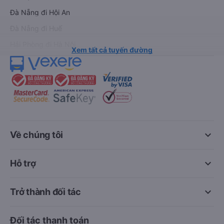
Đà Nẵng đi Hội An
Đà Nẵng đi Huế
Hải Phòng đi Hà Nội
Xem tất cả tuyến đường
keyboard_arrow_down
Về chúng tôi
keyboard_arrow_down
Hỗ trợ
keyboard_arrow_down
Trở thành đối tác
Đối tác thanh toán