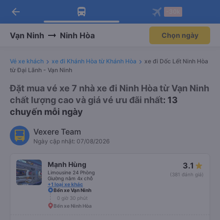
arrow_back
Tải app Vexere ngay!
Tải app Vexere
-30k
Mở app
Mở app
Nhận ưu đãi thành viên độc
-30k/ghế khi đặt vé máy bay qua
quyền
app
Vạn Ninh
Ninh Hòa
Chọn ngày
Vé xe khách
xe đi Khánh Hòa từ Khánh Hòa
xe đi Dốc Lết Ninh Hòa
từ Đại Lãnh - Vạn Ninh
Đặt mua vé xe 7 nhà xe đi Ninh Hòa từ Vạn Ninh
chất lượng cao và giá vé ưu đãi nhất
: 13
chuyến mỗi ngày
Vexere Team
Ngày cập nhật: 07/08/2026
Mạnh Hùng
3.1
Limousine 24 Phòng
(381 đánh giá)
Giường nằm 4x chỗ
+1 loại xe khác
Bến xe Vạn Ninh
0 giờ 30 phút
Bến xe Ninh Hòa