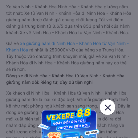
Xe Vạn Ninh - Khánh Hòa Ninh Hòa - Khánh Hòa giường nằm
tốt nhất: Xe từ Vạn Ninh - Khánh Hòa đi Ninh Hòa - Khánh Hòa
giường nằm được đánh giá chung chất lượng Tốt với điểm
đánh giá trung bình từ 3.6/5 dựa trên 853 phản hồi của hành
khách Xe về Ninh Hòa - Khánh Hòa từ Vạn Ninh - Khánh Hòa.
Giá vé
xe giường nằm đi Ninh Hòa - Khánh Hòa từ Vạn Ninh -
Khánh Hòa
rẻ nhất là 250000VND của hãng xe Trung Hòa.
Tùy thuộc vào chương trình khuyến mãi, giá vé Xe Vạn Ninh -
Khánh Hòa đi Ninh Hòa - Khánh Hòa giường nằm này có thể
sẽ rẻ hơn.
Dòng xe đi Ninh Hòa - Khánh Hòa từ Vạn Ninh - Khánh Hòa
giường nằm đôi: Riêng tư, đầy đủ tiện nghi
Xe khách đi Ninh Hòa - Khánh Hòa từ Vạn Ninh - Khánh Hòa
giường nằm đôi là loại xe đặc biệt. Với mỗi giường được thiết
kế như một phòng ngủ khách sạn sang trọng, hiện đại. Đây là
dòng xe giường nằm cho cặp đôi đi Ninh Hòa - Khánh Hòa
mới xuất hiện tại Việt Nam. Loại xe giường nằm đôi ra đời
nhằm đáp ứng yêu cầu ngày càng cao của khách hàng về
chất lượng dịch vụ vận tải. So với xe giường nằm thông