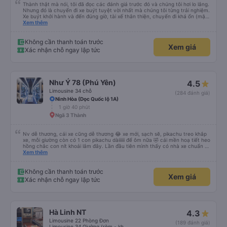
Thành thật mà nói, tôi đã đọc các đánh giá trước đó và chúng tôi hơi lo lắng.
Nhưng đó là chuyến đi xe buýt tuyệt vời nhất mà chúng tôi từng trải nghiệm.
Xe buýt khởi hành và đến đúng giờ, tài xế thân thiện, chuyến đi khá ổn (mặc
dù vẫn hơi xóc, nhưng đó là đặc trưng của Việt Nam ^^), và chỗ ngồi thoải
Xem thêm
mái. Chúng tôi thực sự rất hài lòng.
Không cần thanh toán trước
Xem giá
Xác nhận chỗ ngay lập tức
Như Ý 78 (Phú Yên)
4.5
Limousine 34 chỗ
(284 đánh giá)
Ninh Hòa (Dọc Quốc lộ 1A)
1 giờ 40 phút
Ngã 3 Thành
Nv dễ thương, cái xe cũng dễ thương 😂 xe mới, sạch sẽ, pikachu treo khắp
xe, mỗi giường còn có 1 con pikachu dàiiiiii để ôm nữa 🤣 cái mền hoạ tiết heo
hồng chắc con nít khoái lắm đây. Lần đầu tiên mình thấy có nhà xe chuẩn bị
cả bàn chải đánh răng. Có 2 ông bà cụ lên xe còn được nv dẫn tới tận nơi để
Xem thêm
hỗ trợ, nói chung là chu đáo ah.
Không cần thanh toán trước
Xem giá
Xác nhận chỗ ngay lập tức
Hà Linh NT
4.3
Limousine 22 Phòng Đơn
(189 đánh giá)
Limousine 34 Giường (rèm - không WC)