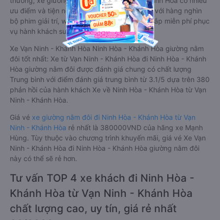
thường, xe giường nằm đôi đi Ninh Hòa - Khánh Hòa có nhiều
ưu điểm và tiện nghi vượt trội. Màn hình LCD với hàng nghìn
bộ phim giải trí, wifi, và nước uống và chăn đắp miễn phí phục
vụ hành khách suốt hành trình.
Xe Vạn Ninh - Khánh Hòa Ninh Hòa - Khánh Hòa giường nằm
đôi tốt nhất: Xe từ Vạn Ninh - Khánh Hòa đi Ninh Hòa - Khánh
Hòa giường nằm đôi được đánh giá chung có chất lượng
Trung bình với điểm đánh giá trung bình từ 3.1/5 dựa trên 380
phản hồi của hành khách Xe về Ninh Hòa - Khánh Hòa từ Vạn
Ninh - Khánh Hòa.
Giá vé
xe giường nằm đôi đi Ninh Hòa - Khánh Hòa từ Vạn
Ninh - Khánh Hòa
rẻ nhất là 380000VND của hãng xe Mạnh
Hùng. Tùy thuộc vào chương trình khuyến mãi, giá vé Xe Vạn
Ninh - Khánh Hòa đi Ninh Hòa - Khánh Hòa giường nằm đôi
này có thể sẽ rẻ hơn.
Tư vấn TOP 4 xe khách đi Ninh Hòa -
Khánh Hòa từ Vạn Ninh - Khánh Hòa
chất lượng cao, uy tín, giá rẻ nhất