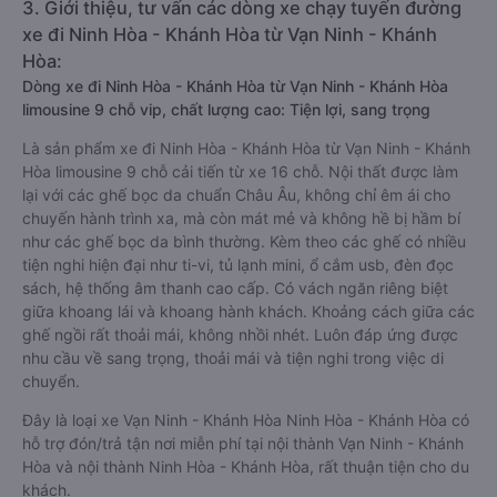
3. Giới thiệu, tư vấn các dòng xe chạy tuyến đường
xe đi Ninh Hòa - Khánh Hòa từ Vạn Ninh - Khánh
Hòa:
Dòng xe đi Ninh Hòa - Khánh Hòa từ Vạn Ninh - Khánh Hòa
limousine 9 chỗ vip, chất lượng cao: Tiện lợi, sang trọng
Là sản phẩm xe đi Ninh Hòa - Khánh Hòa từ Vạn Ninh - Khánh
Hòa limousine 9 chỗ cải tiến từ xe 16 chỗ. Nội thất được làm
lại với các ghế bọc da chuẩn Châu Âu, không chỉ êm ái cho
chuyến hành trình xa, mà còn mát mẻ và không hề bị hầm bí
như các ghế bọc da bình thường. Kèm theo các ghế có nhiều
tiện nghi hiện đại như ti-vi, tủ lạnh mini, ổ cắm usb, đèn đọc
sách, hệ thống âm thanh cao cấp. Có vách ngăn riêng biệt
giữa khoang lái và khoang hành khách. Khoảng cách giữa các
ghế ngồi rất thoải mái, không nhồi nhét. Luôn đáp ứng được
nhu cầu về sang trọng, thoải mái và tiện nghi trong việc di
chuyển.
Đây là loại xe Vạn Ninh - Khánh Hòa Ninh Hòa - Khánh Hòa có
hỗ trợ đón/trả tận nơi miễn phí tại nội thành Vạn Ninh - Khánh
Hòa và nội thành Ninh Hòa - Khánh Hòa, rất thuận tiện cho du
khách.