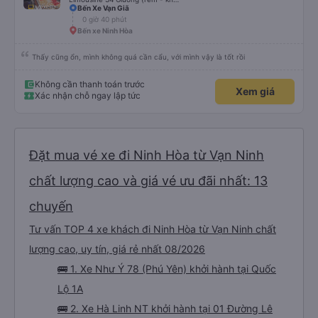
Bến Xe Vạn Giã
0 giờ 40 phút
Bến xe Ninh Hòa
Thấy cũng ổn, mình không quá cần cẩu, với mình vậy là tốt rồi
Không cần thanh toán trước
Xem giá
Xác nhận chỗ ngay lập tức
Đặt mua vé xe đi Ninh Hòa từ Vạn Ninh
chất lượng cao và giá vé ưu đãi nhất: 13
chuyến
Tư vấn TOP 4 xe khách đi Ninh Hòa từ Vạn Ninh chất
lượng cao, uy tín, giá rẻ nhất 08/2026
🚌 1. Xe Như Ý 78 (Phú Yên) khởi hành tại Quốc
Lộ 1A
🚌 2. Xe Hà Linh NT khởi hành tại 01 Đường Lê