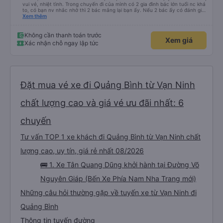
vui vẻ, nhiệt tình. Trong chuyến đi của mình có 2 gia đình bác lớn tuổi nc khá
to, có bạn nv nhắc nhở thì 2 bác mắng lại bạn ấy. Nếu 2 bác ấy có đánh giá
xấu thì mình ngược lại nha. Bạn ấy nhắc nhở rất đúng. 2 bác nói rất to. To
Xem thêm
đến lỗi mình ngủ còn mơ được câu chuyện các bác nói với nhau xuất hiện
trong giấc mơ của mình luôn. Nên nếu bạn ấy bị phản ánh thì đừng trừ lương
bạn ấy nha. Nếu bạn ấy bị trừ thì bảo bạn ấy liên hệ sđt của mình, mình hỗ
Không cần thanh toán trước
Xem giá
trợ ạ. Số mình đuôi 666, chuyến ĐH-NT ngày 16/1. À các bạn nữ lễ tân xinh
Xác nhận chỗ ngay lập tức
iu còn đổi cho mình phòng đơn sang đôi xong còn note là (một mình) yêu
luôn. Nhưng phòng đôi mà nằm một thì mỗi lần xe rẽ 1 cái là ✈️ Ít đi xe khách
nhưng đủ để đánh giá 10/10.
Đặt mua vé xe đi Quảng Bình từ Vạn Ninh
chất lượng cao và giá vé ưu đãi nhất: 6
chuyến
Tư vấn TOP 1 xe khách đi Quảng Bình từ Vạn Ninh chất
lượng cao, uy tín, giá rẻ nhất 08/2026
🚌 1. Xe Tân Quang Dũng khởi hành tại Đường Võ
Nguyên Giáp (Bến Xe Phía Nam Nha Trang mới)
Những câu hỏi thường gặp về tuyến xe từ Vạn Ninh đi
Quảng Bình
Thông tin tuyến đường