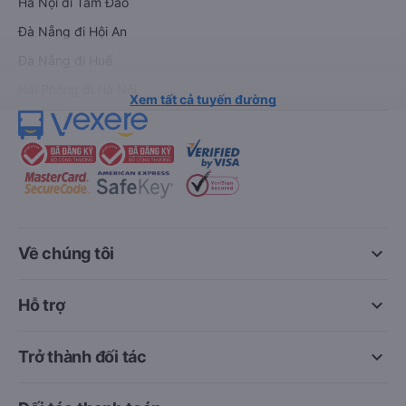
Hà Nội đi Tam Đảo
Đà Nẵng đi Hội An
Đà Nẵng đi Huế
Hải Phòng đi Hà Nội
Xem tất cả tuyến đường
keyboard_arrow_down
Về chúng tôi
keyboard_arrow_down
Hỗ trợ
keyboard_arrow_down
Trở thành đối tác