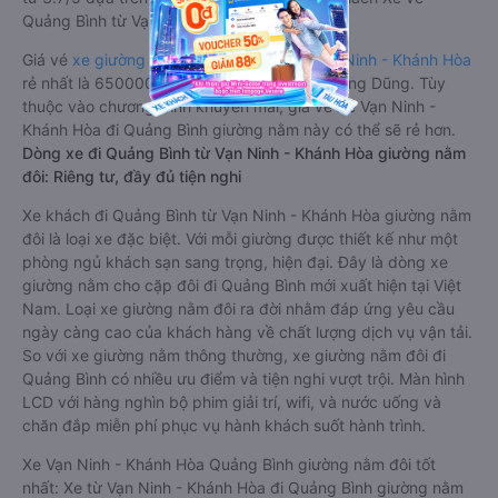
Quảng Bình từ Vạn Ninh - Khánh Hòa.
Giá vé
xe giường nằm đi Quảng Bình từ Vạn Ninh - Khánh Hòa
rẻ nhất là 650000VND của hãng xe Tân Quang Dũng. Tùy
thuộc vào chương trình khuyến mãi, giá vé Xe Vạn Ninh -
Khánh Hòa đi Quảng Bình giường nằm này có thể sẽ rẻ hơn.
Dòng xe đi Quảng Bình từ Vạn Ninh - Khánh Hòa giường nằm
đôi: Riêng tư, đầy đủ tiện nghi
Xe khách đi Quảng Bình từ Vạn Ninh - Khánh Hòa giường nằm
đôi là loại xe đặc biệt. Với mỗi giường được thiết kế như một
phòng ngủ khách sạn sang trọng, hiện đại. Đây là dòng xe
giường nằm cho cặp đôi đi Quảng Bình mới xuất hiện tại Việt
Nam. Loại xe giường nằm đôi ra đời nhằm đáp ứng yêu cầu
ngày càng cao của khách hàng về chất lượng dịch vụ vận tải.
So với xe giường nằm thông thường, xe giường nằm đôi đi
Quảng Bình có nhiều ưu điểm và tiện nghi vượt trội. Màn hình
LCD với hàng nghìn bộ phim giải trí, wifi, và nước uống và
chăn đắp miễn phí phục vụ hành khách suốt hành trình.
Xe Vạn Ninh - Khánh Hòa Quảng Bình giường nằm đôi tốt
nhất: Xe từ Vạn Ninh - Khánh Hòa đi Quảng Bình giường nằm