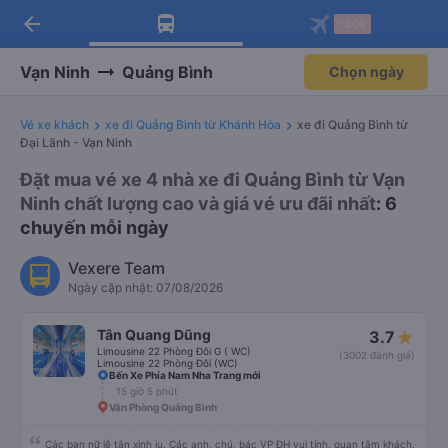
arrow_back
Tải app Vexere ngay!
Tải app Vexere
-30k
Mở app
Mở app
Nhận ưu đãi thành viên độc
-30k/ghế khi đặt vé máy bay qua
quyền
app
Vạn Ninh
Quảng Bình
Chọn ngày
Vé xe khách
xe đi Quảng Bình từ Khánh Hòa
xe đi Quảng Bình từ
Đại Lãnh - Vạn Ninh
Đặt mua vé xe 4 nhà xe đi Quảng Bình từ Vạn
Ninh chất lượng cao và giá vé ưu đãi nhất
: 6
chuyến mỗi ngày
Vexere Team
Ngày cập nhật: 07/08/2026
Tân Quang Dũng
3.7
Limousine 22 Phòng Đôi G ( WC)
(3002 đánh giá)
Limousine 22 Phòng Đôi (WC)
Bến Xe Phía Nam Nha Trang mới
15 giờ 5 phút
Văn Phòng Quảng Bình
Các bạn nữ lễ tân xinh iu. Các anh, chú, bác VP ĐH vui tính, quan tâm khách,