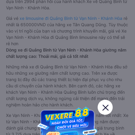
dựa trên 2994 phản hồi của hành khách Xe về Quảng Bình từ
Vạn Ninh - Khánh Hòa.
Giá vé
xe limousine đi Quảng Bình từ Vạn Ninh - Khánh Hòa
rẻ
nhất là 650000VND của hãng xe Tân Quang Dũng. Tùy thuộc
vào vị trí ngồi của bạn và chương trình khuyến mãi, giá vé Xe
Vạn Ninh - Khánh Hòa đi Quảng Bình limousine này có thể sẽ
rẻ hơn
Dòng xe đi Quảng Bình từ Vạn Ninh - Khánh Hòa giường nằm
chất lượng cao: Thoải mái, giá cả tốt nhất
Những nhà xe đi Quảng Bình từ Vạn Ninh - Khánh Hòa đều sở
hữu những xe giường nằm chất lượng cao. Trên xe được
trang bị đầy đủ các trang thiết bị hiện đại phục vụ cho nhu
cầu di chuyển của hành khách. Bên cạnh đó, các hãng xe
khách Vạn Ninh - Khánh Hòa Quảng Bình luôn chú trọng đến
chất lượng dịch vụ, không ngừng cải thiện để mang đến trải
nghiệm hoàn hảo cho hành khách.
Xe Vạn Ninh - Khánh Hòa Quảng Bình giường nằm tốt nhất: Xe
từ Vạn Ninh - Khánh Hòa đi Quảng Bình giường nằm được
đánh giá chung chất lượng Tốt với điểm đánh giá trung bình
từ 3.7/5 dựa trên 2994 phản hồi của hành khách Xe về