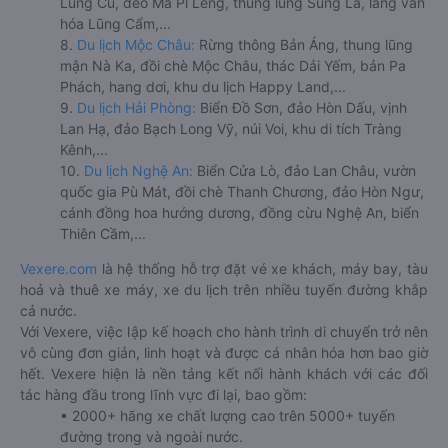
Lũng Cú, đèo Mã Pí Lèng, thung lũng Sủng Là, làng văn
hóa Lũng Cẩm,...
8.
Du lịch Mộc Châu:
Rừng thông Bản Áng, thung lũng
mận Nà Ka, đồi chè Mộc Châu, thác Dải Yếm, bản Pa
Phách, hang dơi, khu du lịch Happy Land,...
9.
Du lịch Hải Phòng:
Biển Đồ Sơn, đảo Hòn Dấu, vịnh
Lan Hạ, đảo Bạch Long Vỹ, núi Voi, khu di tích Tràng
Kênh,...
10.
Du lịch Nghệ An:
Biển Cửa Lò, đảo Lan Châu, vườn
quốc gia Pù Mát, đồi chè Thanh Chương, đảo Hòn Ngư,
cánh đồng hoa hướng dương, đồng cừu Nghệ An, biển
Thiên Cầm,...
Vexere.com
là hệ thống hỗ trợ đặt vé xe khách, máy bay, tàu
hoả và thuê xe máy, xe du lịch trên nhiều tuyến đường khắp
cả nước.
Với Vexere, việc lập kế hoạch cho hành trình di chuyển trở nên
vô cùng đơn giản, linh hoạt và được cá nhân hóa hơn bao giờ
hết. Vexere hiện là nền tảng kết nối hành khách với các đối
tác hàng đầu trong lĩnh vực đi lại, bao gồm:
• 2000+ hãng xe chất lượng cao trên 5000+ tuyến
đường trong và ngoài nước.