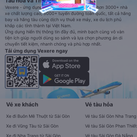
Tàu hoả và Thuê xe
Vexere - ứng dụng đặt vé đa phương tiện với hơn 3000+ nhà
xe chất lượng cao, 5000+ tuyến đường toàn quốc, tất cả hãng
bay và hãng tàu cùng dịch vụ thuê xe máy, xe du lịch phủ
khắp các tỉnh thành tại Việt Nam.
Ứng dụng hiển thị thông tin đầy đủ, minh bạch cùng vô vàn
tiện ích giúp người dùng so sánh và lựa chọn phương án di
chuyển tiết kiệm, nhanh chóng và phù hợp nhất.
Tải ứng dụng Vexere ngay
Vé xe khách
Vé tàu hỏa
Xe đi Buôn Mê Thuột từ Sài Gòn
Vé tàu Sài Gòn Nha Trang
Xe đi Vũng Tàu từ Sài Gòn
Vé tàu Sài Gòn Phan Thiết
Xe đi Nha Trang từ Sài Gòn
Vé tàu Sài Gòn Đà Nẵng