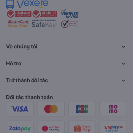
keyboard_arrow_down
Về chúng tôi
keyboard_arrow_down
Hỗ trợ
keyboard_arrow_down
Trở thành đối tác
Đối tác thanh toán