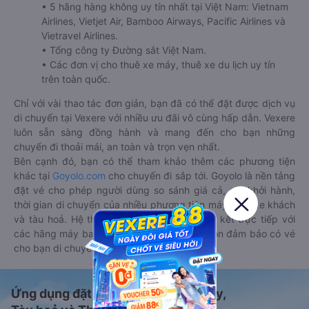
• 5 hãng hàng không uy tín nhất tại Việt Nam: Vietnam
Airlines, Vietjet Air, Bamboo Airways, Pacific Airlines và
Vietravel Airlines.
• Tổng công ty Đường sắt Việt Nam.
• Các đơn vị cho thuê xe máy, thuê xe du lịch uy tín
trên toàn quốc.
Chỉ với vài thao tác đơn giản, bạn đã có thể đặt được dịch vụ
di chuyển tại Vexere với nhiều ưu đãi vô cùng hấp dẫn. Vexere
luôn sẵn sàng đồng hành và mang đến cho bạn những
chuyến đi thoải mái, an toàn và trọn vẹn nhất.
Bên cạnh đó, bạn có thể tham khảo thêm các phương tiện
khác tại
Goyolo.com
cho chuyến đi sắp tới. Goyolo là nền tảng
đặt vé cho phép người dùng so sánh giá cả, giờ khởi hành,
thời gian di chuyển của nhiều phương tiện máy bay, xe khách
và tàu hoả. Hệ thống của Goyolo được liên kết trực tiếp với
các hãng máy bay, xe khách và tàu hoả, luôn đảm bảo có vé
cho bạn di chuyển.
Ứng dụng đặt vé Xe khách, Máy bay,