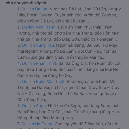
cho chuyến đi sắp tới:
1.
Du lịch Đà Lạt:
Vườn hoa Đà Lạt, làng Cù Lần, Happy
Hills, Fresh Garden, Tuyệt tình cốc, vườn thú Zoodoo,
đồi cỏ hồng Đà Lạt, đồi chè Cầu Đất,...
2.
Du lịch Nha Trang:
Bãi biển Trần Phú, tháp Trầm
Hương, nhà thờ đá, chợ đêm Nha Trang, đảo Hòn Mun,
nhà ga Nha Trang, đảo Điệp Sơn, thác bà Ponagar,...
3.
Du lịch Vũng Tàu:
Ngọn hải đăng, Bãi Sau, Hồ Mây,
mũi Nghinh Phong, hồ Đá Xanh, đồi Con Heo, hòn Bà,
vườn quốc gia Bình Châu, bến thuyền Marina,...
4.
Du lịch Phan Thiết:
Bãi đá Ông Địa, hòn Rơm, đồi cát
bay, Bàu Trắng - Bàu Sen, suối Tiên, làng chài Mũi Né,
đảo Hòn Bà, hải đăng Kê Gà,...
5.
Du lịch Buôn Ma Thuột:
Bảo tàng cà phê Buôn Mê
Thuột, núi Đá Voi, hồ Lắk, cụm 3 thác Dray Sap – Dray
Nur – Gia Long, Buôn Đôn, hồ Ea Kao, vườn quốc gia
Chư Yang Shin,...
6.
Du lịch Sapa:
Nhà thờ đá Sapa, bảo tàng Sapa, núi
Hàm Rồng, bản Cát Cát, thác Tiên Sa, thung lũng Hoa
Hồng, thung lũng Mường Hoa,...
7.
Du lịch Hà Giang:
Cao nguyên đá Đồng Văn, cột cờ