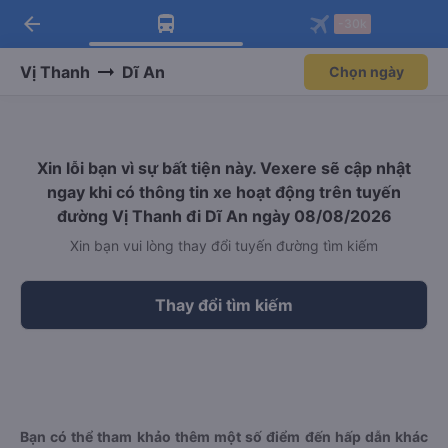
arrow_back
Tải app Vexere ngay!
Tải app Vexere
-30k
Mở app
Mở app
Nhận ưu đãi thành viên độc
-30k/ghế khi đặt vé máy bay qua
quyền
app
Vị Thanh
Dĩ An
Chọn ngày
Xin lỗi bạn vì sự bất tiện này. Vexere sẽ cập nhật
ngay khi có thông tin xe hoạt động trên tuyến
đường Vị Thanh đi Dĩ An ngày 08/08/2026
Xin bạn vui lòng thay đổi tuyến đường tìm kiếm
Thay đổi tìm kiếm
Bạn có thể tham khảo thêm một số điểm đến hấp dẫn khác