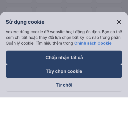
close
Sử dụng cookie
Vexere dùng cookie để website hoạt động ổn định. Bạn có thể
xem chi tiết hoặc thay đổi lựa chọn bất kỳ lúc nào trong phần
Quản lý cookie. Tìm hiểu thêm trong
Chính sách Cookie
.
Chấp nhận tất cả
Tùy chọn cookie
Từ chối
Theo dõi chúng tôi trên
Facebook
Tiktok
Youtube
Công ty TNHH Thương Mại Dịch Vụ Vexere