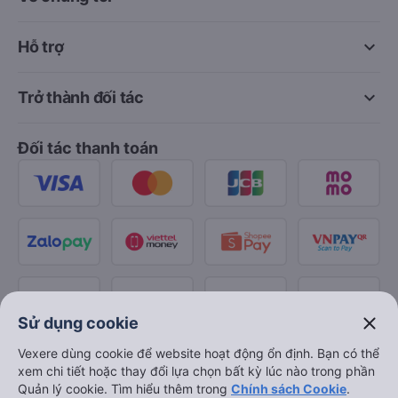
keyboard_arrow_down
Hỗ trợ
keyboard_arrow_down
Trở thành đối tác
Đối tác thanh toán
close
Sử dụng cookie
Vexere dùng cookie để website hoạt động ổn định. Bạn có thể
xem chi tiết hoặc thay đổi lựa chọn bất kỳ lúc nào trong phần
Quản lý cookie. Tìm hiểu thêm trong
Chính sách Cookie
.