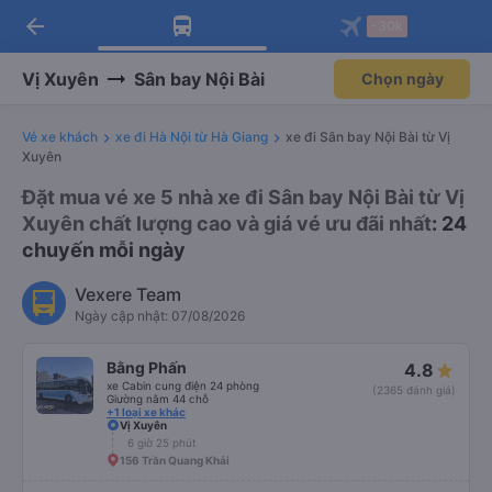
arrow_back
Tải app Vexere ngay!
Tải app Vexere
-30k
Mở app
Mở app
Nhận ưu đãi thành viên độc
-30k/ghế khi đặt vé máy bay qua
quyền
app
Vị Xuyên
Sân bay Nội Bài
Chọn ngày
Vé xe khách
xe đi Hà Nội từ Hà Giang
xe đi Sân bay Nội Bài từ Vị
Xuyên
Đặt mua vé xe 5 nhà xe đi Sân bay Nội Bài từ Vị
Xuyên chất lượng cao và giá vé ưu đãi nhất
: 24
chuyến mỗi ngày
Vexere Team
Ngày cập nhật: 07/08/2026
Bằng Phấn
4.8
xe Cabin cung điện 24 phòng
(2365 đánh giá)
Giường nằm 44 chỗ
+1 loại xe khác
Vị Xuyên
6 giờ 25 phút
156 Trần Quang Khải