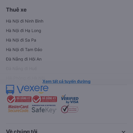
Thuê xe
Hà Nội đi Ninh Bình
Hà Nội đi Hạ Long
Hà Nội đi Sa Pa
Hà Nội đi Tam Đảo
Đà Nẵng đi Hội An
Đà Nẵng đi Huế
Hải Phòng đi Hà Nội
Xem tất cả tuyến đường
keyboard_arrow_down
Về chúng tôi