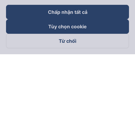
Chấp nhận tất cả
Tùy chọn cookie
Từ chối
Theo dõi chúng tôi trên
Facebook
Tiktok
Youtube
Công ty TNHH Thương Mại Dịch Vụ Vexere
Địa chỉ đăng ký kinh doanh: 8C Chữ Đồng Tử, Phường Tân
Sơn Nhất, TP. Hồ Chí Minh, Việt Nam
Địa chỉ
:
Lầu 2, toà nhà H3 Circo Hoàng Diệu, 384 Hoàng Diệu,
Phường Khánh Hội, TP Hồ Chí Minh, Việt Nam
Tầng 3, toà nhà 101 Láng Hạ, 101 Láng Hạ, Phường Láng, TP.
Hà Nội, Việt Nam
Giấy chứng nhận ĐKKD số 0315133726 do Sở KH và ĐT TP.
Hồ Chí Minh cấp lần đầu ngày 27/6/2018