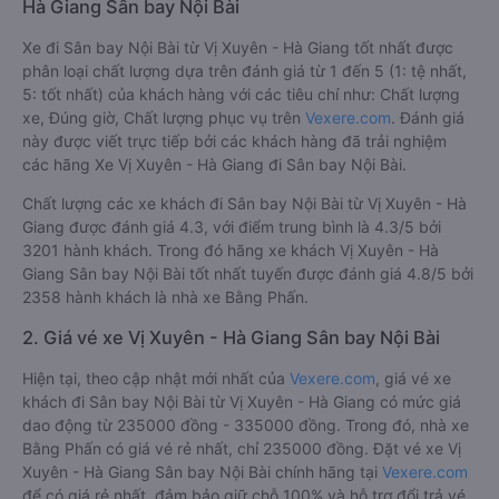
Hà Giang Sân bay Nội Bài
Xe đi Sân bay Nội Bài từ Vị Xuyên - Hà Giang tốt nhất được
phân loại chất lượng dựa trên đánh giá từ 1 đến 5 (1: tệ nhất,
5: tốt nhất) của khách hàng với các tiêu chí như: Chất lượng
xe, Đúng giờ, Chất lượng phục vụ trên
Vexere.com
. Đánh giá
này được viết trực tiếp bởi các khách hàng đã trải nghiệm
các hãng Xe Vị Xuyên - Hà Giang đi Sân bay Nội Bài.
Chất lượng các xe khách đi Sân bay Nội Bài từ Vị Xuyên - Hà
Giang được đánh giá 4.3, với điểm trung bình là 4.3/5 bởi
3201 hành khách. Trong đó hãng xe khách Vị Xuyên - Hà
Giang Sân bay Nội Bài tốt nhất tuyến được đánh giá 4.8/5 bởi
2358 hành khách là nhà xe Bằng Phấn.
2. Giá vé xe Vị Xuyên - Hà Giang Sân bay Nội Bài
Hiện tại, theo cập nhật mới nhất của
Vexere.com
, giá vé xe
khách đi Sân bay Nội Bài từ Vị Xuyên - Hà Giang có mức giá
dao động từ 235000 đồng - 335000 đồng. Trong đó, nhà xe
Bằng Phấn có giá vé rẻ nhất, chỉ 235000 đồng. Đặt vé xe Vị
Xuyên - Hà Giang Sân bay Nội Bài chính hãng tại
Vexere.com
để có giá rẻ nhất, đảm bảo giữ chỗ 100% và hỗ trợ đổi trả vé