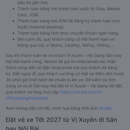
siêu thị gần nhà.
Thanh toán bằng thẻ thanh toán quốc tế (Visa, Master
Card, JCB).
Thanh toán bằng thẻ ATM đã đăng ký thanh toán trực
tuyến (Internet Banking).
Thanh toán bằng hình thức chuyển khoản ngân hàng.
Bên cạnh đó, quý khách cũng có thể thanh toán vé
thông qua các ví Momo, ZaloPay, AirPay, VNPay,…
Sau khi thanh toán vé xe khách Vị Xuyên - Hà Giang Sân bay
Nội Bài thành công, Vexere sẽ gửi tin nhắn/email xác nhận
thành công đến số điện thoại/email mà quý khách đã đăng
ký. Đến ngày đi, quý khách vui lòng có mặt tại điểm đón trước
30 phút giờ khởi hành để chuẩn bị lên xe. Để kiểm tra tình
trạng vé xe đi Sân bay Nội Bài từ Vị Xuyên - Hà Giang đã đặt,
quý khách vui lòng truy cập
https://vexere.com/vi-
VN/booking/ticketinfo
Xem hướng dẫn chi tiết, minh họa bằng hình ảnh
tại đây.
Đặt vé xe Tết 2027 từ Vị Xuyên đi Sân
bay Nội Bài