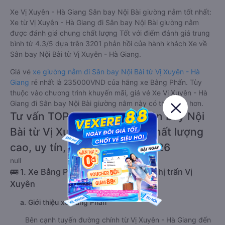
Xe Vị Xuyên - Hà Giang Sân bay Nội Bài giường nằm tốt nhất:
Xe từ Vị Xuyên - Hà Giang đi Sân bay Nội Bài giường nằm
được đánh giá chung chất lượng Tốt với điểm đánh giá trung
bình từ 4.3/5 dựa trên 3201 phản hồi của hành khách Xe về
Sân bay Nội Bài từ Vị Xuyên - Hà Giang.
Giá vé
xe giường nằm đi Sân bay Nội Bài từ Vị Xuyên - Hà
Giang
rẻ nhất là 235000VND của hãng xe Bằng Phấn. Tùy
thuộc vào chương trình khuyến mãi, giá vé Xe Vị Xuyên - Hà
Giang đi Sân bay Nội Bài giường nằm này có thể sẽ rẻ hơn.
Tư vấn TOP 2 xe khách đi Sân bay Nội
Bài từ Vị Xuyên - Hà Giang chất lượng
cao, uy tín, giá rẻ nhất 08/2026
null
🚌 1. Xe Bằng Phấn khởi hành tại Tổ 8 thị trấn Vị
Xuyên
a. Giới thiệu xe Bằng Phấn
Bên cạnh tuyến đường chính từ Vị Xuyên - Hà Giang đến