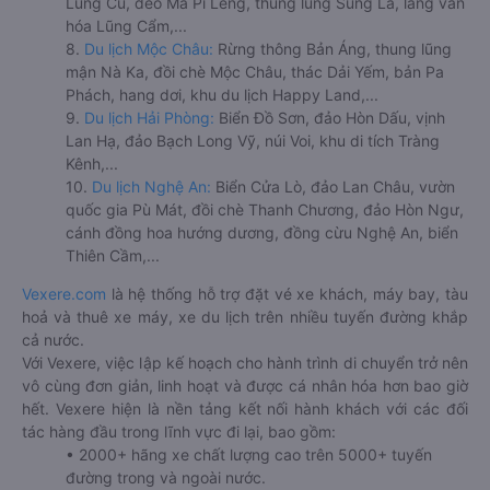
Lũng Cú, đèo Mã Pí Lèng, thung lũng Sủng Là, làng văn
hóa Lũng Cẩm,...
8.
Du lịch Mộc Châu:
Rừng thông Bản Áng, thung lũng
mận Nà Ka, đồi chè Mộc Châu, thác Dải Yếm, bản Pa
Phách, hang dơi, khu du lịch Happy Land,...
9.
Du lịch Hải Phòng:
Biển Đồ Sơn, đảo Hòn Dấu, vịnh
Lan Hạ, đảo Bạch Long Vỹ, núi Voi, khu di tích Tràng
Kênh,...
10.
Du lịch Nghệ An:
Biển Cửa Lò, đảo Lan Châu, vườn
quốc gia Pù Mát, đồi chè Thanh Chương, đảo Hòn Ngư,
cánh đồng hoa hướng dương, đồng cừu Nghệ An, biển
Thiên Cầm,...
Vexere.com
là hệ thống hỗ trợ đặt vé xe khách, máy bay, tàu
hoả và thuê xe máy, xe du lịch trên nhiều tuyến đường khắp
cả nước.
Với Vexere, việc lập kế hoạch cho hành trình di chuyển trở nên
vô cùng đơn giản, linh hoạt và được cá nhân hóa hơn bao giờ
hết. Vexere hiện là nền tảng kết nối hành khách với các đối
tác hàng đầu trong lĩnh vực đi lại, bao gồm:
• 2000+ hãng xe chất lượng cao trên 5000+ tuyến
đường trong và ngoài nước.