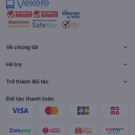
keyboard_arrow_down
Về chúng tôi
keyboard_arrow_down
Hỗ trợ
keyboard_arrow_down
Trở thành đối tác
Đối tác thanh toán