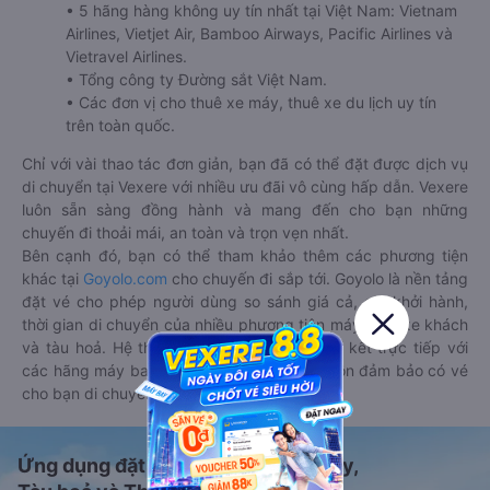
• 5 hãng hàng không uy tín nhất tại Việt Nam: Vietnam
Airlines, Vietjet Air, Bamboo Airways, Pacific Airlines và
Vietravel Airlines.
• Tổng công ty Đường sắt Việt Nam.
• Các đơn vị cho thuê xe máy, thuê xe du lịch uy tín
trên toàn quốc.
Chỉ với vài thao tác đơn giản, bạn đã có thể đặt được dịch vụ
di chuyển tại Vexere với nhiều ưu đãi vô cùng hấp dẫn. Vexere
luôn sẵn sàng đồng hành và mang đến cho bạn những
chuyến đi thoải mái, an toàn và trọn vẹn nhất.
Bên cạnh đó, bạn có thể tham khảo thêm các phương tiện
khác tại
Goyolo.com
cho chuyến đi sắp tới. Goyolo là nền tảng
đặt vé cho phép người dùng so sánh giá cả, giờ khởi hành,
thời gian di chuyển của nhiều phương tiện máy bay, xe khách
và tàu hoả. Hệ thống của Goyolo được liên kết trực tiếp với
các hãng máy bay, xe khách và tàu hoả, luôn đảm bảo có vé
cho bạn di chuyển.
Ứng dụng đặt vé Xe khách, Máy bay,