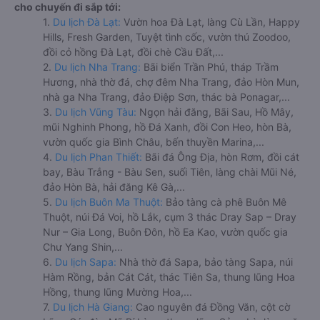
cho chuyến đi sắp tới:
1.
Du lịch Đà Lạt:
Vườn hoa Đà Lạt, làng Cù Lần, Happy
Hills, Fresh Garden, Tuyệt tình cốc, vườn thú Zoodoo,
đồi cỏ hồng Đà Lạt, đồi chè Cầu Đất,...
2.
Du lịch Nha Trang:
Bãi biển Trần Phú, tháp Trầm
Hương, nhà thờ đá, chợ đêm Nha Trang, đảo Hòn Mun,
nhà ga Nha Trang, đảo Điệp Sơn, thác bà Ponagar,...
3.
Du lịch Vũng Tàu:
Ngọn hải đăng, Bãi Sau, Hồ Mây,
mũi Nghinh Phong, hồ Đá Xanh, đồi Con Heo, hòn Bà,
vườn quốc gia Bình Châu, bến thuyền Marina,...
4.
Du lịch Phan Thiết:
Bãi đá Ông Địa, hòn Rơm, đồi cát
bay, Bàu Trắng - Bàu Sen, suối Tiên, làng chài Mũi Né,
đảo Hòn Bà, hải đăng Kê Gà,...
5.
Du lịch Buôn Ma Thuột:
Bảo tàng cà phê Buôn Mê
Thuột, núi Đá Voi, hồ Lắk, cụm 3 thác Dray Sap – Dray
Nur – Gia Long, Buôn Đôn, hồ Ea Kao, vườn quốc gia
Chư Yang Shin,...
6.
Du lịch Sapa:
Nhà thờ đá Sapa, bảo tàng Sapa, núi
Hàm Rồng, bản Cát Cát, thác Tiên Sa, thung lũng Hoa
Hồng, thung lũng Mường Hoa,...
7.
Du lịch Hà Giang:
Cao nguyên đá Đồng Văn, cột cờ