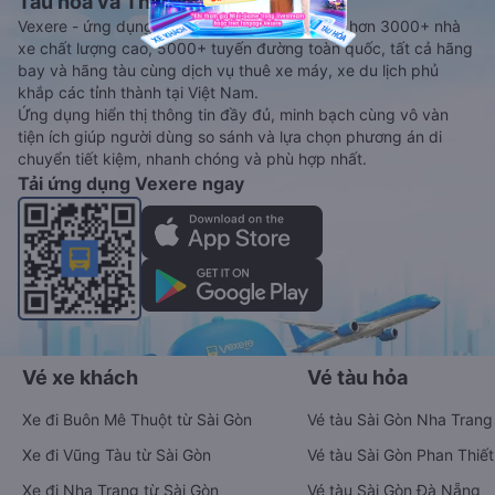
Tàu hoả và Thuê xe
Vexere - ứng dụng đặt vé đa phương tiện với hơn 3000+ nhà
xe chất lượng cao, 5000+ tuyến đường toàn quốc, tất cả hãng
bay và hãng tàu cùng dịch vụ thuê xe máy, xe du lịch phủ
khắp các tỉnh thành tại Việt Nam.
Ứng dụng hiển thị thông tin đầy đủ, minh bạch cùng vô vàn
tiện ích giúp người dùng so sánh và lựa chọn phương án di
chuyển tiết kiệm, nhanh chóng và phù hợp nhất.
Tải ứng dụng Vexere ngay
Vé xe khách
Vé tàu hỏa
Xe đi Buôn Mê Thuột từ Sài Gòn
Vé tàu Sài Gòn Nha Trang
Xe đi Vũng Tàu từ Sài Gòn
Vé tàu Sài Gòn Phan Thiết
Xe đi Nha Trang từ Sài Gòn
Vé tàu Sài Gòn Đà Nẵng