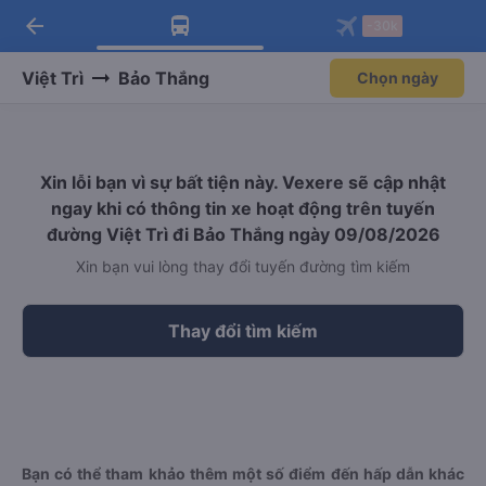
arrow_back
Tải app Vexere ngay!
Tải app Vexere
-30k
Mở app
Mở app
Nhận ưu đãi thành viên độc
-30k/ghế khi đặt vé máy bay qua
quyền
app
Việt Trì
Bảo Thắng
Chọn ngày
Xin lỗi bạn vì sự bất tiện này. Vexere sẽ cập nhật
ngay khi có thông tin xe hoạt động trên tuyến
đường Việt Trì đi Bảo Thắng ngày 09/08/2026
Xin bạn vui lòng thay đổi tuyến đường tìm kiếm
Thay đổi tìm kiếm
Bạn có thể tham khảo thêm một số điểm đến hấp dẫn khác