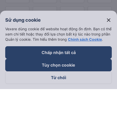
close
Sử dụng cookie
Vexere dùng cookie để website hoạt động ổn định. Bạn có thể
xem chi tiết hoặc thay đổi lựa chọn bất kỳ lúc nào trong phần
Quản lý cookie. Tìm hiểu thêm trong
Chính sách Cookie
.
Chấp nhận tất cả
Tùy chọn cookie
Từ chối
Theo dõi chúng tôi trên
Facebook
Tiktok
Youtube
Công ty TNHH Thương Mại Dịch Vụ Vexere