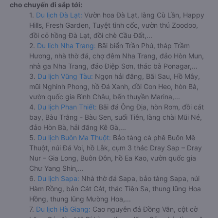
cho chuyến đi sắp tới:
1.
Du lịch Đà Lạt:
Vườn hoa Đà Lạt, làng Cù Lần, Happy
Hills, Fresh Garden, Tuyệt tình cốc, vườn thú Zoodoo,
đồi cỏ hồng Đà Lạt, đồi chè Cầu Đất,...
2.
Du lịch Nha Trang:
Bãi biển Trần Phú, tháp Trầm
Hương, nhà thờ đá, chợ đêm Nha Trang, đảo Hòn Mun,
nhà ga Nha Trang, đảo Điệp Sơn, thác bà Ponagar,...
3.
Du lịch Vũng Tàu:
Ngọn hải đăng, Bãi Sau, Hồ Mây,
mũi Nghinh Phong, hồ Đá Xanh, đồi Con Heo, hòn Bà,
vườn quốc gia Bình Châu, bến thuyền Marina,...
4.
Du lịch Phan Thiết:
Bãi đá Ông Địa, hòn Rơm, đồi cát
bay, Bàu Trắng - Bàu Sen, suối Tiên, làng chài Mũi Né,
đảo Hòn Bà, hải đăng Kê Gà,...
5.
Du lịch Buôn Ma Thuột:
Bảo tàng cà phê Buôn Mê
Thuột, núi Đá Voi, hồ Lắk, cụm 3 thác Dray Sap – Dray
Nur – Gia Long, Buôn Đôn, hồ Ea Kao, vườn quốc gia
Chư Yang Shin,...
6.
Du lịch Sapa:
Nhà thờ đá Sapa, bảo tàng Sapa, núi
Hàm Rồng, bản Cát Cát, thác Tiên Sa, thung lũng Hoa
Hồng, thung lũng Mường Hoa,...
7.
Du lịch Hà Giang:
Cao nguyên đá Đồng Văn, cột cờ