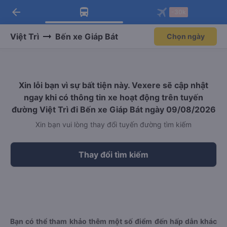
arrow_back
Tải app Vexere ngay!
Tải app Vexere
-30k
Mở app
Mở app
Nhận ưu đãi thành viên độc
-30k/ghế khi đặt vé máy bay qua
quyền
app
Việt Trì
Bến xe Giáp Bát
Chọn ngày
Xin lỗi bạn vì sự bất tiện này. Vexere sẽ cập nhật
ngay khi có thông tin xe hoạt động trên tuyến
đường Việt Trì đi Bến xe Giáp Bát ngày 09/08/2026
Xin bạn vui lòng thay đổi tuyến đường tìm kiếm
Thay đổi tìm kiếm
Bạn có thể tham khảo thêm một số điểm đến hấp dẫn khác