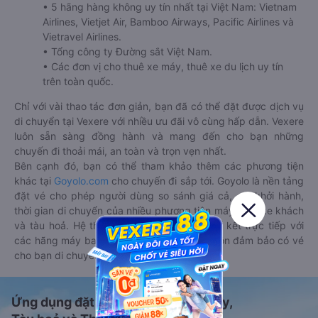
• 5 hãng hàng không uy tín nhất tại Việt Nam: Vietnam
Airlines, Vietjet Air, Bamboo Airways, Pacific Airlines và
Vietravel Airlines.
• Tổng công ty Đường sắt Việt Nam.
• Các đơn vị cho thuê xe máy, thuê xe du lịch uy tín
trên toàn quốc.
Chỉ với vài thao tác đơn giản, bạn đã có thể đặt được dịch vụ
di chuyển tại Vexere với nhiều ưu đãi vô cùng hấp dẫn. Vexere
luôn sẵn sàng đồng hành và mang đến cho bạn những
chuyến đi thoải mái, an toàn và trọn vẹn nhất.
Bên cạnh đó, bạn có thể tham khảo thêm các phương tiện
khác tại
Goyolo.com
cho chuyến đi sắp tới. Goyolo là nền tảng
đặt vé cho phép người dùng so sánh giá cả, giờ khởi hành,
thời gian di chuyển của nhiều phương tiện máy bay, xe khách
và tàu hoả. Hệ thống của Goyolo được liên kết trực tiếp với
các hãng máy bay, xe khách và tàu hoả, luôn đảm bảo có vé
cho bạn di chuyển.
Ứng dụng đặt vé Xe khách, Máy bay,