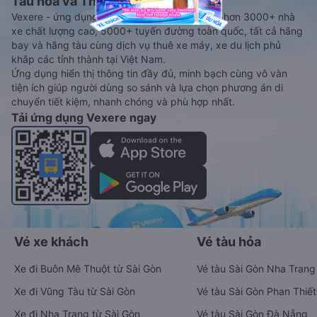
Tàu hoả và Thuê xe
Vexere - ứng dụng đặt vé đa phương tiện với hơn 3000+ nhà
xe chất lượng cao, 5000+ tuyến đường toàn quốc, tất cả hãng
bay và hãng tàu cùng dịch vụ thuê xe máy, xe du lịch phủ
khắp các tỉnh thành tại Việt Nam.
Ứng dụng hiển thị thông tin đầy đủ, minh bạch cùng vô vàn
tiện ích giúp người dùng so sánh và lựa chọn phương án di
chuyển tiết kiệm, nhanh chóng và phù hợp nhất.
Tải ứng dụng Vexere ngay
Vé xe khách
Vé tàu hỏa
Xe đi Buôn Mê Thuột từ Sài Gòn
Vé tàu Sài Gòn Nha Trang
Xe đi Vũng Tàu từ Sài Gòn
Vé tàu Sài Gòn Phan Thiết
Xe đi Nha Trang từ Sài Gòn
Vé tàu Sài Gòn Đà Nẵng