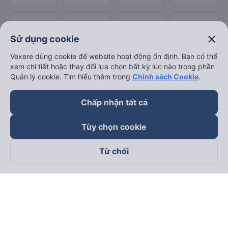
close
Sử dụng cookie
Vexere dùng cookie để website hoạt động ổn định. Bạn có thể
xem chi tiết hoặc thay đổi lựa chọn bất kỳ lúc nào trong phần
Quản lý cookie. Tìm hiểu thêm trong
Chính sách Cookie
.
Chấp nhận tất cả
Tùy chọn cookie
Từ chối
Theo dõi chúng tôi trên
Facebook
Tiktok
Youtube
Công ty TNHH Thương Mại Dịch Vụ Vexere