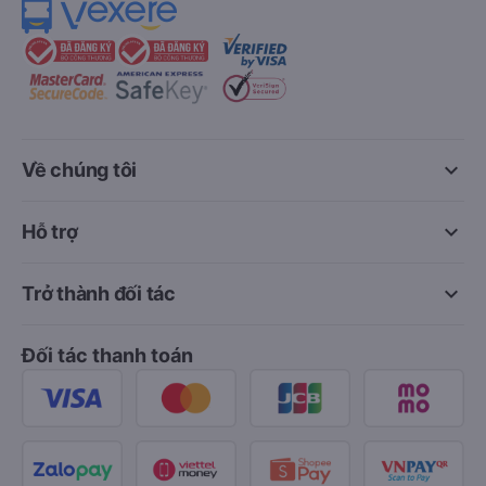
keyboard_arrow_down
Về chúng tôi
keyboard_arrow_down
Hỗ trợ
keyboard_arrow_down
Trở thành đối tác
Đối tác thanh toán