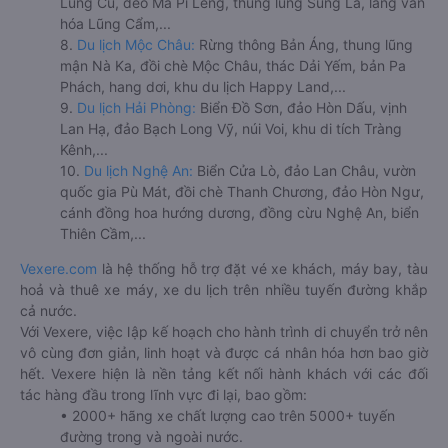
Lũng Cú, đèo Mã Pí Lèng, thung lũng Sủng Là, làng văn
hóa Lũng Cẩm,...
8.
Du lịch Mộc Châu:
Rừng thông Bản Áng, thung lũng
mận Nà Ka, đồi chè Mộc Châu, thác Dải Yếm, bản Pa
Phách, hang dơi, khu du lịch Happy Land,...
9.
Du lịch Hải Phòng:
Biển Đồ Sơn, đảo Hòn Dấu, vịnh
Lan Hạ, đảo Bạch Long Vỹ, núi Voi, khu di tích Tràng
Kênh,...
10.
Du lịch Nghệ An:
Biển Cửa Lò, đảo Lan Châu, vườn
quốc gia Pù Mát, đồi chè Thanh Chương, đảo Hòn Ngư,
cánh đồng hoa hướng dương, đồng cừu Nghệ An, biển
Thiên Cầm,...
Vexere.com
là hệ thống hỗ trợ đặt vé xe khách, máy bay, tàu
hoả và thuê xe máy, xe du lịch trên nhiều tuyến đường khắp
cả nước.
Với Vexere, việc lập kế hoạch cho hành trình di chuyển trở nên
vô cùng đơn giản, linh hoạt và được cá nhân hóa hơn bao giờ
hết. Vexere hiện là nền tảng kết nối hành khách với các đối
tác hàng đầu trong lĩnh vực đi lại, bao gồm:
• 2000+ hãng xe chất lượng cao trên 5000+ tuyến
đường trong và ngoài nước.