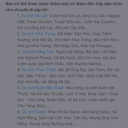
Bạn có thể tham khảo thêm một số điểm đến hấp dẫn khác
cho chuyến đi sắp tới:
1.
Du lịch Đà Lạt:
Vườn hoa Đà Lạt, làng Cù Lần, Happy
Hills, Fresh Garden, Tuyệt tình cốc, vườn thú Zoodoo,
đồi cỏ hồng Đà Lạt, đồi chè Cầu Đất,...
2.
Du lịch Nha Trang:
Bãi biển Trần Phú, tháp Trầm
Hương, nhà thờ đá, chợ đêm Nha Trang, đảo Hòn Mun,
nhà ga Nha Trang, đảo Điệp Sơn, thác bà Ponagar,...
3.
Du lịch Vũng Tàu:
Ngọn hải đăng, Bãi Sau, Hồ Mây,
mũi Nghinh Phong, hồ Đá Xanh, đồi Con Heo, hòn Bà,
vườn quốc gia Bình Châu, bến thuyền Marina,...
4.
Du lịch Phan Thiết:
Bãi đá Ông Địa, hòn Rơm, đồi cát
bay, Bàu Trắng - Bàu Sen, suối Tiên, làng chài Mũi Né,
đảo Hòn Bà, hải đăng Kê Gà,...
5.
Du lịch Buôn Ma Thuột:
Bảo tàng cà phê Buôn Mê
Thuột, núi Đá Voi, hồ Lắk, cụm 3 thác Dray Sap – Dray
Nur – Gia Long, Buôn Đôn, hồ Ea Kao, vườn quốc gia
Chư Yang Shin,...
6.
Du lịch Sapa:
Nhà thờ đá Sapa, bảo tàng Sapa, núi
Hàm Rồng, bản Cát Cát, thác Tiên Sa, thung lũng Hoa
Hồng, thung lũng Mường Hoa,...