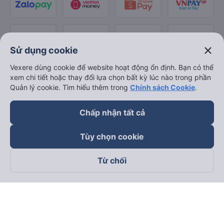
close
Sử dụng cookie
Vexere dùng cookie để website hoạt động ổn định. Bạn có thể
xem chi tiết hoặc thay đổi lựa chọn bất kỳ lúc nào trong phần
Quản lý cookie. Tìm hiểu thêm trong
Chính sách Cookie
.
Chấp nhận tất cả
Tùy chọn cookie
Từ chối
Theo dõi chúng tôi trên
Facebook
Tiktok
Youtube
Công ty TNHH Thương Mại Dịch Vụ Vexere