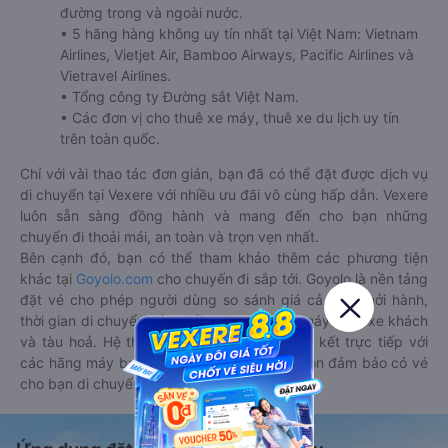
đường trong và ngoài nước.
• 5 hãng hàng không uy tín nhất tại Việt Nam: Vietnam
Airlines, Vietjet Air, Bamboo Airways, Pacific Airlines và
Vietravel Airlines.
• Tổng công ty Đường sắt Việt Nam.
• Các đơn vị cho thuê xe máy, thuê xe du lịch uy tín
trên toàn quốc.
Chỉ với vài thao tác đơn giản, bạn đã có thể đặt được dịch vụ
di chuyển tại Vexere với nhiều ưu đãi vô cùng hấp dẫn. Vexere
luôn sẵn sàng đồng hành và mang đến cho bạn những
chuyến đi thoải mái, an toàn và trọn vẹn nhất.
Bên cạnh đó, bạn có thể tham khảo thêm các phương tiện
khác tại
Goyolo.com
cho chuyến đi sắp tới. Goyolo là nền tảng
đặt vé cho phép người dùng so sánh giá cả, giờ khởi hành,
thời gian di chuyển của nhiều phương tiện máy bay, xe khách
và tàu hoả. Hệ thống của Goyolo được liên kết trực tiếp với
các hãng máy bay, xe khách và tàu hoả, luôn đảm bảo có vé
cho bạn di chuyển.