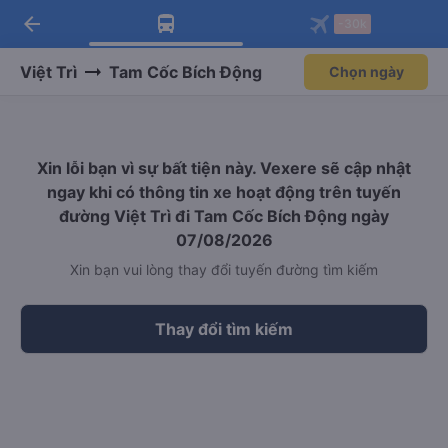
arrow_back
Tải app Vexere ngay!
Tải app Vexere
-30k
Mở app
Mở app
Nhận ưu đãi thành viên độc
-30k/ghế khi đặt vé máy bay qua
quyền
app
Việt Trì
Tam Cốc Bích Động
Chọn ngày
Xin lỗi bạn vì sự bất tiện này. Vexere sẽ cập nhật
ngay khi có thông tin xe hoạt động trên tuyến
đường Việt Trì đi Tam Cốc Bích Động ngày
07/08/2026
Xin bạn vui lòng thay đổi tuyến đường tìm kiếm
Thay đổi tìm kiếm