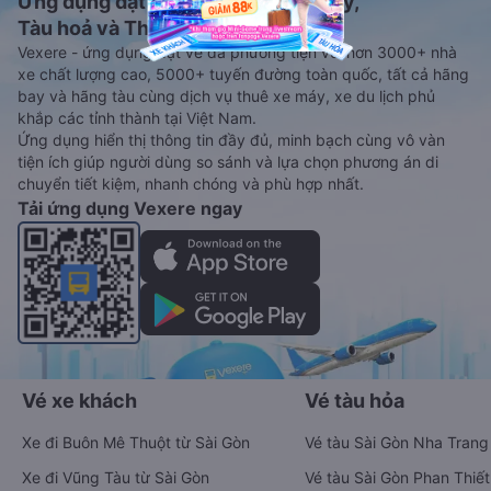
Ứng dụng đặt vé Xe khách, Máy bay,
Tàu hoả và Thuê xe
Vexere - ứng dụng đặt vé đa phương tiện với hơn 3000+ nhà
xe chất lượng cao, 5000+ tuyến đường toàn quốc, tất cả hãng
bay và hãng tàu cùng dịch vụ thuê xe máy, xe du lịch phủ
khắp các tỉnh thành tại Việt Nam.
Ứng dụng hiển thị thông tin đầy đủ, minh bạch cùng vô vàn
tiện ích giúp người dùng so sánh và lựa chọn phương án di
chuyển tiết kiệm, nhanh chóng và phù hợp nhất.
Tải ứng dụng Vexere ngay
Vé xe khách
Vé tàu hỏa
Xe đi Buôn Mê Thuột từ Sài Gòn
Vé tàu Sài Gòn Nha Trang
Xe đi Vũng Tàu từ Sài Gòn
Vé tàu Sài Gòn Phan Thiết