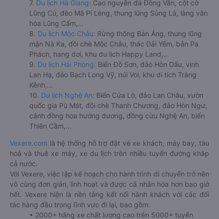
7.
Du lịch Hà Giang:
Cao nguyên đá Đồng Văn, cột cờ
Lũng Cú, đèo Mã Pí Lèng, thung lũng Sủng Là, làng văn
hóa Lũng Cẩm,...
8.
Du lịch Mộc Châu:
Rừng thông Bản Áng, thung lũng
mận Nà Ka, đồi chè Mộc Châu, thác Dải Yếm, bản Pa
Phách, hang dơi, khu du lịch Happy Land,...
9.
Du lịch Hải Phòng:
Biển Đồ Sơn, đảo Hòn Dấu, vịnh
Lan Hạ, đảo Bạch Long Vỹ, núi Voi, khu di tích Tràng
Kênh,...
10.
Du lịch Nghệ An:
Biển Cửa Lò, đảo Lan Châu, vườn
quốc gia Pù Mát, đồi chè Thanh Chương, đảo Hòn Ngư,
cánh đồng hoa hướng dương, đồng cừu Nghệ An, biển
Thiên Cầm,...
Vexere.com
là hệ thống hỗ trợ đặt vé xe khách, máy bay, tàu
hoả và thuê xe máy, xe du lịch trên nhiều tuyến đường khắp
cả nước.
Với Vexere, việc lập kế hoạch cho hành trình di chuyển trở nên
vô cùng đơn giản, linh hoạt và được cá nhân hóa hơn bao giờ
hết. Vexere hiện là nền tảng kết nối hành khách với các đối
tác hàng đầu trong lĩnh vực đi lại, bao gồm:
• 2000+ hãng xe chất lượng cao trên 5000+ tuyến