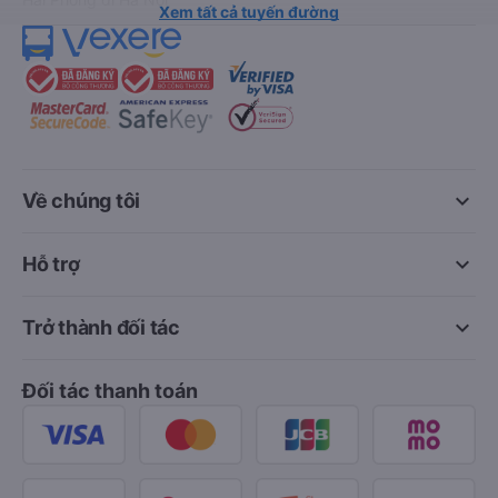
Xem tất cả tuyến đường
keyboard_arrow_down
Về chúng tôi
keyboard_arrow_down
Hỗ trợ
keyboard_arrow_down
Trở thành đối tác
Đối tác thanh toán