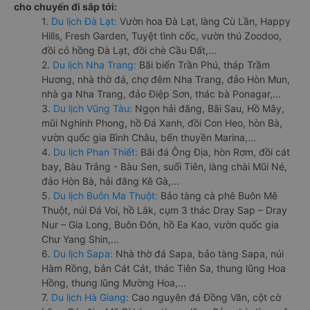
cho chuyến đi sắp tới:
1.
Du lịch Đà Lạt:
Vườn hoa Đà Lạt, làng Cù Lần, Happy
Hills, Fresh Garden, Tuyệt tình cốc, vườn thú Zoodoo,
đồi cỏ hồng Đà Lạt, đồi chè Cầu Đất,...
2.
Du lịch Nha Trang:
Bãi biển Trần Phú, tháp Trầm
Hương, nhà thờ đá, chợ đêm Nha Trang, đảo Hòn Mun,
nhà ga Nha Trang, đảo Điệp Sơn, thác bà Ponagar,...
3.
Du lịch Vũng Tàu:
Ngọn hải đăng, Bãi Sau, Hồ Mây,
mũi Nghinh Phong, hồ Đá Xanh, đồi Con Heo, hòn Bà,
vườn quốc gia Bình Châu, bến thuyền Marina,...
4.
Du lịch Phan Thiết:
Bãi đá Ông Địa, hòn Rơm, đồi cát
bay, Bàu Trắng - Bàu Sen, suối Tiên, làng chài Mũi Né,
đảo Hòn Bà, hải đăng Kê Gà,...
5.
Du lịch Buôn Ma Thuột:
Bảo tàng cà phê Buôn Mê
Thuột, núi Đá Voi, hồ Lắk, cụm 3 thác Dray Sap – Dray
Nur – Gia Long, Buôn Đôn, hồ Ea Kao, vườn quốc gia
Chư Yang Shin,...
6.
Du lịch Sapa:
Nhà thờ đá Sapa, bảo tàng Sapa, núi
Hàm Rồng, bản Cát Cát, thác Tiên Sa, thung lũng Hoa
Hồng, thung lũng Mường Hoa,...
7.
Du lịch Hà Giang:
Cao nguyên đá Đồng Văn, cột cờ