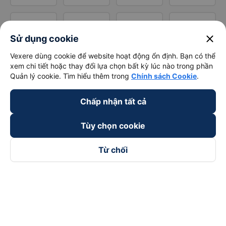
close
Sử dụng cookie
Vexere dùng cookie để website hoạt động ổn định. Bạn có thể
xem chi tiết hoặc thay đổi lựa chọn bất kỳ lúc nào trong phần
Quản lý cookie. Tìm hiểu thêm trong
Chính sách Cookie
.
Chấp nhận tất cả
Tùy chọn cookie
Từ chối
Theo dõi chúng tôi trên
Facebook
Tiktok
Youtube
Công ty TNHH Thương Mại Dịch Vụ Vexere