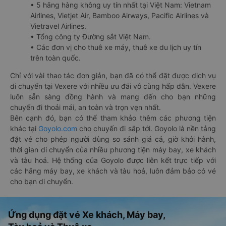
• 5 hãng hàng không uy tín nhất tại Việt Nam: Vietnam
Airlines, Vietjet Air, Bamboo Airways, Pacific Airlines và
Vietravel Airlines.
• Tổng công ty Đường sắt Việt Nam.
• Các đơn vị cho thuê xe máy, thuê xe du lịch uy tín
trên toàn quốc.
Chỉ với vài thao tác đơn giản, bạn đã có thể đặt được dịch vụ
di chuyển tại Vexere với nhiều ưu đãi vô cùng hấp dẫn. Vexere
luôn sẵn sàng đồng hành và mang đến cho bạn những
chuyến đi thoải mái, an toàn và trọn vẹn nhất.
Bên cạnh đó, bạn có thể tham khảo thêm các phương tiện
khác tại
Goyolo.com
cho chuyến đi sắp tới. Goyolo là nền tảng
đặt vé cho phép người dùng so sánh giá cả, giờ khởi hành,
thời gian di chuyển của nhiều phương tiện máy bay, xe khách
và tàu hoả. Hệ thống của Goyolo được liên kết trực tiếp với
các hãng máy bay, xe khách và tàu hoả, luôn đảm bảo có vé
cho bạn di chuyển.
Ứng dụng đặt vé Xe khách, Máy bay,