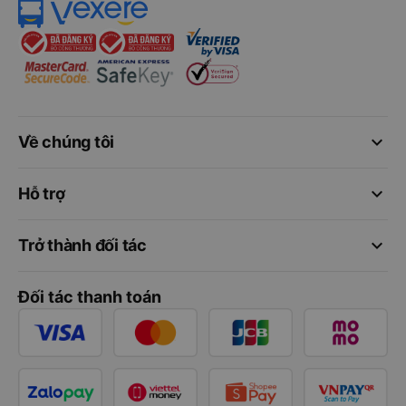
keyboard_arrow_down
Về chúng tôi
keyboard_arrow_down
Hỗ trợ
keyboard_arrow_down
Trở thành đối tác
Đối tác thanh toán