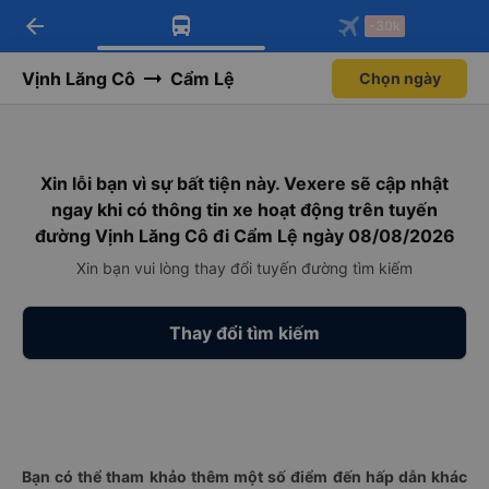
arrow_back
Tải app Vexere ngay!
Tải app Vexere
-30k
Mở app
Mở app
Nhận ưu đãi thành viên độc
-30k/ghế khi đặt vé máy bay qua
quyền
app
Vịnh Lăng Cô
Cẩm Lệ
Chọn ngày
Xin lỗi bạn vì sự bất tiện này. Vexere sẽ cập nhật
ngay khi có thông tin xe hoạt động trên tuyến
đường Vịnh Lăng Cô đi Cẩm Lệ ngày 08/08/2026
Xin bạn vui lòng thay đổi tuyến đường tìm kiếm
Thay đổi tìm kiếm
Bạn có thể tham khảo thêm một số điểm đến hấp dẫn khác