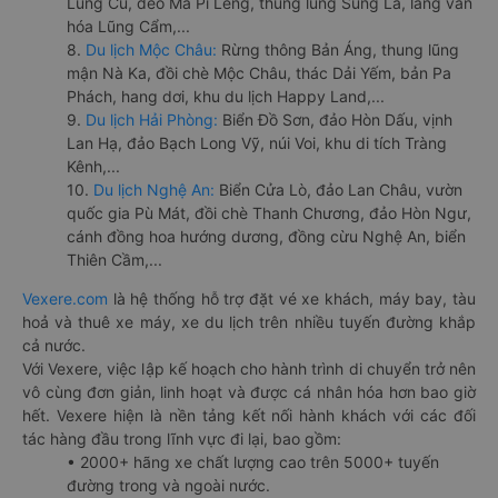
Lũng Cú, đèo Mã Pí Lèng, thung lũng Sủng Là, làng văn
hóa Lũng Cẩm,...
8.
Du lịch Mộc Châu:
Rừng thông Bản Áng, thung lũng
mận Nà Ka, đồi chè Mộc Châu, thác Dải Yếm, bản Pa
Phách, hang dơi, khu du lịch Happy Land,...
9.
Du lịch Hải Phòng:
Biển Đồ Sơn, đảo Hòn Dấu, vịnh
Lan Hạ, đảo Bạch Long Vỹ, núi Voi, khu di tích Tràng
Kênh,...
10.
Du lịch Nghệ An:
Biển Cửa Lò, đảo Lan Châu, vườn
quốc gia Pù Mát, đồi chè Thanh Chương, đảo Hòn Ngư,
cánh đồng hoa hướng dương, đồng cừu Nghệ An, biển
Thiên Cầm,...
Vexere.com
là hệ thống hỗ trợ đặt vé xe khách, máy bay, tàu
hoả và thuê xe máy, xe du lịch trên nhiều tuyến đường khắp
cả nước.
Với Vexere, việc lập kế hoạch cho hành trình di chuyển trở nên
vô cùng đơn giản, linh hoạt và được cá nhân hóa hơn bao giờ
hết. Vexere hiện là nền tảng kết nối hành khách với các đối
tác hàng đầu trong lĩnh vực đi lại, bao gồm:
• 2000+ hãng xe chất lượng cao trên 5000+ tuyến
đường trong và ngoài nước.