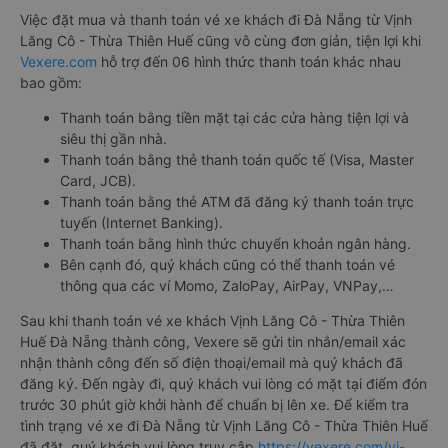
Việc đặt mua và thanh toán vé xe khách đi Đà Nẵng từ Vịnh
Lăng Cô - Thừa Thiên Huế cũng vô cùng đơn giản, tiện lợi khi
Vexere.com
hỗ trợ đến 06 hình thức thanh toán khác nhau
bao gồm:
Thanh toán bằng tiền mặt tại các cửa hàng tiện lợi và
siêu thị gần nhà.
Thanh toán bằng thẻ thanh toán quốc tế (Visa, Master
Card, JCB).
Thanh toán bằng thẻ ATM đã đăng ký thanh toán trực
tuyến (Internet Banking).
Thanh toán bằng hình thức chuyển khoản ngân hàng.
Bên cạnh đó, quý khách cũng có thể thanh toán vé
thông qua các ví Momo, ZaloPay, AirPay, VNPay,…
Sau khi thanh toán vé xe khách Vịnh Lăng Cô - Thừa Thiên
Huế Đà Nẵng thành công, Vexere sẽ gửi tin nhắn/email xác
nhận thành công đến số điện thoại/email mà quý khách đã
đăng ký. Đến ngày đi, quý khách vui lòng có mặt tại điểm đón
trước 30 phút giờ khởi hành để chuẩn bị lên xe. Để kiểm tra
tình trạng vé xe đi Đà Nẵng từ Vịnh Lăng Cô - Thừa Thiên Huế
đã đặt, quý khách vui lòng truy cập
https://vexere.com/vi-