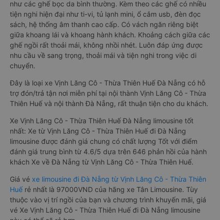
như các ghế bọc da bình thường. Kèm theo các ghế có nhiều
tiện nghi hiện đại như ti-vi, tủ lạnh mini, ổ cắm usb, đèn đọc
sách, hệ thống âm thanh cao cấp. Có vách ngăn riêng biệt
giữa khoang lái và khoang hành khách. Khoảng cách giữa các
ghế ngồi rất thoải mái, không nhồi nhét. Luôn đáp ứng được
nhu cầu về sang trọng, thoải mái và tiện nghi trong việc di
chuyển.
Đây là loại xe Vịnh Lăng Cô - Thừa Thiên Huế Đà Nẵng có hỗ
trợ đón/trả tận nơi miễn phí tại nội thành Vịnh Lăng Cô - Thừa
Thiên Huế và nội thành Đà Nẵng, rất thuận tiện cho du khách.
Xe Vịnh Lăng Cô - Thừa Thiên Huế Đà Nẵng limousine tốt
nhất: Xe từ Vịnh Lăng Cô - Thừa Thiên Huế đi Đà Nẵng
limousine được đánh giá chung có chất lượng Tốt với điểm
đánh giá trung bình từ 4.6/5 dựa trên 646 phản hồi của hành
khách Xe về Đà Nẵng từ Vịnh Lăng Cô - Thừa Thiên Huế.
Giá vé
xe limousine đi Đà Nẵng từ Vịnh Lăng Cô - Thừa Thiên
Huế
rẻ nhất là 97000VND của hãng xe Tân Limousine. Tùy
thuộc vào vị trí ngồi của bạn và chương trình khuyến mãi, giá
vé Xe Vịnh Lăng Cô - Thừa Thiên Huế đi Đà Nẵng limousine