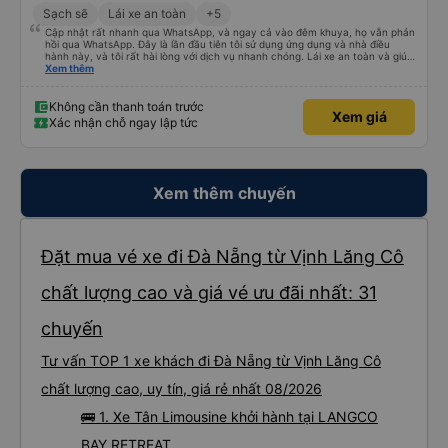
Sạch sẽ
Lái xe an toàn
+5
Cập nhật rất nhanh qua WhatsApp, và ngay cả vào đêm khuya, họ vẫn phản
hồi qua WhatsApp. Đây là lần đầu tiên tôi sử dụng ứng dụng và nhà điều
hành này, và tôi rất hài lòng với dịch vụ nhanh chóng. Lái xe an toàn và giúp
tôi đến khách sạn ở Huế, mặc dù tôi không báo trước khi đặt xe và tài xế đã
Xem thêm
hỏi tôi muốn đi đâu. Tôi rất cảm kích vì họ đã đón tôi tại địa điểm tôi muốn,
không giống như các nhà điều hành khác. Tôi đã quyết định sử dụng dịch vụ
của họ một lần nữa cho chuyến trở về Đà Nẵng.
Không cần thanh toán trước
Xem giá
Xác nhận chỗ ngay lập tức
Xem thêm chuyến
Đặt mua vé xe đi Đà Nẵng từ Vịnh Lăng Cô
chất lượng cao và giá vé ưu đãi nhất: 31
chuyến
Tư vấn TOP 1 xe khách đi Đà Nẵng từ Vịnh Lăng Cô
chất lượng cao, uy tín, giá rẻ nhất 08/2026
🚌 1. Xe Tân Limousine khởi hành tại LANGCO
BAY RETREAT