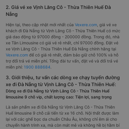
2. Giá vé xe Vịnh Lăng Cô - Thừa Thiên Huế Đà
Nẵng
Hiện tại, theo cập nhật mới nhất của
Vexere.com
, giá vé xe
khách đi Đà Nẵng từ Vịnh Lăng Cô - Thừa Thiên Huế có mức
giá dao động từ 97000 đồng - 200000 đồng. Trong đó, nhà
xe Tân Limousine có giá vé rẻ nhất, chỉ 97000 đồng. Đặt vé
xe Vịnh Lăng Cô - Thừa Thiên Huế Đà Nẵng chính hãng tại
Vexere.com
để có giá rẻ nhất, đảm bảo giữ chỗ 100% và hỗ
trợ đổi trả vé miễn phí. Tổng đài tư vấn, đặt vé và đổi trả vé
miễn phí:
1900 888684
.
3. Giới thiệu, tư vấn các dòng xe chạy tuyến đường
xe đi Đà Nẵng từ Vịnh Lăng Cô - Thừa Thiên Huế:
Dòng xe đi Đà Nẵng từ Vịnh Lăng Cô - Thừa Thiên Huế
limousine 9 chỗ vip, chất lượng cao: Tiện lợi, sang trọng
Là sản phẩm xe đi Đà Nẵng từ Vịnh Lăng Cô - Thừa Thiên
Huế limousine 9 chỗ cải tiến từ xe 16 chỗ. Nội thất được làm
lại với các ghế bọc da chuẩn Châu Âu, không chỉ êm ái cho
chuyến hành trình xa, mà còn mát mẻ và không hề bị hầm bí