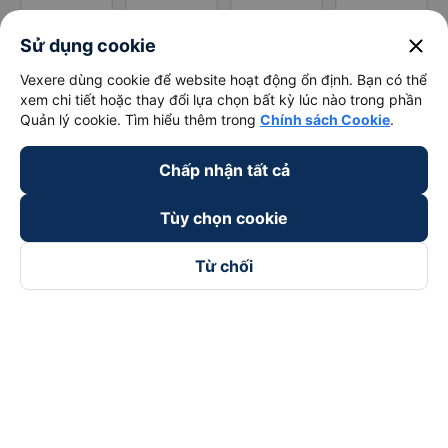
close
Sử dụng cookie
Vexere dùng cookie để website hoạt động ổn định. Bạn có thể
xem chi tiết hoặc thay đổi lựa chọn bất kỳ lúc nào trong phần
Quản lý cookie. Tìm hiểu thêm trong
Chính sách Cookie
.
Chấp nhận tất cả
Tùy chọn cookie
Từ chối
Theo dõi chúng tôi trên
Facebook
Tiktok
Youtube
Công ty TNHH Thương Mại Dịch Vụ Vexere
Địa chỉ đăng ký kinh doanh: 8C Chữ Đồng Tử, Phường Tân
Sơn Nhất, TP. Hồ Chí Minh, Việt Nam