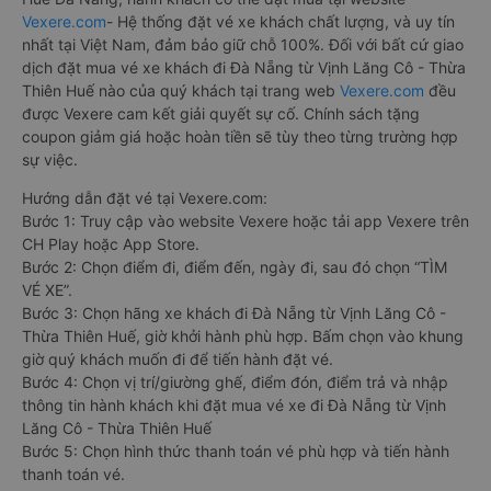
Vexere.com
- Hệ thống đặt vé xe khách chất lượng, và uy tín
nhất tại Việt Nam, đảm bảo giữ chỗ 100%. Đối với bất cứ giao
dịch đặt mua vé xe khách đi Đà Nẵng từ Vịnh Lăng Cô - Thừa
Thiên Huế nào của quý khách tại trang web
Vexere.com
đều
được Vexere cam kết giải quyết sự cố. Chính sách tặng
coupon giảm giá hoặc hoàn tiền sẽ tùy theo từng trường hợp
sự việc.
Hướng dẫn đặt vé tại Vexere.com:
Bước 1: Truy cập vào website Vexere hoặc tải app Vexere trên
CH Play hoặc App Store.
Bước 2: Chọn điểm đi, điểm đến, ngày đi, sau đó chọn “TÌM
VÉ XE”.
Bước 3: Chọn hãng xe khách đi Đà Nẵng từ Vịnh Lăng Cô -
Thừa Thiên Huế, giờ khởi hành phù hợp. Bấm chọn vào khung
giờ quý khách muốn đi để tiến hành đặt vé.
Bước 4: Chọn vị trí/giường ghế, điểm đón, điểm trả và nhập
thông tin hành khách khi đặt mua vé xe đi Đà Nẵng từ Vịnh
Lăng Cô - Thừa Thiên Huế
Bước 5: Chọn hình thức thanh toán vé phù hợp và tiến hành
thanh toán vé.