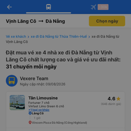
arrow_back
Tải app Vexere ngay!
Tải app Vexere
-30k
Mở app
Mở app
Nhận ưu đãi thành viên độc
-30k/ghế khi đặt vé máy bay qua
quyền
app
Vịnh Lăng Cô
Đà Nẵng
Chọn ngày
Vé xe khách
xe đi Đà Nẵng từ Thừa Thiên-Huế
xe đi Đà Nẵng từ
Vịnh Lăng Cô
Đặt mua vé xe 4 nhà xe đi Đà Nẵng từ Vịnh
Lăng Cô chất lượng cao và giá vé ưu đãi nhất
:
31 chuyến mỗi ngày
Vexere Team
Ngày cập nhật: 09/08/2026
Tân Limousine
4.6
Fortuner 7 chỗ
(646 đánh giá)
Vinfast Limo Green 6 chỗ
+1 loại xe khác
Lăng Cô
1 giờ
Vincom Plaza Đà Nẵng (Cổng Highland)