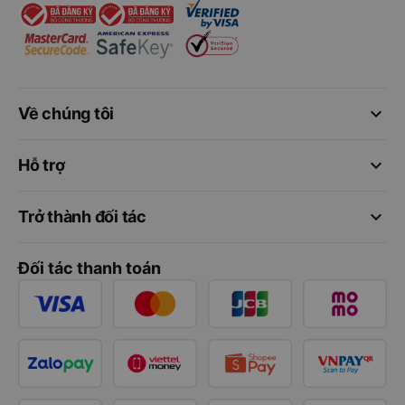
keyboard_arrow_down
Về chúng tôi
keyboard_arrow_down
Hỗ trợ
keyboard_arrow_down
Trở thành đối tác
Đối tác thanh toán