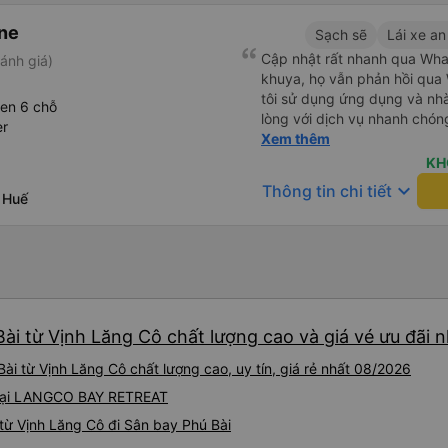
ne
Sạch sẽ
Lái xe an
Cập nhật rất nhanh qua Wh
ánh giá)
khuya, họ vẫn phản hồi qua 
tôi sử dụng ứng dụng và nhà 
een 6 chỗ
lòng với dịch vụ nhanh chóng
er
khách sạn ở Huế, mặc dù tôi
Xem thêm
tài xế đã hỏi tôi muốn đi đâu
KH
tôi tại địa điểm tôi muốn, k
keyboard_arrow_down
Thông tin chi tiết
 Huế
khác. Tôi đã quyết định sử 
cho chuyến trở về Đà Nẵng.
ài từ Vịnh Lăng Cô chất lượng cao và giá vé ưu đãi 
i từ Vịnh Lăng Cô chất lượng cao, uy tín, giá rẻ nhất 08/2026
h tại LANGCO BAY RETREAT
từ Vịnh Lăng Cô đi Sân bay Phú Bài