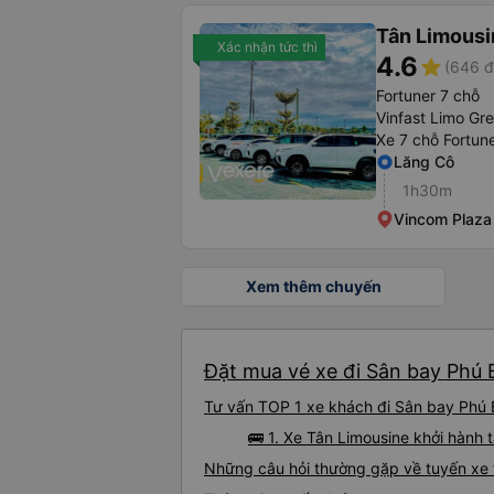
Tân Limousi
Xác nhận tức thì
4.6
star
(646 đ
Fortuner 7 chỗ
Vinfast Limo Gr
Xe 7 chỗ Fortun
Lăng Cô
1h30m
Vincom Plaza
Xem thêm chuyến
Đặt mua vé xe đi Sân bay Phú B
Tư vấn TOP 1 xe khách đi Sân bay Phú Bà
🚌 1. Xe Tân Limousine khởi hàn
Những câu hỏi thường gặp về tuyến xe 