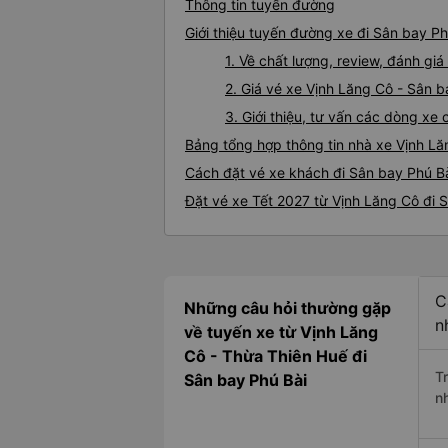
Thông tin tuyến đường
Giới thiệu tuyến đường xe đi Sân bay Ph
1. Về chất lượng, review, đánh gi
2. Giá vé xe Vịnh Lăng Cô - Sân b
3. Giới thiệu, tư vấn các dòng x
Bảng tổng hợp thông tin nhà xe Vịnh Lă
Cách đặt vé xe khách đi Sân bay Phú Bà
Đặt vé xe Tết 2027 từ Vịnh Lăng Cô đi 
C
Những câu hỏi thường gặp
n
về tuyến xe từ Vịnh Lăng
Cô - Thừa Thiên Huế đi
T
Sân bay Phú Bài
n