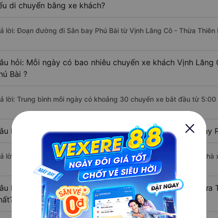
ếu di chuyển bằng xe khách?
rả lời: Đoạn đường đi Sân bay Phú Bài từ Vịnh Lăng Cô - Thừa Thiên
âu hỏi: Mỗi ngày có bao nhiêu chuyến xe khách Vịnh Lăng 
hú Bài ?
rả lời: Trung bình mỗi ngày có khoảng 30 chuyến xe bắt đầu từ 5:00
âu hỏi: Nhà xe đi Vịnh Lăng Cô - Thừa Thiên Huế Sân bay 
rả lời: Chuyến xe có giờ xuất phát sớm nhất vào lúc 5:00 là của nhà
âu hỏi: Nhà xe đi Sân bay Phú Bài từ Vịnh Lăng Cô - Thừa 
hất?