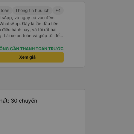
 toàn
Thông tin hữu ích
+4
atsApp, và ngay cả vào đêm
WhatsApp. Đây là lần đầu tiên
điều hành này, và tôi rất hài
. Lái xe an toàn và giúp tôi đến
 không báo trước khi đặt xe và
. Tôi rất cảm kích vì họ đã đón
ÔNG CẦN THANH TOÁN TRƯỚC
hông giống như các nhà điều hành
Xem giá
dụng dịch vụ của họ một lần nữa
nhất: 30 chuyến