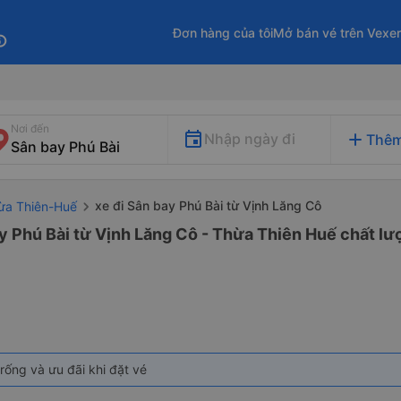
Đơn hàng của tôi
Mở bán vé trên Vexe
fo
Nơi đến
add
Nhập ngày đi
Thêm
xe đi Sân bay Phú Bài từ Vịnh Lăng Cô
hừa Thiên-Huế
y Phú Bài từ Vịnh Lăng Cô - Thừa Thiên Huế chất lượ
rống và ưu đãi khi đặt vé