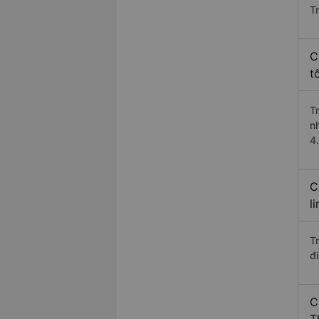
T
C
t
T
n
4
C
l
T
đ
C