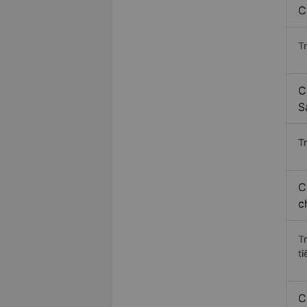
C
T
C
S
Tr
C
c
T
ti
C