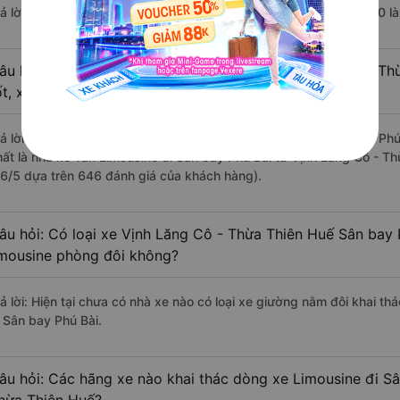
rả lời: Chuyến xe có giờ xuất phát trễ (muộn) nhất là vào lúc 21:30 l
âu hỏi: Review xe đi Sân bay Phú Bài từ Vịnh Lăng Cô - Th
ốt, xuất sắc, cao cấp nhất?
rả lời: Những hãng xe đi Vịnh Lăng Cô - Thừa Thiên Huế Sân bay Phú 
hất là nhà xe Tân Limousine đi Sân bay Phú Bài từ Vịnh Lăng Cô - Th
.6/5 dựa trên 646 đánh giá của khách hàng).
âu hỏi: Có loại xe Vịnh Lăng Cô - Thừa Thiên Huế Sân bay 
imousine phòng đôi không?
rả lời: Hiện tại chưa có nhà xe nào có loại xe giường nằm đôi khai t
i Sân bay Phú Bài.
âu hỏi: Các hãng xe nào khai thác dòng xe Limousine đi Sâ