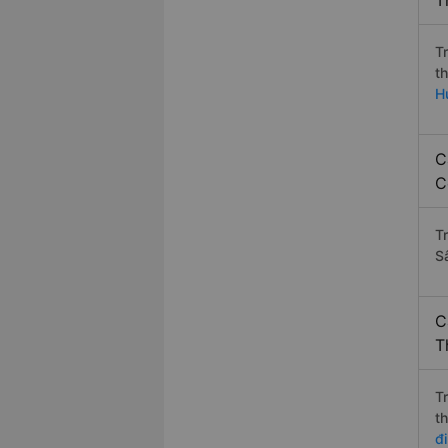
T
T
t
H
C
C
T
S
C
T
T
t
đ