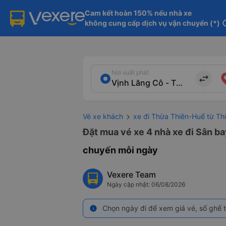
Cam kết hoàn 150% nếu nhà xe

không cung cấp dịch vụ vận chuyển (*)
in
Nơi xuất phát
import_export
Vé xe khách
xe đi Thừa Thiên-Huế từ T
Đặt mua vé xe 4 nhà xe đi Sân ba
chuyến mỗi ngày
Vexere Team
Ngày cập nhật: 06/08/2026
Chọn ngày đi để xem giá vé, số ghế t
info