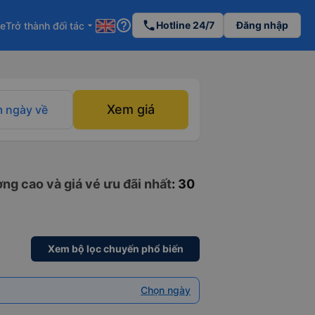
help_outline
phone
Hotline 24/7
Đăng nhập
re
Trở thành đối tác
arrow_drop_down
Xem giá
 ngày về
ng cao và giá vé ưu đãi nhất
: 30
Xem bộ lọc chuyến phổ biến
Chọn ngày