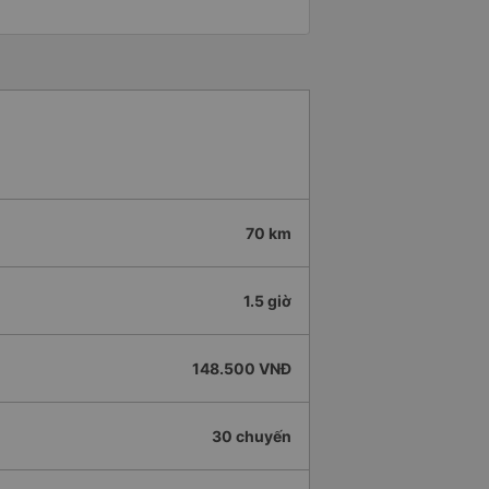
70 km
1.5 giờ
148.500 VNĐ
30 chuyến