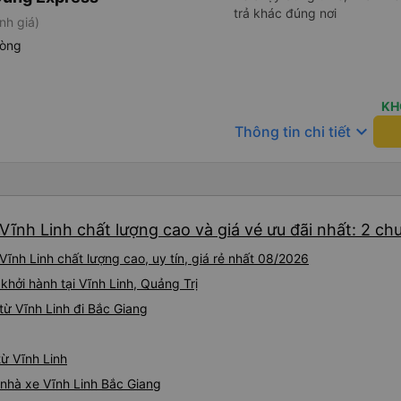
trả khác đúng nơi
nh giá)
hòng
KH
keyboard_arrow_down
Thông tin chi tiết
Vĩnh Linh chất lượng cao và giá vé ưu đãi nhất: 2 ch
ĩnh Linh chất lượng cao, uy tín, giá rẻ nhất 08/2026
hởi hành tại Vĩnh Linh, Quảng Trị
ừ Vĩnh Linh đi Bắc Giang
từ Vĩnh Linh
á nhà xe Vĩnh Linh Bắc Giang