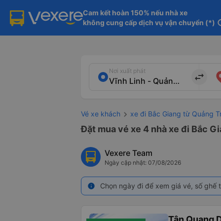
Cam kết hoàn 150% nếu nhà xe

không cung cấp dịch vụ vận chuyển (*)
in
Nơi xuất phát
import_export
Vé xe khách
xe đi Bắc Giang từ Quảng Tr
Đặt mua vé xe 4 nhà xe đi Bắc Gi
Vexere Team
Ngày cập nhật: 07/08/2026
Chọn ngày đi để xem giá vé, số ghế t
info
Tân Quang 