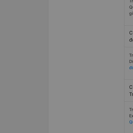
T
Q
g
C
đ
T
D
đ
C
T
T
E
Q