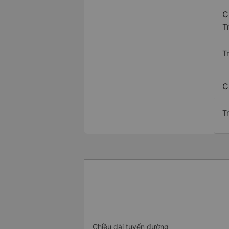
C
T
T
C
Tr
Chiều dài tuyến đường