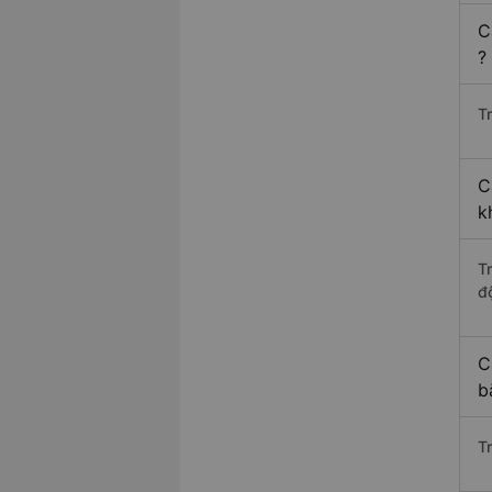
C
?
Tr
C
k
T
độ
C
b
T