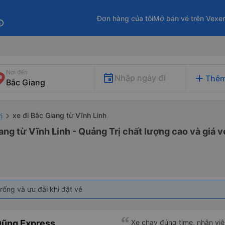
Đơn hàng của tôi
Mở bán vé trên Vexe
fo
Nơi đến
add
Nhập ngày đi
Thêm
xe đi Bắc Giang từ Vĩnh Linh
ị
ang từ Vĩnh Linh - Quảng Trị chất lượng cao và giá v
rống và ưu đãi khi đặt vé
Dũng Express
Xe chạy đúng time, nhân viên