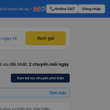
help_outline
phone
Hotline 24/7
Đăng nhập
re
Trở thành đối tác
arrow_drop_down
Xem giá
 ngày về
é ưu đãi nhất
: 2 chuyến mỗi ngày
Xem bộ lọc chuyến phổ biến
Chọn ngày
 phục vụ nhiệt tình, thân thiện,