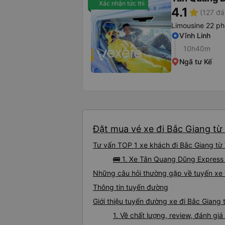
Xác nhận tức thì
4.1
star
(127 đá
Limousine 22 p
Vĩnh Linh
10h40m
Ngã tư Kế
Đặt mua vé xe đi Bắc Giang từ 
Tư vấn TOP 1 xe khách đi Bắc Giang từ V
🚌 1. Xe Tân Quang Dũng Express k
Những câu hỏi thường gặp về tuyến xe t
Thông tin tuyến đường
Giới thiệu tuyến đường xe đi Bắc Giang 
1. Về chất lượng, review, đánh gi