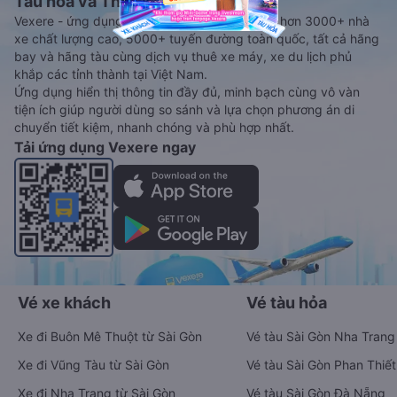
Tàu hoả và Thuê xe
Vexere - ứng dụng đặt vé đa phương tiện với hơn 3000+ nhà
xe chất lượng cao, 5000+ tuyến đường toàn quốc, tất cả hãng
bay và hãng tàu cùng dịch vụ thuê xe máy, xe du lịch phủ
khắp các tỉnh thành tại Việt Nam.
Ứng dụng hiển thị thông tin đầy đủ, minh bạch cùng vô vàn
tiện ích giúp người dùng so sánh và lựa chọn phương án di
chuyển tiết kiệm, nhanh chóng và phù hợp nhất.
Tải ứng dụng Vexere ngay
Vé xe khách
Vé tàu hỏa
Xe đi Buôn Mê Thuột từ Sài Gòn
Vé tàu Sài Gòn Nha Trang
Xe đi Vũng Tàu từ Sài Gòn
Vé tàu Sài Gòn Phan Thiết
Xe đi Nha Trang từ Sài Gòn
Vé tàu Sài Gòn Đà Nẵng