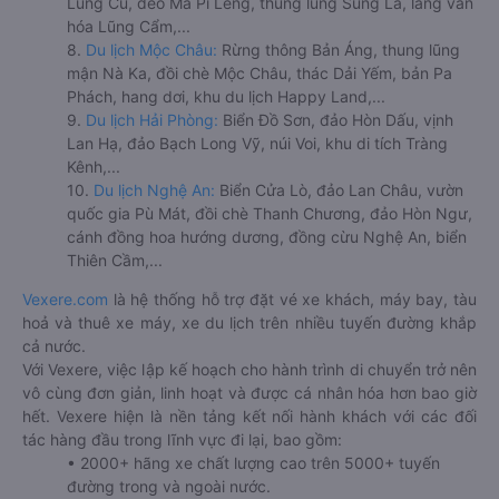
Lũng Cú, đèo Mã Pí Lèng, thung lũng Sủng Là, làng văn
hóa Lũng Cẩm,...
8.
Du lịch Mộc Châu:
Rừng thông Bản Áng, thung lũng
mận Nà Ka, đồi chè Mộc Châu, thác Dải Yếm, bản Pa
Phách, hang dơi, khu du lịch Happy Land,...
9.
Du lịch Hải Phòng:
Biển Đồ Sơn, đảo Hòn Dấu, vịnh
Lan Hạ, đảo Bạch Long Vỹ, núi Voi, khu di tích Tràng
Kênh,...
10.
Du lịch Nghệ An:
Biển Cửa Lò, đảo Lan Châu, vườn
quốc gia Pù Mát, đồi chè Thanh Chương, đảo Hòn Ngư,
cánh đồng hoa hướng dương, đồng cừu Nghệ An, biển
Thiên Cầm,...
Vexere.com
là hệ thống hỗ trợ đặt vé xe khách, máy bay, tàu
hoả và thuê xe máy, xe du lịch trên nhiều tuyến đường khắp
cả nước.
Với Vexere, việc lập kế hoạch cho hành trình di chuyển trở nên
vô cùng đơn giản, linh hoạt và được cá nhân hóa hơn bao giờ
hết. Vexere hiện là nền tảng kết nối hành khách với các đối
tác hàng đầu trong lĩnh vực đi lại, bao gồm:
• 2000+ hãng xe chất lượng cao trên 5000+ tuyến
đường trong và ngoài nước.