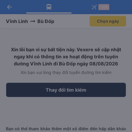
arrow_back
Tải app Vexere ngay!
Tải app Vexere
-30k
Mở app
Mở app
Nhận ưu đãi thành viên độc
-30k/ghế khi đặt vé máy bay qua
quyền
app
Vĩnh Linh
Bù Đốp
Chọn ngày
Xin lỗi bạn vì sự bất tiện này. Vexere sẽ cập nhật
ngay khi có thông tin xe hoạt động trên tuyến
đường Vĩnh Linh đi Bù Đốp ngày 08/08/2026
Xin bạn vui lòng thay đổi tuyến đường tìm kiếm
Thay đổi tìm kiếm
Bạn có thể tham khảo thêm một số điểm đến hấp dẫn khác