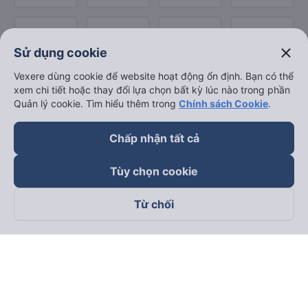
close
Sử dụng cookie
Vexere dùng cookie để website hoạt động ổn định. Bạn có thể
xem chi tiết hoặc thay đổi lựa chọn bất kỳ lúc nào trong phần
Quản lý cookie. Tìm hiểu thêm trong
Chính sách Cookie
.
Chấp nhận tất cả
Tùy chọn cookie
Từ chối
Theo dõi chúng tôi trên
Facebook
Tiktok
Youtube
Công ty TNHH Thương Mại Dịch Vụ Vexere