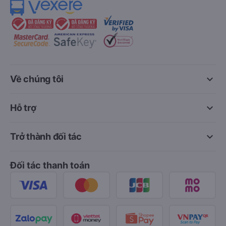
keyboard_arrow_down
Về chúng tôi
keyboard_arrow_down
Hỗ trợ
keyboard_arrow_down
Trở thành đối tác
Đối tác thanh toán