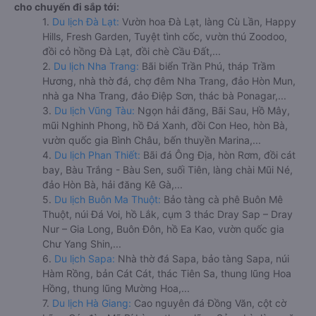
cho chuyến đi sắp tới:
1.
Du lịch Đà Lạt:
Vườn hoa Đà Lạt, làng Cù Lần, Happy
Hills, Fresh Garden, Tuyệt tình cốc, vườn thú Zoodoo,
đồi cỏ hồng Đà Lạt, đồi chè Cầu Đất,...
2.
Du lịch Nha Trang:
Bãi biển Trần Phú, tháp Trầm
Hương, nhà thờ đá, chợ đêm Nha Trang, đảo Hòn Mun,
nhà ga Nha Trang, đảo Điệp Sơn, thác bà Ponagar,...
3.
Du lịch Vũng Tàu:
Ngọn hải đăng, Bãi Sau, Hồ Mây,
mũi Nghinh Phong, hồ Đá Xanh, đồi Con Heo, hòn Bà,
vườn quốc gia Bình Châu, bến thuyền Marina,...
4.
Du lịch Phan Thiết:
Bãi đá Ông Địa, hòn Rơm, đồi cát
bay, Bàu Trắng - Bàu Sen, suối Tiên, làng chài Mũi Né,
đảo Hòn Bà, hải đăng Kê Gà,...
5.
Du lịch Buôn Ma Thuột:
Bảo tàng cà phê Buôn Mê
Thuột, núi Đá Voi, hồ Lắk, cụm 3 thác Dray Sap – Dray
Nur – Gia Long, Buôn Đôn, hồ Ea Kao, vườn quốc gia
Chư Yang Shin,...
6.
Du lịch Sapa:
Nhà thờ đá Sapa, bảo tàng Sapa, núi
Hàm Rồng, bản Cát Cát, thác Tiên Sa, thung lũng Hoa
Hồng, thung lũng Mường Hoa,...
7.
Du lịch Hà Giang:
Cao nguyên đá Đồng Văn, cột cờ