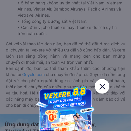
• 5 hãng hàng không uy tín nhất tại Việt Nam: Vietnam
Airlines, Vietjet Air, Bamboo Airways, Pacific Airlines và
Vietravel Airlines.
• Tổng công ty Đường sắt Việt Nam.
• Các đơn vị cho thuê xe máy, thuê xe du lịch uy tín
trên toàn quốc.
Chỉ với vài thao tác đơn giản, bạn đã có thể đặt được dịch vụ
di chuyển tại Vexere với nhiều ưu đãi vô cùng hấp dẫn. Vexere
luôn sẵn sàng đồng hành và mang đến cho bạn những
chuyến đi thoải mái, an toàn và trọn vẹn nhất.
Bên cạnh đó, bạn có thể tham khảo thêm các phương tiện
khác tại
Goyolo.com
cho chuyến đi sắp tới. Goyolo là nền tảng
đặt vé cho phép người dùng so sánh giá cả, giờ khởi hành,
thời gian di chuyển của nhiều phương tiện máy bay, xe khách
và tàu hoả. Hệ thống của Goyolo được liên kết trực tiếp với
các hãng máy bay, xe khách và tàu hoả, luôn đảm bảo có vé
cho bạn di chuyển.
Ứng dụng đặt vé Xe khách, Máy bay,