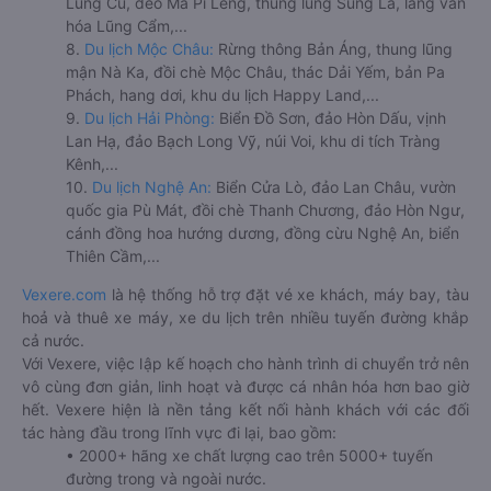
Lũng Cú, đèo Mã Pí Lèng, thung lũng Sủng Là, làng văn
hóa Lũng Cẩm,...
8.
Du lịch Mộc Châu:
Rừng thông Bản Áng, thung lũng
mận Nà Ka, đồi chè Mộc Châu, thác Dải Yếm, bản Pa
Phách, hang dơi, khu du lịch Happy Land,...
9.
Du lịch Hải Phòng:
Biển Đồ Sơn, đảo Hòn Dấu, vịnh
Lan Hạ, đảo Bạch Long Vỹ, núi Voi, khu di tích Tràng
Kênh,...
10.
Du lịch Nghệ An:
Biển Cửa Lò, đảo Lan Châu, vườn
quốc gia Pù Mát, đồi chè Thanh Chương, đảo Hòn Ngư,
cánh đồng hoa hướng dương, đồng cừu Nghệ An, biển
Thiên Cầm,...
Vexere.com
là hệ thống hỗ trợ đặt vé xe khách, máy bay, tàu
hoả và thuê xe máy, xe du lịch trên nhiều tuyến đường khắp
cả nước.
Với Vexere, việc lập kế hoạch cho hành trình di chuyển trở nên
vô cùng đơn giản, linh hoạt và được cá nhân hóa hơn bao giờ
hết. Vexere hiện là nền tảng kết nối hành khách với các đối
tác hàng đầu trong lĩnh vực đi lại, bao gồm:
• 2000+ hãng xe chất lượng cao trên 5000+ tuyến
đường trong và ngoài nước.