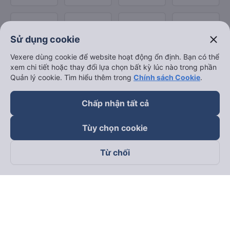
close
Sử dụng cookie
Vexere dùng cookie để website hoạt động ổn định. Bạn có thể
xem chi tiết hoặc thay đổi lựa chọn bất kỳ lúc nào trong phần
Quản lý cookie. Tìm hiểu thêm trong
Chính sách Cookie
.
Chấp nhận tất cả
Tùy chọn cookie
Từ chối
Theo dõi chúng tôi trên
Facebook
Tiktok
Youtube
Công ty TNHH Thương Mại Dịch Vụ Vexere