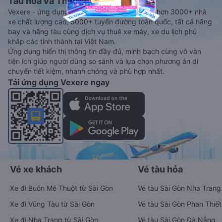
Tàu hoả và Thuê xe
Vexere - ứng dụng đặt vé đa phương tiện với hơn 3000+ nhà
xe chất lượng cao, 5000+ tuyến đường toàn quốc, tất cả hãng
bay và hãng tàu cùng dịch vụ thuê xe máy, xe du lịch phủ
khắp các tỉnh thành tại Việt Nam.
Ứng dụng hiển thị thông tin đầy đủ, minh bạch cùng vô vàn
tiện ích giúp người dùng so sánh và lựa chọn phương án di
chuyển tiết kiệm, nhanh chóng và phù hợp nhất.
Tải ứng dụng Vexere ngay
Vé xe khách
Vé tàu hỏa
Xe đi Buôn Mê Thuột từ Sài Gòn
Vé tàu Sài Gòn Nha Trang
Xe đi Vũng Tàu từ Sài Gòn
Vé tàu Sài Gòn Phan Thiết
Xe đi Nha Trang từ Sài Gòn
Vé tàu Sài Gòn Đà Nẵng