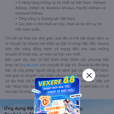
• 5 hãng hàng không uy tín nhất tại Việt Nam: Vietnam
Airlines, Vietjet Air, Bamboo Airways, Pacific Airlines và
Vietravel Airlines.
• Tổng công ty Đường sắt Việt Nam.
• Các đơn vị cho thuê xe máy, thuê xe du lịch uy tín
trên toàn quốc.
Chỉ với vài thao tác đơn giản, bạn đã có thể đặt được dịch vụ
di chuyển tại Vexere với nhiều ưu đãi vô cùng hấp dẫn. Vexere
luôn sẵn sàng đồng hành và mang đến cho bạn những
chuyến đi thoải mái, an toàn và trọn vẹn nhất.
Bên cạnh đó, bạn có thể tham khảo thêm các phương tiện
khác tại
Goyolo.com
cho chuyến đi sắp tới. Goyolo là nền tảng
đặt vé cho phép người dùng so sánh giá cả, giờ khởi hành,
thời gian di chuyển của nhiều phương tiện máy bay, xe khách
và tàu hoả. Hệ thống của Goyolo được liên kết trực tiếp với
các hãng máy bay, xe khách và tàu hoả, luôn đảm bảo có vé
cho bạn di chuyển.
Ứng dụng đặt vé Xe khách, Máy bay,