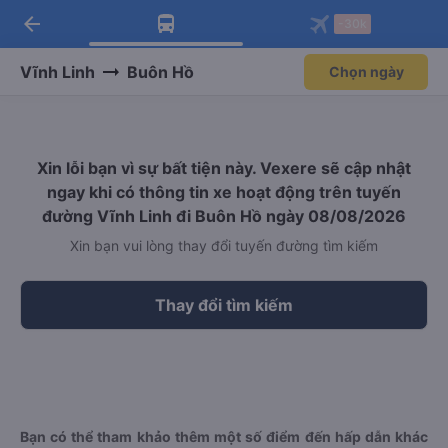
arrow_back
Tải app Vexere ngay!
Tải app Vexere
-30k
Mở app
Mở app
Nhận ưu đãi thành viên độc
-30k/ghế khi đặt vé máy bay qua
quyền
app
Vĩnh Linh
Buôn Hồ
Chọn ngày
Xin lỗi bạn vì sự bất tiện này. Vexere sẽ cập nhật
ngay khi có thông tin xe hoạt động trên tuyến
đường Vĩnh Linh đi Buôn Hồ ngày 08/08/2026
Xin bạn vui lòng thay đổi tuyến đường tìm kiếm
Thay đổi tìm kiếm
Bạn có thể tham khảo thêm một số điểm đến hấp dẫn khác