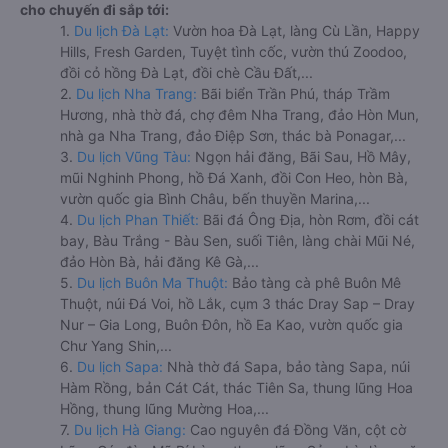
cho chuyến đi sắp tới:
1.
Du lịch Đà Lạt:
Vườn hoa Đà Lạt, làng Cù Lần, Happy
Hills, Fresh Garden, Tuyệt tình cốc, vườn thú Zoodoo,
đồi cỏ hồng Đà Lạt, đồi chè Cầu Đất,...
2.
Du lịch Nha Trang:
Bãi biển Trần Phú, tháp Trầm
Hương, nhà thờ đá, chợ đêm Nha Trang, đảo Hòn Mun,
nhà ga Nha Trang, đảo Điệp Sơn, thác bà Ponagar,...
3.
Du lịch Vũng Tàu:
Ngọn hải đăng, Bãi Sau, Hồ Mây,
mũi Nghinh Phong, hồ Đá Xanh, đồi Con Heo, hòn Bà,
vườn quốc gia Bình Châu, bến thuyền Marina,...
4.
Du lịch Phan Thiết:
Bãi đá Ông Địa, hòn Rơm, đồi cát
bay, Bàu Trắng - Bàu Sen, suối Tiên, làng chài Mũi Né,
đảo Hòn Bà, hải đăng Kê Gà,...
5.
Du lịch Buôn Ma Thuột:
Bảo tàng cà phê Buôn Mê
Thuột, núi Đá Voi, hồ Lắk, cụm 3 thác Dray Sap – Dray
Nur – Gia Long, Buôn Đôn, hồ Ea Kao, vườn quốc gia
Chư Yang Shin,...
6.
Du lịch Sapa:
Nhà thờ đá Sapa, bảo tàng Sapa, núi
Hàm Rồng, bản Cát Cát, thác Tiên Sa, thung lũng Hoa
Hồng, thung lũng Mường Hoa,...
7.
Du lịch Hà Giang:
Cao nguyên đá Đồng Văn, cột cờ