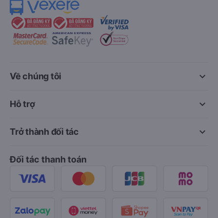
keyboard_arrow_down
Về chúng tôi
keyboard_arrow_down
Hỗ trợ
keyboard_arrow_down
Trở thành đối tác
Đối tác thanh toán