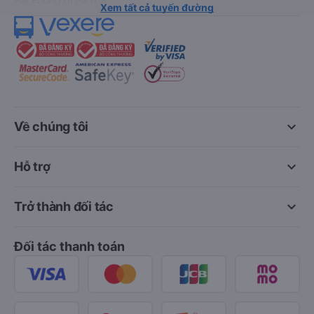
Xem tất cả tuyến đường
keyboard_arrow_down
Về chúng tôi
keyboard_arrow_down
Hỗ trợ
keyboard_arrow_down
Trở thành đối tác
Đối tác thanh toán