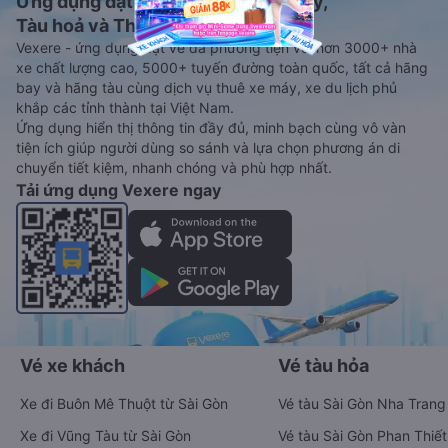
Ứng dụng đặt vé Xe khách, Máy bay,
Tàu hoả và Thuê xe
Vexere - ứng dụng đặt vé đa phương tiện với hơn 3000+ nhà
xe chất lượng cao, 5000+ tuyến đường toàn quốc, tất cả hãng
bay và hãng tàu cùng dịch vụ thuê xe máy, xe du lịch phủ
khắp các tỉnh thành tại Việt Nam.
Ứng dụng hiển thị thông tin đầy đủ, minh bạch cùng vô vàn
tiện ích giúp người dùng so sánh và lựa chọn phương án di
chuyển tiết kiệm, nhanh chóng và phù hợp nhất.
Tải ứng dụng Vexere ngay
Vé xe khách
Vé tàu hỏa
Xe đi Buôn Mê Thuột từ Sài Gòn
Vé tàu Sài Gòn Nha Trang
Xe đi Vũng Tàu từ Sài Gòn
Vé tàu Sài Gòn Phan Thiết