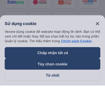
close
Sử dụng cookie
Vexere dùng cookie để website hoạt động ổn định. Bạn có thể
xem chi tiết hoặc thay đổi lựa chọn bất kỳ lúc nào trong phần
Quản lý cookie. Tìm hiểu thêm trong
Chính sách Cookie
.
Chấp nhận tất cả
Tùy chọn cookie
Từ chối
Theo dõi chúng tôi trên
Facebook
Tiktok
Youtube
Công ty TNHH Thương Mại Dịch Vụ Vexere