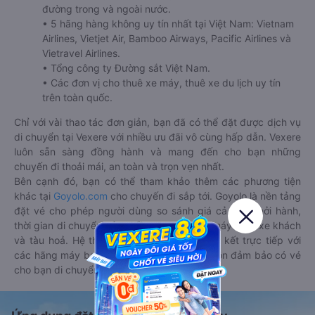
đường trong và ngoài nước.
• 5 hãng hàng không uy tín nhất tại Việt Nam: Vietnam
Airlines, Vietjet Air, Bamboo Airways, Pacific Airlines và
Vietravel Airlines.
• Tổng công ty Đường sắt Việt Nam.
• Các đơn vị cho thuê xe máy, thuê xe du lịch uy tín
trên toàn quốc.
Chỉ với vài thao tác đơn giản, bạn đã có thể đặt được dịch vụ
di chuyển tại Vexere với nhiều ưu đãi vô cùng hấp dẫn. Vexere
luôn sẵn sàng đồng hành và mang đến cho bạn những
chuyến đi thoải mái, an toàn và trọn vẹn nhất.
Bên cạnh đó, bạn có thể tham khảo thêm các phương tiện
khác tại
Goyolo.com
cho chuyến đi sắp tới. Goyolo là nền tảng
đặt vé cho phép người dùng so sánh giá cả, giờ khởi hành,
thời gian di chuyển của nhiều phương tiện máy bay, xe khách
và tàu hoả. Hệ thống của Goyolo được liên kết trực tiếp với
các hãng máy bay, xe khách và tàu hoả, luôn đảm bảo có vé
cho bạn di chuyển.