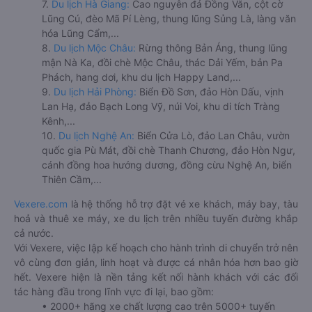
7.
Du lịch Hà Giang:
Cao nguyên đá Đồng Văn, cột cờ
Lũng Cú, đèo Mã Pí Lèng, thung lũng Sủng Là, làng văn
hóa Lũng Cẩm,...
8.
Du lịch Mộc Châu:
Rừng thông Bản Áng, thung lũng
mận Nà Ka, đồi chè Mộc Châu, thác Dải Yếm, bản Pa
Phách, hang dơi, khu du lịch Happy Land,...
9.
Du lịch Hải Phòng:
Biển Đồ Sơn, đảo Hòn Dấu, vịnh
Lan Hạ, đảo Bạch Long Vỹ, núi Voi, khu di tích Tràng
Kênh,...
10.
Du lịch Nghệ An:
Biển Cửa Lò, đảo Lan Châu, vườn
quốc gia Pù Mát, đồi chè Thanh Chương, đảo Hòn Ngư,
cánh đồng hoa hướng dương, đồng cừu Nghệ An, biển
Thiên Cầm,...
Vexere.com
là hệ thống hỗ trợ đặt vé xe khách, máy bay, tàu
hoả và thuê xe máy, xe du lịch trên nhiều tuyến đường khắp
cả nước.
Với Vexere, việc lập kế hoạch cho hành trình di chuyển trở nên
vô cùng đơn giản, linh hoạt và được cá nhân hóa hơn bao giờ
hết. Vexere hiện là nền tảng kết nối hành khách với các đối
tác hàng đầu trong lĩnh vực đi lại, bao gồm:
• 2000+ hãng xe chất lượng cao trên 5000+ tuyến