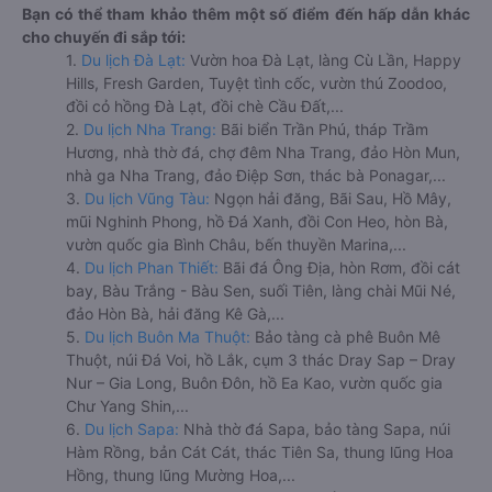
Bạn có thể tham khảo thêm một số điểm đến hấp dẫn khác
cho chuyến đi sắp tới:
1.
Du lịch Đà Lạt:
Vườn hoa Đà Lạt, làng Cù Lần, Happy
Hills, Fresh Garden, Tuyệt tình cốc, vườn thú Zoodoo,
đồi cỏ hồng Đà Lạt, đồi chè Cầu Đất,...
2.
Du lịch Nha Trang:
Bãi biển Trần Phú, tháp Trầm
Hương, nhà thờ đá, chợ đêm Nha Trang, đảo Hòn Mun,
nhà ga Nha Trang, đảo Điệp Sơn, thác bà Ponagar,...
3.
Du lịch Vũng Tàu:
Ngọn hải đăng, Bãi Sau, Hồ Mây,
mũi Nghinh Phong, hồ Đá Xanh, đồi Con Heo, hòn Bà,
vườn quốc gia Bình Châu, bến thuyền Marina,...
4.
Du lịch Phan Thiết:
Bãi đá Ông Địa, hòn Rơm, đồi cát
bay, Bàu Trắng - Bàu Sen, suối Tiên, làng chài Mũi Né,
đảo Hòn Bà, hải đăng Kê Gà,...
5.
Du lịch Buôn Ma Thuột:
Bảo tàng cà phê Buôn Mê
Thuột, núi Đá Voi, hồ Lắk, cụm 3 thác Dray Sap – Dray
Nur – Gia Long, Buôn Đôn, hồ Ea Kao, vườn quốc gia
Chư Yang Shin,...
6.
Du lịch Sapa:
Nhà thờ đá Sapa, bảo tàng Sapa, núi
Hàm Rồng, bản Cát Cát, thác Tiên Sa, thung lũng Hoa
Hồng, thung lũng Mường Hoa,...