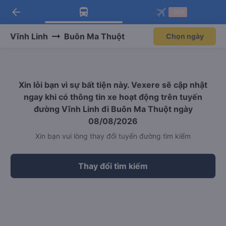
arrow_back
Tải app Vexere ngay!
Tải app Vexere
-30k
Mở app
Mở app
Nhận ưu đãi thành viên độc
-30k/ghế khi đặt vé máy bay qua
quyền
app
Vĩnh Linh
Buôn Ma Thuột
Chọn ngày
Xin lỗi bạn vì sự bất tiện này. Vexere sẽ cập nhật
ngay khi có thông tin xe hoạt động trên tuyến
đường Vĩnh Linh đi Buôn Ma Thuột ngày
08/08/2026
Xin bạn vui lòng thay đổi tuyến đường tìm kiếm
Thay đổi tìm kiếm