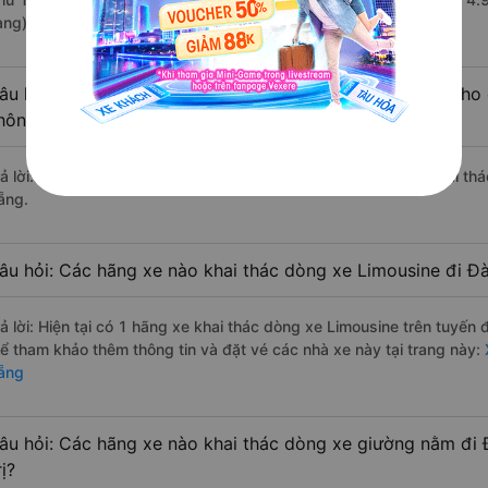
àng).
âu hỏi: Có loại xe Vĩnh Linh - Quảng Trị Đà Nẵng dành cho 
hông?
rả lời: Hiện tại chưa có nhà xe nào có loại xe giường nằm đôi khai th
ẵng.
âu hỏi: Các hãng xe nào khai thác dòng xe Limousine đi Đà
rả lời: Hiện tại có 1 hãng xe khai thác dòng xe Limousine trên tuyế
hể tham khảo thêm thông tin và đặt vé các nhà xe này tại trang này:
X
ẵng
âu hỏi: Các hãng xe nào khai thác dòng xe giường nằm đi 
rị?