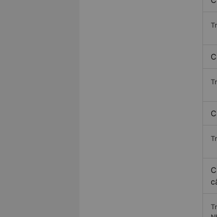
C
T
C
T
C
T
C
c
T
N