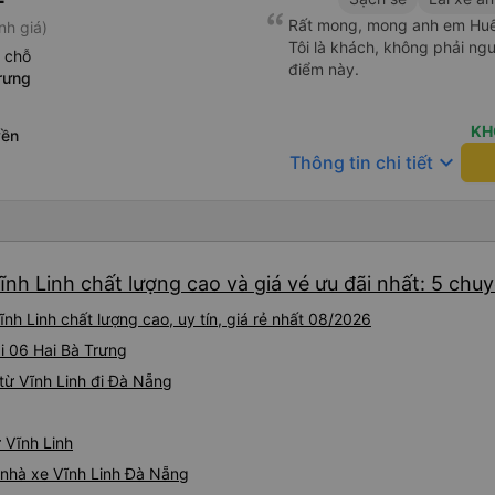
Rất mong, mong anh em Huế 
nh giá)
Tôi là khách, không phải ng
 chỗ
điểm này.
rưng
KH
yền
keyboard_arrow_down
Thông tin chi tiết
nh Linh chất lượng cao và giá vé ưu đãi nhất: 5 chu
h Linh chất lượng cao, uy tín, giá rẻ nhất 08/2026
ại 06 Hai Bà Trưng
từ Vĩnh Linh đi Đà Nẵng
 Vĩnh Linh
á nhà xe Vĩnh Linh Đà Nẵng