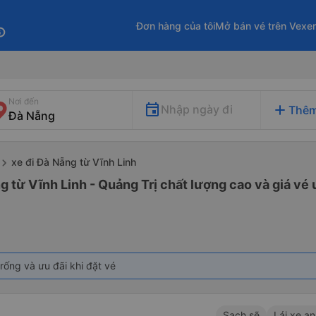
Đơn hàng của tôi
Mở bán vé trên Vexe
fo
Nơi đến
add
Nhập ngày đi
Thêm
xe đi Đà Nẵng từ Vĩnh Linh
g từ Vĩnh Linh - Quảng Trị chất lượng cao và giá vé 
rống và ưu đãi khi đặt vé
L
Sạch sẽ
Lái xe an