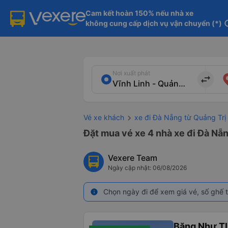
Cam kết hoàn 150% nếu nhà xe

không cung cấp dịch vụ vận chuyển (*)
in
Nơi xuất phát
import_export
Vé xe khách
xe đi Đà Nẵng từ Quảng Trị
Đặt mua vé xe 4 nhà xe đi Đà Nẵn
Vexere Team
Ngày cập nhật: 06/08/2026
Chọn ngày đi để xem giá vé, số ghế t
info
Băng Như T