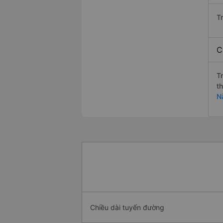
T
C
T
t
N
Chiều dài tuyến đường