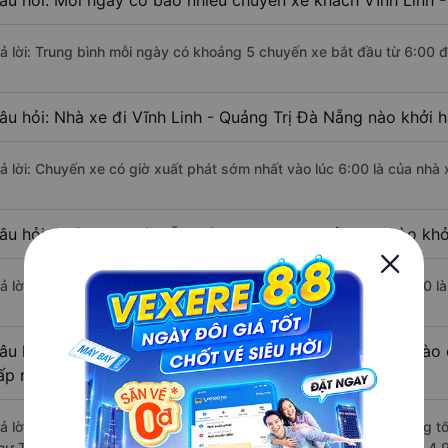
âu hỏi: Mỗi ngày có bao nhiêu chuyến xe khách Vĩnh Linh -
rả lời: Trung bình mỗi ngày có khoảng 5 chuyến xe bắt đầu từ 6:00 
âu hỏi: Nhà xe đi Vĩnh Linh - Quảng Trị Đà Nẵng nào khởi 
rả lời: Chuyến xe có giờ xuất phát sớm nhất vào lúc 6:00 là của nhà
âu hỏi: Nhà xe đi Đà Nẵng từ Vĩnh Linh - Quảng Trị nào khở
rả lời: Chuyến xe có giờ xuất phát trễ (muộn) nhất là vào lúc 17:00 
âu hỏi: Review xe đi Đà Nẵng từ Vĩnh Linh - Quảng Trị nào 
ấp nhất?
rả lời: Những hãng xe đi Vĩnh Linh - Quảng Trị Đà Nẵng chất lượng tố
hư TL đi Đà Nẵng từ Vĩnh Linh - Quảng Trị với điểm chất lượng là 4