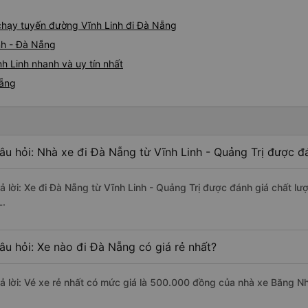
e chạy tuyến đường Vĩnh Linh đi Đà Nẵng
nh - Đà Nẵng
h Linh nhanh và uy tín nhất
Nẵng
âu hỏi: Nhà xe đi Đà Nẵng từ Vĩnh Linh - Quảng Trị được đá
rả lời: Xe đi Đà Nẵng từ Vĩnh Linh - Quảng Trị được đánh giá chất l
L.
âu hỏi: Xe nào đi Đà Nẵng có giá rẻ nhất?
rả lời: Vé xe rẻ nhất có mức giá là 500.000 đồng của nhà xe Băng N