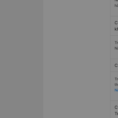
h
C
k
T
N
C
T
t
N
C
T