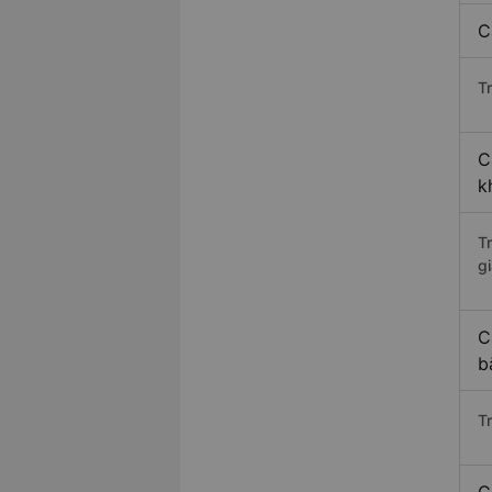
C
Tr
C
k
T
gi
C
b
T