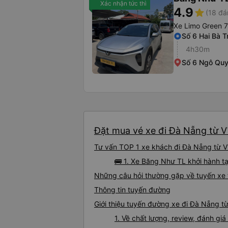
Xác nhận tức thì
4.9
star
(18 đá
Xe Limo Green 7
Số 6 Hai Bà T
4h30m
Số 6 Ngô Qu
Đặt mua vé xe đi Đà Nẵng từ Vĩ
Tư vấn TOP 1 xe khách đi Đà Nẵng từ Vĩn
🚌 1. Xe Băng Như TL khởi hành t
Những câu hỏi thường gặp về tuyến xe 
Thông tin tuyến đường
Giới thiệu tuyến đường xe đi Đà Nẵng từ
1. Về chất lượng, review, đánh gi