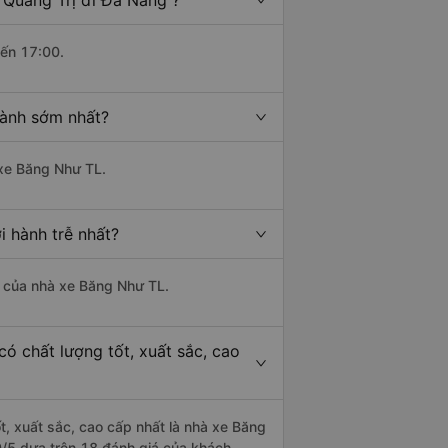
 Quảng Trị đi Đà Nẵng ?
đến 17:00.
hành sớm nhất?
 xe Băng Như TL.
i hành trễ nhất?
là của nhà xe Băng Như TL.
có chất lượng tốt, xuất sắc, cao
t, xuất sắc, cao cấp nhất là nhà xe Băng
.9/5 dựa trên 18 đánh giá của khách