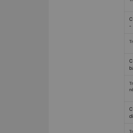
C
-
Tr
C
b
T
n
C
d
T