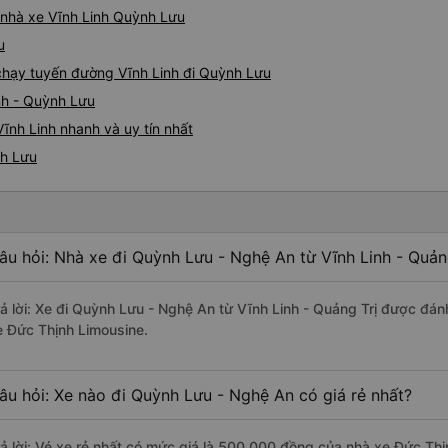
á nhà xe Vĩnh Linh Quỳnh Lưu
u
e chạy tuyến đường Vĩnh Linh đi Quỳnh Lưu
nh - Quỳnh Lưu
ĩnh Linh nhanh và uy tín nhất
nh Lưu
âu hỏi: Nhà xe đi Quỳnh Lưu - Nghệ An từ Vĩnh Linh - Quản
rả lời: Xe đi Quỳnh Lưu - Nghệ An từ Vĩnh Linh - Quảng Trị được đán
e Đức Thịnh Limousine.
âu hỏi: Xe nào đi Quỳnh Lưu - Nghệ An có giá rẻ nhất?
rả lời: Vé xe rẻ nhất có mức giá là 500.000 đồng của nhà xe Đức Thị