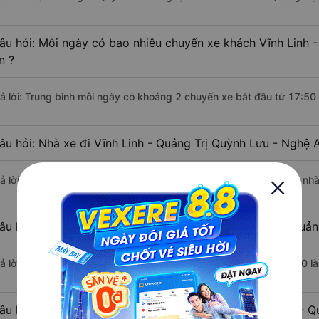
âu hỏi: Mỗi ngày có bao nhiêu chuyến xe khách Vĩnh Linh 
n ?
rả lời: Trung bình mỗi ngày có khoảng 2 chuyến xe bắt đầu từ 17:50
âu hỏi: Nhà xe đi Vĩnh Linh - Quảng Trị Quỳnh Lưu - Nghệ 
rả lời: Chuyến xe có giờ xuất phát sớm nhất vào lúc 17:50 là của nh
âu hỏi: Nhà xe đi Quỳnh Lưu - Nghệ An từ Vĩnh Linh - Quảng
rả lời: Chuyến xe có giờ xuất phát trễ (muộn) nhất là vào lúc 18:50 
âu hỏi: Review xe đi Quỳnh Lưu - Nghệ An từ Vĩnh Linh - Qu