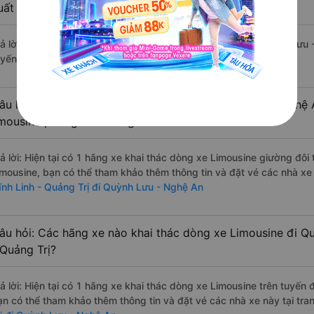
uất sắc, cao cấp nhất?
rả lời: Tạm thời chưa đủ review để đánh giá có nhà xe đi Quỳnh Lưu 
uyến đường này có chất lượng xuất sắc.
âu hỏi: Có loại xe Vĩnh Linh - Quảng Trị Quỳnh Lưu - Nghệ
imousine phòng đôi không?
rả lời: Hiện tại có 1 hãng xe khai thác dòng xe Limousine giường đôi
imousine, bạn có thể tham khảo thêm thông tin và đặt vé các nhà xe 
ĩnh Linh - Quảng Trị đi Quỳnh Lưu - Nghệ An
âu hỏi: Các hãng xe nào khai thác dòng xe Limousine đi Q
 Quảng Trị?
rả lời: Hiện tại có 1 hãng xe khai thác dòng xe Limousine trên tuyến
ạn có thể tham khảo thêm thông tin và đặt vé các nhà xe này tại tra