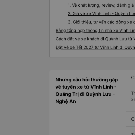
1. Về chất lượng, review, đánh gi
2. Giá vé xe Vĩnh Linh - Quỳnh Lư
3. Giới thiệu, tư vấn các dòng x
Bảng tổng hợp thông tin nhà xe Vĩnh Li
Cách đặt vé xe khách đi Quỳnh Lưu từ V
Đặt vé xe Tết 2027 từ Vĩnh Linh đi Quỳ
C
Những câu hỏi thường gặp
về tuyến xe từ Vĩnh Linh -
T
Quảng Trị đi Quỳnh Lưu -
x
Nghệ An
C
T