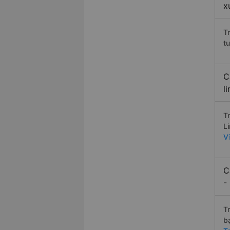
x
T
t
C
l
T
L
V
C
-
T
b