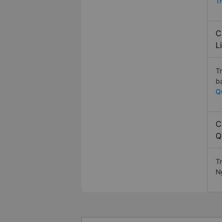
T
C
L
T
b
Q
C
Q
Tr
N