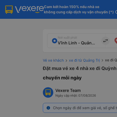
Cam kết hoàn 150% nếu nhà xe

không cung cấp dịch vụ vận chuyển (*)
in
Nơi xuất phát
import_export
xe đi 
Vé xe khách
xe đi từ Quảng Trị
Đặt mua vé xe 4 nhà xe đi Quỳnh 
chuyến mỗi ngày
Vexere Team
Ngày cập nhật: 07/08/2026
Chọn ngày đi để xem giá vé, số ghế t
info