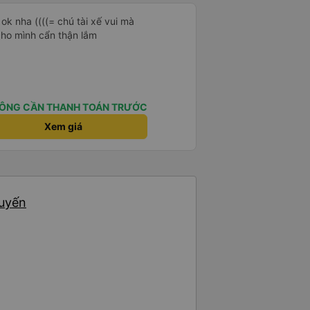
ok nha ((((= chú tài xế vui mà
cho mình cẩn thận lắm
ÔNG CẦN THANH TOÁN TRƯỚC
Xem giá
huyến