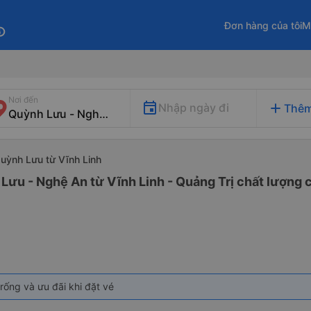
Đơn hàng của tôi
M
fo
Nơi đến
add
Nhập ngày đi
Thêm
Quỳnh Lưu từ Vĩnh Linh
Lưu - Nghệ An từ Vĩnh Linh - Quảng Trị chất lượng c
rống và ưu đãi khi đặt vé