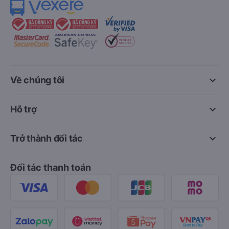
keyboard_arrow_down
Về chúng tôi
keyboard_arrow_down
Hỗ trợ
keyboard_arrow_down
Trở thành đối tác
Đối tác thanh toán