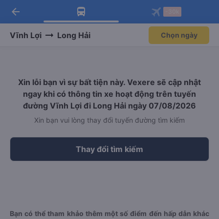
arrow_back
Tải app Vexere ngay!
Tải app Vexere
-30k
Mở app
Mở app
Nhận ưu đãi thành viên độc
-30k/ghế khi đặt vé máy bay qua
quyền
app
Vĩnh Lợi
Long Hải
Chọn ngày
Xin lỗi bạn vì sự bất tiện này. Vexere sẽ cập nhật
ngay khi có thông tin xe hoạt động trên tuyến
đường Vĩnh Lợi đi Long Hải ngày 07/08/2026
Xin bạn vui lòng thay đổi tuyến đường tìm kiếm
Thay đổi tìm kiếm
Bạn có thể tham khảo thêm một số điểm đến hấp dẫn khác