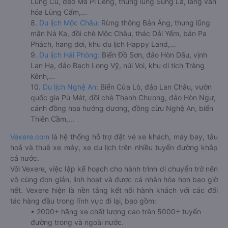
Lũng Cú, đèo Mã Pí Lèng, thung lũng Sủng Là, làng văn
hóa Lũng Cẩm,...
8.
Du lịch Mộc Châu:
Rừng thông Bản Áng, thung lũng
mận Nà Ka, đồi chè Mộc Châu, thác Dải Yếm, bản Pa
Phách, hang dơi, khu du lịch Happy Land,...
9.
Du lịch Hải Phòng:
Biển Đồ Sơn, đảo Hòn Dấu, vịnh
Lan Hạ, đảo Bạch Long Vỹ, núi Voi, khu di tích Tràng
Kênh,...
10.
Du lịch Nghệ An:
Biển Cửa Lò, đảo Lan Châu, vườn
quốc gia Pù Mát, đồi chè Thanh Chương, đảo Hòn Ngư,
cánh đồng hoa hướng dương, đồng cừu Nghệ An, biển
Thiên Cầm,...
Vexere.com
là hệ thống hỗ trợ đặt vé xe khách, máy bay, tàu
hoả và thuê xe máy, xe du lịch trên nhiều tuyến đường khắp
cả nước.
Với Vexere, việc lập kế hoạch cho hành trình di chuyển trở nên
vô cùng đơn giản, linh hoạt và được cá nhân hóa hơn bao giờ
hết. Vexere hiện là nền tảng kết nối hành khách với các đối
tác hàng đầu trong lĩnh vực đi lại, bao gồm:
• 2000+ hãng xe chất lượng cao trên 5000+ tuyến
đường trong và ngoài nước.