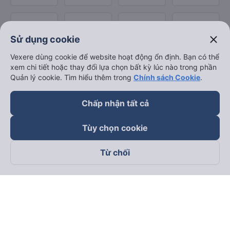
close
Sử dụng cookie
Vexere dùng cookie để website hoạt động ổn định. Bạn có thể
xem chi tiết hoặc thay đổi lựa chọn bất kỳ lúc nào trong phần
Quản lý cookie. Tìm hiểu thêm trong
Chính sách Cookie
.
Chấp nhận tất cả
Tùy chọn cookie
Từ chối
Theo dõi chúng tôi trên
Facebook
Tiktok
Youtube
Công ty TNHH Thương Mại Dịch Vụ Vexere