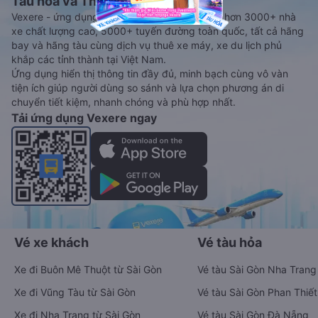
Tàu hoả và Thuê xe
Vexere - ứng dụng đặt vé đa phương tiện với hơn 3000+ nhà
xe chất lượng cao, 5000+ tuyến đường toàn quốc, tất cả hãng
bay và hãng tàu cùng dịch vụ thuê xe máy, xe du lịch phủ
khắp các tỉnh thành tại Việt Nam.
Ứng dụng hiển thị thông tin đầy đủ, minh bạch cùng vô vàn
tiện ích giúp người dùng so sánh và lựa chọn phương án di
chuyển tiết kiệm, nhanh chóng và phù hợp nhất.
Tải ứng dụng Vexere ngay
Vé xe khách
Vé tàu hỏa
Xe đi Buôn Mê Thuột từ Sài Gòn
Vé tàu Sài Gòn Nha Trang
Xe đi Vũng Tàu từ Sài Gòn
Vé tàu Sài Gòn Phan Thiết
Xe đi Nha Trang từ Sài Gòn
Vé tàu Sài Gòn Đà Nẵng