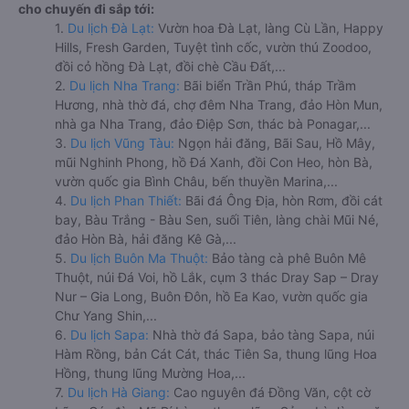
cho chuyến đi sắp tới:
1.
Du lịch Đà Lạt:
Vườn hoa Đà Lạt, làng Cù Lần, Happy
Hills, Fresh Garden, Tuyệt tình cốc, vườn thú Zoodoo,
đồi cỏ hồng Đà Lạt, đồi chè Cầu Đất,...
2.
Du lịch Nha Trang:
Bãi biển Trần Phú, tháp Trầm
Hương, nhà thờ đá, chợ đêm Nha Trang, đảo Hòn Mun,
nhà ga Nha Trang, đảo Điệp Sơn, thác bà Ponagar,...
3.
Du lịch Vũng Tàu:
Ngọn hải đăng, Bãi Sau, Hồ Mây,
mũi Nghinh Phong, hồ Đá Xanh, đồi Con Heo, hòn Bà,
vườn quốc gia Bình Châu, bến thuyền Marina,...
4.
Du lịch Phan Thiết:
Bãi đá Ông Địa, hòn Rơm, đồi cát
bay, Bàu Trắng - Bàu Sen, suối Tiên, làng chài Mũi Né,
đảo Hòn Bà, hải đăng Kê Gà,...
5.
Du lịch Buôn Ma Thuột:
Bảo tàng cà phê Buôn Mê
Thuột, núi Đá Voi, hồ Lắk, cụm 3 thác Dray Sap – Dray
Nur – Gia Long, Buôn Đôn, hồ Ea Kao, vườn quốc gia
Chư Yang Shin,...
6.
Du lịch Sapa:
Nhà thờ đá Sapa, bảo tàng Sapa, núi
Hàm Rồng, bản Cát Cát, thác Tiên Sa, thung lũng Hoa
Hồng, thung lũng Mường Hoa,...
7.
Du lịch Hà Giang:
Cao nguyên đá Đồng Văn, cột cờ