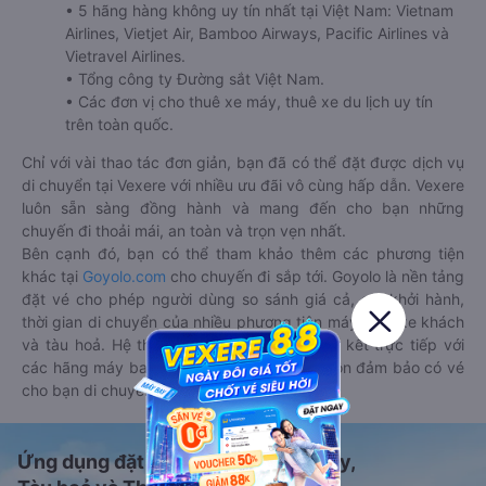
• 5 hãng hàng không uy tín nhất tại Việt Nam: Vietnam
Airlines, Vietjet Air, Bamboo Airways, Pacific Airlines và
Vietravel Airlines.
• Tổng công ty Đường sắt Việt Nam.
• Các đơn vị cho thuê xe máy, thuê xe du lịch uy tín
trên toàn quốc.
Chỉ với vài thao tác đơn giản, bạn đã có thể đặt được dịch vụ
di chuyển tại Vexere với nhiều ưu đãi vô cùng hấp dẫn. Vexere
luôn sẵn sàng đồng hành và mang đến cho bạn những
chuyến đi thoải mái, an toàn và trọn vẹn nhất.
Bên cạnh đó, bạn có thể tham khảo thêm các phương tiện
khác tại
Goyolo.com
cho chuyến đi sắp tới. Goyolo là nền tảng
đặt vé cho phép người dùng so sánh giá cả, giờ khởi hành,
thời gian di chuyển của nhiều phương tiện máy bay, xe khách
và tàu hoả. Hệ thống của Goyolo được liên kết trực tiếp với
các hãng máy bay, xe khách và tàu hoả, luôn đảm bảo có vé
cho bạn di chuyển.
Ứng dụng đặt vé Xe khách, Máy bay,