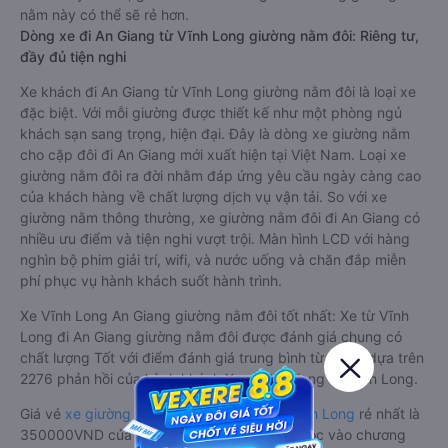
nằm này có thể sẽ rẻ hơn.
Dòng xe đi An Giang từ Vĩnh Long giường nằm đôi: Riêng tư,
đầy đủ tiện nghi
Xe khách đi An Giang từ Vĩnh Long giường nằm đôi là loại xe
đặc biệt. Với mỗi giường được thiết kế như một phòng ngủ
khách sạn sang trọng, hiện đại. Đây là dòng xe giường nằm
cho cặp đôi đi An Giang mới xuất hiện tại Việt Nam. Loại xe
giường nằm đôi ra đời nhằm đáp ứng yêu cầu ngày càng cao
của khách hàng về chất lượng dịch vụ vận tải. So với xe
giường nằm thông thường, xe giường nằm đôi đi An Giang có
nhiều ưu điểm và tiện nghi vượt trội. Màn hình LCD với hàng
nghìn bộ phim giải trí, wifi, và nước uống và chăn đắp miễn
phí phục vụ hành khách suốt hành trình.
Xe Vĩnh Long An Giang giường nằm đôi tốt nhất: Xe từ Vĩnh
Long đi An Giang giường nằm đôi được đánh giá chung có
chất lượng Tốt với điểm đánh giá trung bình từ 4.6/5 dựa trên
2276 phản hồi của hành khách Xe về An Giang từ Vĩnh Long.
Giá vé
xe giường nằm đôi đi An Giang từ Vĩnh Long
rẻ nhất là
350000VND của hãng xe Tân Niên. Tùy thuộc vào chương