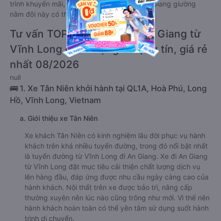
trình khuyến mãi, giá vé Xe Vĩnh Long đi An Giang giường
nằm đôi này có thể sẽ rẻ hơn.
Tư vấn TOP 2 xe khách đi An Giang từ
Vĩnh Long chất lượng cao, uy tín, giá rẻ
nhất 08/2026
null
🚌 1. Xe Tân Niên khởi hành tại QL1A, Hoà Phú, Long
Hồ, Vĩnh Long, Vietnam
a. Giới thiệu xe Tân Niên
Xe khách Tân Niên có kinh nghiệm lâu đời phục vụ hành
khách trên khá nhiều tuyến đường, trong đó nổi bật nhất
là tuyến đường từ Vĩnh Long đi An Giang. Xe đi An Giang
từ Vĩnh Long đặt mục tiêu cải thiện chất lượng dịch vụ
lên hàng đầu, đáp ứng được nhu cầu ngày càng cao của
hành khách. Nội thất trên xe được bảo trì, nâng cấp
thường xuyên nên lúc nào cũng trông như mới. Vì thế nên
hành khách hoàn toàn có thể yên tâm sử dụng suốt hành
trình di chuyển.