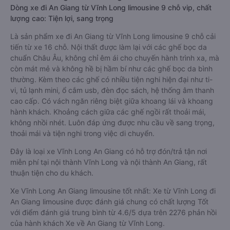
Dòng xe đi An Giang từ Vĩnh Long limousine 9 chỗ vip, chất
lượng cao: Tiện lợi, sang trọng
Là sản phẩm xe đi An Giang từ Vĩnh Long limousine 9 chỗ cải
tiến từ xe 16 chỗ. Nội thất được làm lại với các ghế bọc da
chuẩn Châu Âu, không chỉ êm ái cho chuyến hành trình xa, mà
còn mát mẻ và không hề bị hầm bí như các ghế bọc da bình
thường. Kèm theo các ghế có nhiều tiện nghi hiện đại như ti-
vi, tủ lạnh mini, ổ cắm usb, đèn đọc sách, hệ thống âm thanh
cao cấp. Có vách ngăn riêng biệt giữa khoang lái và khoang
hành khách. Khoảng cách giữa các ghế ngồi rất thoải mái,
không nhồi nhét. Luôn đáp ứng được nhu cầu về sang trọng,
thoải mái và tiện nghi trong việc di chuyển.
Đây là loại xe Vĩnh Long An Giang có hỗ trợ đón/trả tận nơi
miễn phí tại nội thành Vĩnh Long và nội thành An Giang, rất
thuận tiện cho du khách.
Xe Vĩnh Long An Giang limousine tốt nhất: Xe từ Vĩnh Long đi
An Giang limousine được đánh giá chung có chất lượng Tốt
với điểm đánh giá trung bình từ 4.6/5 dựa trên 2276 phản hồi
của hành khách Xe về An Giang từ Vĩnh Long.