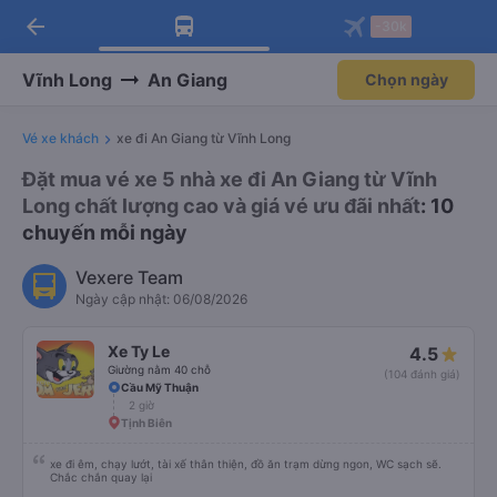
arrow_back
Tải app Vexere ngay!
Tải app Vexere
-30k
Mở app
Mở app
Nhận ưu đãi thành viên độc
-30k/ghế khi đặt vé máy bay qua
quyền
app
Vĩnh Long
An Giang
Chọn ngày
Vé xe khách
xe đi An Giang từ Vĩnh Long
Đặt mua vé xe 5 nhà xe đi An Giang từ Vĩnh
Long chất lượng cao và giá vé ưu đãi nhất
: 10
chuyến mỗi ngày
Vexere Team
Ngày cập nhật: 06/08/2026
Xe Ty Le
4.5
Giường nằm 40 chỗ
(104 đánh giá)
Cầu Mỹ Thuận
2 giờ
Tịnh Biên
xe đi êm, chạy lướt, tài xế thân thiện, đồ ăn trạm dừng ngon, WC sạch sẽ.
Chắc chắn quay lại