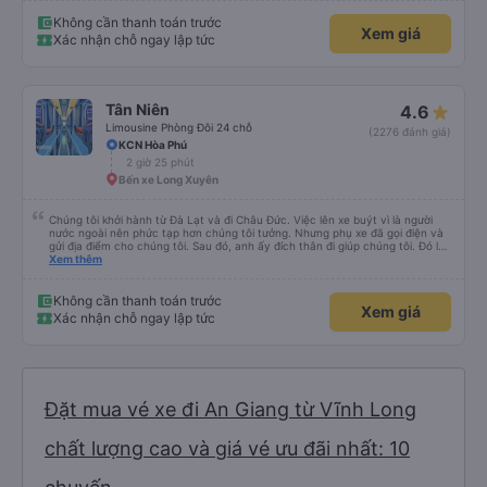
Không cần thanh toán trước
Xem giá
Xác nhận chỗ ngay lập tức
Tân Niên
4.6
Limousine Phòng Đôi 24 chỗ
(2276 đánh giá)
KCN Hòa Phú
2 giờ 25 phút
Bến xe Long Xuyên
Chúng tôi khởi hành từ Đà Lạt và đi Châu Đức. Việc lên xe buýt vì là người
nước ngoài nên phức tạp hơn chúng tôi tưởng. Nhưng phụ xe đã gọi điện và
gửi địa điểm cho chúng tôi. Sau đó, anh ấy đích thân đi giúp chúng tôi. Đó là
lần đầu tiên đi xe giường nằm với hai đứa trẻ nhỏ khá thú vị. Chúng tôi không
Xem thêm
chắc chắn khi nào xe sẽ dừng lại để nghỉ hoặc ăn uống. Tôi rất ngạc nhiên
khi xe dừng lại lúc nửa đêm ở Cần Thơ và mọi người xuống xe ăn. Khi đến
điểm dừng, họ đánh thức chúng tôi dậy và đảm bảo chúng tôi đã sẵn sàng.
Không cần thanh toán trước
Xem giá
Nhìn chung, đó là một trải nghiệm tốt. Mỗi giường đều có gối và chăn, và đủ
Xác nhận chỗ ngay lập tức
chỗ cho 1 người lớn và 1 trẻ em nằm thoải mái.
Đặt mua vé xe đi An Giang từ Vĩnh Long
chất lượng cao và giá vé ưu đãi nhất: 10