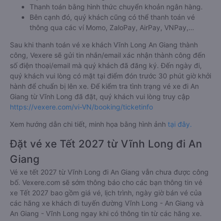
Thanh toán bằng hình thức chuyển khoản ngân hàng.
Bên cạnh đó, quý khách cũng có thể thanh toán vé
thông qua các ví Momo, ZaloPay, AirPay, VNPay,…
Sau khi thanh toán vé xe khách Vĩnh Long An Giang thành
công, Vexere sẽ gửi tin nhắn/email xác nhận thành công đến
số điện thoại/email mà quý khách đã đăng ký. Đến ngày đi,
quý khách vui lòng có mặt tại điểm đón trước 30 phút giờ khởi
hành để chuẩn bị lên xe. Để kiểm tra tình trạng vé xe đi An
Giang từ Vĩnh Long đã đặt, quý khách vui lòng truy cập
https://vexere.com/vi-VN/booking/ticketinfo
Xem hướng dẫn chi tiết, minh họa bằng hình ảnh
tại đây.
Đặt vé xe Tết 2027 từ Vĩnh Long đi An
Giang
Vé xe tết 2027 từ Vĩnh Long đi An Giang vẫn chưa được công
bố. Vexere.com sẽ sớm thông báo cho các bạn thông tin vé
xe Tết 2027 bao gồm giá vé, lịch trình, ngày giờ bán vé của
các hãng xe khách đi tuyến đường Vĩnh Long - An Giang và
An Giang - Vĩnh Long ngay khi có thông tin từ các hãng xe.