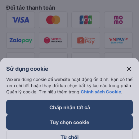
Đối tác thanh toán
close
Sử dụng cookie
Vexere dùng cookie để website hoạt động ổn định. Bạn có thể
xem chi tiết hoặc thay đổi lựa chọn bất kỳ lúc nào trong phần
Quản lý cookie. Tìm hiểu thêm trong
Chính sách Cookie
.
Chấp nhận tất cả
Tùy chọn cookie
Từ chối