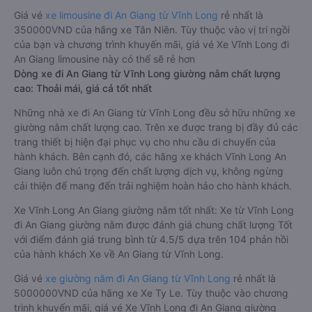
Giá vé
xe limousine đi An Giang từ Vĩnh Long
rẻ nhất là
350000VND của hãng xe Tân Niên. Tùy thuộc vào vị trí ngồi
của bạn và chương trình khuyến mãi, giá vé Xe Vĩnh Long đi
An Giang limousine này có thể sẽ rẻ hơn
Dòng xe đi An Giang từ Vĩnh Long giường nằm chất lượng
cao: Thoải mái, giá cả tốt nhất
Những nhà xe đi An Giang từ Vĩnh Long đều sở hữu những xe
giường nằm chất lượng cao. Trên xe được trang bị đầy đủ các
trang thiết bị hiện đại phục vụ cho nhu cầu di chuyển của
hành khách. Bên cạnh đó, các hãng xe khách Vĩnh Long An
Giang luôn chú trọng đến chất lượng dịch vụ, không ngừng
cải thiện để mang đến trải nghiệm hoàn hảo cho hành khách.
Xe Vĩnh Long An Giang giường nằm tốt nhất: Xe từ Vĩnh Long
đi An Giang giường nằm được đánh giá chung chất lượng Tốt
với điểm đánh giá trung bình từ 4.5/5 dựa trên 104 phản hồi
của hành khách Xe về An Giang từ Vĩnh Long.
Giá vé
xe giường nằm đi An Giang từ Vĩnh Long
rẻ nhất là
5000000VND của hãng xe Xe Ty Le. Tùy thuộc vào chương
trình khuyến mãi, giá vé Xe Vĩnh Long đi An Giang giường