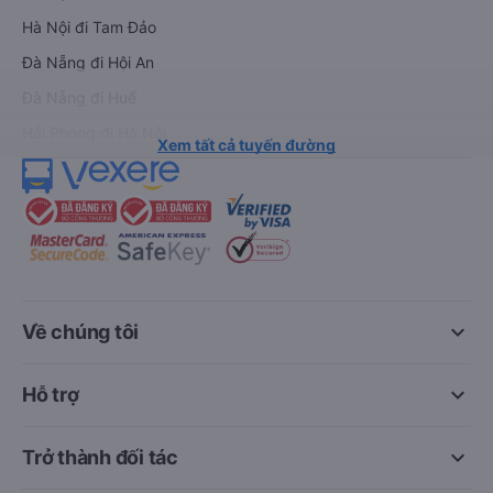
Hà Nội đi Tam Đảo
Đà Nẵng đi Hội An
Đà Nẵng đi Huế
Hải Phòng đi Hà Nội
Xem tất cả tuyến đường
keyboard_arrow_down
Về chúng tôi
keyboard_arrow_down
Hỗ trợ
keyboard_arrow_down
Trở thành đối tác