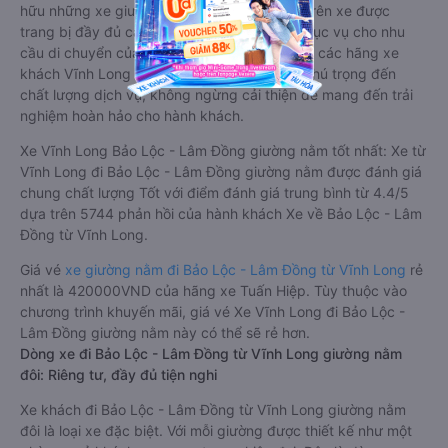
hữu những xe giường nằm chất lượng cao. Trên xe được
trang bị đầy đủ các trang thiết bị hiện đại phục vụ cho nhu
cầu di chuyển của hành khách. Bên cạnh đó, các hãng xe
khách Vĩnh Long Bảo Lộc - Lâm Đồng luôn chú trọng đến
chất lượng dịch vụ, không ngừng cải thiện để mang đến trải
nghiệm hoàn hảo cho hành khách.
Xe Vĩnh Long Bảo Lộc - Lâm Đồng giường nằm tốt nhất: Xe từ
Vĩnh Long đi Bảo Lộc - Lâm Đồng giường nằm được đánh giá
chung chất lượng Tốt với điểm đánh giá trung bình từ 4.4/5
dựa trên 5744 phản hồi của hành khách Xe về Bảo Lộc - Lâm
Đồng từ Vĩnh Long.
Giá vé
xe giường nằm đi Bảo Lộc - Lâm Đồng từ Vĩnh Long
rẻ
nhất là 420000VND của hãng xe Tuấn Hiệp. Tùy thuộc vào
chương trình khuyến mãi, giá vé Xe Vĩnh Long đi Bảo Lộc -
Lâm Đồng giường nằm này có thể sẽ rẻ hơn.
Dòng xe đi Bảo Lộc - Lâm Đồng từ Vĩnh Long giường nằm
đôi: Riêng tư, đầy đủ tiện nghi
Xe khách đi Bảo Lộc - Lâm Đồng từ Vĩnh Long giường nằm
đôi là loại xe đặc biệt. Với mỗi giường được thiết kế như một