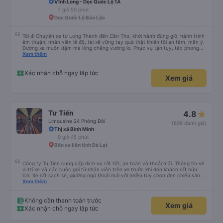
Vĩnh Long - Dọc Quốc Lộ 1A
7 giờ 50 phút
Dọc Quốc Lộ Bảo Lộc
Tôi đi Chuyến xe từ Long Thành đến Cần Thơ, khởi hành đúng giờ, hành trình
êm thuận, nhân viên lễ độ, tài xế vững tay quả thật khiến tôi an tâm, mãn ý.
Đường xa muôn dặm mà lòng chẳng vướng lo. Phục vụ tận tụy, tác phong
nghiêm cẩn, hiếm thấy giữa thời buổi kim tiền vội vã. Xã hội loạn đạo. Xin gửi
Xem thêm
lời tán dương chân thành, kính chúc nhà xe ngày một hưng thịnh, vạn lộ bình
an.”
Xác nhận chỗ ngay lập tức
Xem giá
Tư Tiến
4.8
Limousine 24 Phòng Đôi
(809 đánh giá)
Thị xã Bình Minh
9 giờ 45 phút
Bến xe liên tỉnh Đà Lạt
Công ty Tu Tien cung cấp dịch vụ rất tốt, an toàn và thoải mái. Thông tin về
vị trí xe và các cuộc gọi từ nhân viên trên xe trước khi đón khách rất hữu
ích. Xe rất sạch sẽ, giường ngủ thoải mái với nhiều tùy chọn đèn chiếu sáng
và cổng USB được đặt ở vị trí thuận tiện. Nhân viên rất lịch sự và xe đến
Xem thêm
điểm đến sớm hơn dự kiến. Cảm ơn!
Không cần thanh toán trước
Xem giá
Xác nhận chỗ ngay lập tức