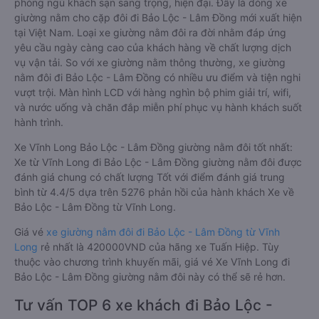
phòng ngủ khách sạn sang trọng, hiện đại. Đây là dòng xe
giường nằm cho cặp đôi đi Bảo Lộc - Lâm Đồng mới xuất hiện
tại Việt Nam. Loại xe giường nằm đôi ra đời nhằm đáp ứng
yêu cầu ngày càng cao của khách hàng về chất lượng dịch
vụ vận tải. So với xe giường nằm thông thường, xe giường
nằm đôi đi Bảo Lộc - Lâm Đồng có nhiều ưu điểm và tiện nghi
vượt trội. Màn hình LCD với hàng nghìn bộ phim giải trí, wifi,
và nước uống và chăn đắp miễn phí phục vụ hành khách suốt
hành trình.
Xe Vĩnh Long Bảo Lộc - Lâm Đồng giường nằm đôi tốt nhất:
Xe từ Vĩnh Long đi Bảo Lộc - Lâm Đồng giường nằm đôi được
đánh giá chung có chất lượng Tốt với điểm đánh giá trung
bình từ 4.4/5 dựa trên 5276 phản hồi của hành khách Xe về
Bảo Lộc - Lâm Đồng từ Vĩnh Long.
Giá vé
xe giường nằm đôi đi Bảo Lộc - Lâm Đồng từ Vĩnh
Long
rẻ nhất là 420000VND của hãng xe Tuấn Hiệp. Tùy
thuộc vào chương trình khuyến mãi, giá vé Xe Vĩnh Long đi
Bảo Lộc - Lâm Đồng giường nằm đôi này có thể sẽ rẻ hơn.
Tư vấn TOP 6 xe khách đi Bảo Lộc -