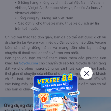
• 5 hãng hàng không uy tín nhất tại Việt Nam: Vietnam
Airlines, Vietjet Air, Bamboo Airways, Pacific Airlines và
Vietravel Airlines.
• Tổng công ty Đường sắt Việt Nam.
• Các đơn vị cho thuê xe máy, thuê xe du lịch uy tín
trên toàn quốc.
Chỉ với vài thao tác đơn giản, bạn đã có thể đặt được dịch vụ
di chuyển tại Vexere với nhiều ưu đãi vô cùng hấp dẫn. Vexere
luôn sẵn sàng đồng hành và mang đến cho bạn những
chuyến đi thoải mái, an toàn và trọn vẹn nhất.
Bên cạnh đó, bạn có thể tham khảo thêm các phương tiện
khác tại
Goyolo.com
cho chuyến đi sắp tới. Goyolo là nền tảng
đặt vé cho phép người dùng so sánh giá cả, giờ khởi hành,
thời gian di chuyển của nhiều phương tiện máy bay, xe khách
và tàu hoả. Hệ thống của Goyolo được liên kết trực tiếp với
các hãng máy bay, xe khách và tàu hoả, luôn đảm bảo có vé
cho bạn di chuyển.
Ứng dụng đặt vé Xe khách, Máy bay,