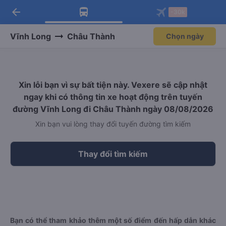
arrow_back
Tải app Vexere ngay!
Tải app Vexere
-30k
Mở app
Mở app
Nhận ưu đãi thành viên độc
-30k/ghế khi đặt vé máy bay qua
quyền
app
Vĩnh Long
Châu Thành
Chọn ngày
Xin lỗi bạn vì sự bất tiện này. Vexere sẽ cập nhật
ngay khi có thông tin xe hoạt động trên tuyến
đường Vĩnh Long đi Châu Thành ngày 08/08/2026
Xin bạn vui lòng thay đổi tuyến đường tìm kiếm
Thay đổi tìm kiếm
Bạn có thể tham khảo thêm một số điểm đến hấp dẫn khác