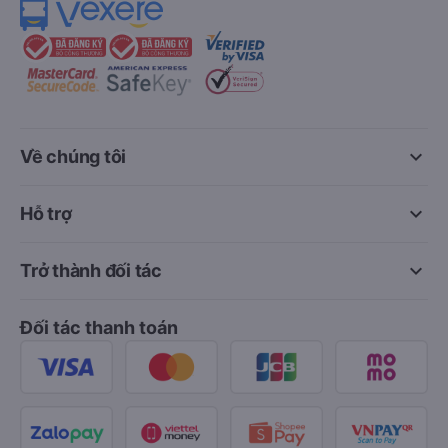
keyboard_arrow_down
Về chúng tôi
keyboard_arrow_down
Hỗ trợ
keyboard_arrow_down
Trở thành đối tác
Đối tác thanh toán