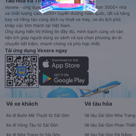
Tàu hoả và Thuê xe
Vexere - ứng dụng đặt vé đa phương tiện với hơn 3000+ nhà
xe chất lượng cao, 5000+ tuyến đường toàn quốc, tất cả hãng
bay và hãng tàu cùng dịch vụ thuê xe máy, xe du lịch phủ
khắp các tỉnh thành tại Việt Nam.
Ứng dụng hiển thị thông tin đầy đủ, minh bạch cùng vô vàn
tiện ích giúp người dùng so sánh và lựa chọn phương án di
chuyển tiết kiệm, nhanh chóng và phù hợp nhất.
Tải ứng dụng Vexere ngay
Vé xe khách
Vé tàu hỏa
Xe đi Buôn Mê Thuột từ Sài Gòn
Vé tàu Sài Gòn Nha Trang
Xe đi Vũng Tàu từ Sài Gòn
Vé tàu Sài Gòn Phan Thiết
Xe đi Nha Trang từ Sài Gòn
Vé tàu Sài Gòn Đà Nẵng