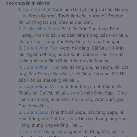
cho chuyến đi sắp tới:
1.
Du lịch Đà Lạt:
Vườn hoa Đà Lạt, làng Cù Lần, Happy
Hills, Fresh Garden, Tuyệt tình cốc, vườn thú Zoodoo,
đồi cỏ hồng Đà Lạt, đồi chè Cầu Đất,...
2.
Du lịch Nha Trang:
Bãi biển Trần Phú, tháp Trầm
Hương, nhà thờ đá, chợ đêm Nha Trang, đảo Hòn Mun,
nhà ga Nha Trang, đảo Điệp Sơn, thác bà Ponagar,...
3.
Du lịch Vũng Tàu:
Ngọn hải đăng, Bãi Sau, Hồ Mây,
mũi Nghinh Phong, hồ Đá Xanh, đồi Con Heo, hòn Bà,
vườn quốc gia Bình Châu, bến thuyền Marina,...
4.
Du lịch Phan Thiết:
Bãi đá Ông Địa, hòn Rơm, đồi cát
bay, Bàu Trắng - Bàu Sen, suối Tiên, làng chài Mũi Né,
đảo Hòn Bà, hải đăng Kê Gà,...
5.
Du lịch Buôn Ma Thuột:
Bảo tàng cà phê Buôn Mê
Thuột, núi Đá Voi, hồ Lắk, cụm 3 thác Dray Sap – Dray
Nur – Gia Long, Buôn Đôn, hồ Ea Kao, vườn quốc gia
Chư Yang Shin,...
6.
Du lịch Sapa:
Nhà thờ đá Sapa, bảo tàng Sapa, núi
Hàm Rồng, bản Cát Cát, thác Tiên Sa, thung lũng Hoa
Hồng, thung lũng Mường Hoa,...
7.
Du lịch Hà Giang:
Cao nguyên đá Đồng Văn, cột cờ