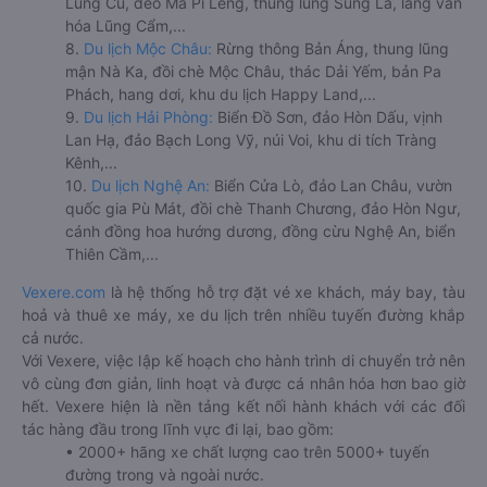
Lũng Cú, đèo Mã Pí Lèng, thung lũng Sủng Là, làng văn
hóa Lũng Cẩm,...
8.
Du lịch Mộc Châu:
Rừng thông Bản Áng, thung lũng
mận Nà Ka, đồi chè Mộc Châu, thác Dải Yếm, bản Pa
Phách, hang dơi, khu du lịch Happy Land,...
9.
Du lịch Hải Phòng:
Biển Đồ Sơn, đảo Hòn Dấu, vịnh
Lan Hạ, đảo Bạch Long Vỹ, núi Voi, khu di tích Tràng
Kênh,...
10.
Du lịch Nghệ An:
Biển Cửa Lò, đảo Lan Châu, vườn
quốc gia Pù Mát, đồi chè Thanh Chương, đảo Hòn Ngư,
cánh đồng hoa hướng dương, đồng cừu Nghệ An, biển
Thiên Cầm,...
Vexere.com
là hệ thống hỗ trợ đặt vé xe khách, máy bay, tàu
hoả và thuê xe máy, xe du lịch trên nhiều tuyến đường khắp
cả nước.
Với Vexere, việc lập kế hoạch cho hành trình di chuyển trở nên
vô cùng đơn giản, linh hoạt và được cá nhân hóa hơn bao giờ
hết. Vexere hiện là nền tảng kết nối hành khách với các đối
tác hàng đầu trong lĩnh vực đi lại, bao gồm:
• 2000+ hãng xe chất lượng cao trên 5000+ tuyến
đường trong và ngoài nước.