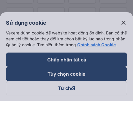
close
Sử dụng cookie
Vexere dùng cookie để website hoạt động ổn định. Bạn có thể
xem chi tiết hoặc thay đổi lựa chọn bất kỳ lúc nào trong phần
Quản lý cookie. Tìm hiểu thêm trong
Chính sách Cookie
.
Chấp nhận tất cả
Tùy chọn cookie
Từ chối
Theo dõi chúng tôi trên
Facebook
Tiktok
Youtube
Công ty TNHH Thương Mại Dịch Vụ Vexere